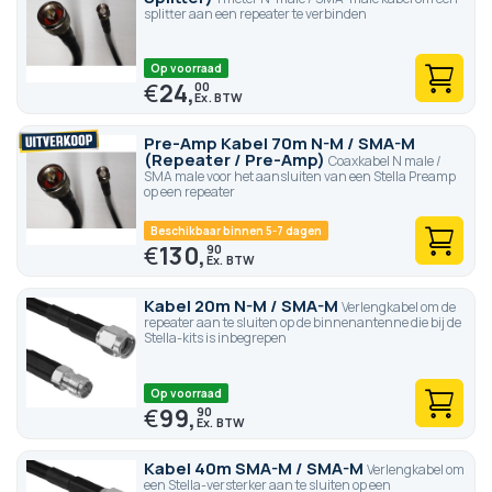
splitter aan een repeater te verbinden
Op voorraad
€
24,
00
Pre-Amp Kabel 70m N-M / SMA-M
(Repeater / Pre-Amp)
Coaxkabel N male /
SMA male voor het aansluiten van een Stella Preamp
op een repeater
Beschikbaar binnen 5-7 dagen
€
130,
90
Kabel 20m N-M / SMA-M
Verlengkabel om de
repeater aan te sluiten op de binnenantenne die bij de
Stella-kits is inbegrepen
Op voorraad
€
99,
90
Kabel 40m SMA-M / SMA-M
Verlengkabel om
een Stella-versterker aan te sluiten op een