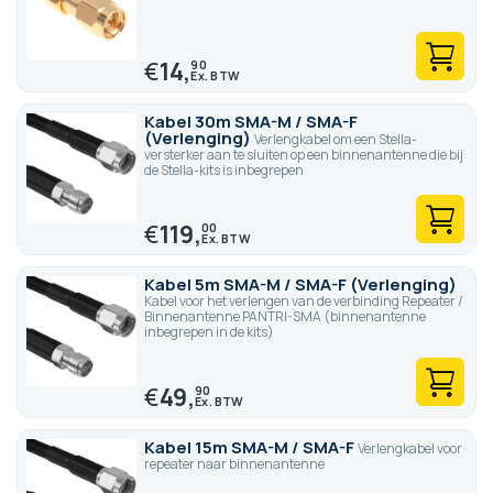
€
14,
90
Kabel 30m SMA-M / SMA-F
(Verlenging)
Verlengkabel om een Stella-
versterker aan te sluiten op een binnenantenne die bij
de Stella-kits is inbegrepen
€
119,
00
Kabel 5m SMA-M / SMA-F (Verlenging)
Kabel voor het verlengen van de verbinding Repeater /
Binnenantenne PANTRI-SMA (binnenantenne
inbegrepen in de kits)
€
49,
90
Kabel 15m SMA-M / SMA-F
Verlengkabel voor
repeater naar binnenantenne