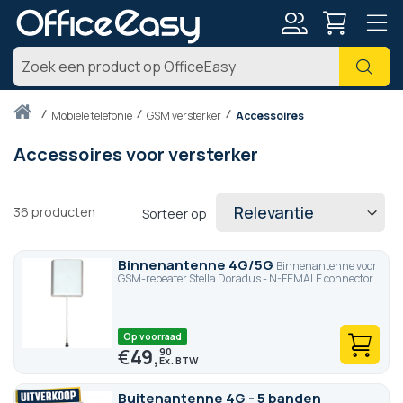
Account
Zoe
Thuis
mobiele telefonie
GSM versterker
Accessoires
Accessoires voor versterker
36
producten
Sorteer op
Binnenantenne 4G/5G
Binnenantenne voor
GSM-repeater Stella Doradus - N-FEMALE connector
Op voorraad
€
49,
90
Buitenantenne 4G - 5 banden