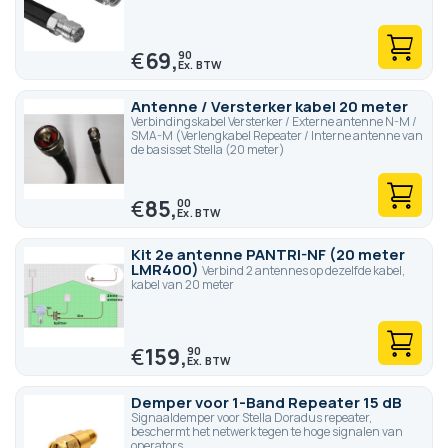
€
69,
90
Antenne / Versterker kabel 20 meter
Verbindingskabel Versterker / Externe antenne N-M /
SMA-M (Verlengkabel Repeater / Interne antenne van
de basisset Stella (20 meter)
€
85,
00
Kit 2e antenne PANTRI-NF (20 meter
LMR400)
Verbind 2 antennes op dezelfde kabel,
kabel van 20 meter
€
159,
90
Demper voor 1-Band Repeater 15 dB
Signaaldemper voor Stella Doradus repeater,
beschermt het netwerk tegen te hoge signalen van
operators.