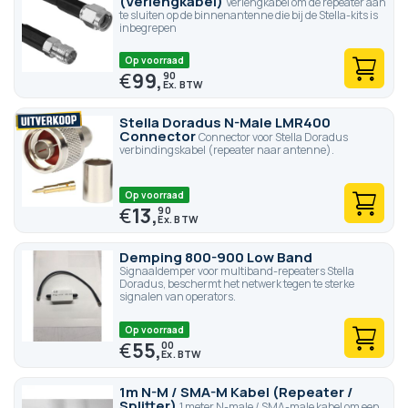
(Verlengkabel)
Verlengkabel om de repeater aan
te sluiten op de binnenantenne die bij de Stella-kits is
inbegrepen
Op voorraad
€
99,
90
Stella Doradus N-Male LMR400
Connector
Connector voor Stella Doradus
verbindingskabel (repeater naar antenne).
Op voorraad
€
13,
90
Demping 800-900 Low Band
Signaaldemper voor multiband-repeaters Stella
Doradus, beschermt het netwerk tegen te sterke
signalen van operators.
Op voorraad
€
55,
00
1m N-M / SMA-M Kabel (Repeater /
Splitter)
1 meter N-male / SMA-male kabel om een