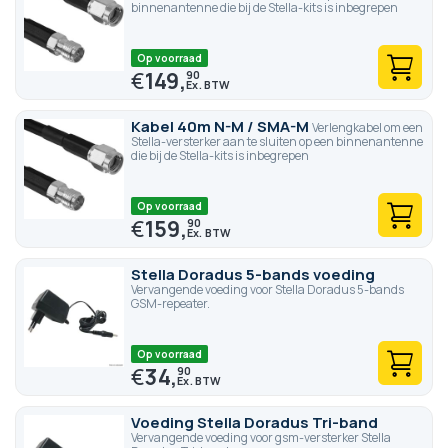
binnenantenne die bij de Stella-kits is inbegrepen
Op voorraad
€
149,
90
Kabel 40m N-M / SMA-M
Verlengkabel om een
Stella-versterker aan te sluiten op een binnenantenne
die bij de Stella-kits is inbegrepen
Op voorraad
€
159,
90
Stella Doradus 5-bands voeding
Vervangende voeding voor Stella Doradus 5-bands
GSM-repeater.
Op voorraad
€
34,
90
Voeding Stella Doradus Tri-band
Vervangende voeding voor gsm-versterker Stella