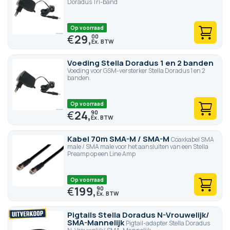
Doradus Tri-band
Op voorraad
€
29,
00
Voeding Stella Doradus 1 en 2 banden
Voeding voor GSM-versterker Stella Doradus 1 en 2
banden.
Op voorraad
€
24,
90
Kabel 70m SMA-M / SMA-M
Coaxkabel SMA
male / SMA male voor het aansluiten van een Stella
Preamp op een Line Amp
Op voorraad
€
199,
90
Pigtails Stella Doradus N-Vrouwelijk/
SMA-Mannelijk
Pigtail-adapter Stella Doradus