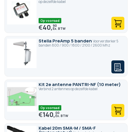
op dezelfde kabel
Op voorraad
€
40,
90
Stella PreAmp 5 banden
Voorversterker 5
banden 800 / 900 / 1800 / 2100 / 2600 Mhz
Kit 2e antenne PANTRI-NF (10 meter)
Verbind 2 antennes op dezelfde kabel
Op voorraad
€
140,
00
Kabel 20m SMA-M / SMA-F