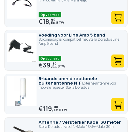
N-Vrouwelijk/ SMA-Mannelijk.
Op voorraad
€
18,
90
Voeding voor Line Amp 5 band
Stroomadapter compatibel met Stella Doradus Line
Amp 5 band
Op voorraad
€
39,
90
5-bands omnidirectionele
buitenantenne N-F
Externe antenne voor
mobiele repeater Stella Doradus
€
119,
00
Antenne / Versterker Kabel 30 meter
Stella Doradus-kabel N-Male / SMA-Male, 30m