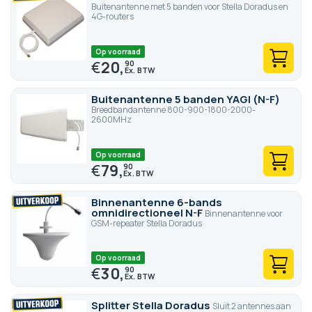
Buitenantenne met 5 banden voor Stella Doradus en
4G-routers
Op voorraad
€
20,
90
Buitenantenne 5 banden YAGI (N-F)
Breedbandantenne 800-900-1800-2000-
2600MHz
Op voorraad
€
79,
90
Binnenantenne 6-bands
omnidirectioneel N-F
Binnenantenne voor
GSM-repeater Stella Doradus
Op voorraad
€
30,
90
Splitter Stella Doradus
Sluit 2 antennes aan