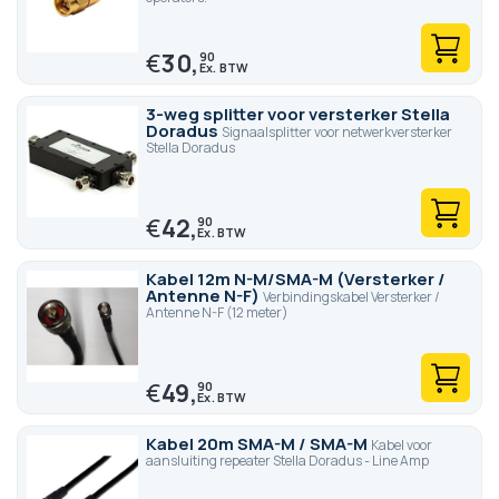
€
30,
90
3-weg splitter voor versterker Stella
Doradus
Signaalsplitter voor netwerkversterker
Stella Doradus
€
42,
90
Kabel 12m N-M/SMA-M (Versterker /
Antenne N-F)
Verbindingskabel Versterker /
Antenne N-F (12 meter)
€
49,
90
Kabel 20m SMA-M / SMA-M
Kabel voor
aansluiting repeater Stella Doradus - Line Amp