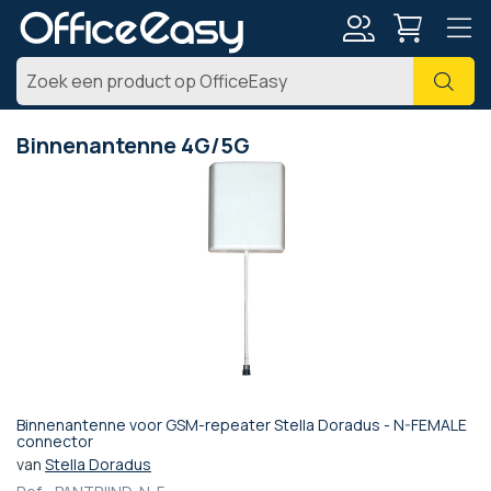
Account
Zoe
Binnenantenne 4G/5G
Ga
naar
het
einde
van
de
afbeeldingen-
gallerij
Binnenantenne voor GSM-repeater Stella Doradus - N-FEMALE
Ga
connector
naar
van
Stella Doradus
het