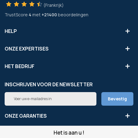
(Frankrijk)
TrustScore
4
met
+21400
beoordelingen
HELP
ONZE EXPERTISES
HET BEDRIJF
INSCHRIJVEN VOOR DE NEWSLETTER
Abonneer
Bevestig
u
op
onze
ONZE GARANTIES
nieuwsbrief
Het is aan u !
LEGAAL