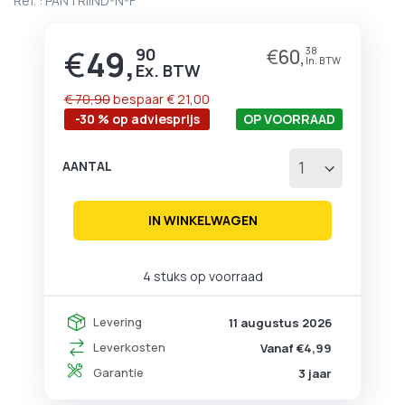
Ref. :
PANTRIIND-N-F
begin
van
de
€
49,
90
€
60,
38
Prijs
afbeeldingen-
gallerij
€ 70,90
bespaar
€ 21,00
-30 % op adviesprijs
OP VOORRAAD
AANTAL
IN WINKELWAGEN
4 stuks op voorraad
Levering
11 augustus 2026
Leverkosten
Vanaf €4,99
Garantie
3 jaar