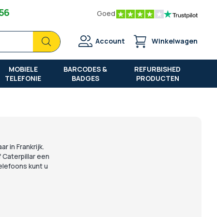
 56
Goed
Zoek
Zoek
Account
Winkelwagen
MOBIELE
BARCODES &
REFURBISHED
TELEFONIE
BADGES
PRODUCTEN
r in Frankrijk.
 Caterpillar een
elefoons kunt u