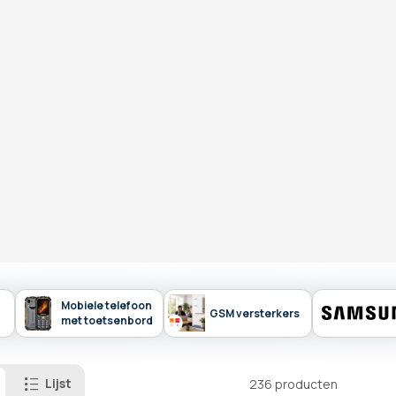
Mobiele telefoon
GSM versterkers
met toetsenbord
Lijst
236
producten