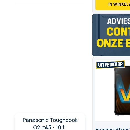
IN WINKE
Panasonic Toughbook
G2 mk3 - 10.1"
Hammer Blade 