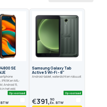
V4800 SE
Samsung Galaxy Tab
NJE
Active 5 Wi-Fi - 8"
martphone
Android-tablet, waterdicht en robuust
8, IP69K en MIL-
M, Android 15,
k in het veld.
€
391,
90