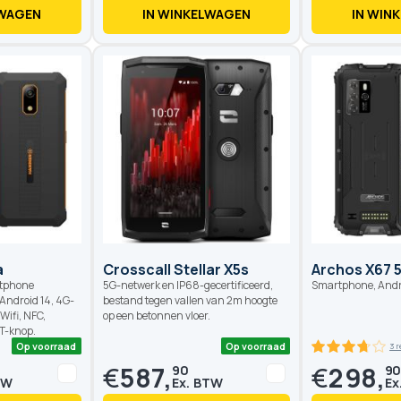
LWAGEN
IN WINKELWAGEN
IN WIN
Op voorraad
Op voorraad
1 reviews
a
Crosscall Stellar X5s
Archos X67 
rtphone
5G-netwerk en IP68-gecertificeerd,
Smartphone, Andro
ndroid 14, 4G-
bestand tegen vallen van 2m hoogte
Wifi, NFC,
op een betonnen vloer.
T-knop.
€
587,
€
298,
90
9