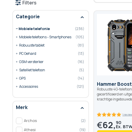
Filters
Categorie
Mobiele telefonie
236
product
Mobiele telefoons - Smartphones
105
product
Robuuste tablet
81
product
PC Gehard
13
product
GSM versterker
16
product
Satelliet telefoon
5
product
GPS
14
Hammer Boost 
product
Accessoires
121
Robuuste 4G-telefoon
gecertificeerd en uitg
krachtige ingebouwd
Merk
Archos
2
€
62,
90
Athesi
19