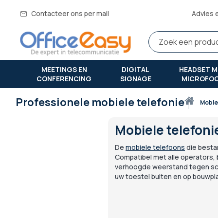
Contacteer ons per mail
Advies 
MEETINGS EN
DIGITAL
HEADSET M
CONFERENCING
SIGNAGE
MICROFO
Professionele mobiele telefonie
Thuis
mobi
Mobiele telefoni
De
mobiele telefoons
die bestan
Compatibel met alle operators, 
verhoogde weerstand tegen scho
uw toestel buiten en op bouwpl