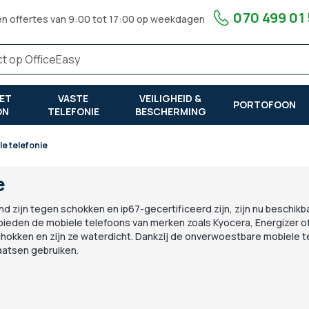
070 499 01
en offertes van 9:00 tot 17:00 op weekdagen
ET
VASTE
VEILIGHEID &
PORTOFOON
ON
TELEFONIE
BESCHERMING
ele telefonie
e
d zijn tegen schokken en ip67-gecertificeerd zijn, zijn nu beschikbaa
bieden de mobiele telefoons van merken zoals Kyocera, Energizer of
kken en zijn ze waterdicht. Dankzij de onverwoestbare mobiele t
aatsen gebruiken.