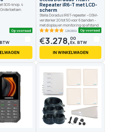
Repeater iR6-T met LCD-
met SOS-knop. 4
scherm
Grote toetsen.
Stella Doradus IR6T-repeater – GSM-
versterker 2G tot 5G voor 6 banden -
met display en monitoring op afstand
€
3.278,
00
KELWAGEN
IN WINKELWAGEN