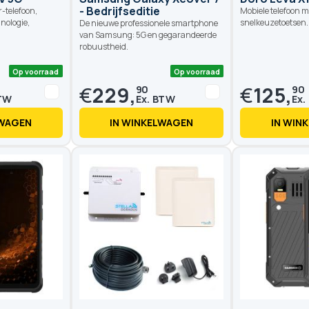
- Bedrijfseditie
telefoon,
Mobiele telefoon 
nologie,
snelkeuzetoetsen. 
De nieuwe professionele smartphone
van Samsung: 5G en gegarandeerde
robuustheid.
€
229,
€
125,
90
90
LWAGEN
IN WINKELWAGEN
IN WIN