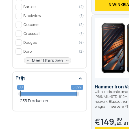
IN WINKE
Bartec
2
Blackview
7
Cocomm
2
Crosscall
7
Doogee
4
Doro
2
100
100
% of
Meer filters zien
Prijs
Hammer Iron V
30
5 399
Ultra-resistente sma
IP69/MIL-STD-810H, A
235 Producten
netwerk, Bluetooth en 
programmeerbare PT
€
149,
90