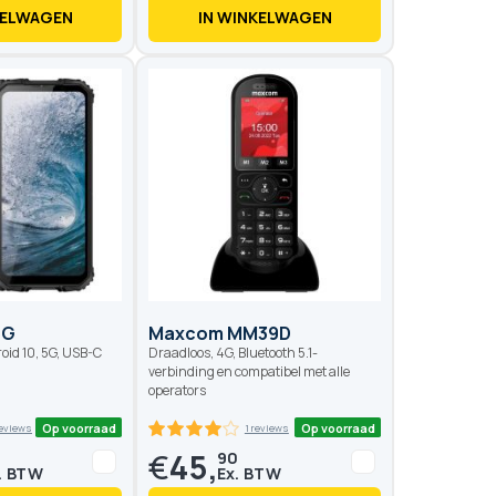
KELWAGEN
IN WINKELWAGEN
Op voorraad
Op voo
5G
Maxcom MM39D
id 10, 5G, USB-C
Draadloos, 4G, Bluetooth 5.1-
verbinding en compatibel met alle
operators
€
45,
0
90