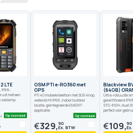
2 LTE
GSM PTI e-RG360 met
Blackview B
GPS
(64GB) ORA
, IP68-
erust met een
PTI 4G mobiele telefoon met SOS-knop,
Ultra-robuuste s
e zaklamp
waterdicht IP68, indoor/outdoor
gecertificeerd IP6
locatie, geïntegreerde EMERIT-
STD-810H, dual SI
applicatie.
perfect voor gebrui
€
329,
€
109,
90
90