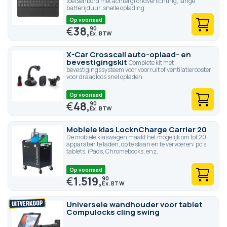
toetsenbord met achtergrondverlichting, lange
batterijduur, snelle oplading.
Op voorraad
€
38,
90
X-Car Crosscall auto-oplaad- en
bevestigingskit
Complete kit met
bevestigingssysteem voor voorruit of ventilatierooster
voor draadloos snel opladen.
Op voorraad
€
48,
90
Mobiele klas LocknCharge Carrier 20
De mobiele klaswagen maakt het mogelijk om tot 20
apparaten te laden, op te slaan en te vervoeren: pc's,
tablets, iPads, Chromebooks, enz.
Op voorraad
€
1.519,
90
Universele wandhouder voor tablet
Compulocks cling swing