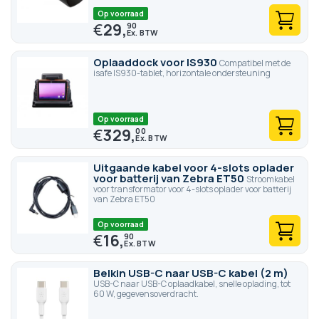
Op voorraad
€
29,
90
Oplaaddock voor IS930
Compatibel met de
isafe IS930-tablet, horizontale ondersteuning
Op voorraad
€
329,
00
Uitgaande kabel voor 4-slots oplader
voor batterij van Zebra ET50
Stroomkabel
voor transformator voor 4-slots oplader voor batterij
van Zebra ET50
Op voorraad
€
16,
90
Belkin USB-C naar USB-C kabel (2 m)
USB-C naar USB-C oplaadkabel, snelle oplading, tot
60 W, gegevensoverdracht.