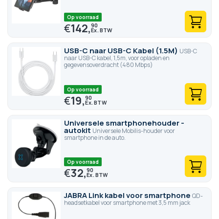
Op voorraad
€
142,
90
USB-C naar USB-C Kabel (1.5M)
USB-C
naar USB-C kabel, 1,5m, voor opladen en
gegevensoverdracht (480 Mbps)
Op voorraad
€
19,
90
Universele smartphonehouder -
autokit
Universele Mobilis-houder voor
smartphone in de auto.
Op voorraad
€
32,
90
JABRA Link kabel voor smartphone
QD-
headsetkabel voor smartphone met 3,5 mm jack