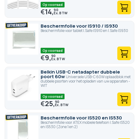
Op voorraad
€
14,
90
Beschermfolie voor IS910 / IS930
Beschermfolie voor tablet I.Safe IS910 en I.Safe IS930
Op voorraad
€
9,
90
Belkin USB-C netadapter dubbele
poort 60w
Universele USB-C 60W oplaadblok met
dubbele poorten voor het opladen van uw apparaten -
WIT
Op voorraad
€
25,
90
Beschermfolie voor IS520 en IS530
Beschermfolie voor ATEX mobiele telefoon I.Safe IS520
en IS530 (Zone 1 en 2)