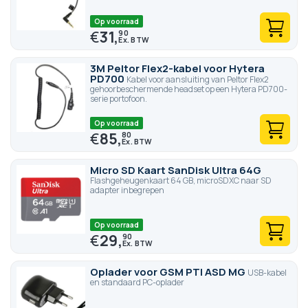
Op voorraad
€
31,
90
3M Peltor Flex2-kabel voor Hytera
PD700
Kabel voor aansluiting van Peltor Flex2
gehoorbeschermende headset op een Hytera PD700-
serie portofoon.
Op voorraad
€
85,
80
Micro SD Kaart SanDisk Ultra 64G
Flashgeheugenkaart 64 GB, microSDXC naar SD
adapter inbegrepen
Op voorraad
€
29,
90
Oplader voor GSM PTI ASD MG
USB-kabel
en standaard PC-oplader