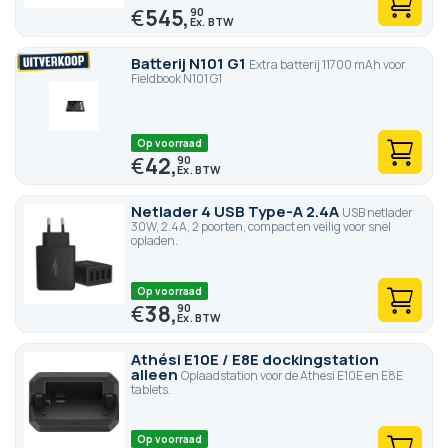
€
545,
90
Batterij N101 G1
Extra batterij 11700 mAh voor
Fieldbook N101 G1
Op voorraad
€
42,
90
Netlader 4 USB Type-A 2.4A
USB netlader
30W, 2.4A, 2 poorten, compact en veilig voor snel
opladen.
Op voorraad
€
38,
90
Athési E10E / E8E dockingstation
alleen
Oplaadstation voor de Athesi E10E en E8E
tablets.
Op voorraad