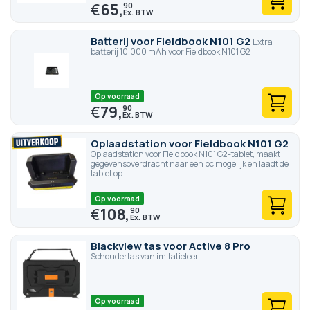
€
65,
90
Batterij voor Fieldbook N101 G2
Extra
batterij 10.000 mAh voor Fieldbook N101 G2
Op voorraad
€
79,
90
Oplaadstation voor Fieldbook N101 G2
Oplaadstation voor Fieldbook N101 G2-tablet, maakt
gegevensoverdracht naar een pc mogelijk en laadt de
tablet op.
Op voorraad
€
108,
90
Blackview tas voor Active 8 Pro
Schoudertas van imitatieleer.
Op voorraad