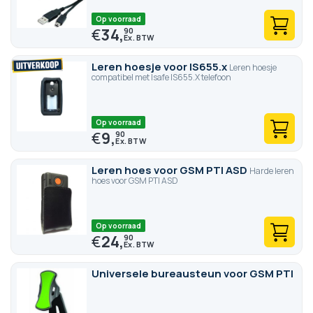
Op voorraad
€
34,
90
Leren hoesje voor IS655.x
Leren hoesje
compatibel met Isafe IS655.X telefoon
Op voorraad
€
9,
90
Leren hoes voor GSM PTI ASD
Harde leren
hoes voor GSM PTI ASD
Op voorraad
€
24,
90
Universele bureausteun voor GSM PTI