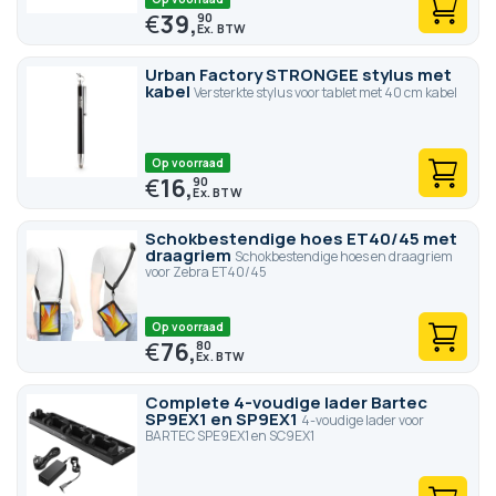
€
39,
90
Urban Factory STRONGEE stylus met
kabel
Versterkte stylus voor tablet met 40 cm kabel
Op voorraad
€
16,
90
Schokbestendige hoes ET40/45 met
draagriem
Schokbestendige hoes en draagriem
voor Zebra ET40/45
Op voorraad
€
76,
80
Complete 4-voudige lader Bartec
SP9EX1 en SP9EX1
4-voudige lader voor
BARTEC SPE9EX1 en SC9EX1