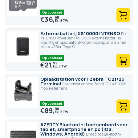
Op voorraad
€
36,
95
Externe batterij XS10000 INTENSO
De
INTENSO PowerBank XS10000 externe batterij is
krachtig en speciaal ontworpen voor apparaten met
Micro USB en Type-C
Op voorraad
€
21,
99
Oplaadstation voor 1 Zebra TC21/26
Terminal
Oplaadstation voor Zebra TC21 of TC26
mobiele terminal
Op voorraad
€
89,
90
AZERTY Bluetooth-toetsenbord voor
tablet, smartphone en pc (iOS,
Windows, Android)
Draadloos Bluetooth-