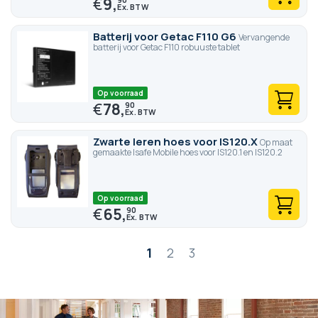
€
9,
Batterij voor Getac F110 G6
Vervangende
batterij voor Getac F110 robuuste tablet
Op voorraad
€
78,
90
Zwarte leren hoes voor IS120.X
Op maat
gemaakte Isafe Mobile hoes voor IS120.1 en IS120.2
Op voorraad
€
65,
90
Pagina
1
2
3