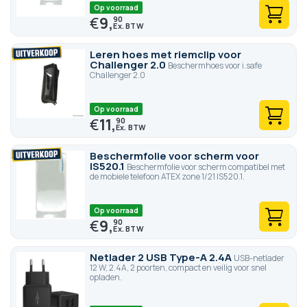
Op voorraad
€
9,
90
Leren hoes met riemclip voor
Challenger 2.0
Beschermhoes voor i.safe
Challenger 2.0
Op voorraad
€
11,
90
Beschermfolie voor scherm voor
IS520.1
Beschermfolie voor scherm compatibel met
de mobiele telefoon ATEX zone 1/21 IS520.1.
Op voorraad
€
9,
90
Netlader 2 USB Type-A 2.4A
USB-netlader
12 W, 2.4A, 2 poorten, compact en veilig voor snel
opladen.