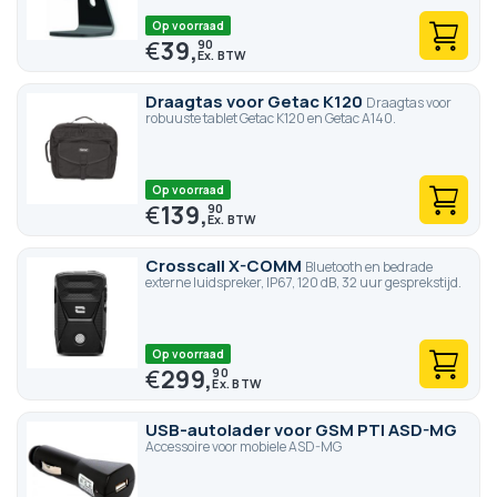
Op voorraad
€
39,
90
Draagtas voor Getac K120
Draagtas voor
robuuste tablet Getac K120 en Getac A140.
Op voorraad
€
139,
90
Crosscall X-COMM
Bluetooth en bedrade
externe luidspreker, IP67, 120 dB, 32 uur gesprekstijd.
Op voorraad
€
299,
90
USB-autolader voor GSM PTI ASD-MG
Accessoire voor mobiele ASD-MG