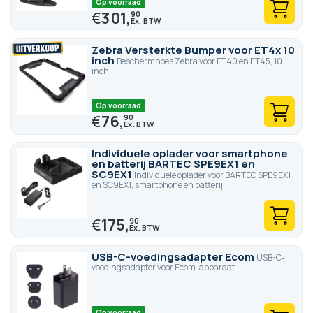
Op voorraad
€
301,
90
Zebra Versterkte Bumper voor ET4x 10
inch
Beschermhoes Zebra voor ET40 en ET45, 10
inch.
Op voorraad
€
76,
90
Individuele oplader voor smartphone
en batterij BARTEC SPE9EX1 en
SC9EX1
Individuele oplader voor BARTEC SPE9EX1
en SC9EX1, smartphone en batterij
€
175,
90
USB-C-voedingsadapter Ecom
USB-C-
voedingsadapter voor Ecom-apparaat
Op voorraad