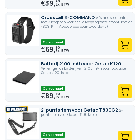
€
39,
90
Crosscall X-COMMAND
Afstandsbediening
met 3 knoppen voor snelle toegang tot telefoonfuncties
(SOS, PTT, App, oproep beantwoorden…)
Op voorraad
€
69,
90
Batterij 2100 mAh voor Getac K120
Vervangende batterij van 2100 mAh voor robuuste
Getac K120-tablet.
Op voorraad
€
89,
90
2-puntsriem voor Getac T800G2
2-
puntsriem voor Getac T800 tablet
Op voorraad
90