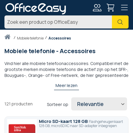
Account
Zoe
Thuis
mobiele telefonie
Accessoires
Mobiele telefonie - Accessoires
Vind hier alle mobiele telefoonaccessoires. Compatibel met de
grootste merken mobiele telefoons die actief zijn op het SFR-,
Bouygues-, Orange- of Free-netwerk, de hier gepresenteerde
opladers, beschermfolies en andere accessoires voor
Meer lezen
mobiele telefoons zijn op voorraad en worden binnen 24 uur
bij u thuis afgeleverd. Het assortiment Stella Doradus
GSM-
versterkers
is zichtbaar in de categorie die eraan is gewijd.
121
producten
Sorteer op
Een vraag over de compatibiliteit met uw mobiel? een
kwantitatieve schatting? Aarzel niet om ons te contacteren
voor verdere informatie.
Micro SD-kaart 128 GB
Flashgeheugenkaart
128 GB, microSDXC naar SD-adapter inbegrepen