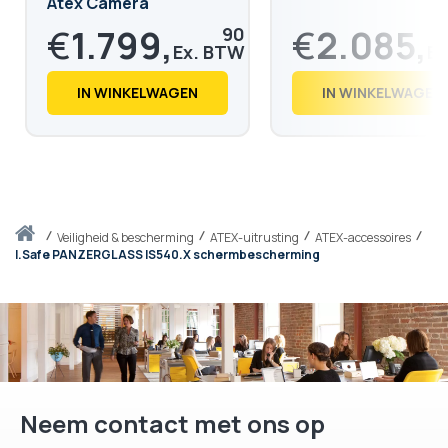
Atex Camera
€
1.799,
€
2.085,
90
€
2.177,
€
2.523,
88
94
IN WINKELWAGEN
IN WINKELWAGEN
Thuis
veiligheid & bescherming
ATEX-uitrusting
ATEX-accessoires
I.Safe PANZERGLASS IS540.X schermbescherming
Neem contact met ons op