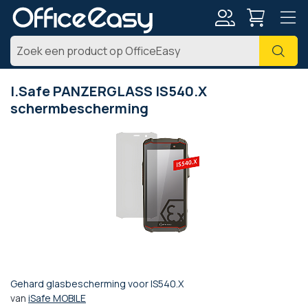
Account
Zoe
I.Safe PANZERGLASS IS540.X
schermbescherming
Ga
naar
het
einde
van
de
afbeeldingen-
gallerij
Gehard glasbescherming voor IS540.X
Ga
van
iSafe MOBILE
naar