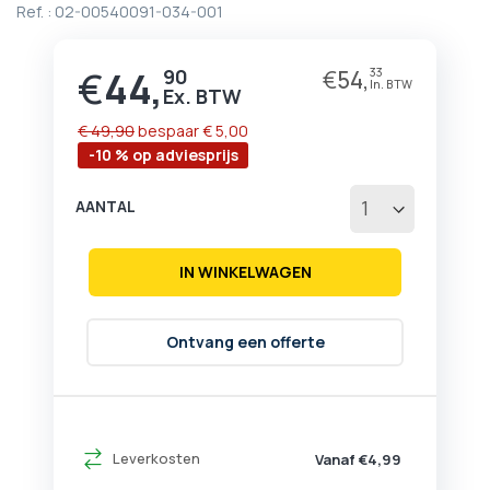
Ref. :
02-00540091-034-001
het
begin
van
€
44,
90
€
54,
33
Prijs
de
afbeeldingen-
gallerij
€ 49,90
bespaar
€ 5,00
-10 % op adviesprijs
AANTAL
IN WINKELWAGEN
Ontvang een offerte
Leverkosten
Vanaf €4,99