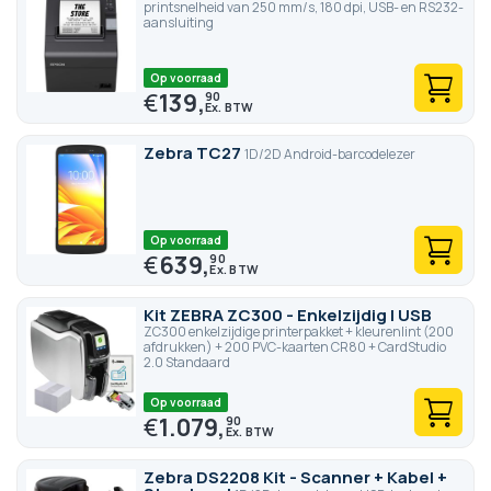
printsnelheid van 250 mm/s, 180 dpi, USB- en RS232-
aansluiting
Op voorraad
€
139,
90
Zebra TC27
1D/2D Android-barcodelezer
Op voorraad
€
639,
90
Kit ZEBRA ZC300 - Enkelzijdig | USB
ZC300 enkelzijdige printerpakket + kleurenlint (200
afdrukken) + 200 PVC-kaarten CR80 + CardStudio
2.0 Standaard
Op voorraad
€
1.079,
90
Zebra DS2208 Kit - Scanner + Kabel +