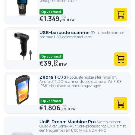
Veel opties beschikbaar.
Op voorraad
€
1.349,
90
USB-barcode scanner
1D-barcode scanner,
bedraad USB, geleverd met kabel
Op voorraad
€
39,
90
Zebra TC73
Robuuste mobiele terminal 6'',
Android 14, 2D-scanner, dubbele camera, Wi-Fi 6E,
IP68, ideaal voor extreme omgevingen
Op voorraad
€
1.806,
90
UniFi Dream Machine Pro
Switch met een
Quad ARM Cortex-A57 Core-processor op 1,7 GHz met
een frequentie van 1700 MHz. UDM-PRO