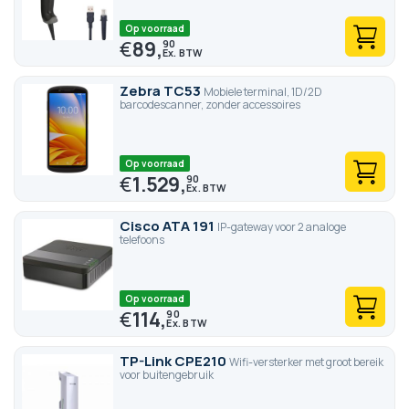
Op voorraad
€
89,
90
Zebra TC53
Mobiele terminal, 1D/2D
barcodescanner, zonder accessoires
Op voorraad
€
1.529,
90
Cisco ATA 191
IP-gateway voor 2 analoge
telefoons
Op voorraad
€
114,
90
TP-Link CPE210
Wifi-versterker met groot bereik
voor buitengebruik