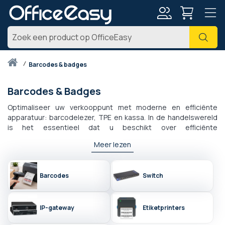
Account
Zoe
Thuis
barcodes & badges
Barcodes & Badges
Optimaliseer uw verkooppunt met moderne en efficiënte
apparatuur: barcodelezer, TPE en kassa. In de handelswereld
is het essentieel dat u beschikt over efficiënte
kassaapparatuur die is aangepast aan uw activiteit. Retailers
Meer lezen
en restauranthouders worden dagelijks geconfronteerd met
uitdagingen om de traceerbaarheid van producten te
garanderen, hun voorraden te beheren en aan de eisen van
Barcodes
Switch
hun klanten te voldoen. In dit artikel onderzoeken we de
verschillende soorten kassa's, barcodelezers en elektronische
betaalterminals (EPT's) die op de markt verkrijgbaar zijn,
evenals de POS-software die het beheer van een verkooppunt
IP-gateway
Etiketprinters
eenvoudiger kan maken.