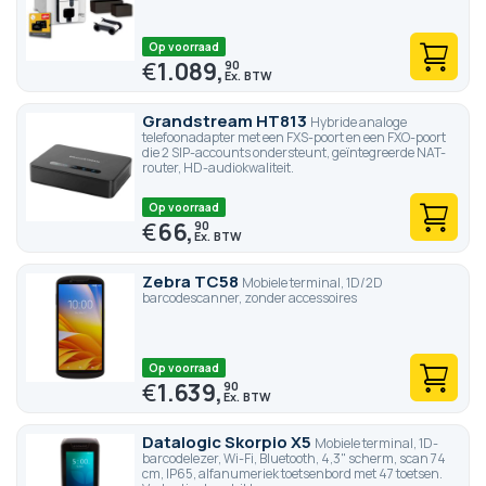
Op voorraad
€
1.089,
90
Grandstream HT813
Hybride analoge
telefoonadapter met een FXS-poort en een FXO-poort
die 2 SIP-accounts ondersteunt, geïntegreerde NAT-
router, HD-audiokwaliteit.
Op voorraad
€
66,
90
Zebra TC58
Mobiele terminal, 1D/2D
barcodescanner, zonder accessoires
Op voorraad
€
1.639,
90
Datalogic Skorpio X5
Mobiele terminal, 1D-
barcodelezer, Wi-Fi, Bluetooth, 4,3" scherm, scan 74
cm, IP65, alfanumeriek toetsenbord met 47 toetsen.