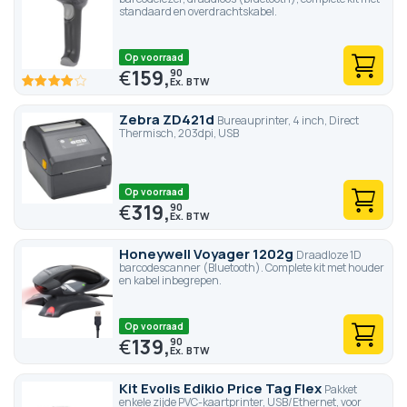
standaard en overdrachtskabel.
Op voorraad
€
159,
90
80
100
% of
Zebra ZD421d
Bureauprinter, 4 inch, Direct
Thermisch, 203dpi, USB
Op voorraad
€
319,
90
Honeywell Voyager 1202g
Draadloze 1D
barcodescanner (Bluetooth). Complete kit met houder
en kabel inbegrepen.
Op voorraad
€
139,
90
Kit Evolis Edikio Price Tag Flex
Pakket
enkele zijde PVC-kaartprinter, USB/Ethernet, voor