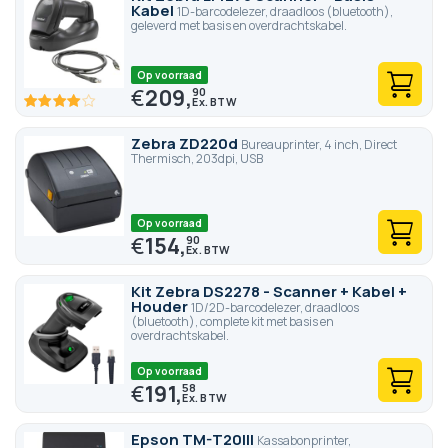
Kabel
1D-barcodelezer, draadloos (bluetooth),
geleverd met basis en overdrachtskabel.
Op voorraad
€
209,
90
80
100
% of
Zebra ZD220d
Bureauprinter, 4 inch, Direct
Thermisch, 203dpi, USB
Op voorraad
€
154,
90
Kit Zebra DS2278 - Scanner + Kabel +
Houder
1D/2D-barcodelezer, draadloos
(bluetooth), complete kit met basis en
overdrachtskabel.
Op voorraad
€
191,
58
Epson TM-T20III
Kassabonprinter,