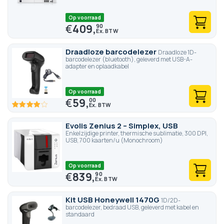
Op voorraad
€
409,
90
Draadloze barcodelezer
Draadloze 1D-
barcodelezer (bluetooth), geleverd met USB-A-
adapter en oplaadkabel
Op voorraad
€
59,
00
80
100
% of
Evolis Zenius 2 – Simplex, USB
Enkelzijdige printer, thermische sublimatie, 300 DPI,
USB, 700 kaarten/u (Monochroom)
Op voorraad
€
839,
90
Kit USB Honeywell 1470G
1D/2D-
barcodelezer, bedraad USB, geleverd met kabel en
standaard