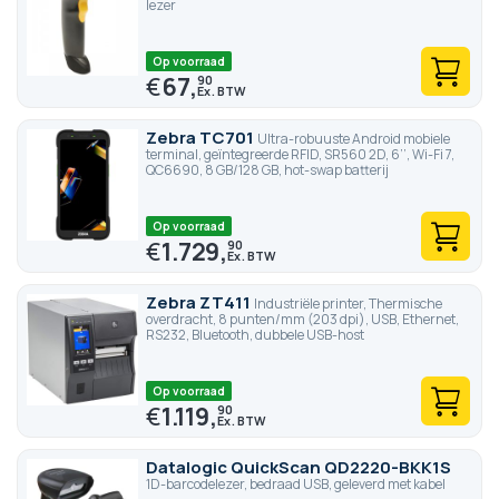
lezer
Op voorraad
€
67,
90
Zebra TC701
Ultra-robuuste Android mobiele
terminal, geïntegreerde RFID, SR560 2D, 6’’, Wi-Fi 7,
QC6690, 8 GB/128 GB, hot-swap batterij
Op voorraad
€
1.729,
90
Zebra ZT411
Industriële printer, Thermische
overdracht, 8 punten/mm (203 dpi), USB, Ethernet,
RS232, Bluetooth, dubbele USB-host
Op voorraad
€
1.119,
90
Datalogic QuickScan QD2220-BKK1S
1D-barcodelezer, bedraad USB, geleverd met kabel