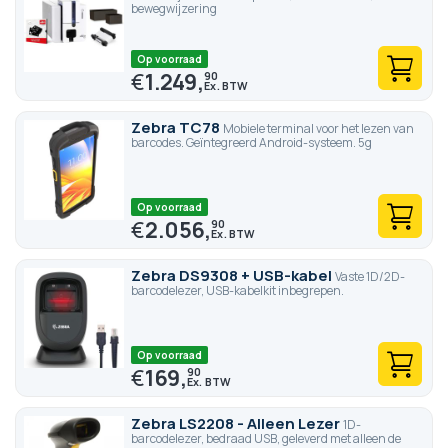
bewegwijzering
Op voorraad
€
1.249,
90
Zebra TC78
Mobiele terminal voor het lezen van
barcodes. Geïntegreerd Android-systeem. 5g
Op voorraad
€
2.056,
90
Zebra DS9308 + USB-kabel
Vaste 1D/2D-
barcodelezer, USB-kabelkit inbegrepen.
Op voorraad
€
169,
90
Zebra LS2208 - Alleen Lezer
1D-
barcodelezer, bedraad USB, geleverd met alleen de