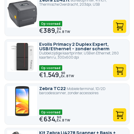
Bureauprinter, 4 inch,
Thermische Overdracht, 203dpi, USB
Op voorraad
€
389,
90
Evolis Primacy 2 Duplex Expert,
USB/Ethernet - zonder scherm
Dubbelzijdige kaartprinter, USB en Ethernet, 280
kaarten/u, 300x600 dpi
Op voorraad
€
1.549,
90
Zebra TC22
Mobiele terminal, 1D/2D
barcodescanner, zonder accessoires
Op voorraad
€
634,
90
Kit Zebra Li4278 Scanner + Basis +