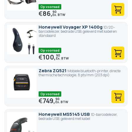
Op voorraad
€
86,
90
Honeywell Voyager XP 1400g
1D/2D-
barcodelezer, bedrade USB, geleverd met kabel en
standaard
Op voorraad
€
100,
90
Zebra ZQ521
Mobiele bluetooth-printer, directe
thermische technologie, 8 pts/mm (203 dpi)
Op voorraad
€
749,
90
Honeywell MS5145 USB
1D-barcodelezer,
bedrade USB, geleverd met kabel