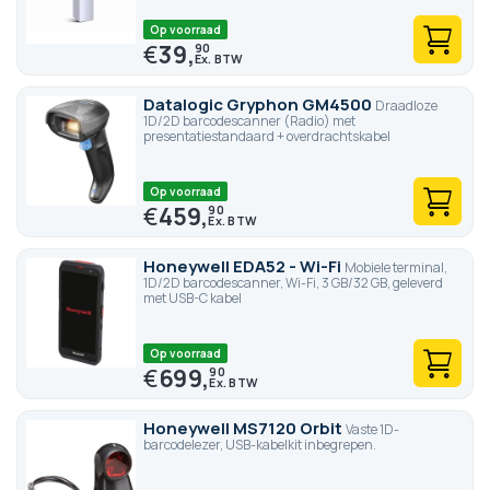
Op voorraad
€
39,
90
Datalogic Gryphon GM4500
Draadloze
1D/2D barcodescanner (Radio) met
presentatiestandaard + overdrachtskabel
Op voorraad
€
459,
90
Honeywell EDA52 - Wi-Fi
Mobiele terminal,
1D/2D barcodescanner, Wi-Fi, 3 GB/32 GB, geleverd
met USB-C kabel
Op voorraad
€
699,
90
Honeywell MS7120 Orbit
Vaste 1D-
barcodelezer, USB-kabelkit inbegrepen.