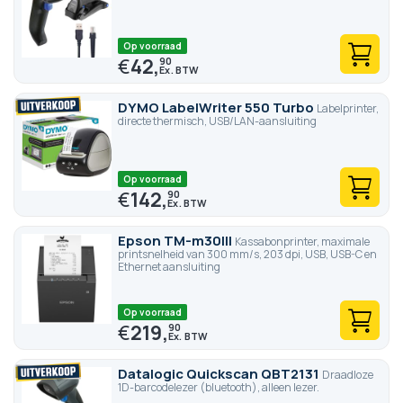
Op voorraad
€
42,
90
DYMO LabelWriter 550 Turbo
Labelprinter,
directe thermisch, USB/LAN-aansluiting
Op voorraad
€
142,
90
Epson TM-m30III
Kassabonprinter, maximale
printsnelheid van 300 mm/s, 203 dpi, USB, USB-C en
Ethernet aansluiting
Op voorraad
€
219,
90
Datalogic Quickscan QBT2131
Draadloze
1D-barcodelezer (bluetooth), alleen lezer.