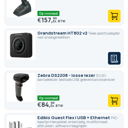
Op voorraad
€
157,
90
Grandstream HT802 v2
Twee-poorts adapter
voor analoge telefoon
Zebra DS2208 - losse lezer
1D/2D-
barcodelezer, bedrade USB, geleverd als losse lezer
Op voorraad
€
84,
90
Edikio Guest Flex | USB + Ethernet
PVC-
kaartprinterpakket, enkelzijdig, multiformaat
afdrukken, software inbegrepen