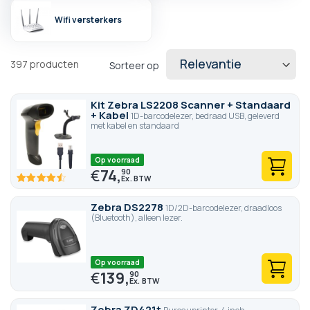
Wifi versterkers
397
producten
Sorteer op
Kit Zebra LS2208 Scanner + Standaard
+ Kabel
1D-barcodelezer, bedraad USB, geleverd
met kabel en standaard
Op voorraad
€
74,
90
90
100
% of
Zebra DS2278
1D/2D-barcodelezer, draadloos
(Bluetooth), alleen lezer.
Op voorraad
€
139,
90
Zebra ZD421t