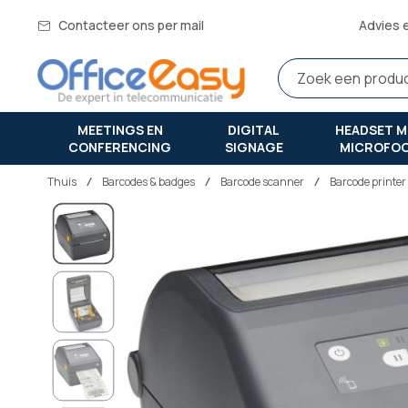
Contacteer ons per mail
Advies 
MEETINGS EN
DIGITAL
HEADSET M
CONFERENCING
SIGNAGE
MICROFO
Thuis
barcodes & badges
Barcode scanner
Barcode printer
Ga
naar
het
einde
van
de
afbeeldingen-
gallerij