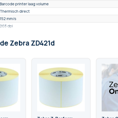
Barcode printer laag volume
Thermisch direct
152 mm/s
203 dpi
500
 de Zebra ZD421d
USB