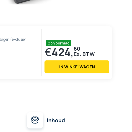
dagen (exclusief
Op voorraad
€
424,
80
IN WINKELWAGEN
Inhoud