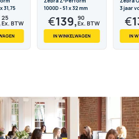
form
Zebra Z-Perform
Zebra 
x 31,75
1000D - 51 x 32 mm
3 jaar 
ZD421
,
€
139,
€
1
25
90
€
169,
€
163
28
LWAGEN
IN WINKELWAGEN
IN 