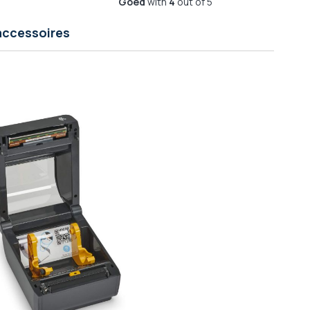
Goed
with
4
out of 5
accessoires