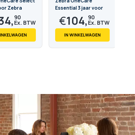
OneCare Select
Zebra OneCare
Ze
voor Zebra
Essential 3 jaar voor
10
ZD421
34,
€
104,
90
90
,
€
126,
23
93
WINKELWAGEN
IN WINKELWAGEN