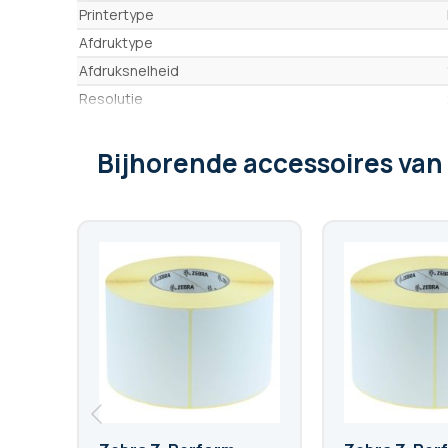
Eigenschappen
Printertype
Afdruktype
Afdruksnelheid
Resolutie
Afdruksnelheid/dag
Interface
Bijhorende accessoires
van