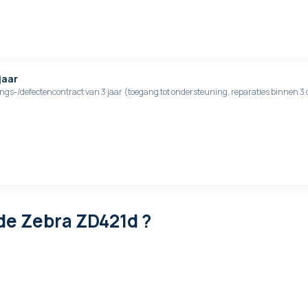
jaar
gs-/defectencontract van 3 jaar (toegang tot ondersteuning, reparaties binnen 3 
de Zebra ZD421d ?