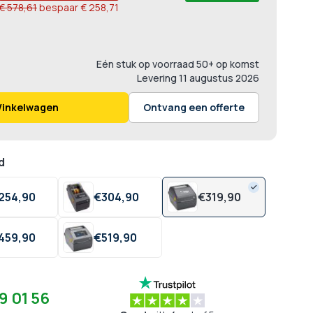
€ 578,61
bespaar
€ 258,71
Eén stuk op voorraad
50+ op komst
Levering
11 augustus 2026
Winkelwagen
Ontvang een offerte
d
254,
90
€
304,
90
€
319,
90
459,
90
€
519,
90
9 01 56