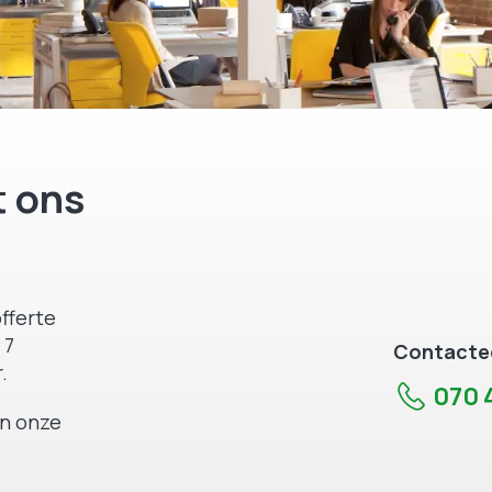
 ons
fferte
 7
Contactee
.
070 4
an onze