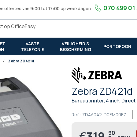
070 499 01
en offertes van 9:00 tot 17:00 op weekdagen
ET
VASTE
VEILIGHEID &
PORTOFOON
ON
TELEFONIE
BESCHERMING
Zebra ZD421d
Zebra ZD421d
Bureauprinter, 4 inch, Direc
Ref. :
ZD4A042-D0EM00EZ
€
319,
90
Prijs