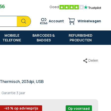
 56
Goed
Zoek
Zoek
Account
Winkelwagen
MOBIELE
BARCODES &
REFURBISHED
TELEFONIE
BADGES
PRODUCTEN
Delen
t Thermisch, 203dpi, USB
Garantie
3 jaar
-45 % op adviesprijs
Op voorraad