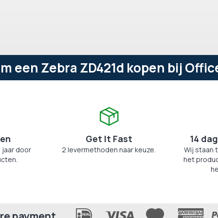
m een Zebra ZD421d kopen bij Offic
zen
Get It Fast
14 dag
 jaar door
2 levermethoden naar keuze.
Wij staan 
cten.
het produc
he
re payment