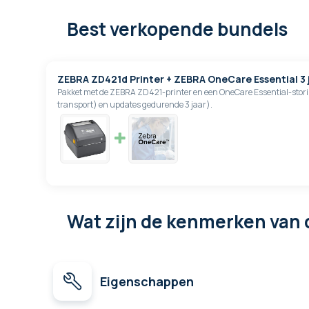
Best verkopende bundels
ZEBRA ZD421d Printer + ZEBRA OneCare Essential 3 
Pakket met de ZEBRA ZD421-printer en een OneCare Essential-storin
transport) en updates gedurende 3 jaar).
Wat zijn de kenmerken
van 
Eigenschappen