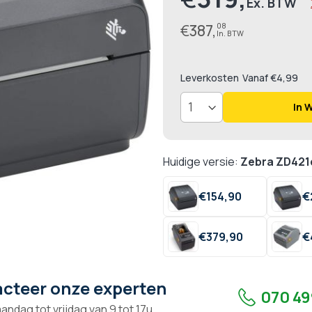
€
387,
08
Leverkosten
Vanaf €4,99
In 
Huidige versie:
Zebra ZD421
€
154,
90
€
€
379,
90
€
cteer onze experten
070 49
andag tot vrijdag van 9 tot 17u