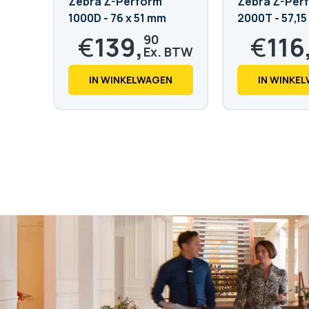
Zebra Z-Perform
Zebra Z-Per
1000D - 76 x 51 mm
2000T - 57,15 
mm
€
139,
€
116
90
€
169,
€
140,
28
66
IN WINKELWAGEN
IN WINKE