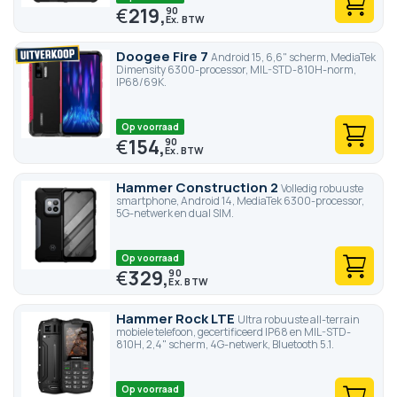
€
219,
90
Doogee Fire 7
Android 15, 6,6" scherm, MediaTek
Dimensity 6300-processor, MIL-STD-810H-norm,
IP68/69K.
Op voorraad
€
154,
90
Hammer Construction 2
Volledig robuuste
smartphone, Android 14, MediaTek 6300-processor,
5G-netwerk en dual SIM.
Op voorraad
€
329,
90
Hammer Rock LTE
Ultra robuuste all-terrain
mobiele telefoon, gecertificeerd IP68 en MIL-STD-
810H, 2,4" scherm, 4G-netwerk, Bluetooth 5.1.
Op voorraad