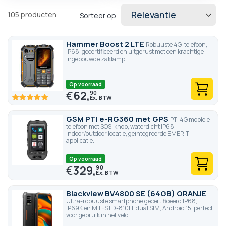
105
producten
Sorteer op
Hammer Boost 2 LTE
Robuuste 4G-telefoon,
IP68-gecertificeerd en uitgerust met een krachtige
ingebouwde zaklamp
Op voorraad
€
62,
90
100
100
% of
GSM PTI e-RG360 met GPS
PTI 4G mobiele
telefoon met SOS-knop, waterdicht IP68,
indoor/outdoor locatie, geïntegreerde EMERIT-
applicatie.
Op voorraad
€
329,
90
Blackview BV4800 SE (64GB) ORANJE
Ultra-robuuste smartphone gecertificeerd IP68,
IP69K en MIL-STD-810H, dual SIM, Android 15, perfect
voor gebruik in het veld.