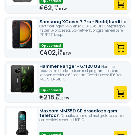
Op voorraad
€
62,
90
Samsung XCover 7 Pro - Bedrijfseditie
Certificeringen IP69 en MIL-STD-810H, Snapdragon
7s Gen 3-processor, 5G-netwerk, programmeerbare
PTI/PTT-knop.
Op voorraad
€
402,
90
Hammer Ranger - 6/128 GB
Hammer
robuuste mobiele telefoon met programmeerbare
knop en versterkt 6" scherm. Gecertificeerd IP69 en
MIL-STD-810H.
Op voorraad
€
218,
90
Maxcom MM35D SE draadloze gsm-
telefoon
Draadloze handset met grote toetsen en
een verlicht scherm, USB-C
Op voorraad