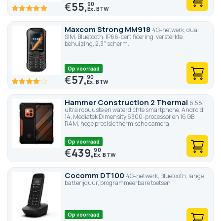
€
55,
90
100
100
% of
Maxcom Strong MM918
4G-netwerk, dual
SIM, Bluetooth, IP68-certificering, versterkte
behuizing, 2,3" scherm.
Op voorraad
€
57,
90
80
100
% of
Hammer Construction 2 Thermal
6,58"
ultra robuuste en waterdichte smartphone, Android
14, Mediatek Dimensity 6300-processor en 16 GB
RAM, hoge precisie thermische camera.
Op voorraad
€
439,
90
Cocomm DT100
4G-netwerk, Bluetooth, lange
batterijduur, programmeerbare toetsen
Op voorraad