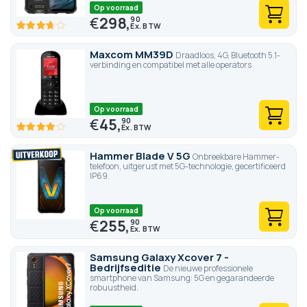
Op voorraad
€
298,
90
73.4
100
% of
Maxcom MM39D
Draadloos, 4G, Bluetooth 5.1-
verbinding en compatibel met alle operators
Op voorraad
€
45,
90
80
100
% of
Hammer Blade V 5G
Onbreekbare Hammer-
telefoon, uitgerust met 5G-technologie, gecertificeerd
IP69.
Op voorraad
€
255,
90
Samsung Galaxy Xcover 7 -
Bedrijfseditie
De nieuwe professionele
smartphone van Samsung: 5G en gegarandeerde
robuustheid.