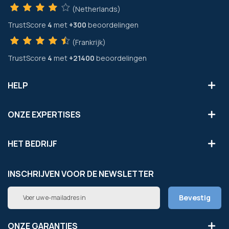
(Netherlands)
TrustScore
4
met
+300
beoordelingen
(Frankrijk)
TrustScore
4
met
+21400
beoordelingen
HELP
ONZE EXPERTISES
HET BEDRIJF
INSCHRIJVEN VOOR DE NEWSLETTER
Abonneer
Bevestig
u
op
onze
ONZE GARANTIES