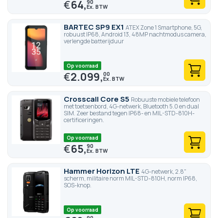
€
64,
90
BARTEC SP9 EX1
ATEX Zone 1 Smartphone, 5G,
robuust IP68, Android 13, 48MP nachtmodus camera,
verlengde batterijduur
Op voorraad
€
2.099,
00
Crosscall Core S5
Robuuste mobiele telefoon
met toetsenbord, 4G-netwerk, Bluetooth 5.0 en dual
SIM. Zeer bestand tegen IP68- en MIL-STD-810H-
certificeringen.
Op voorraad
€
65,
90
Hammer Horizon LTE
4G-netwerk, 2.8"
scherm, militaire norm MIL-STD-810H, norm IP68,
SOS-knop.
Op voorraad
90