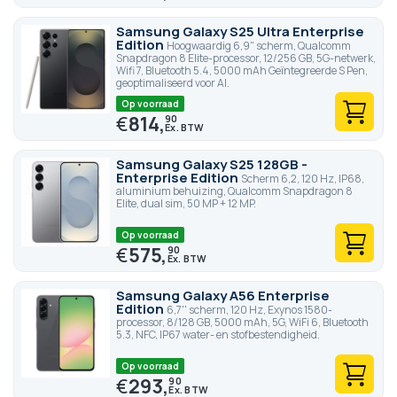
Samsung Galaxy S25 Ultra Enterprise
Edition
Hoogwaardig 6,9" scherm, Qualcomm
Snapdragon 8 Elite-processor, 12/256 GB, 5G-netwerk,
Wifi 7, Bluetooth 5.4, 5000 mAh Geïntegreerde S Pen,
geoptimaliseerd voor AI.
Op voorraad
€
814,
90
Samsung Galaxy S25 128GB -
Enterprise Edition
Scherm 6,2, 120 Hz, IP68,
aluminium behuizing, Qualcomm Snapdragon 8
Elite, dual sim, 50 MP + 12 MP.
Op voorraad
€
575,
90
Samsung Galaxy A56 Enterprise
Edition
6,7'' scherm, 120 Hz, Exynos 1580-
processor, 8/128 GB, 5000 mAh, 5G, WiFi 6, Bluetooth
5.3, NFC, IP67 water- en stofbestendigheid.
Op voorraad
€
293,
90