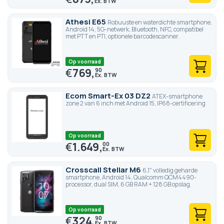
Athesi E65
Robuuste en waterdichte smartphone,
Android 14, 5G-netwerk, Bluetooth, NFC, compatibel
met PTT en PTI, optionele barcodescanner.
Op voorraad
€
769,
90
Ecom Smart-Ex 03 DZ2
ATEX-smartphone
zone 2 van 6 inch met Android 15, IP68-certificering
Op voorraad
€
1.649,
00
Crosscall Stellar M6
6,1" volledig geharde
smartphone, Android 14, Qualcomm QCM4490-
processor, dual SIM, 6 GB RAM + 128 GB opslag.
Op voorraad
€
324,
90