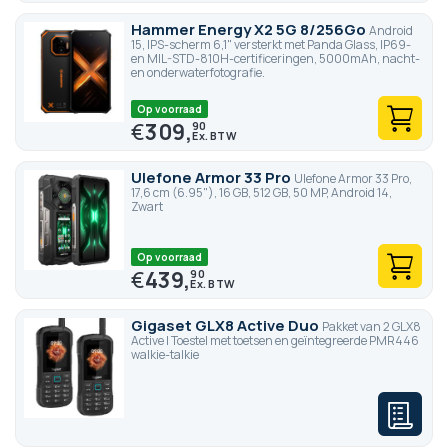
Hammer Energy X2 5G 8/256Go
Android
15, IPS-scherm 6,1" versterkt met Panda Glass, IP69-
en MIL-STD-810H-certificeringen, 5000mAh, nacht-
en onderwaterfotografie.
Op voorraad
€
309,
90
Ulefone Armor 33 Pro
Ulefone Armor 33 Pro,
17,6 cm (6.95"), 16 GB, 512 GB, 50 MP, Android 14,
Zwart
Op voorraad
€
439,
90
Gigaset GLX8 Active Duo
Pakket van 2 GLX8
Active | Toestel met toetsen en geïntegreerde PMR446
walkie-talkie