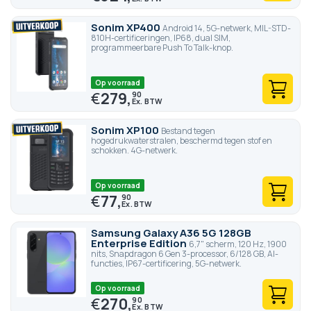
Sonim XP400
Android 14, 5G-netwerk, MIL-STD-
810H-certificeringen, IP68, dual SIM,
programmeerbare Push To Talk-knop.
Op voorraad
€
279,
90
Sonim XP100
Bestand tegen
hogedrukwaterstralen, beschermd tegen stof en
schokken. 4G-netwerk.
Op voorraad
€
77,
90
Samsung Galaxy A36 5G 128GB
Enterprise Edition
6,7" scherm, 120 Hz, 1900
nits, Snapdragon 6 Gen 3-processor, 6/128 GB, AI-
functies, IP67-certificering, 5G-netwerk.
Op voorraad
€
270,
90