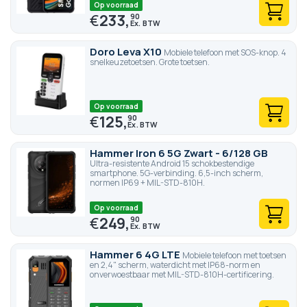
Op voorraad
€
233,
90
Doro Leva X10
Mobiele telefoon met SOS-knop. 4
snelkeuzetoetsen. Grote toetsen.
Op voorraad
€
125,
90
Hammer Iron 6 5G Zwart - 6/128 GB
Ultra-resistente Android 15 schokbestendige
smartphone. 5G-verbinding. 6,5-inch scherm,
normen IP69 + MIL-STD-810H.
Op voorraad
€
249,
90
Hammer 6 4G LTE
Mobiele telefoon met toetsen
en 2,4" scherm, waterdicht met IP68-norm en
onverwoestbaar met MIL-STD-810H-certificering.