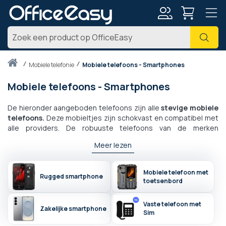
Account
Zoe
Thuis
mobiele telefonie
Mobiele telefoons - Smartphones
Mobiele telefoons - Smartphones
De hieronder aangeboden telefoons zijn alle
stevige mobiele
telefoons.
Deze mobieltjes zijn schokvast en compatibel met
alle providers. De robuuste telefoons van de merken
Caterpillar
,
Crosscall
,
Ruggear
,
Doogee
zijn zo goed al
Meer lezen
onbreekbaar en voldoen aan de militaire weerstandsnormen.
Robuuste mobiele telefoons hebben verschillende IP-
weerstandsindexen en zijn bestand tegen schokken en
Mobiele telefoon met
Rugged smartphone
spatten. Er bestaan ook robuuste telefoons met totale
toetsenbord
waterdichtheid. Deze waterdichte robuuste telefoons kunnen
in elke omgeving gebruikt worden, denk bijvoorbeeld aan
Vaste telefoon met
outdoor- of wateractiviteiten.
Zakelijke smartphone
Sim