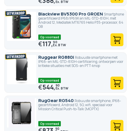
€
388,
Blackview BV5300 Pro GROEN
Smartphone
gecertificeerd IP68/IP69K en MIL-STD-810H, met
Android 12, Mediatek MT6765 Helio P35-processor, 64
GB
Op voorraad
€
117,
90
Ruggear RG880i
Robuuste smartphone met
IP68- en MIL-STD-810H-certificering, ontworpen voor
kritieke situaties met SOS- en PTT-knop
Op voorraad
€
544,
90
RugGear RG540
Robuuste smartphone, IP68-
gecertificeerd, Android 12, 5G, wifi, speciaal voor
Mission Critical Push-to-Talk (MCPTX)
Op voorraad
€
873,
90