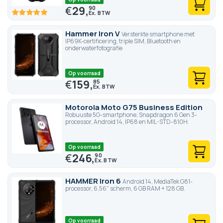
€
29,
90
100
100
% of
Hammer Iron V
Versterkte smartphone met
IP69K-certificering, triple SIM, Bluetooth en
onderwaterfotografie
Op voorraad
€
159,
85
Motorola Moto G75 Business Edition
Robuuste 5G-smartphone, Snapdragon 6 Gen 3-
processor, Android 14, IP68 en MIL-STD-810H.
Op voorraad
€
246,
90
HAMMER Iron 6
Android 14, MediaTek G81-
processor, 6,56" scherm, 6 GB RAM + 128 GB.
Op voorraad