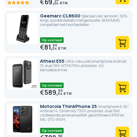
€
69,
100
100
% of
Geemarc CL8600
Speciaal voor senioren, SOS-
knop, assistentietoets met geolocatie, SMS/MMS,
compatibel met hoortoestellen
Op voorraad
€
81,
90
Athesi E55
Ultra-robuuste smartphone Android
13, dual SIM, MTK6765x-processor, 4G,
barcodescanner.
Op voorraad
€
589,
90
Motorola ThinkPhone 25
Smartphone 6,36"
Android 14, Dimensity 7300-processor, dual SIM,
uitstekende camerakwaliteit, gecertificeerd IP68 en
MIL-STD-810H.
Op voorraad
90