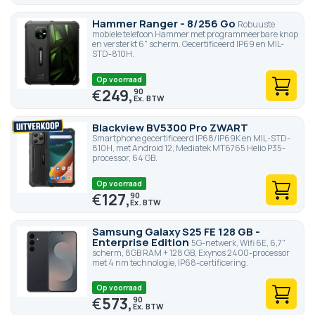
Hammer Ranger - 8/256 Go
Robuuste
mobiele telefoon Hammer met programmeerbare knop
en versterkt 6" scherm. Gecertificeerd IP69 en MIL-
STD-810H.
Op voorraad
€
249,
90
Blackview BV5300 Pro ZWART
Smartphone gecertificeerd IP68/IP69K en MIL-STD-
810H, met Android 12, Mediatek MT6765 Helio P35-
processor, 64 GB.
Op voorraad
€
127,
90
Samsung Galaxy S25 FE 128 GB -
Enterprise Edition
5G-netwerk, Wifi 6E, 6,7"
scherm, 8GB RAM + 128 GB, Exynos 2400-processor
met 4 nm technologie, IP68-certificering.
Op voorraad
€
573,
90