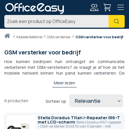
Account
Zoe
Thuis
mobiele telefonie
GSM versterker
GSM versterker voor bedrijf
GSM versterker voor bedrijf
Hoe kunnen bedrijven hun ontvangst en communicatie
verbeteren met GSM-versterkers? Je vraagt je af hoe ze het
mobiele netwerk binnen hun pand kunnen verbeteren. De
oplossing van dit probleem? GSM-versterkers. Deze tools
Meer lezen
kunnen eenvoudig worden geïnstalleerd en zijn compatibel
met alle nationale mobiele operators.
6
producten
Sorteer op
Stella Doradus Titan i-Repeater iR6-T
met LCD-scherm
Stella Doradus IR6T-repeater
– GSM-versterker 2G tot 5G voor 6 banden - met