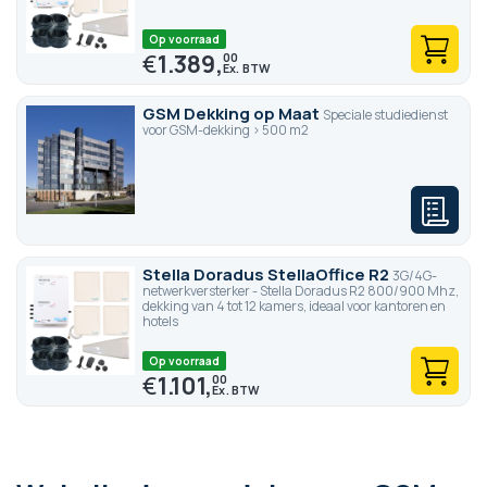
Op voorraad
€
1.389,
00
GSM Dekking op Maat
Speciale studiedienst
voor GSM-dekking > 500 m2
Stella Doradus StellaOffice R2
3G/4G-
netwerkversterker - Stella Doradus R2 800/900 Mhz,
dekking van 4 tot 12 kamers, ideaal voor kantoren en
hotels
Op voorraad
€
1.101,
00