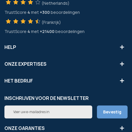
(Netherlands)
TrustScore
4
met
+300
beoordelingen
(Frankrijk)
TrustScore
4
met
+21400
beoordelingen
HELP
ONZE EXPERTISES
HET BEDRIJF
INSCHRIJVEN VOOR DE NEWSLETTER
Abonneer
Bevestig
u
op
onze
ONZE GARANTIES
nieuwsbrief