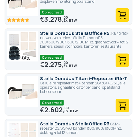
display en monitoring op afstand
Op voorraad
€
3.278,
00
100
100
% of
Stella Doradus StellaOffice R5
3G/4G/5G-
netwerkversterker - Stella Doradus R5
700/800/900/1800/2100 MHz, geschikt voor 4 tot 12
kamers, ideaal voor hotels, kantoren, restaurants
Op voorraad
€
2.275,
00
Stella Doradus Titan i-Repeater iR4-T
Cellulaire repeater met 4 banden 2G/3G/4G/5G, alle
operators, signaalindicator per band, op afstand
beheersbaar
Op voorraad
€
2.602,
00
Stella Doradus StellaOffice R3
GSM-
repeater 2G/3G/4G, banden 800/900/1800Mhz,
dekking 4 tot 12 kamers