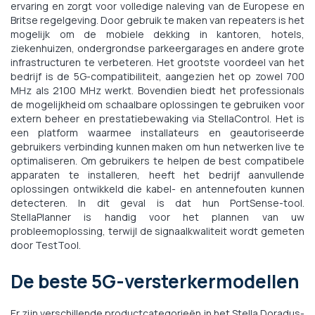
ervaring en zorgt voor volledige naleving van de Europese en
Britse regelgeving. Door gebruik te maken van repeaters is het
mogelijk om de mobiele dekking in kantoren, hotels,
ziekenhuizen, ondergrondse parkeergarages en andere grote
infrastructuren te verbeteren. Het grootste voordeel van het
bedrijf is de 5G-compatibiliteit, aangezien het op zowel 700
MHz als 2100 MHz werkt. Bovendien biedt het professionals
de mogelijkheid om schaalbare oplossingen te gebruiken voor
extern beheer en prestatiebewaking via StellaControl. Het is
een platform waarmee installateurs en geautoriseerde
gebruikers verbinding kunnen maken om hun netwerken live te
optimaliseren. Om gebruikers te helpen de best compatibele
apparaten te installeren, heeft het bedrijf aanvullende
oplossingen ontwikkeld die kabel- en antennefouten kunnen
detecteren. In dit geval is dat hun PortSense-tool.
StellaPlanner is handig voor het plannen van uw
probleemoplossing, terwijl de signaalkwaliteit wordt gemeten
door TestTool.
De beste 5G-versterkermodellen
Er zijn verschillende productcategorieën in het Stella Doradus-