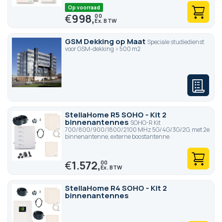
Op voorraad
€
998,
00
GSM Dekking op Maat
Speciale studiedienst
voor GSM-dekking > 500 m2
StellaHome R5 SOHO - Kit 2
binnenantennes
SOHO-R Kit
700/800/900/1800/2100 MHz 5G/4G/3G/2G, met 2e
binnenantenne, externe boostantenne
€
1.572,
00
StellaHome R4 SOHO - Kit 2
binnenantennes