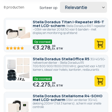
8
producten
Sorteer op
Stella Doradus Titan i-Repeater iR6-T
met LCD-scherm
Stella Doradus IR6T-repeater
– GSM-versterker 2G tot 5G voor 6 banden - met
display en monitoring op afstand
Op voorraad
€
3.278,
00
100
100
% of
Stella Doradus StellaOffice R5
3G/4G/5G-
netwerkversterker - Stella Doradus R5
700/800/900/1800/2100 MHz, geschikt voor 4 tot 12
kamers, ideaal voor hotels, kantoren, restaurants
Op voorraad
€
2.275,
00
Stella Doradus StellaHome R4-SOHO
met LCD-scherm
GSM-versterker 3G/4G,
dekking 200m² (1 tot 3 kamers), scherm voor snelle
controle