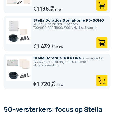
€
1.138,
00
Stella Doradus StellaHome R5-SOHO
4G- en 5G-versterker - 5 banden
700/800/900/1800/2100 MHz, 1 tot 3 kamers
€
1.432,
00
Stella Doradus SOHO iR4
GSM-versterker
2G/3G/4G/5G, dekking (1 tot 5 kamers),
afstandsbewaking.
€
1.720,
00
5G-versterkers: focus op Stella