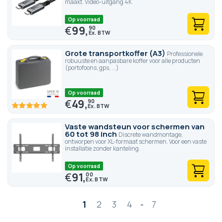
maakt. Video-uitgang 4K
Op voorraad
€
99,
90
Grote transportkoffer (A3)
Professionele
robuuste en aanpasbare koffer voor alle producten
(portofoons, gps, ...)
Op voorraad
€
49,
90
100
100
% of
Vaste wandsteun voor schermen van
60 tot 98 inch
Discrete wandmontage,
ontworpen voor XL-formaat schermen. Voor een vaste
installatie zonder kanteling.
Op voorraad
€
91,
00
Pagina
1
2
3
4
-
7