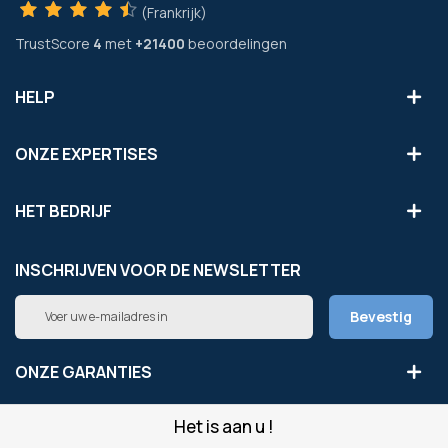
(Frankrijk)
TrustScore
4
met
+21400
beoordelingen
HELP
ONZE EXPERTISES
HET BEDRIJF
INSCHRIJVEN VOOR DE NEWSLETTER
Abonneer
Bevestig
u
op
onze
ONZE GARANTIES
nieuwsbrief
Het is aan u !
LEGAAL