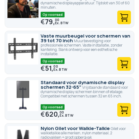
dynamische displayapparatuur. Tijdslot van 30 of 60
minuten.
Op voorraad
€
79,
00
Vaste muurbeugel voor schermen van
39 tot 70 inch
Muurbevestiging voor
professionele schermen. Vaste installatie, zonder
kanteling. Slank ontwerp voor een esthetische
installatie.
Op voorraad
€
51,
00
Standaard voor dynamische display
schermen 32-65"
Vrijstaande standaard voor
dynamische display schermen binnen of etalage.
Compatibel met schermen tussen 32 en 65 inch.
Op voorraad
€
620,
00
Nylon Gilet voor Walkie-Talkie
Gilet voor
walkietalkie alle merken, nylon materiaal, 2
radiovakken + groot opbergvak