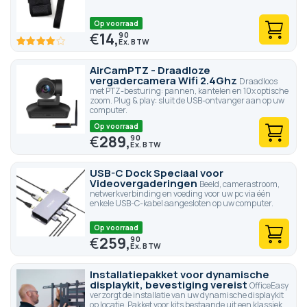
Op voorraad
€
14,
90
80
100
% of
AirCamPTZ - Draadloze
vergadercamera Wifi 2.4Ghz
Draadloos
met PTZ-besturing: pannen, kantelen en 10x optische
zoom. Plug & play: sluit de USB-ontvanger aan op uw
computer.
Op voorraad
€
289,
90
USB-C Dock Speciaal voor
Videovergaderingen
Beeld, camerastroom,
netwerkverbinding en voeding voor uw pc via één
enkele USB-C-kabel aangesloten op uw computer.
Op voorraad
€
259,
90
Installatiepakket voor dynamische
displaykit, bevestiging vereist
OfficeEasy
verzorgt de installatie van uw dynamische displaykit
op locatie. Pakket voor kits bestaande uit een klassiek