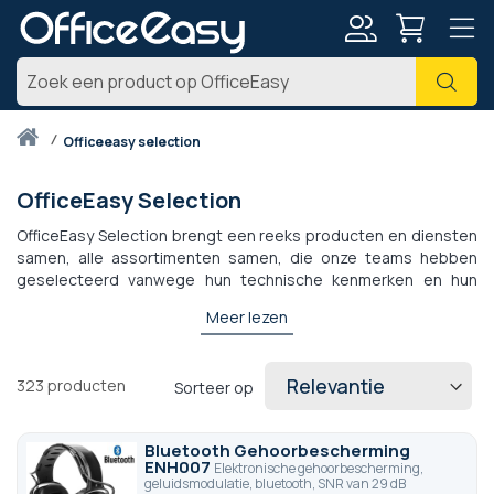
Account
Zoe
Thuis
officeeasy selection
OfficeEasy Selection
OfficeEasy Selection brengt een reeks producten en diensten
samen, alle assortimenten samen, die onze teams hebben
geselecteerd vanwege hun technische kenmerken en hun
uitstekende prijs-kwaliteitverhouding. Met meer dan 300
Meer lezen
artikelen, variërend van headset tot headsets, schermen en
accessoires, kan het OfficeEasy Selection-assortiment zelfs
voldoen aan veel van de hightechbehoeften van professionals.
323
producten
Sorteer op
Bluetooth Gehoorbescherming
ENH007
Elektronische gehoorbescherming,
geluidsmodulatie, bluetooth, SNR van 29 dB