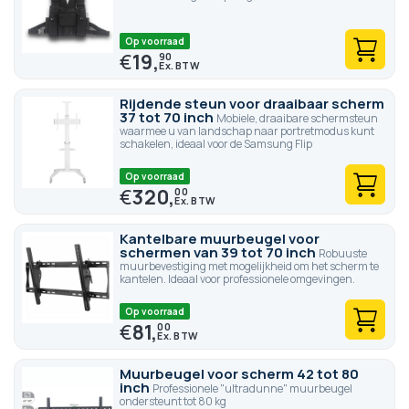
Op voorraad
€
19,
90
Rijdende steun voor draaibaar scherm
37 tot 70 inch
Mobiele, draaibare schermsteun
waarmee u van landschap naar portretmodus kunt
schakelen, ideaal voor de Samsung Flip
Op voorraad
€
320,
00
Kantelbare muurbeugel voor
schermen van 39 tot 70 inch
Robuuste
muurbevestiging met mogelijkheid om het scherm te
kantelen. Ideaal voor professionele omgevingen.
Op voorraad
€
81,
00
Muurbeugel voor scherm 42 tot 80
inch
Professionele "ultradunne" muurbeugel
ondersteunt tot 80 kg