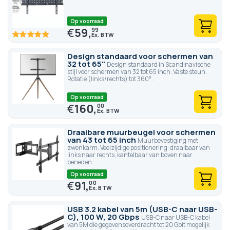
Op voorraad
€
59,
99
100
100
% of
Design standaard voor schermen van
32 tot 65"
Design standaard in Scandinavische
stijl voor schermen van 32 tot 65 inch. Vaste steun.
Rotatie (links/rechts) tot 360°.
Op voorraad
€
160,
00
Draaibare muurbeugel voor schermen
van 43 tot 65 inch
Muurbevestiging met
zwenkarm. Veelzijdige positionering: draaibaar van
links naar rechts, kantelbaar van boven naar
beneden.
Op voorraad
€
91,
00
USB 3.2 kabel van 5m (USB-C naar USB-
C), 100 W, 20 Gbps
USB-C naar USB-C kabel
van 5M die gegevensoverdracht tot 20 Gbit mogelijk