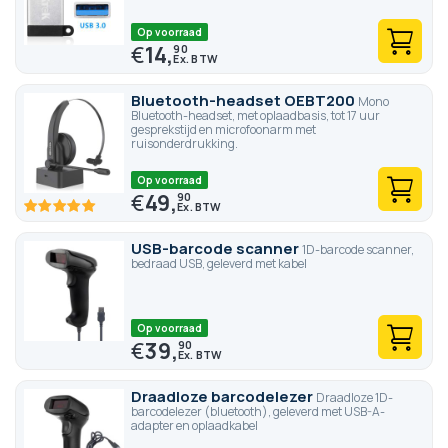
Op voorraad
€
14,
90
Bluetooth-headset OEBT200
Mono
Bluetooth-headset, met oplaadbasis, tot 17 uur
gesprekstijd en microfoonarm met
ruisonderdrukking.
Op voorraad
€
49,
90
100
100
% of
USB-barcode scanner
1D-barcode scanner,
bedraad USB, geleverd met kabel
Op voorraad
€
39,
90
Draadloze barcodelezer
Draadloze 1D-
barcodelezer (bluetooth), geleverd met USB-A-
adapter en oplaadkabel