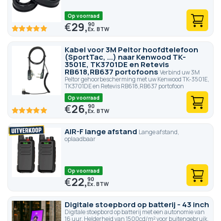
Op voorraad
€
29,
90
100
100
% of
Kabel voor 3M Peltor hoofdtelefoon
(SportTac, ...) naar Kenwood TK-
3501E, TK3701DE en Retevis
RB618,RB637 portofoons
Verbind uw 3M
Peltor gehoorbescherming met uw Kenwood TK-3501E,
TK3701DE en Retevis RB618,RB637 portofoon
Op voorraad
€
26,
90
100
100
% of
AIR-F lange afstand
Lange afstand,
oplaadbaar
Op voorraad
€
22,
90
Digitale stoepbord op batterij - 43 inch
Digitale stoepbord op batterij met een autonomie van
16 uur. Helderheid van 1500cd/m² voor buitengebruik.