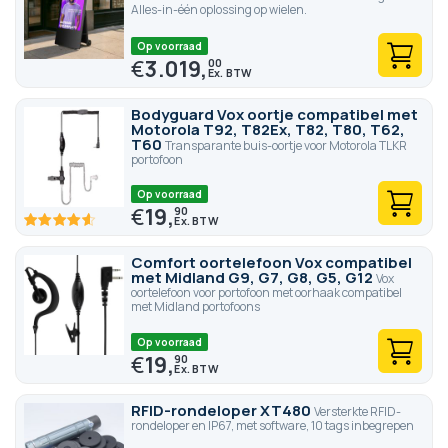
Alles-in-één oplossing op wielen.
Op voorraad
€
3.019,
00
Bodyguard Vox oortje compatibel met
Motorola T92, T82Ex, T82, T80, T62,
T60
Transparante buis-oortje voor Motorola TLKR
portofoon
Op voorraad
€
19,
90
91.4
100
% of
Comfort oortelefoon Vox compatibel
met Midland G9, G7, G8, G5, G12
Vox
oortelefoon voor portofoon met oorhaak compatibel
met Midland portofoons
Op voorraad
€
19,
90
RFID-rondeloper XT480
Versterkte RFID-
rondeloper en IP67, met software, 10 tags inbegrepen