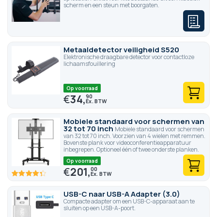
scherm en een steun met boorgaten.
Metaaldetector veiligheid S520
Elektronische draagbare detector voor contactloze
lichaamsfouillering
Op voorraad
€
34,
90
Mobiele standaard voor schermen van
32 tot 70 inch
Mobiele standaard voor schermen
van 32 tot 70 inch. Voorzien van 4 wielen met remmen.
Bovenste plank voor videoconferentieapparatuur
inbegrepen. Optioneel één of twee onderste planken.
Op voorraad
€
201,
00
86.6
100
% of
USB-C naar USB-A Adapter (3.0)
Compacte adapter om een USB-C-apparaat aan te
sluiten op een USB-A-poort.