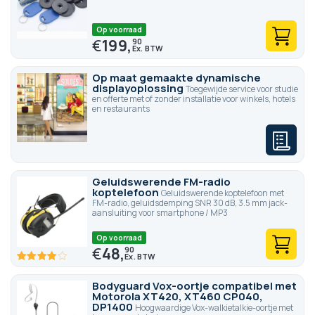
Op voorraad
€
199,
90
Op maat gemaakte dynamische
displayoplossing
Toegewijde service voor studie
en offerte met of zonder installatie voor winkels, hotels
en restaurants
Geluidswerende FM-radio
koptelefoon
Geluidswerende koptelefoon met
FM-radio, geluidsdemping SNR 30 dB, 3.5 mm jack-
aansluiting voor smartphone / MP3
Op voorraad
€
48,
90
80
100
% of
Bodyguard Vox-oortje compatibel met
Motorola XT420, XT460 CP040,
DP1400
Hoogwaardige Vox-walkietalkie-oortje met