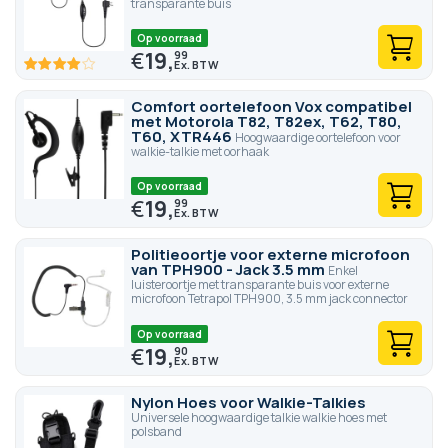
transparante buis
Op voorraad
€
19,
99
80
100
% of
Comfort oortelefoon Vox compatibel
met Motorola T82, T82ex, T62, T80,
T60, XTR446
Hoogwaardige oortelefoon voor
walkie-talkie met oorhaak
Op voorraad
€
19,
99
Politieoortje voor externe microfoon
van TPH900 - Jack 3.5 mm
Enkel
luisteroortje met transparante buis voor externe
microfoon Tetrapol TPH900, 3.5 mm jack connector
Op voorraad
€
19,
90
Nylon Hoes voor Walkie-Talkies
Universele hoogwaardige talkie walkie hoes met
polsband