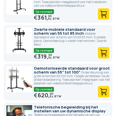
inch. Twee planken meegeleverd voor het installeren
van uw videoconferentieapparatuur.
Op voorraad
€
361,
00
Zwarte mobiele standaard voor
scherm van 55 tot 85 inch
Mobiele
standaard voor scherm van 55 tot 85 inch. Dubbele
plank. Gemonteerd op 4 wielen met remmen. Zwarte
kleur.
Op voorraad
€
319,
00
Gemotoriseerde standaard voor groot
scherm van 55" tot 100”
Ondersteuning voor
grote schermen tot 100 inch. Hoogte verstelbaar via de
afstandsbediening. Twee planken inbegrepen voor het
plaatsen van videoconferentieapparatuur.
Op voorraad
€
620,
00
Telefonische begeleiding bij het
instellen van uw dynamische display
Telefonische begeleiding bij het gebruik van uw