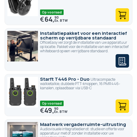
Op voorraad
€
64,
90
Installatiepakket voor een interactief
scherm op verrijdbare standaard
OfficeEasy verzorgt de installatie van uw apparatuur
op locatie. Pakket voor de installatie van een interactief
whiteboard op een verrijdbare standaard.
Starft T446 Pro - Duo
Ultracompacte
walkietalkie, dubbele PTT-knoppen, 16 PMR446-
kanalen, oplaadbaar via USB-C
Op voorraad
€
49,
90
Maatwerk vergaderruimte-uitrusting
Audiovisuele integratiedienst: studie en offerte voor
apparatuur met of zonder installatie voor uw