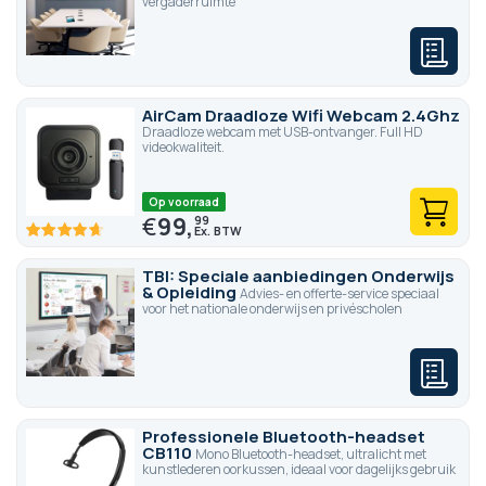
vergaderruimte
AirCam Draadloze Wifi Webcam 2.4Ghz
Draadloze webcam met USB-ontvanger. Full HD
videokwaliteit.
Op voorraad
€
99,
99
93.4
100
% of
TBI: Speciale aanbiedingen Onderwijs
& Opleiding
Advies- en offerte-service speciaal
voor het nationale onderwijs en privéscholen
Professionele Bluetooth-headset
CB110
Mono Bluetooth-headset, ultralicht met
kunstlederen oorkussen, ideaal voor dagelijks gebruik