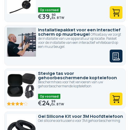
Op voorraad
€
39,
90
Installatiepakket voor een interactief
scherm op muurbeugel
OfficeEasy verzorgt
de installatie van uw apparatuur op locatie. Pakket
voor de installatie van een interactief whiteboard op
een muurbeugel.
Stevige tas voor
gehoorbeschermende koptelefoon
Beschermhoes voor het vervoeren van uw
gehoorbeschermende koptelefoon
Op voorraad
€
24,
99
83.4
100
% of
Gel Silicone Kit voor 3M Hoofdtelefoon
Gel silicone oorkussens voor 3M gehoorbescherming