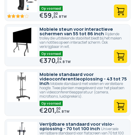
Op voorraad
€
59,
00
80
100
% of
Mobiele steun voor interactieve
schermen van 55 tot 86 inch
Rijdende
trolley die uitstekende stabiliteit biedt bij het maken
van notities op een interactief scherm. Ook
verkrijgbaar in wit.
Op voorraad
€
370,
00
Mobiele standaard voor
videoconferentieoplossing - 43 tot 75
inch
Mobiele standaard met wielen en verstelbare
hoogte. Twee planken meegeleverd voor het plaatsen
van videoconferentieapparatuur (camera,
microfoons, luidsprekers).
Op voorraad
€
201,
00
Verrijdbare standaard voor visio-
oplossing - 70 tot 100 inch
Universele
verrijdbare standaard voor flatscreen van 70 tot 100