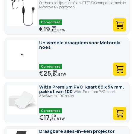
Oorhaak oortje, microfoon, PTT VOX compatibel met de
Motorola R2 portofoon
Op voorraad
€
19,
90
Universele draagriem voor Motorola
hoes
Op voorraad
€
25,
90
Witte Premium PVC-kaart 86 x 54 mm,
pakket van 100
Witte Premium PVC-kaart
86x54mm, 100 stuks
Op voorraad
€
17,
90
Draagbare alles-in-één projector