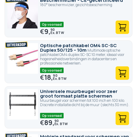
Beschermvizier - CE-gecertificeerd
180° beschermvizier, gezichtsbescherming
Op voorraad
€
9,
90
Optische patchkabel OM4 SC-SC
Duplex 50/125 – 10m
Multimode optische
patchkabel OM4 duplex SC-SC 10 meter, ideaal voor
hogesnelheidsverbindingen in datacenters en
professionele netwerken.
Op voorraad
€
18,
90
Universele muurbeugel voor zeer
groot formaat platte schermen
Muurbeugel voor schermen tot 100 inch en 100 kilo.
Discrete installatie dicht bij de muur (slechts 30 mm).
Op voorraad
€
89,
90
Mobiele standaard voor schermen van