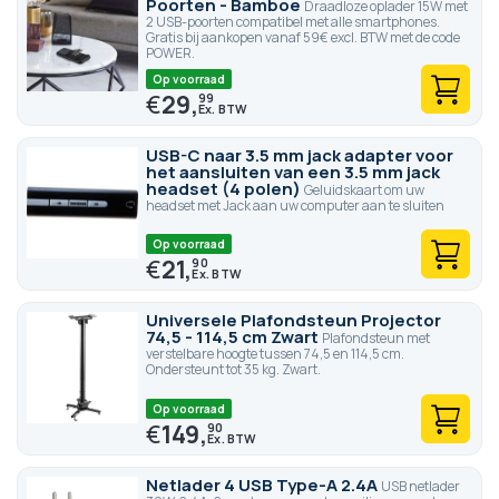
Poorten - Bamboe
Draadloze oplader 15W met
2 USB-poorten compatibel met alle smartphones.
Gratis bij aankopen vanaf 59€ excl. BTW met de code
POWER.
Op voorraad
€
29,
99
USB-C naar 3.5 mm jack adapter voor
het aansluiten van een 3.5 mm jack
headset (4 polen)
Geluidskaart om uw
headset met Jack aan uw computer aan te sluiten
Op voorraad
€
21,
90
Universele Plafondsteun Projector
74,5 - 114,5 cm Zwart
Plafondsteun met
verstelbare hoogte tussen 74,5 en 114,5 cm.
Ondersteunt tot 35 kg. Zwart.
Op voorraad
€
149,
90
Netlader 4 USB Type-A 2.4A
USB netlader