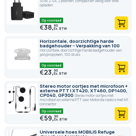
30W, 2.4A, 2 poorten, compact en veilig voor snel
opladen.
Op voorraad
€
38,
90
Horizontale, doorzichtige harde
badgehouder – Verpakking van 100
Horizontale, doorzichtige harde badgehouder van
polypropyleen, 100 stuks
Op voorraad
€
23,
90
Stereo motor oortjes met microfoon +
externe PTT | XT420, XT460, DP1400,
CP040, GP300
Stereo motor oortjes met
microfoon en externe PTT voor Motorola radio's met M1
connector
Op voorraad
€
59,
90
Universele hoes MOBILIS Refuge