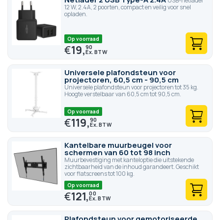
USB-netlader
12 W, 2.4A, 2 poorten, compact en veilig voor snel
opladen.
Op voorraad
€
19,
90
Universele plafondsteun voor
projectoren, 60,5 cm - 90,5 cm
Universele plafondsteun voor projectoren tot 35 kg.
Hoogte verstelbaar van 60,5 cm tot 90,5 cm.
Op voorraad
€
119,
90
Kantelbare muurbeugel voor
schermen van 60 tot 98 inch
Muurbevestiging met kanteloptie die uitstekende
zichtbaarheid van de inhoud garandeert. Geschikt
voor flatscreens tot 100 kg.
Op voorraad
€
121,
00
Plafondsteun voor gemotoriseerde