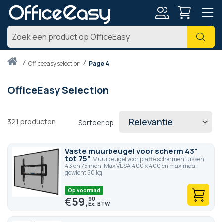
Account
Zoe
Thuis
officeeasy selection
Page 4
OfficeEasy Selection
321
producten
Sorteer op
Vaste muurbeugel voor scherm 43"
tot 75"
Muurbeugel voor platte schermen tussen
43 en 75 inch. Max VESA 400 x 400 en maximaal
gewicht 50 kg.
Op voorraad
€
59,
90