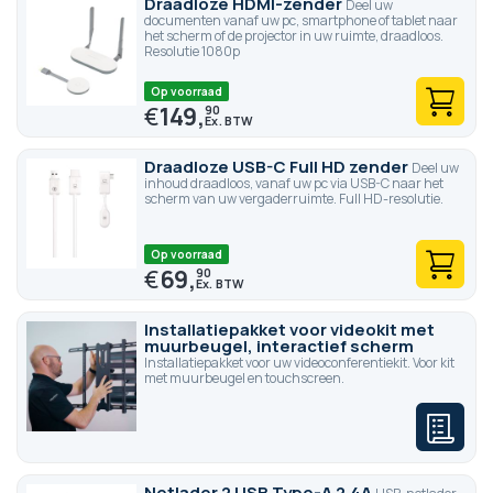
Draadloze HDMI-zender
Deel uw
documenten vanaf uw pc, smartphone of tablet naar
het scherm of de projector in uw ruimte, draadloos.
Resolutie 1080p
Op voorraad
€
149,
90
Draadloze USB-C Full HD zender
Deel uw
inhoud draadloos, vanaf uw pc via USB-C naar het
scherm van uw vergaderruimte. Full HD-resolutie.
Op voorraad
€
69,
90
Installatiepakket voor videokit met
muurbeugel, interactief scherm
Installatiepakket voor uw videoconferentiekit. Voor kit
met muurbeugel en touchscreen.
Netlader 2 USB Type-A 2.4A