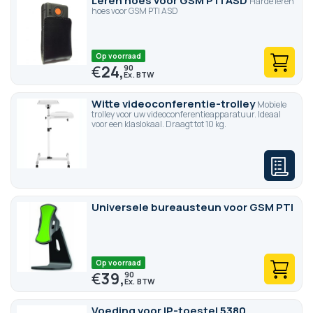
Leren hoes voor GSM PTI ASD
Harde leren
hoes voor GSM PTI ASD
Op voorraad
€
24,
90
Witte videoconferentie-trolley
Mobiele
trolley voor uw videoconferentieapparatuur. Ideaal
voor een klaslokaal. Draagt tot 10 kg.
Universele bureausteun voor GSM PTI
Op voorraad
€
39,
90
Voeding voor IP-toestel 5380