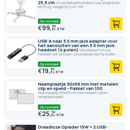
25,5 cm
Universele plafondsteun voor projectoren
tot 35 kg. Hoogte 25,5 cm. Wit.
Op voorraad
€
99,
90
USB-A naar 3.5 mm jack adapter voor
het aansluiten van een 3.5 mm jack
headset (4 polen)
Geluidskaart om uw
headset met Jack aan uw computer aan te sluiten
Op voorraad
€
19,
90
Naamplaatje 90x58 mm met metalen
clip en speld – Pakket van 100
Naamplaatje 90x58 mm met metalen clip en
veiligheidsspeld
Op voorraad
€
25,
90
Draadloze Oplader 15W + 2 USB-