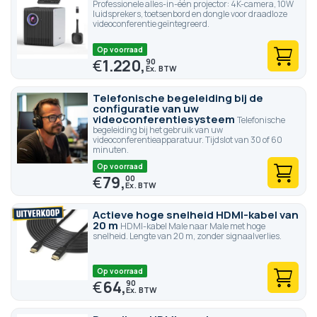
Professionele alles-in-één projector: 4K-camera, 10W
luidsprekers, toetsenbord en dongle voor draadloze
videoconferentie geïntegreerd.
Op voorraad
€
1.220,
90
Telefonische begeleiding bij de
configuratie van uw
videoconferentiesysteem
Telefonische
begeleiding bij het gebruik van uw
videoconferentieapparatuur. Tijdslot van 30 of 60
minuten.
Op voorraad
€
79,
00
Actieve hoge snelheid HDMI-kabel van
20 m
HDMI-kabel Male naar Male met hoge
snelheid. Lengte van 20 m, zonder signaalverlies.
Op voorraad
€
64,
90