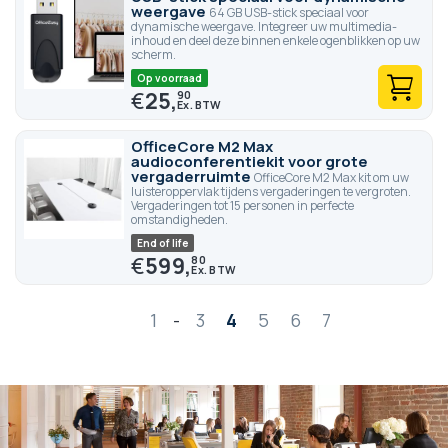
weergave
64 GB USB-stick speciaal voor
dynamische weergave. Integreer uw multimedia-
inhoud en deel deze binnen enkele ogenblikken op uw
scherm.
Op voorraad
€
25,
90
OfficeCore M2 Max
audioconferentiekit voor grote
vergaderruimte
OfficeCore M2 Max kit om uw
luisteroppervlak tijdens vergaderingen te vergroten.
Vergaderingen tot 15 personen in perfecte
omstandigheden.
End of life
€
599,
80
Pagina
1
-
3
4
5
6
7