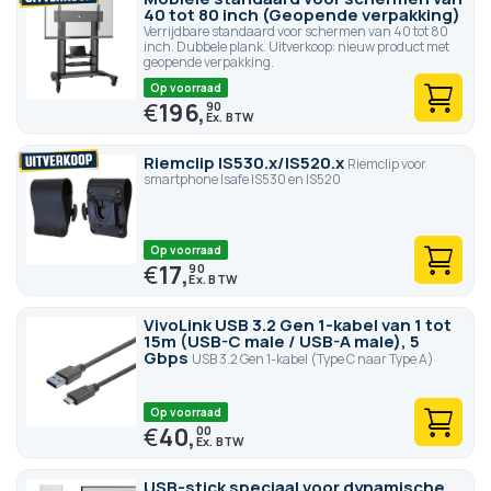
40 tot 80 inch (Geopende verpakking)
Verrijdbare standaard voor schermen van 40 tot 80
inch. Dubbele plank. Uitverkoop: nieuw product met
geopende verpakking.
Op voorraad
€
196,
90
Riemclip IS530.x/IS520.x
Riemclip voor
smartphone Isafe IS530 en IS520
Op voorraad
€
17,
90
VivoLink USB 3.2 Gen 1-kabel van 1 tot
15m (USB-C male / USB-A male), 5
Gbps
USB 3.2 Gen 1-kabel (Type C naar Type A)
Op voorraad
€
40,
00
USB-stick speciaal voor dynamische