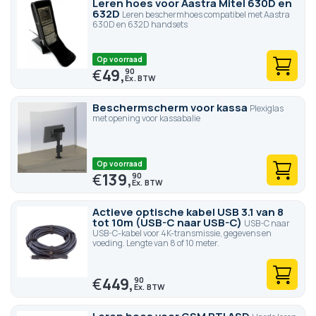
Leren hoes voor Aastra Mitel 630D en
632D
Leren beschermhoes compatibel met Aastra
630D en 632D handsets
Op voorraad
€
49,
90
Beschermscherm voor kassa
Plexiglas
met opening voor kassabalie
Op voorraad
€
139,
90
Actieve optische kabel USB 3.1 van 8
tot 10m (USB-C naar USB-C)
USB-C naar
USB-C-kabel voor 4K-transmissie, gegevens en
voeding. Lengte van 8 of 10 meter.
€
449,
90