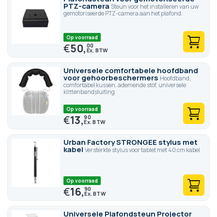
PTZ-camera
Steun voor het installeren van uw
gemotoriseerde PTZ-camera aan het plafond.
Op voorraad
€
50,
00
Universele comfortabele hoofdband
voor gehoorbeschermers
Hoofdband,
comfortabel kussen, ademende stof, universele
klittenbandsluiting
Op voorraad
€
13,
90
Urban Factory STRONGEE stylus met
kabel
Versterkte stylus voor tablet met 40 cm kabel
Op voorraad
€
16,
90
Universele Plafondsteun Projector