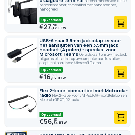
draagbare terminal
Beschermhoes voor kleine
barcodescanner, compatibel met handscanner,
handgreep
Op voorraad
€
27,
90
USB-A naar 3.5mm jack adapter voor
het aansluiten van een 3.5mm jack
headset (4 polen) - speciaal voor
Microsoft Teams
Geluidskaart om uw met Jack
uitgeruste headset op uw computer aan te sluiten,
geoptimaliseerd voor Microsoft Teams
Op voorraad
€
16,
90
Flex 2-kabel compatibel met Motorola-
radio
Flex 2-kabel voor 3M PELTOR-hoofdtelefoon en
Motorola GP, XT, R2 radio
Op voorraad
€
56,
13