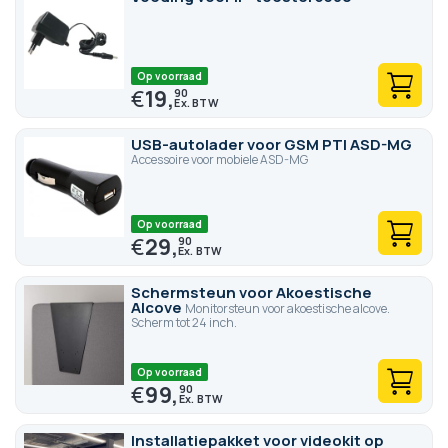
Op voorraad
€
19,
90
USB-autolader voor GSM PTI ASD-MG
Accessoire voor mobiele ASD-MG
Op voorraad
€
29,
90
Schermsteun voor Akoestische
Alcove
Monitorsteun voor akoestische alcove.
Scherm tot 24 inch.
Op voorraad
€
99,
90
Installatiepakket voor videokit op