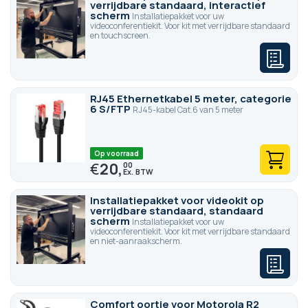
verrijdbare standaard, interactief
scherm
Installatiepakket voor uw
videoconferentiekit. Voor kit met verrijdbare standaard
en touchscreen.
RJ45 Ethernetkabel 5 meter, categorie
6 S/FTP
RJ45-kabel Cat.6 van 5 meter
Op voorraad
€
20,
00
Installatiepakket voor videokit op
verrijdbare standaard, standaard
scherm
Installatiepakket voor uw
videoconferentiekit. Voor kit met verrijdbare standaard
en niet-aanraakscherm.
Comfort oortje voor Motorola R2