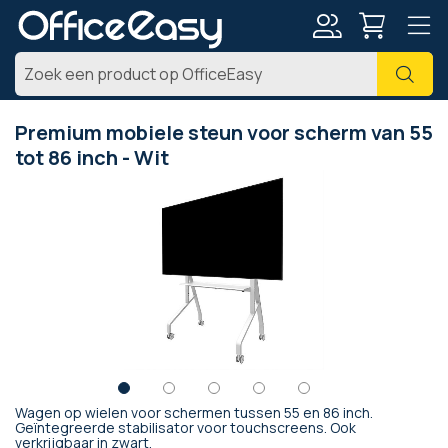
Account
Zoe
Premium mobiele steun voor scherm van 55
tot 86 inch - Wit
Ga
naar
het
einde
van
de
afbeeldingen-
gallerij
Wagen op wielen voor schermen tussen 55 en 86 inch.
Ga
Geïntegreerde stabilisator voor touchscreens. Ook
verkrijgbaar in zwart.
naar