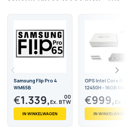
Samsung Flip Pro 4
OPS Intel Core i5-
WM65B
12450H - 16GB RAM 
512GB SSD
€
1.339,
€
999,
00
€
1.620,
€
1.208,
19
79
IN WINKELWAGEN
IN WINKELWAGEN