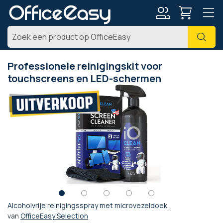
Account
Zoe
Professionele reinigingskit voor
touchscreens en LED-schermen
Ga
naar
het
einde
van
de
afbeeldingen-
gallerij
Alcoholvrije reinigingsspray met microvezeldoek.
Ga
van
OfficeEasy Selection
naar