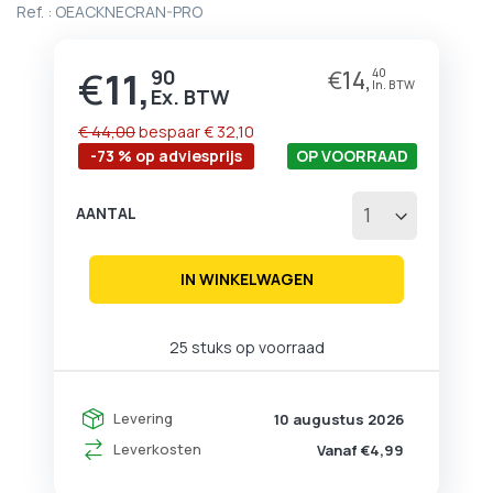
Ref. :
OEACKNECRAN-PRO
het
begin
van
€
11,
90
€
14,
40
Prijs
de
afbeeldingen-
gallerij
€ 44,00
bespaar
€ 32,10
-73 % op adviesprijs
OP VOORRAAD
AANTAL
IN WINKELWAGEN
25 stuks op voorraad
Levering
10 augustus 2026
Leverkosten
Vanaf €4,99