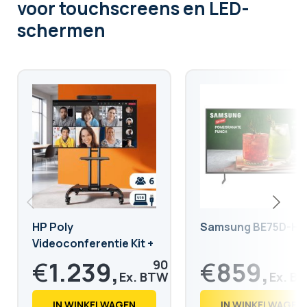
voor touchscreens en LED-
schermen
HP Poly
Samsung BE75D-H
Videoconferentie Kit +
Samsung Scherm -
€
1.239,
€
859,
90
Verrijdbare Standaard
€
1.500,
€
1.039,
28
39
IN WINKELWAGEN
IN WINKELWAGEN