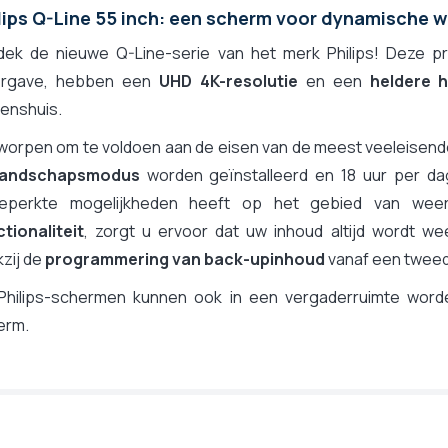
lips Q-Line 55 inch: een scherm voor dynamische 
dek de nieuwe Q-Line-serie van het merk Philips! Deze p
rgave, hebben een
UHD 4K-resolutie
en een
heldere 
enshuis.
worpen om te voldoen aan de eisen van de meest veeleisend
landschapsmodus
worden geïnstalleerd en 18 uur per da
eperkte mogelijkheden heeft op het gebied van wee
tionaliteit
, zorgt u ervoor dat uw inhoud altijd wordt w
zij de
programmering van back-upinhoud
vanaf een tweed
Philips-schermen kunnen ook in een vergaderruimte worde
erm.