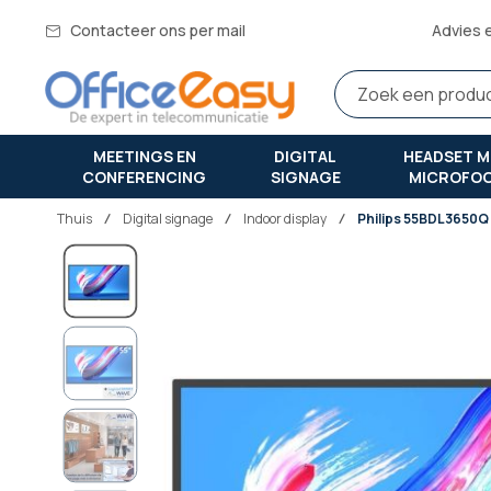
Contacteer ons per mail
Advies 
MEETINGS EN
DIGITAL
HEADSET M
CONFERENCING
SIGNAGE
MICROFO
Thuis
digital signage
Indoor display
Philips 55BDL3650Q 
Ga
naar
het
einde
van
de
afbeeldingen-
gallerij