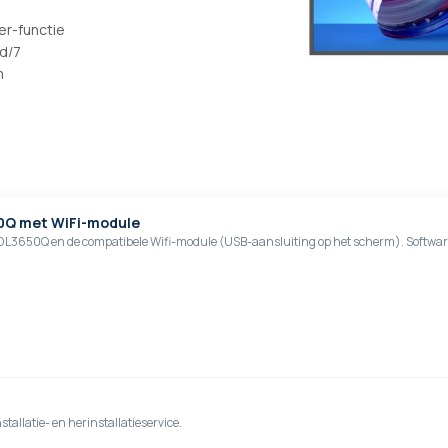
r-functie
d/7
m
0Q met WiFi-module
BDL3650Q en de compatibele Wifi-module (USB-aansluiting op het scherm). Softwar
stallatie- en herinstallatieservice.