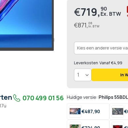
€
719,
90
Prijs
€
871,
08
Leverkosten
Vanaf €4,99
In 
rten
070 499 01 56
Huidige versie:
Philips 55BD
 17u
€
487,
90
€
€
724,
90
€