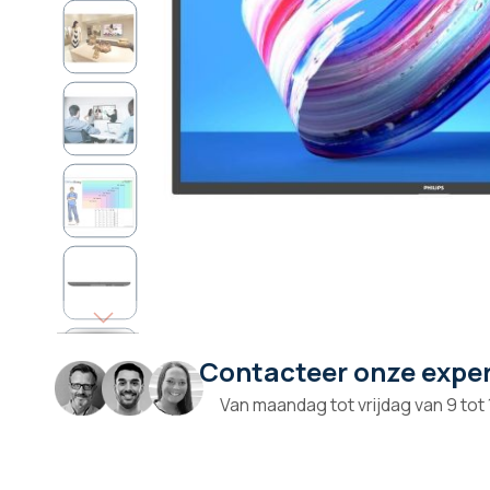
Contacteer onze expe
Ga
naar
Van maandag tot vrijdag van 9 tot
het
begin
van
de