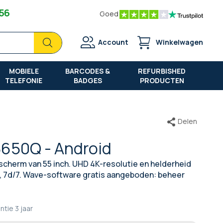
 56
Goed
Zoek
Zoek
Account
Winkelwagen
MOBIELE
BARCODES &
REFURBISHED
TELEFONIE
BADGES
PRODUCTEN
Delen
3650Q - Android
 scherm van 55 inch. UHD 4K-resolutie en helderheid
, 7d/7. Wave-software gratis aangeboden: beheer
ntie
3 jaar