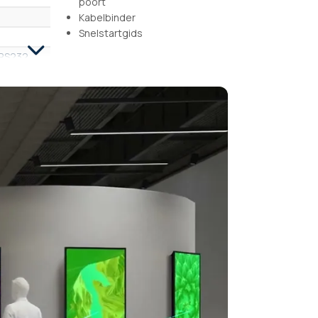
poort
Kabelbinder
Snelstartgids
 RS232,
+ Wave