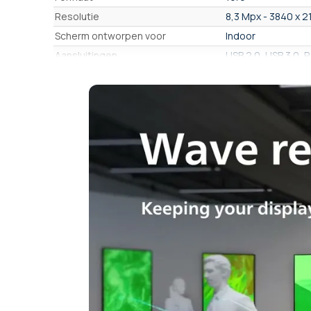
Resolutie
8,3 Mpx - 3840 x 2
Scherm ontworpen voor
Indoor
Aansluitingen
USB 2.0, USB 3.0, R
Ingang IR
Gebruiksduur
18u / dag
OS (besturingssysteem)
Android (Google)
Besturingssysteem
Android 10
Geïntegreerd dynamisch display
Ja
systeem
Compatibiliteit Digital SIgnage
Philips PPDS Smart
software
Essential (Cloud)
Werking
USB-stick, scherm
Digital Signage software
Gratis, met USB st
Compatibel verticale weergave
Ja
Met TNT-tuner
Nee
Wifi
Optioneel
Bluetooth
Nee