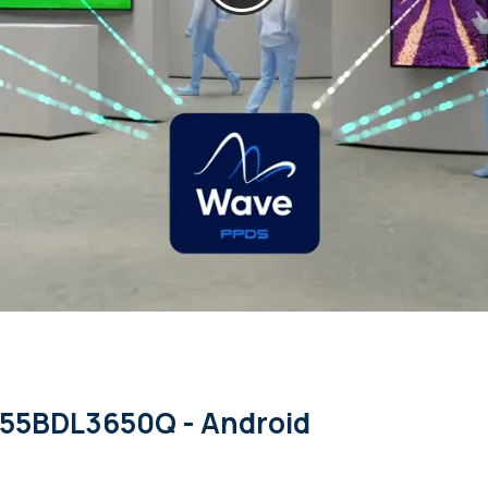
s 55BDL3650Q - Android