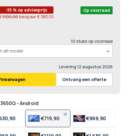
-35 % op adviesprijs
Op voorraad
€ 1.100,00
bespaar
€ 380,10
10 stuks op voorraad
Levering
12 augustus 2026
Winkelwagen
Ontvang een offerte
L3650Q - Android
630,
90
€
719,
90
€
969,
90
869,
90
€
1.119,
90
€
1.636,
90