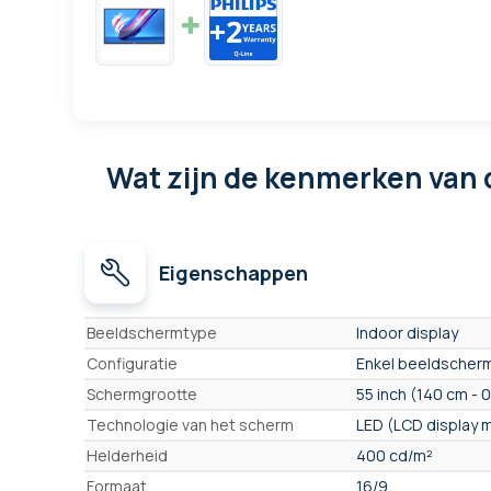
Wat zijn de kenmerken
van 
Eigenschappen
Eigenschappen
Beeldschermtype
Indoor display
Configuratie
Enkel beeldscherm
Schermgrootte
55 inch (140 cm - 
Technologie van het scherm
LED (LCD display 
Helderheid
400 cd/m²
Formaat
16/9