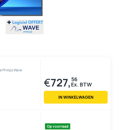
e Philips Wave
€
727,
56
IN WINKELWAGEN
Op voorraad