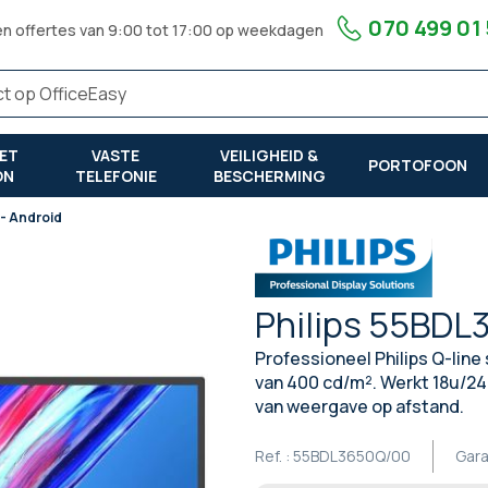
070 499 01
en offertes van 9:00 tot 17:00 op weekdagen
ET
VASTE
VEILIGHEID &
PORTOFOON
ON
TELEFONIE
BESCHERMING
- Android
Philips 55BDL
Professioneel Philips Q-line
van 400 cd/m². Werkt 18u/24
van weergave op afstand.
Ref. :
55BDL3650Q/00
Gara