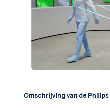
VESA
400 x 400
Ingebouwde USB-C hub
Nee
Assortiment van de fabrikant
Philips Q-Line
Omschrijving
van de Philip