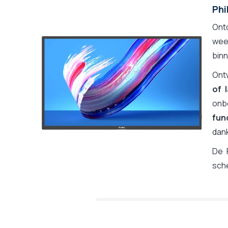
Phi
Ont
wee
binn
Ont
of 
onb
func
dank
De 
sch