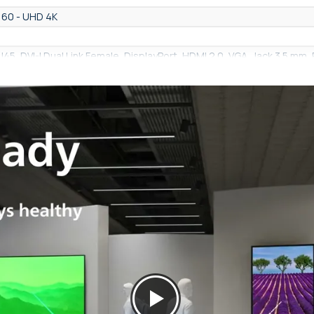
160 - UHD 4K
J45, DVI-I Dual Link Female, DisplayPort, HDMI 2.0, VGA, Jack 3.5 mm,
Player (USB), Philips PPDS Wave (Cloud), Philips PPDS Wave Creator 
bediening met afstandsbediening, Software gehost in de cloud
ick, Gratis, met PC software, Betalend, via PC software