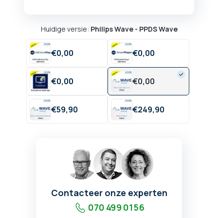
Huidige versie:
Philips Wave - PPDS Wave
€
0,
00
€
0,
00
€
0,
00
€
0,
00
€
59,
90
€
249,
90
Contacteer onze experten
070 499 01 56