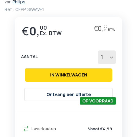
van
Philips
begin
van
Ref. :
OEPPDSWAVE1
de
afbeeldingen-
€
0,
00
€
0,
00
gallerij
AANTAL
IN WINKELWAGEN
Ontvang een offerte
OP VOORRAAD
Leverkosten
Vanaf €4,99