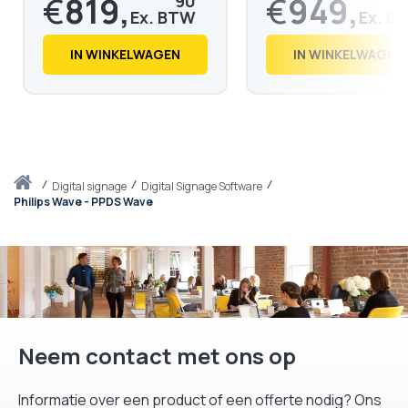
€
819,
€
949,
90
€
992,
€
1.149,
08
38
IN WINKELWAGEN
IN WINKELWAGEN
Thuis
digital signage
Digital Signage Software
Philips Wave - PPDS Wave
Neem contact met ons op
Informatie over een product of een offerte nodig? Ons