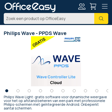
Account
Zoe
Philips Wave - PPDS Wave
Ga
naar
het
einde
van
de
afbeeldingen-
gallerij
Philips Wave Light: gratis software voor dynamische weergave
Ga
voor het op afstand beheren van een park met professionele
Philips-schermen met geïntegreerde Android. Onbeperkt
naar
aantal schermen.
het