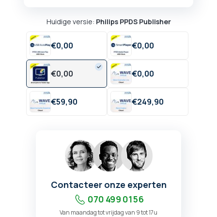
Huidige versie:
Philips PPDS Publisher
€
0,
00
€
0,
00
€
0,
00
€
0,
00
€
59,
90
€
249,
90
Contacteer onze experten
070 499 01 56
Van maandag tot vrijdag van 9 tot 17u