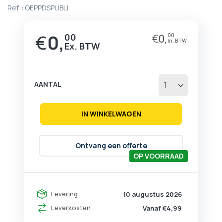
begin
Ref. :
OEPPDSPUBLI
van
de
afbeeldingen-
€
0,
00
€
0,
00
gallerij
AANTAL
IN WINKELWAGEN
Ontvang een offerte
OP VOORRAAD
Levering
10 augustus 2026
Leverkosten
Vanaf €4,99