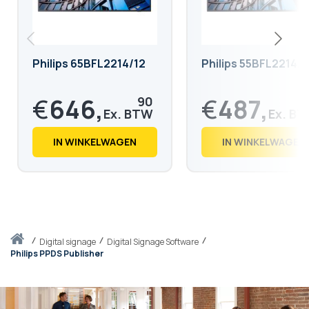
Philips 65BFL2214/12
Philips 55BFL2214/1
€
646,
€
487,
90
€
782,
€
590,
75
36
IN WINKELWAGEN
IN WINKELWAGEN
Thuis
digital signage
Digital Signage Software
Philips PPDS Publisher