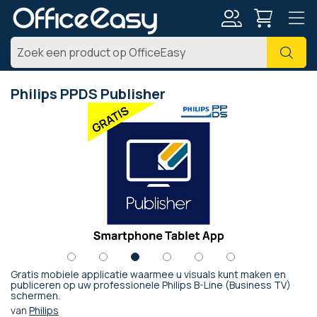
Account
Zoe
Philips PPDS Publisher
Ga
naar
het
einde
van
de
afbeeldingen-
gallerij
Gratis mobiele applicatie waarmee u visuals kunt maken en
Ga
publiceren op uw professionele Philips B-Line (Business TV)
schermen.
naar
het
van
Philips