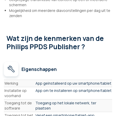
schermen
Mogelijkheid om meerdere diavoorstellingen per dag uit te
zenden
Wat zijn de kenmerken
van de
Philips PPDS Publisher ?
Eigenschappen
Eigenschappen
Werking
App geïnstalleerd op uw smartphone/tablet
Installatie op
App om te installeren op smartphone/tablet
voorhand
Toegang tot de
Toegang op het lokale netwerk, ter
software
plaatsen
Toegang tot het
Vanaf een smartphone/tablet-app