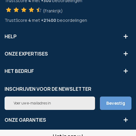
TrustScore
4
met
+300
beoordelingen
(Frankrijk)
TrustScore
4
met
+21400
beoordelingen
HELP
ONZE EXPERTISES
HET BEDRIJF
INSCHRIJVEN VOOR DE NEWSLETTER
Abonneer
Bevestig
u
op
onze
ONZE GARANTIES
nieuwsbrief