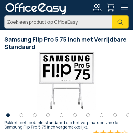
Account
Zoe
Samsung Flip Pro 5 75 inch met Verrijdbare
Standaard
Ga
naar
het
einde
van
de
afbeeldingen-
gallerij
Pakket met mobiele standaard die het verplaatsen van de
Ga
Samsung Flip Pro 5 75 inch vergemakkelijkt.
naar