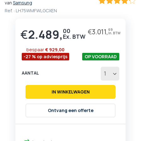
van
Samsung
het
83.333333333333
100
% of
Ref. :
LH75WMFWLGCXEN
begin
van
de
€
2.489,
afbeeldingen-
00
€
3.011,
69
gallerij
bespaar
€ 929,00
-27 % op adviesprijs
OP VOORRAAD
AANTAL
IN WINKELWAGEN
Ontvang een offerte