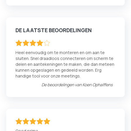
DE LAATSTE BEOORDELINGEN
80
100
% of
Heel eenvoudig om te monteren en om aan te
sluiten. Snel draadloos connecteren om scherm te
delen en aantekeningen te maken, die dan meteen
kunnen opgeslagen en gedeeld worden. Erg
handige tool voor onze meetings.
De beoordelingen van
Koen Ophalffens
100
100
% of
Goed prima