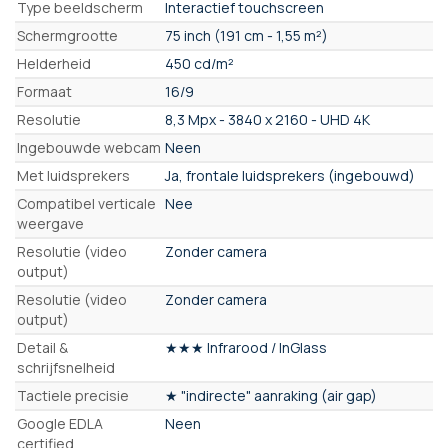
Type beeldscherm
Interactief touchscreen
Schermgrootte
75 inch (191 cm - 1,55 m²)
Helderheid
450 cd/m²
Formaat
16/9
Resolutie
8,3 Mpx - 3840 x 2160 - UHD 4K
Ingebouwde webcam
Neen
Met luidsprekers
Ja, frontale luidsprekers (ingebouwd)
Compatibel verticale
Nee
weergave
Resolutie (video
Zonder camera
output)
Resolutie (video
Zonder camera
output)
Detail &
★★★ Infrarood / InGlass
schrijfsnelheid
Tactiele precisie
★ "indirecte" aanraking (air gap)
Google EDLA
Neen
certified