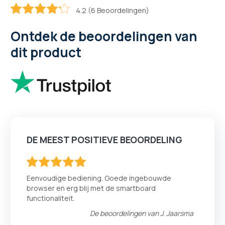
4.2 (6 Beoordelingen)
83.333333333333
100
% of
Ontdek de beoordelingen van
dit product
DE MEEST POSITIEVE BEOORDELING
100
100
% of
Eenvoudige bediening. Goede ingebouwde
browser en erg blij met de smartboard
functionaliteit.
De beoordelingen van
J. Jaarsma