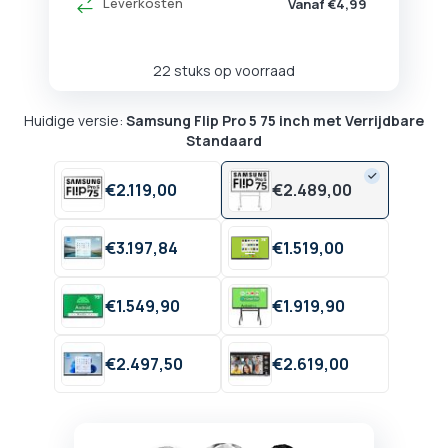
Leverkosten
Vanaf €4,99
22 stuks op voorraad
Huidige versie:
Samsung Flip Pro 5 75 inch met Verrijdbare
Standaard
€
2.119,
00
€
2.489,
00
€
3.197,
84
€
1.519,
00
€
1.549,
90
€
1.919,
90
€
2.497,
50
€
2.619,
00