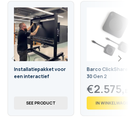
Installatiepakket voor
Barco ClickShare C
een interactief
30 Gen 2
scherm op verrijdbare
€
2.575,
standaard
€
3.115,
75
SEE PRODUCT
IN WINKELWAGEN