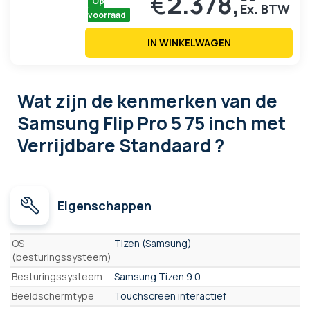
€
2.378,
Op
voorraad
IN WINKELWAGEN
Wat zijn de kenmerken
van de
Samsung Flip Pro 5 75 inch met
Verrijdbare Standaard ?
Eigenschappen
Eigenschappen
OS
Tizen (Samsung)
(besturingssysteem)
Besturingssysteem
Samsung Tizen 9.0
Beeldschermtype
Touchscreen interactief