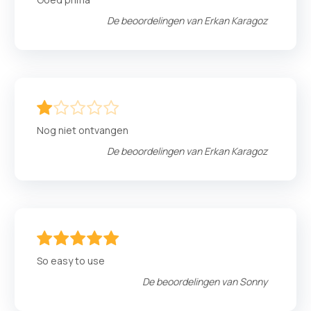
De beoordelingen van
Erkan Karagoz
20
100
% of
Nog niet ontvangen
De beoordelingen van
Erkan Karagoz
100
100
% of
So easy to use
De beoordelingen van
Sonny