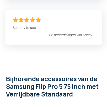
100
100
% of
So easy to use
De beoordelingen van
Sonny
Bijhorende accessoires
van de
Samsung Flip Pro 5 75 inch met
Verrijdbare Standaard