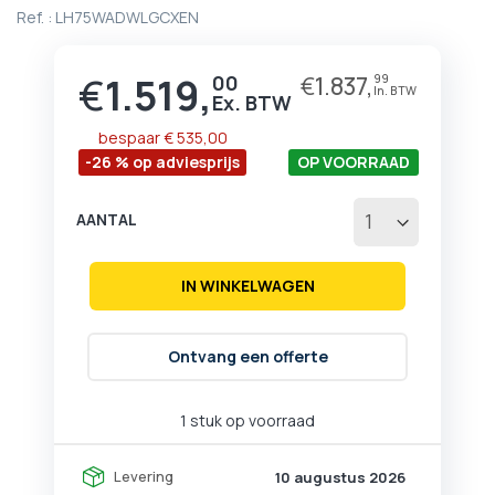
begin
Ref. :
LH75WADWLGCXEN
van
de
afbeeldingen-
€
1.519,
00
€
1.837,
99
Prijs
gallerij
bespaar
€ 535,00
-26 % op adviesprijs
OP VOORRAAD
AANTAL
IN WINKELWAGEN
Ontvang een offerte
1 stuk op voorraad
Levering
10 augustus 2026