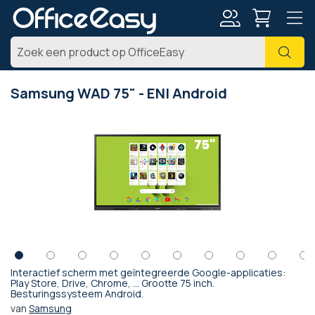
Account
Zoe
Samsung WAD 75" - ENI Android
Ga
naar
het
einde
van
de
afbeeldingen-
gallerij
Interactief scherm met geïntegreerde Google-applicaties:
Ga
Play Store, Drive, Chrome, ... Grootte 75 inch.
Besturingssysteem Android.
naar
het
van
Samsung