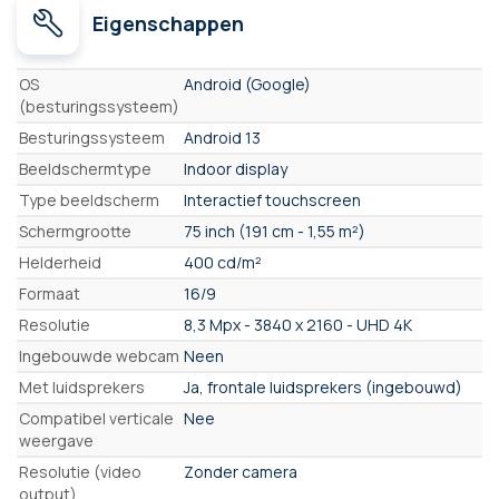
Eigenschappen
Eigenschappen
OS
Android (Google)
(besturingssysteem)
Besturingssysteem
Android 13
Beeldschermtype
Indoor display
Type beeldscherm
Interactief touchscreen
Schermgrootte
75 inch (191 cm - 1,55 m²)
Helderheid
400 cd/m²
Formaat
16/9
Resolutie
8,3 Mpx - 3840 x 2160 - UHD 4K
Ingebouwde webcam
Neen
Met luidsprekers
Ja, frontale luidsprekers (ingebouwd)
Compatibel verticale
Nee
weergave
Resolutie (video
Zonder camera
output)