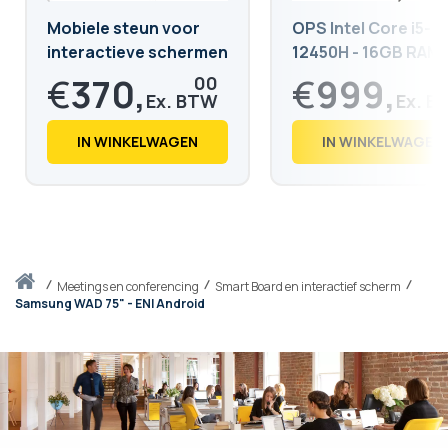
Mobiele steun voor
OPS Intel Core i5-
interactieve schermen
12450H - 16GB RAM 
van 55 tot 86 inch
512GB SSD
€
370,
€
999,
00
€
447,
€
1.208,
70
79
IN WINKELWAGEN
IN WINKELWAGEN
Thuis
meetings en conferencing
Smart Board en interactief scherm
Samsung WAD 75" - ENI Android