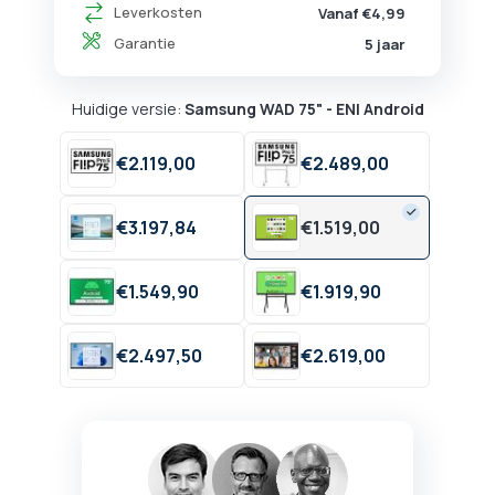
Leverkosten
Vanaf €4,99
Garantie
5 jaar
Huidige versie:
Samsung WAD 75" - ENI Android
€
2.119,
00
€
2.489,
00
€
3.197,
84
€
1.519,
00
€
1.549,
90
€
1.919,
90
€
2.497,
50
€
2.619,
00