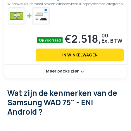
Windows OPS-formaat om een Windows besturingssysteem te integreren.
€
2.518,
00
Op voorraad
IN WINKELWAGEN
Meer packs zien
Wat zijn de kenmerken
van de
Samsung WAD 75" - ENI
Android ?