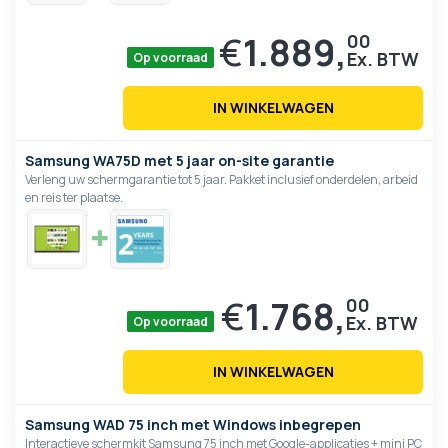
€
1.889,
00
Op voorraad
IN WINKELWAGEN
Samsung WA75D met 5 jaar on-site garantie
Verleng uw schermgarantie tot 5 jaar. Pakket inclusief onderdelen, arbeid
en reis ter plaatse.
€
1.768,
00
Op voorraad
IN WINKELWAGEN
Samsung WAD 75 inch met Windows inbegrepen
Interactieve schermkit Samsung 75 inch met Google-applicaties + mini PC