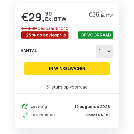
begin
van
€
29,
90
€
36,
18
Prijs
de
afbeeldingen-
gallerij
€ 40,00
bespaar
€ 10,10
-25 % op adviesprijs
OP VOORRAAD
AANTAL
IN WINKELWAGEN
31 stuks op voorraad
Levering
12 augustus 2026
Leverkosten
Vanaf €4,99