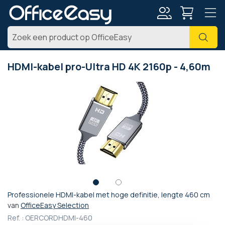
Account
Zoe
HDMI-kabel pro-Ultra HD 4K 2160p - 4,60m
Ga
naar
het
einde
van
de
afbeeldingen-
gallerij
Professionele HDMI-kabel met hoge definitie, lengte 460 cm
Ga
van
OfficeEasy Selection
naar
Ref. :
OERCORDHDMI-460
het