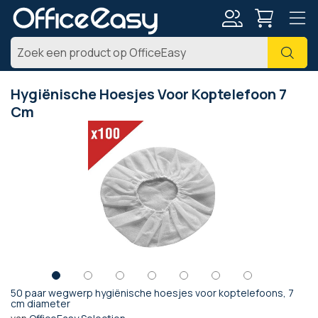
Account
Zoe
Hygiënische Hoesjes Voor Koptelefoon 7
Cm
Ga
naar
het
einde
van
de
afbeeldingen-
gallerij
50 paar wegwerp hygiënische hoesjes voor koptelefoons, 7
Ga
cm diameter
naar