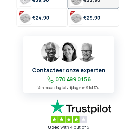
€
39,
90
€
22,
90
€
24,
90
€
29,
90
Contacteer onze experten
070 499 01 56
Van maandag tot vrijdag van 9 tot 17u
Goed
with
4
out of 5