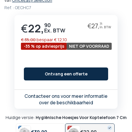
van
OfficeEasy Selection
het
Ref. :
OECHC7
begin
van
de
€
22,
90
€
27,
71
Prijs
afbeeldingen-
gallerij
€ 35,00
bespaar
€ 12,10
-35 % op adviesprijs
NIET OP VOORRAAD
Ontvang een offerte
Contacteer ons voor meer informatie
over de beschikbaarheid
Huidige versie:
Hygiënische Hoesjes Voor Koptelefoon 7 Cm