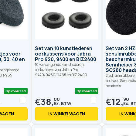
Set van 10 kunstlederen
Set van 2 H
jes voor
oorkussens voor Jabra
schuimrubb
, 30, 40 en
Pro 920, 9400 en BIZ2400
beschermku
Sennheiser 
10 vervangende kunstlederen
SC260 head
oorkussens voor Jabra Pro
sentjes voor
9470/9460/9465 en BIZ 2400
40 en 65
2 schuimrubberen
bedrade Sennheis
headsets
€
38,
€
12,
00
90
LWAGEN
IN WINKELWAGEN
IN WIN