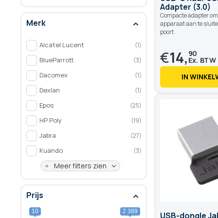
Adapter (3.0)
Compacte adapter om
Merk
apparaat aan te sluit
poort.
Alcatel Lucent
1
€
14,
90
BlueParrott
3
Dacomex
1
IN WINKE
Dexlan
1
Epos
25
HP Poly
19
Jabra
27
Kuando
3
Meer filters zien
Prijs
10
2 389
USB-dongle Jab