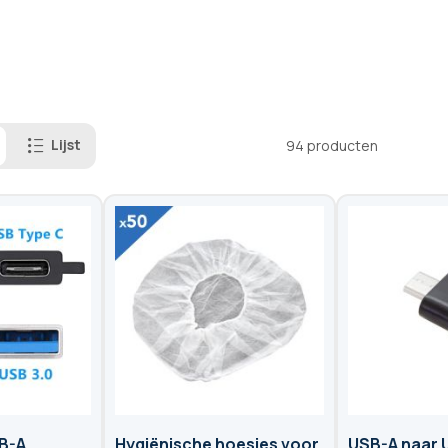
Lijst
94
producten
B-A
Hygiënische hoesjes voor
USB-A naar