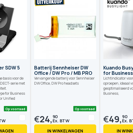
Op voorraad
Op voorraad
er SDW 5
Batterij Sennheiser DW
Kuando Busy
Office / DW Pro / MB PRO
for Busines
e basis voor de
Vervangende batterij voor Sennheiser
Lichtindicator vo
DECT-serie met
DW Office, DW Pro headsets
oproepen, ideaal v
teit.
geoptimaliseerd vo
ype for Business
Business,
or Unified
.
€
24,
€
49,
90
90
LWAGEN
IN WINKELWAGEN
IN WIN