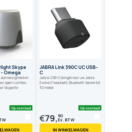
Op voorraad
Op voo
light Skype
JABRA Link 390C UC USB-
s - Omega
C
or aanwezigheid en
Jabra USB-C dongle voor uw Jabra
oor open ruimtes,
Evolve 2 headsets. Bluetooth-bereik tot
or Skype for
30 meter.
€
79,
90
KELWAGEN
IN WINKELWAGEN