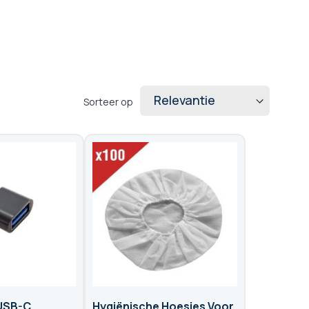
Sorteer op
 USB-C
Hygiënische Hoesjes Voor