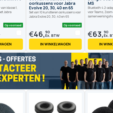
oorkussens voor Jabra
MS
Evolve 20, 30, 40 en 65
van klasse 1,
Bluetooth 4.2-ada
met Jabra
voor Teams, Zoom
Set van 10 kunstleren oorkussens voor
samenwerkingshu
Jabra Evolve 20, 30, 40 en 65
€
46,
€
63,
90
90
LWAGEN
IN WINKELWAGEN
IN WIN
Op voorraad
Op voorraad