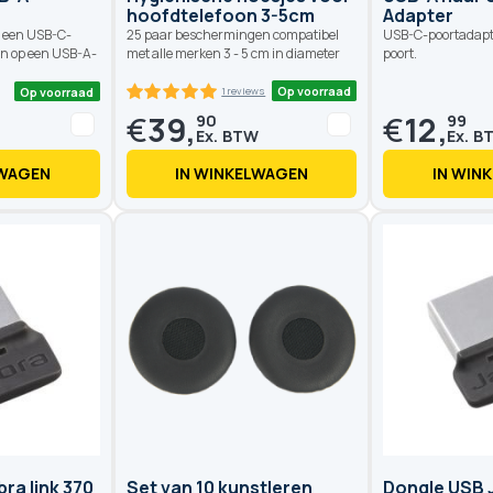
hoofdtelefoon 3-5cm
Adapter
 een USB-C-
25 paar beschermingen compatibel
USB-C-poortadapt
en op een USB-A-
met alle merken 3 - 5 cm in diameter
poort.
€
39,
€
12,
90
99
LWAGEN
IN WINKELWAGEN
IN WIN
Op voorraad
Op voorraad
1 reviews
100
100
% of
ra link 370
Set van 10 kunstleren
Dongle USB J