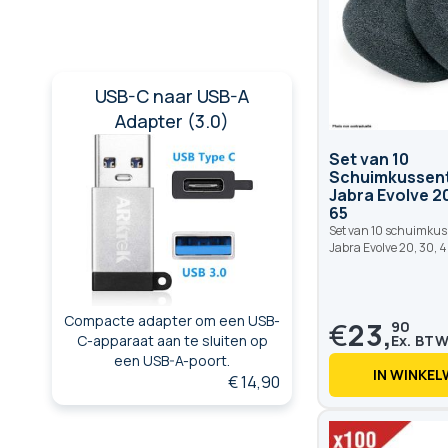
USB-C naar USB-A
Adapter (3.0)
Set van 10
Schuimkussent
Jabra Evolve 20
65
Set van 10 schuimkus
Jabra Evolve 20, 30, 
Compacte adapter om een USB-
€
23,
90
C-apparaat aan te sluiten op
een USB-A-poort.
IN WINKE
€ 14,90