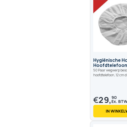
Hygiënische H
Hoofdtelefoon
50 Paar wegwerp bes
hoofdtelefoon, 12 cm 
€
29,
90
IN WINKE