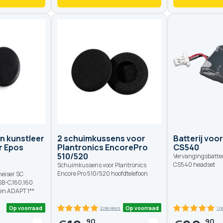
Op voorraad
Op voorraad
n kunstleer
2 schuimkussens voor
Batterij voo
r Epos
Plantronics EncorePro
CS540
510/520
Vervangingsbatteri
CS540 headset
Schuimkussens voor Plantronics
Encore Pro 510/520 hoofdtelefoon
eiser SC
SB-C,160,160
en ADAPT 1**
90
90