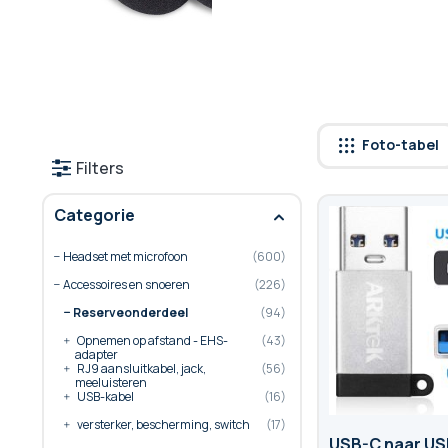
Foto-tabel
Filters
Categorie
Headset met microfoon
600
Accessoires en snoeren
226
Reserveonderdeel
94
Opnemen op afstand - EHS-
43
adapter
RJ9 aansluitkabel, jack,
56
meeluisteren
USB-kabel
16
versterker, bescherming, switch
17
USB-C naar US