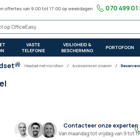
070 499 01
en offertes van 9:00 tot 17:00 op weekdagen
ET
VASTE
VEILIGHEID &
PORTOFOON
ON
TELEFONIE
BESCHERMING
dset
Thuis
headset met microfoon
Accessoires en snoeren
Reserveo
el
Contacteer onze experten
Van maandag tot vrijdag van 9 tot 1