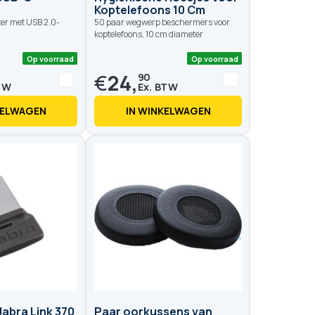
Koptelefoons 10 Cm
er met USB 2.0-
50 paar wegwerp beschermers voor
koptelefoons, 10 cm diameter
€
24,
90
KELWAGEN
IN WINKELWAGEN
Op voorraad
Op voo
abra Link 370
Paar oorkussens van