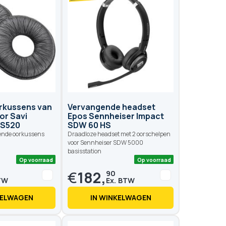
Op voorraad
Op voo
orkussens van
Vervangende headset
or Savi
Epos Sennheiser Impact
CS520
SDW 60 HS
gende oorkussens
Draadloze headset met 2 oorschelpen
voor Sennheiser SDW 5000
basisstation
€
182,
90
KELWAGEN
IN WINKELWAGEN