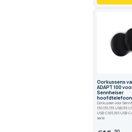
Oorkussens va
ADAPT 100 voo
Sennheiser
hoofdtelefoon
Oorkussen voor Sennh
130,135,135 USB,135 U
USB-C,165,165 USB-C 
serie
90