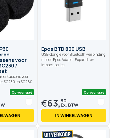
ZP30
Epos BTD 800 USB
eren
USB-dongle voor Bluetooth-verbinding
ssens voor
met de Epos Adapt-, Expand- en
SC230 /
Impact-series
set
 oorkussens voor
er SC230 en SC260
€
63,
90
KELWAGEN
IN WINKELWAGEN