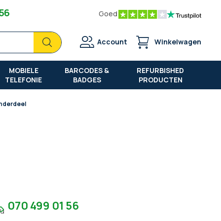
 56
Goed
Zoek
Zoek
Account
Winkelwagen
MOBIELE
BARCODES &
REFURBISHED
TELEFONIE
BADGES
PRODUCTEN
nderdeel
070 499 01 56
7u