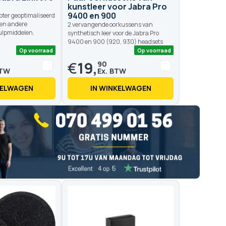
kunstleer voor Jabra Pro
9400 en 900
pter geoptimaliseerd
 en andere
2 vervangende oorkussens van
lpmiddelen.
synthetisch leer voor de Jabra Pro
9400 en 900 (920, 930) headsets
€
19,
90
KELWAGEN
IN WINKELWAGEN
Op voorraad
Op voo