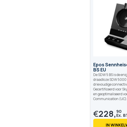
Epos Sennheis
BS EU
De SDW 5 BS is de enig
draadloze SDW 5000 
drievoudige connectivi
Gecertificeerd voor Sk
en geoptimaliseerd vo
Communication (UC)
€
228,
90
IN WINKE