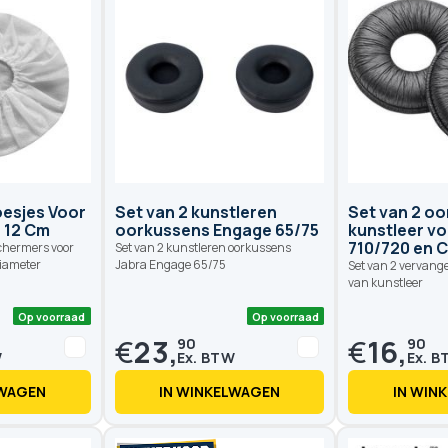
Op voorraad
Op voorraad
oesjes Voor
Set van 2 kunstleren
Set van 2 o
 12 Cm
oorkussens Engage 65/75
kunstleer vo
710/720 en 
chermers voor
Set van 2 kunstleren oorkussens
diameter
Jabra Engage 65/75
Set van 2 vervan
van kunstleer
€
23,
€
16,
90
90
LWAGEN
IN WINKELWAGEN
IN WIN