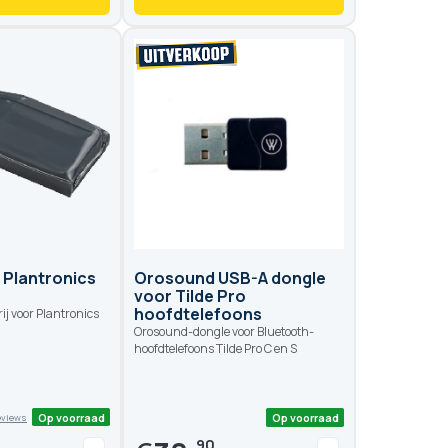
Op voorraad
Op voo
r Plantronics
Orosound USB-A dongle
voor Tilde Pro
hoofdtelefoons
j voor Plantronics
Orosound-dongle voor Bluetooth-
hoofdtelefoons Tilde Pro C en S
90