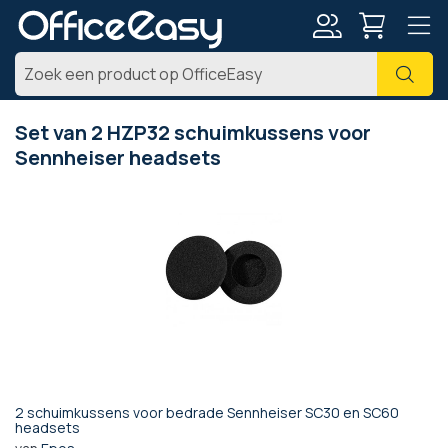
Account
Zoe
Set van 2 HZP32 schuimkussens voor
Sennheiser headsets
Ga
naar
het
einde
van
de
afbeeldingen-
gallerij
2 schuimkussens voor bedrade Sennheiser SC30 en SC60
Ga
headsets
naar