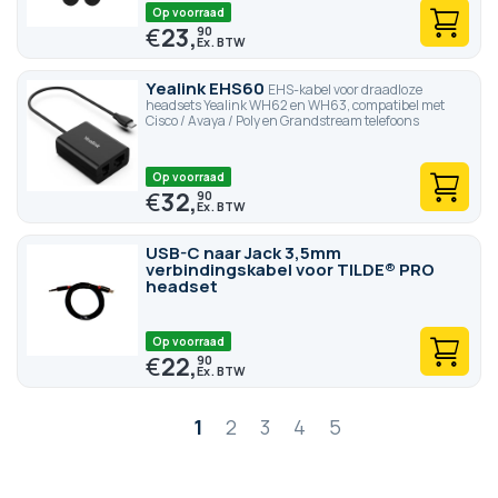
Op voorraad
€
23,
90
Yealink EHS60
EHS-kabel voor draadloze
headsets Yealink WH62 en WH63, compatibel met
Cisco / Avaya / Poly en Grandstream telefoons
Op voorraad
€
32,
90
USB-C naar Jack 3,5mm
verbindingskabel voor TILDE® PRO
headset
Op voorraad
€
22,
90
Pagina
1
2
3
4
5