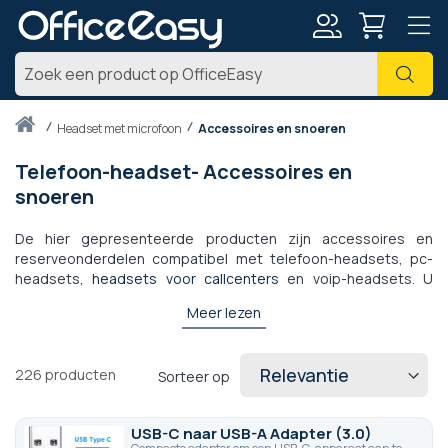
Account
Zoe
Thuis
headset met microfoon
Accessoires en snoeren
Telefoon-headset- Accessoires en
snoeren
De hier gepresenteerde producten zijn accessoires en
reserveonderdelen compatibel met telefoon-headsets, pc-
headsets,
headsets voor callcenters
en voip-headsets. U
vindt hier alle benodigde snoeren voor het aansluiten van
Meer lezen
headsets met draad en elektronische hookswitches
compatibel met de headsets. Neem gerust contact met ons
op als u het benodigde accessoire niet kunt vinden.
226
producten
Sorteer op
USB-C naar USB-A Adapter (3.0)