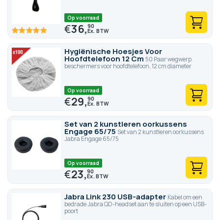
Op voorraad
€
36,
90
100
100
% of
Hygiënische Hoesjes Voor
Hoofdtelefoon 12 Cm
50 Paar wegwerp
beschermers voor hoofdtelefoon, 12 cm diameter
Op voorraad
€
29,
90
Set van 2 kunstleren oorkussens
Engage 65/75
Set van 2 kunstleren oorkussens
Jabra Engage 65/75
Op voorraad
€
23,
90
Jabra Link 230 USB-adapter
Kabel om een
bedrade Jabra QD-headset aan te sluiten op een USB-
poort