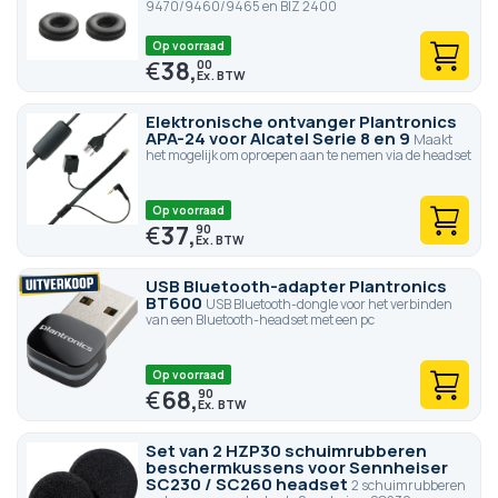
9470/9460/9465 en BIZ 2400
Op voorraad
€
38,
00
Elektronische ontvanger Plantronics
APA-24 voor Alcatel Serie 8 en 9
Maakt
het mogelijk om oproepen aan te nemen via de headset
Op voorraad
€
37,
90
USB Bluetooth-adapter Plantronics
BT600
USB Bluetooth-dongle voor het verbinden
van een Bluetooth-headset met een pc
Op voorraad
€
68,
90
Set van 2 HZP30 schuimrubberen
beschermkussens voor Sennheiser
SC230 / SC260 headset
2 schuimrubberen