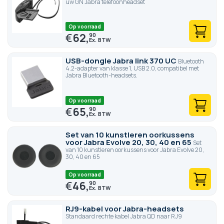
uw GN Jabra telefoonheadset
Op voorraad
€
62,
90
USB-dongle Jabra link 370 UC
Bluetooth
4.2-adapter van klasse 1, USB 2.0, compatibel met
Jabra Bluetooth-headsets.
Op voorraad
€
65,
90
Set van 10 kunstleren oorkussens
voor Jabra Evolve 20, 30, 40 en 65
Set
van 10 kunstleren oorkussens voor Jabra Evolve 20,
30, 40 en 65
Op voorraad
€
46,
90
RJ9-kabel voor Jabra-headsets
Standaard rechte kabel Jabra QD naar RJ9