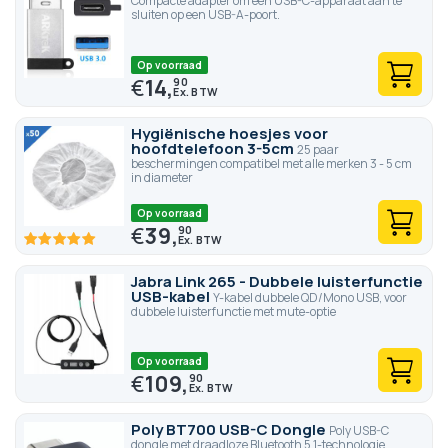
Compacte adapter om een USB-C-apparaat aan te
sluiten op een USB-A-poort.
Op voorraad
€
14,
90
Hygiënische hoesjes voor
hoofdtelefoon 3-5cm
25 paar
beschermingen compatibel met alle merken 3 - 5 cm
in diameter
Op voorraad
€
39,
90
100
100
% of
Jabra Link 265 - Dubbele luisterfunctie
USB-kabel
Y-kabel dubbele QD/Mono USB, voor
dubbele luisterfunctie met mute-optie
Op voorraad
€
109,
90
Poly BT700 USB-C Dongle
Poly USB-C
dongle met draadloze Bluetooth 5.1-technologie.