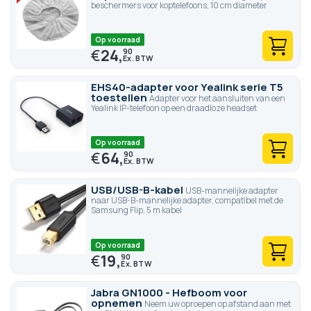
beschermers voor koptelefoons, 10 cm diameter
Op voorraad
€
24,
90
EHS40-adapter voor Yealink serie T5
toestellen
Adapter voor het aansluiten van een
Yealink IP-telefoon op een draadloze headset
Op voorraad
€
64,
90
USB/USB-B-kabel
USB-mannelijke adapter
naar USB-B-mannelijke adapter, compatibel met de
Samsung Flip, 5 m kabel
Op voorraad
€
19,
90
Jabra GN1000 - Hefboom voor
opnemen
Neem uw oproepen op afstand aan met