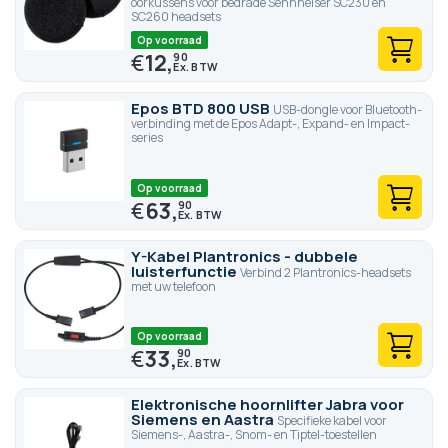
oorkussens voor bedrade Sennheiser SC230 en
SC260 headsets
Op voorraad
€
12,
90
Epos BTD 800 USB
USB-dongle voor Bluetooth-
verbinding met de Epos Adapt-, Expand- en Impact-
series
Op voorraad
€
63,
90
Y-Kabel Plantronics - dubbele
luisterfunctie
Verbind 2 Plantronics-headsets
met uw telefoon
Op voorraad
€
33,
90
Elektronische hoornlifter Jabra voor
Siemens en Aastra
Specifieke kabel voor
Siemens-, Aastra-, Snom- en Tiptel-toestellen