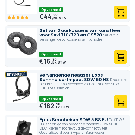
Op voorraad
€
44,
90
100
100
% of
Set van 2 oorkussens van kunstleer
voor Savi 710/720 en CS520
Set van 2
vervangende oorkussens van kunstleer
Op voorraad
€
16,
90
Vervangende headset Epos
Sennheiser Impact SDW 60 HS
Draadloze
headset met 2 oorschelpen voor Sennheiser SDW
5000 basisstation
Op voorraad
€
182,
90
Epos Sennheiser SDW 5 BS EU
De SDW 5
BS is de enige basis voor de draadloze SDW 5000
DECT-serie met drievoudige connectiviteit.
Gecertificeerd voor Skype for Business en