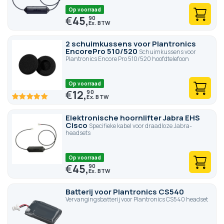
Op voorraad
€
45,
90
2 schuimkussens voor Plantronics
EncorePro 510/520
Schuimkussens voor
Plantronics Encore Pro 510/520 hoofdtelefoon
Op voorraad
€
12,
90
100
100
% of
Elektronische hoornlifter Jabra EHS
Cisco
Specifieke kabel voor draadloze Jabra-
headsets
Op voorraad
€
45,
90
Batterij voor Plantronics CS540
Vervangingsbatterij voor Plantronics CS540 headset