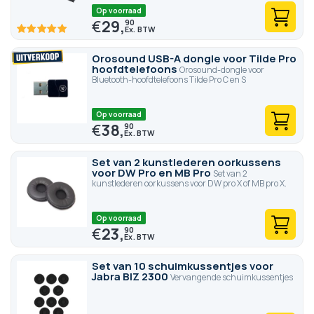
Op voorraad
€
29,
90
100
100
% of
Orosound USB-A dongle voor Tilde Pro
hoofdtelefoons
Orosound-dongle voor
Bluetooth-hoofdtelefoons Tilde Pro C en S
Op voorraad
€
38,
90
Set van 2 kunstlederen oorkussens
voor DW Pro en MB Pro
Set van 2
kunstlederen oorkussens voor DW pro X of MB pro X.
Op voorraad
€
23,
90
Set van 10 schuimkussentjes voor
Jabra BIZ 2300
Vervangende schuimkussentjes