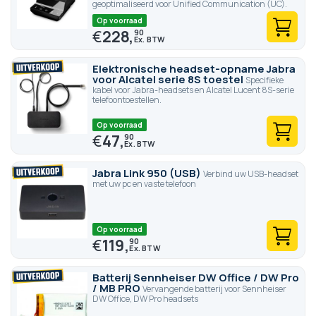
geoptimaliseerd voor Unified Communication (UC).
Op voorraad
€
228,
90
Elektronische headset-opname Jabra
voor Alcatel serie 8S toestel
Specifieke
kabel voor Jabra-headsets en Alcatel Lucent 8S-serie
telefoontoestellen.
Op voorraad
€
47,
90
Jabra Link 950 (USB)
Verbind uw USB-headset
met uw pc en vaste telefoon
Op voorraad
€
119,
90
Batterij Sennheiser DW Office / DW Pro
/ MB PRO
Vervangende batterij voor Sennheiser
DW Office, DW Pro headsets