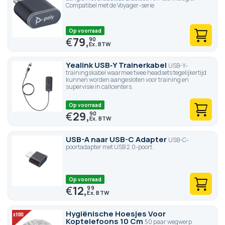
Compatibel met de Voyager-serie
Op voorraad
€
79,
90
Yealink USB‑Y Trainerkabel
USB-Y-
trainingskabel waarmee twee headsets tegelijkertijd
kunnen worden aangesloten voor training en
supervisie in callcenters.
Op voorraad
€
29,
90
USB-A naar USB-C Adapter
USB-C-
poortadapter met USB 2.0-poort.
Op voorraad
€
12,
99
Hygiënische Hoesjes Voor
Koptelefoons 10 Cm
50 paar wegwerp