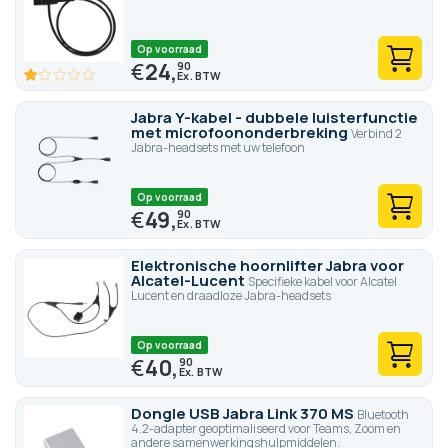
Op voorraad
€
24,
90
20
100
% of
Jabra Y-kabel - dubbele luisterfunctie
met microfoononderbreking
Verbind 2
Jabra-headsets met uw telefoon
Op voorraad
€
49,
90
Elektronische hoornlifter Jabra voor
Alcatel-Lucent
Specifieke kabel voor Alcatel
Lucent en draadloze Jabra-headsets
Op voorraad
€
40,
90
Dongle USB Jabra Link 370 MS
Bluetooth
4.2-adapter geoptimaliseerd voor Teams, Zoom en
andere samenwerkingshulpmiddelen.