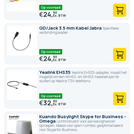
Op voorraad
€
24,
90
QD/Jack 3.5 mm Kabel Jabra
Specifieke
verbindingskabel
Op voorraad
€
24,
90
Yealink EHS35
Yealink EHS35-adapter, maakt het
mogelijk om een WH62- en WH63-headset aan te
sluiten op Yealink T3X-telefoons
Op voorraad
€
32,
90
Kuando Busylight Skype for Business -
Omega
Lichtindicator voor aanwezigheid en
oproepen, ideaal voor open ruimtes, geoptimaliseerd
voor Skype for Business,