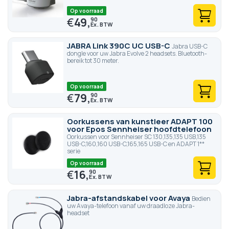
Op voorraad
€
49,
90
JABRA Link 390C UC USB-C
Jabra USB-C
dongle voor uw Jabra Evolve 2 headsets. Bluetooth-
bereik tot 30 meter.
Op voorraad
€
79,
90
Oorkussens van kunstleer ADAPT 100
voor Epos Sennheiser hoofdtelefoon
Oorkussen voor Sennheiser SC 130,135,135 USB,135
USB-C,160,160 USB-C,165,165 USB-C en ADAPT 1**
serie
Op voorraad
€
16,
90
Jabra-afstandskabel voor Avaya
Bedien
uw Avaya-telefoon vanaf uw draadloze Jabra-
headset