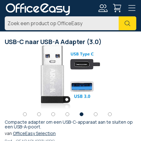
Account
Zoe
USB-C naar USB-A Adapter (3.0)
Ga
naar
het
einde
van
de
afbeeldingen-
gallerij
Compacte adapter om een USB-C-apparaat aan te sluiten op
Ga
een USB-A-poort.
naar
van
OfficeEasy Selection
het