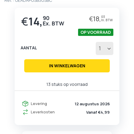
Ref. :
OEADAPUSB3USBC
begin
van
de
€
14,
90
€
18,
03
afbeeldingen-
gallerij
OP VOORRAAD
AANTAL
IN WINKELWAGEN
13 stuks op voorraad
Levering
12 augustus 2026
Leverkosten
Vanaf €4,99