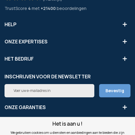
TrustScore
4
met
+21400
beoordelingen
HELP
ONZE EXPERTISES
HET BEDRIJF
INSCHRIJVEN VOOR DE NEWSLETTER
Abonneer
Bevestig
u
op
onze
ONZE GARANTIES
nieuwsbrief
Het is aan u !
LEGAAL
We gebruiken cookies om u diensten en aanbiedingen aan te bieden die zijn