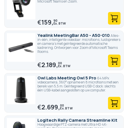
Microsoft Teams en Zoom.
€
159,
90
Yealink MeetingBar A50 - A50-010
Alles-
in-één, intelligente videobar: microfoons, luidsprekers
en camera's met geïntegreerde automatische
kadrering. Ontworpen voor Zoom of Microsoft Teams
Rooms.
€
2.189,
00
Owl Labs Meeting Owl 5 Pro
64 MPx
videocamera, 360° opname en 8 microfoons met een
bereik van 5,5 m. Geïntegreerd USB-C dock: slechts
één USB-kabel aangesloten op uw computer.
€
2.699,
00
Logitech Rally Camera Streamline Kit
Hoogwaardige PTZ-camera met Ultra HD 4K-