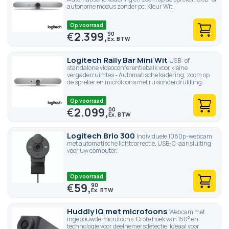
autonome modus zonder pc. Kleur Wit.
Op voorraad
€
2.399,
90
Logitech Rally Bar Mini Wit
USB- of
standalone videoconferentiebalk voor kleine
vergaderruimtes - Automatische kadering, zoom op
de spreker en microfoons met ruisonderdrukking.
Op voorraad
€
2.099,
00
Logitech Brio 300
Individuele 1080p-webcam
met automatische lichtcorrectie. USB-C-aansluiting
voor uw computer.
Op voorraad
€
59,
90
Huddly IQ met microfoons
Webcam met
ingebouwde microfoons. Grote hoek van 150° en
technologie voor deelnemersdetectie. Ideaal voor