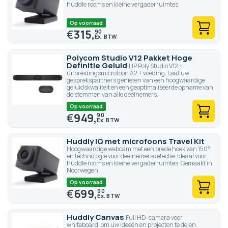
huddle rooms en kleine vergaderruimtes.
Op voorraad
€
315,
90
Polycom Studio V12 Pakket Hoge
Definitie Geluid
HP Poly Studio V12 +
uitbreidingsmicrofoon A2 + voeding. Laat uw
gesprekspartners genieten van een hoogwaardige
geluidskwaliteit en een geoptimaliseerde opname van
de stemmen van alle deelnemers.
Op voorraad
€
949,
90
Huddly IQ met microfoons Travel Kit
Hoogwaardige webcam met een brede hoek van 150°
en technologie voor deelnemersdetectie. Ideaal voor
huddle rooms en kleine vergaderruimtes. Gemaakt in
Noorwegen.
Op voorraad
€
699,
90
Huddly Canvas
Full HD-camera voor
whiteboard, om uw ideeën en projecten te delen.