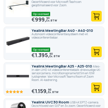
Gecertificeerd voor Microsoft Teams en
geoptimaliseerd voor Zoom.
Op voorraad
€
999,
90
Yealink MeetingBar A40 - A40-010
Autonoom videoconferentiesysteem met 4K
videoconferentiebar.
Op voorraad
€
1.395,
90
Yealink MeetingBar A25 - A25-010
Alles-
in-één UHD 4K videoconferentiebalk: drievoudige 4K-
sensorcamera, microfoonopname tot 5m en 10W
luidspreker. Voor Microsoft Teams Room of Zoom
Room. AI-kadrering.
€
1.159,
90
100
100
% of
Yealink UVC30 Room
USB 4K EPTZ-camera.
Gezichtsveld van 120° en 3x zoom. Gecertificeerd voor