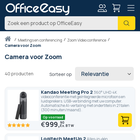
Account
Zoe
Thuis
meetings en conferencing
Zoom Video conference
Camera voor Zoom
Camera voor Zoom
40
producten
Sorteer op
Kandao Meeting Pro 2
360° UHD 4K
videoconferentie met geïntegreerde microfoons en
luidsprekers. USB-verbinding met uw computer.
Automatische AI-vertaling met ondertitels in 21 talen
(300 minuten/maand).
Op voorraad
€
999,
90
100
100
% of
Logitech MeetUp 2
Alles-in-één