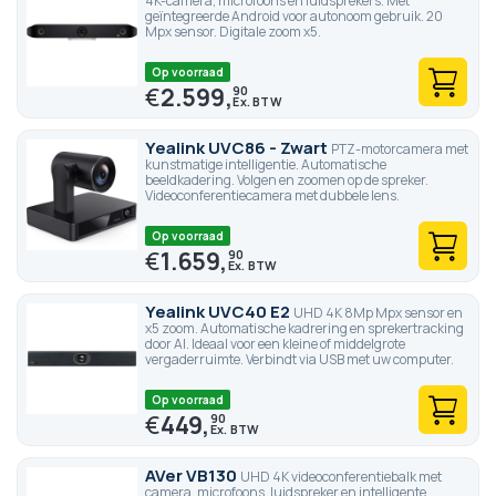
4K-camera, microfoons en luidsprekers. Met
geïntegreerde Android voor autonoom gebruik. 20
Mpx sensor. Digitale zoom x5.
Op voorraad
€
2.599,
90
Yealink UVC86 - Zwart
PTZ-motorcamera met
kunstmatige intelligentie. Automatische
beeldkadering. Volgen en zoomen op de spreker.
Videoconferentiecamera met dubbele lens.
Op voorraad
€
1.659,
90
Yealink UVC40 E2
UHD 4K 8Mp Mpx sensor en
x5 zoom. Automatische kadrering en sprekertracking
door AI. Ideaal voor een kleine of middelgrote
vergaderruimte. Verbindt via USB met uw computer.
Op voorraad
€
449,
90
AVer VB130
UHD 4K videoconferentiebalk met
camera, microfoons, luidspreker en intelligente