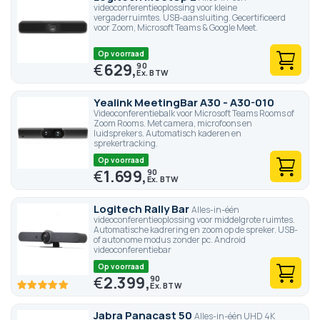
videoconferentieoplossing voor kleine
vergaderruimtes. USB-aansluiting. Gecertificeerd
voor Zoom, Microsoft Teams & Google Meet.
Op voorraad
€
629,
90
Yealink MeetingBar A30 - A30-010
Videoconferentiebalk voor Microsoft Teams Rooms of
Zoom Rooms. Met camera, microfoons en
luidsprekers. Automatisch kaderen en
sprekertracking.
Op voorraad
€
1.699,
90
Logitech Rally Bar
Alles-in-één
videoconferentieoplossing voor middelgrote ruimtes.
Automatische kadrering en zoom op de spreker. USB-
of autonome modus zonder pc. Android
videoconferentiebar
Op voorraad
€
2.399,
90
100
100
% of
Jabra Panacast 50
Alles-in-één UHD 4K