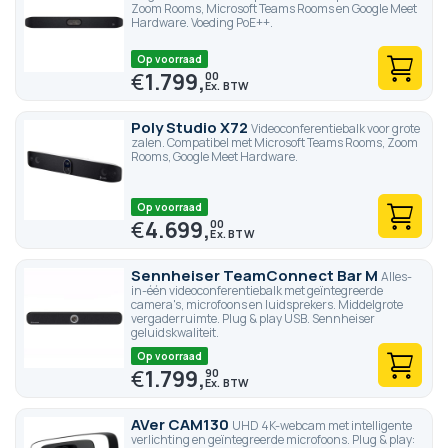
Zoom Rooms, Microsoft Teams Rooms en Google Meet
Hardware. Voeding PoE++.
Op voorraad
€
1.799,
00
Poly Studio X72
Videoconferentiebalk voor grote
zalen. Compatibel met Microsoft Teams Rooms, Zoom
Rooms, Google Meet Hardware.
Op voorraad
€
4.699,
00
Sennheiser TeamConnect Bar M
Alles-
in-één videoconferentiebalk met geïntegreerde
camera's, microfoons en luidsprekers. Middelgrote
vergaderruimte. Plug & play USB. Sennheiser
geluidskwaliteit.
Op voorraad
€
1.799,
90
AVer CAM130
UHD 4K-webcam met intelligente
verlichting en geïntegreerde microfoons. Plug & play: