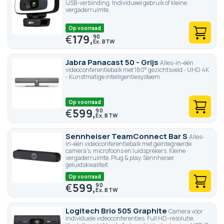
USB-verbinding. Individueel gebruik of kleine
vergaderruimte.
Op voorraad
€
179,
90
Jabra Panacast 50 - Grijs
Alles-in-één
videoconferentiebalk met 180° gezichtsveld - UHD 4K
- Kunstmatige intelligentiesysteem
Op voorraad
€
599,
90
Sennheiser TeamConnect Bar S
Alles-
in-één videoconferentiebalk met geïntegreerde
camera's, microfoons en luidsprekers. Kleine
vergaderruimte. Plug & play. Sennheiser
geluidskwaliteit.
Op voorraad
€
599,
90
Logitech Brio 505 Graphite
Camera voor
individuele videoconferenties. Full HD-resolutie.