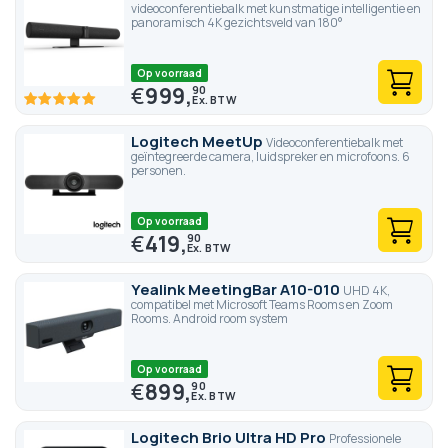
videoconferentiebalk met kunstmatige intelligentie en
panoramisch 4K gezichtsveld van 180°
Op voorraad
€
999,
90
100
100
% of
Logitech MeetUp
Videoconferentiebalk met
geïntegreerde camera, luidspreker en microfoons. 6
personen.
Op voorraad
€
419,
90
Yealink MeetingBar A10-010
UHD 4K,
compatibel met Microsoft Teams Rooms en Zoom
Rooms. Android room system
Op voorraad
€
899,
90
Logitech Brio Ultra HD Pro
Professionele