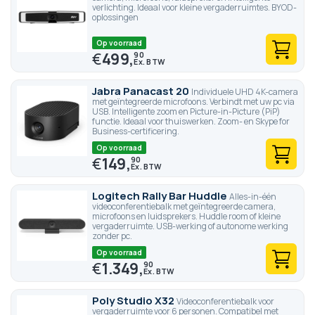
verlichting. Ideaal voor kleine vergaderruimtes. BYOD-
oplossingen
Op voorraad
€
499,
90
Jabra Panacast 20
Individuele UHD 4K-camera
met geïntegreerde microfoons. Verbindt met uw pc via
USB. Intelligente zoom en Picture-in-Picture (PiP)
functie. Ideaal voor thuiswerken. Zoom- en Skype for
Business-certificering.
Op voorraad
€
149,
90
Logitech Rally Bar Huddle
Alles-in-één
videoconferentiebalk met geïntegreerde camera,
microfoons en luidsprekers. Huddle room of kleine
vergaderruimte. USB-werking of autonome werking
zonder pc.
Op voorraad
€
1.349,
90
Poly Studio X32
Videoconferentiebalk voor
vergaderruimte voor 6 personen. Compatibel met