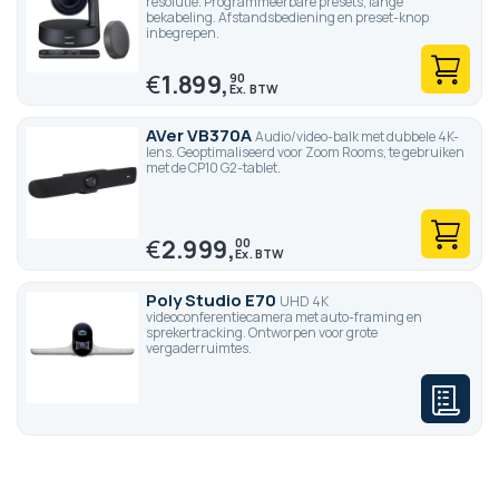
resolutie. Programmeerbare presets, lange
bekabeling. Afstandsbediening en preset-knop
inbegrepen.
€
1.899,
90
AVer VB370A
Audio/video-balk met dubbele 4K-
lens. Geoptimaliseerd voor Zoom Rooms, te gebruiken
met de CP10 G2-tablet.
€
2.999,
00
Poly Studio E70
UHD 4K
videoconferentiecamera met auto-framing en
sprekertracking. Ontworpen voor grote
vergaderruimtes.