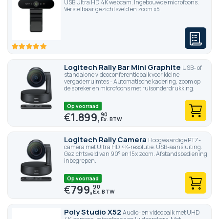
USB Ultra HD 4K webcam. Ingebouwde microfoons.
Verstelbaar gezichtsveld en zoom x5.
100
100
% of
Logitech Rally Bar Mini Graphite
USB- of
standalone videoconferentiebalk voor kleine
vergaderruimtes - Automatische kadering, zoom op
de spreker en microfoons met ruisonderdrukking.
Op voorraad
€
1.899,
90
Logitech Rally Camera
Hoogwaardige PTZ-
camera met Ultra HD 4K-resolutie. USB-aansluiting.
Gezichtsveld van 90° en 15x zoom. Afstandsbediening
inbegrepen.
Op voorraad
€
799,
90
Poly Studio X52
Audio- en videobalk met UHD