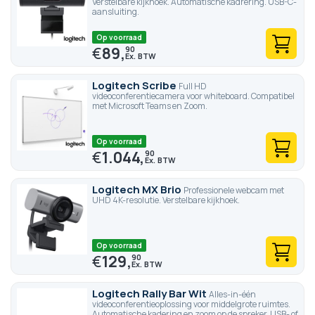
Verstelbare kijkhoek. Automatische kadrering. USB-C-
aansluiting.
Op voorraad
€
89,
90
Logitech Scribe
Full HD
videoconferentiecamera voor whiteboard. Compatibel
met Microsoft Teams en Zoom.
Op voorraad
€
1.044,
90
Logitech MX Brio
Professionele webcam met
UHD 4K-resolutie. Verstelbare kijkhoek.
Op voorraad
€
129,
90
Logitech Rally Bar Wit
Alles-in-één
videoconferentieoplossing voor middelgrote ruimtes.
Automatische kadering en zoom op de spreker. USB- of