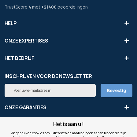
TrustScore
4
met
+21400
beoordelingen
HELP
ONZE EXPERTISES
HET BEDRIJF
INSCHRIJVEN VOOR DE NEWSLETTER
Abonneer
Bevestig
u
op
onze
ONZE GARANTIES
nieuwsbrief
Het is aan u !
LEGAAL
We gebruiken cookies om u diensten en aanbiedingen aan te bieden die zijn