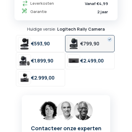
Leverkosten
Vanaf €4,99
Garantie
2 jaar
Huidige versie:
Logitech Rally Camera
€
593,
90
€
799,
90
€
1.899,
90
€
2.499,
00
€
2.999,
00
Contacteer onze experten