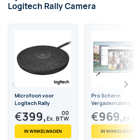
Logitech Rally Camera
Microfoon voor
Pro Scherm
Logitech Rally
Vergaderruimte /
Videoconferentie
€
399,
€
969,
00
Samsung 75 inch
€
482,
€
1.172,
79
49
IN WINKELWAGEN
IN WINKELWAGEN