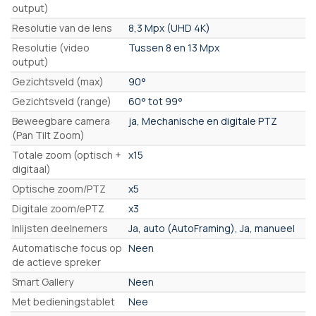
output)
Resolutie van de lens
8,3 Mpx (UHD 4K)
Resolutie (video
Tussen 8 en 13 Mpx
output)
Gezichtsveld (max)
90°
Gezichtsveld (range)
60° tot 99°
Beweegbare camera
ja, Mechanische en digitale PTZ
(Pan Tilt Zoom)
Totale zoom (optisch +
x15
digitaal)
Optische zoom/PTZ
x5
Digitale zoom/ePTZ
x3
Inlijsten deelnemers
Ja, auto (AutoFraming), Ja, manueel
Automatische focus op
Neen
de actieve spreker
Smart Gallery
Neen
Met bedieningstablet
Nee