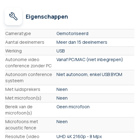
Eigenschappen
Eigenschappen
Cameratype
Gemotoriseerd
Aantal deelnemers
Meer dan 15 deelnemers
Werking
USB
Autonome video
Vanaf PC/MAC (niet inbegrepen)
conference zonder PC
Autonoom conference
Niet autonoom, enkel USB BYOM
systeem
Met luidsprekers
Neen
Met microfoon(s)
Neen
Bereik van de
Geen microfoon
microfoon(s)
Microfoons met
Neen
acoustic fence
Resolutie (video
UHD 4K 2160p - 8 Mpx