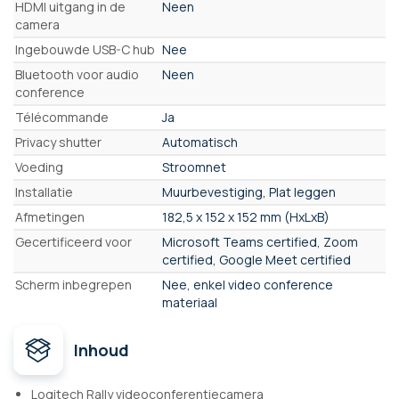
HDMI uitgang in de
Neen
camera
Ingebouwde USB-C hub
Nee
Bluetooth voor audio
Neen
conference
Télécommande
Ja
Privacy shutter
Automatisch
Voeding
Stroomnet
Installatie
Muurbevestiging, Plat leggen
Afmetingen
182,5 x 152 x 152 mm (HxLxB)
Gecertificeerd voor
Microsoft Teams certified, Zoom
certified, Google Meet certified
Scherm inbegrepen
Nee, enkel video conference
materiaal
Inhoud
Logitech Rally videoconferentiecamera