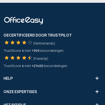
GECERTIFICEERD DOOR TRUSTPILOT
(Netherlands)
TrustScore
4
met
+300
beoordelingen
(Frankrijk)
TrustScore
4
met
+21400
beoordelingen
HELP
ONZE EXPERTISES
HET BEDRIJF