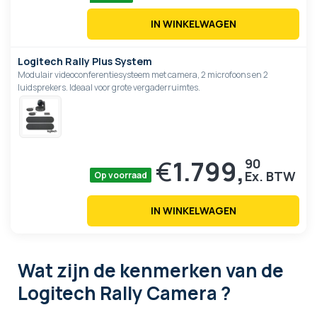
IN WINKELWAGEN
Logitech Rally Plus System
Modulair videoconferentiesysteem met camera, 2 microfoons en 2
luidsprekers. Ideaal voor grote vergaderruimtes.
€
1.799,
90
Op voorraad
IN WINKELWAGEN
Wat zijn de kenmerken
van de
Logitech Rally Camera ?