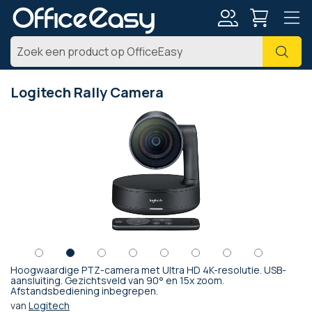
Account
Zoe
Logitech Rally Camera
Ga
naar
het
einde
van
de
afbeeldingen-
gallerij
Hoogwaardige PTZ-camera met Ultra HD 4K-resolutie. USB-
Ga
aansluiting. Gezichtsveld van 90° en 15x zoom.
Afstandsbediening inbegrepen.
naar
het
van
Logitech