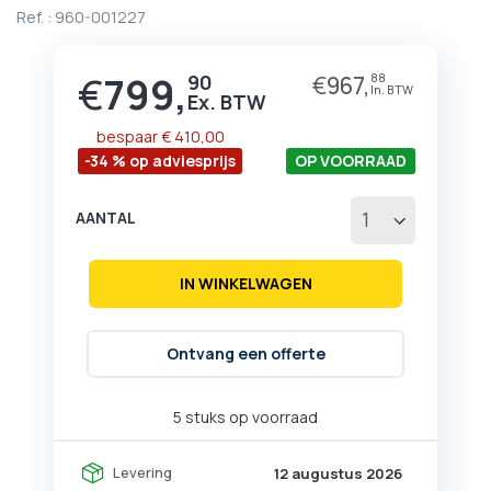
begin
Ref. :
960-001227
van
de
afbeeldingen-
€
799,
90
€
967,
88
Prijs
gallerij
bespaar
€ 410,00
-34 % op adviesprijs
OP VOORRAAD
AANTAL
IN WINKELWAGEN
Ontvang een offerte
5 stuks op voorraad
Levering
12 augustus 2026