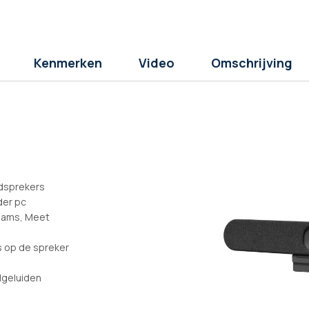
Kenmerken
Video
Omschrijving
idsprekers
der pc
eams, Meet
s op de spreker
dgeluiden