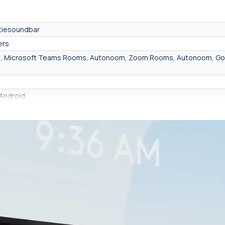
tiesoundbar
ers
, Microsoft Teams Rooms, Autonoom, Zoom Rooms, Autonoom, G
Android
idsprekers (ingebouwd)
begrepen
- 8 Mpx
K)
 Mpx