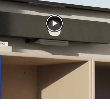
al)
 zoom
Framing)
cking
e op één scherm