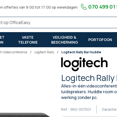
070 499 01
en offertes van 9:00 tot 17:00 op weekdagen
ET
VASTE
VEILIGHEID &
PORTOFOON
ON
TELEFONIE
BESCHERMING
ch Video conference
Logitech Rally
Logitech Rally Bar Huddle
Logitech Rally
Alles-in-één videoconferen
luidsprekers. Huddle room 
werking zonder pc.
Ref. :
960-001501
Garantie