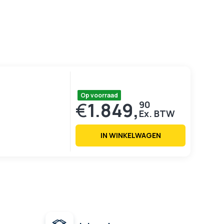
Op voorraad
€
1.849,
90
IN WINKELWAGEN