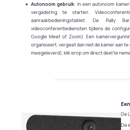
Autonoom gebruik
: In een autonoom kamer
vergadering te starten. Videoconfer
aanraakbedieningstablet. De Rally B
videoconferentiediensten tijdens de configur
Google Meet of Zoom). Een kamervergunning
organiseert, vergeet dan niet de kamer aan te 
meegeleverd), klik erop om direct deel te nem
Een
De 
De i