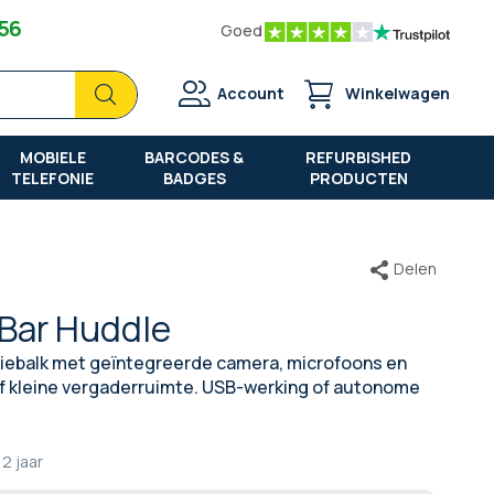
 56
Goed
Zoek
Zoek
Account
Winkelwagen
MOBIELE
BARCODES &
REFURBISHED
TELEFONIE
BADGES
PRODUCTEN
Delen
 Bar Huddle
tiebalk met geïntegreerde camera, microfoons en
of kleine vergaderruimte. USB-werking of autonome
2 jaar