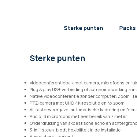
afbeeldingen-
gallerij
Sterke punten
Packs
Sterke punten
Videoconferentiebalk met camera, microfoons en lu
Plug & play USB-verbinding of autonome werking zon
Native videoconferentie zonder computer: Zoom, T
PTZ-camera met UHD 4K-resolutie en 4x zoom
AI: rasterweergave, automatische kadrering en focu
Audio: 6 microfoons met een bereik van 7 meter
Onderdrukking van akoestische echo en achtergron
3-in-1 steun: biedt flexibiliteit in de installatie
Aanpasbare voorkant