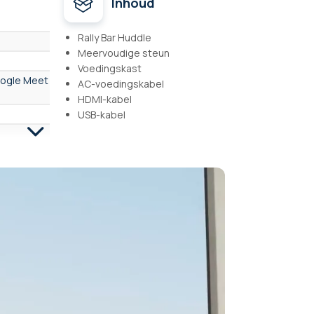
Inhoud
Rally Bar Huddle
Meervoudige steun
Voedingskast
oogle Meet
AC-voedingskabel
HDMI-kabel
USB-kabel