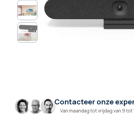
Contacteer onze expe
Ga
naar
Van maandag tot vrijdag van 9 tot
het
begin
van
de