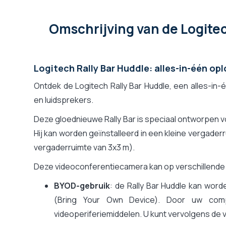
Privacy shutter
Automatisch
Voeding
Stroomnet
Omschrijving
van de Logite
Gecertificeerd voor
Microsoft Teams
Scherm inbegrepen
Nee, enkel vid
Assortiment van de fabrikant
Logitech Rally 
Logitech Rally Bar Huddle: alles-in-één op
Ontdek de Logitech Rally Bar Huddle, een alles-i
en luidsprekers.
Deze gloednieuwe Rally Bar is speciaal ontworpen vo
Hij kan worden geïnstalleerd in een kleine vergaderr
vergaderruimte van 3x3 m).
Deze videoconferentiecamera kan op verschillende
BYOD-gebruik
: de Rally Bar Huddle kan wor
(Bring Your Own Device). Door uw comp
videoperiferiemiddelen. U kunt vervolgens de 