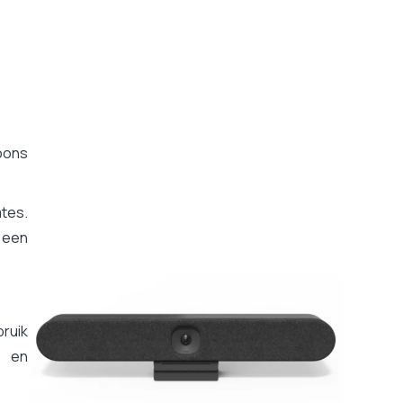
oons
mtes.
 een
ruik
- en