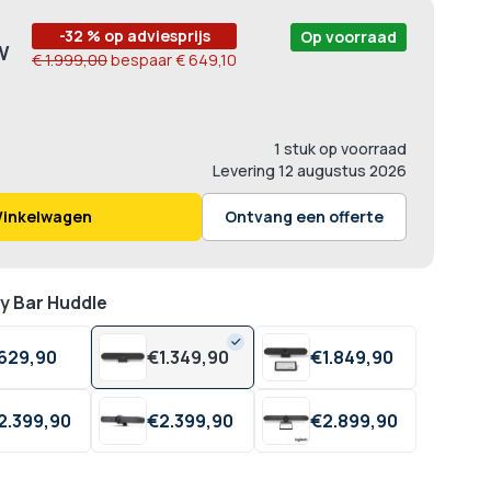
-32 % op adviesprijs
Op voorraad
€ 1.999,00
bespaar
€ 649,10
1 stuk op voorraad
Levering
12 augustus 2026
Winkelwagen
Ontvang een offerte
ly Bar Huddle
629,
90
€
1.349,
90
€
1.849,
90
2.399,
90
€
2.399,
90
€
2.899,
90