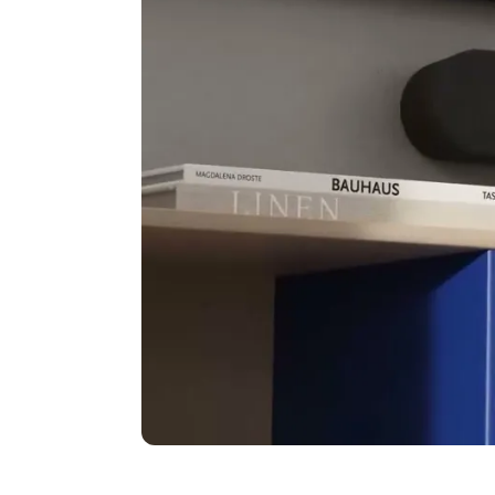
Gezichtsveld (range)
100° tot 150°
Beweegbare camera (Pan Tilt Zoom)
Ja, ePTZ (digita
Totale zoom (optisch + digitaal)
x4
Optische zoom/PTZ
Geen optische
Digitale zoom/ePTZ
x4
Inlijsten deelnemers
Ja, auto (Auto
Automatische focus op de actieve
Ja, Speaker tra
spreker
Smart Gallery
Neen
Met bedieningstablet
Nee
Aantal uitgangen voor schermen
x1 - conferenc
(HDMI)
HDMI uitgang in de camera
Neen
Ingebouwde USB-C hub
Nee
Bluetooth voor audio conference
Neen
Télécommande
Ja