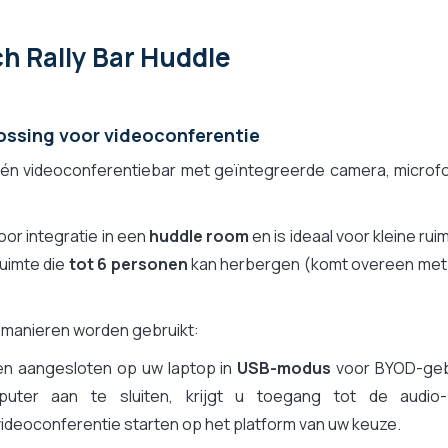
ch Rally Bar Huddle
 certified, Zoom certified, Google Meet certified
eo conference materiaal
Bar Huddle
lossing voor videoconferentie
n-één videoconferentiebar met geïntegreerde camera, microf
or integratie in een
huddle room
en is ideaal voor kleine rui
uimte die
tot 6 personen
kan herbergen (komt overeen met
 manieren worden gebruikt:
den aangesloten op uw laptop in
USB-modus
voor BYOD-geb
uter aan te sluiten, krijgt u toegang tot de audio
videoconferentie starten op het platform van uw keuze.