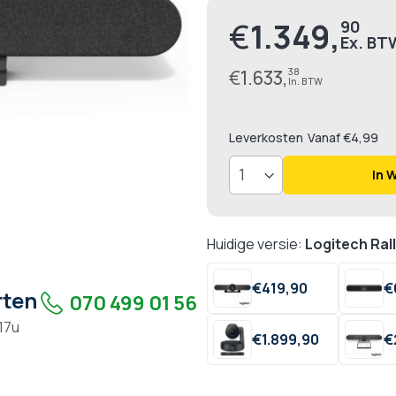
€
1.349,
90
Prijs
€
1.633,
38
Leverkosten
Vanaf €4,99
In 
Huidige versie:
Logitech Ral
€
419,
90
€
rten
070 499 01 56
 17u
€
1.899,
90
€