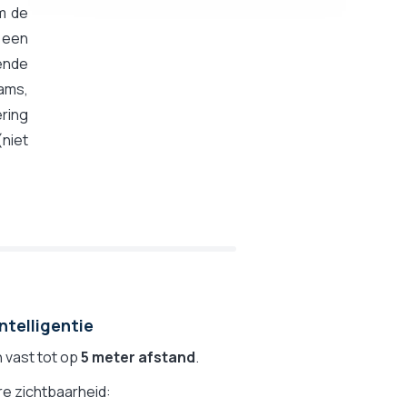
m de
 een
ende
eams,
ring
(niet
telligentie
n vast tot op
5 meter afstand
.
re zichtbaarheid: