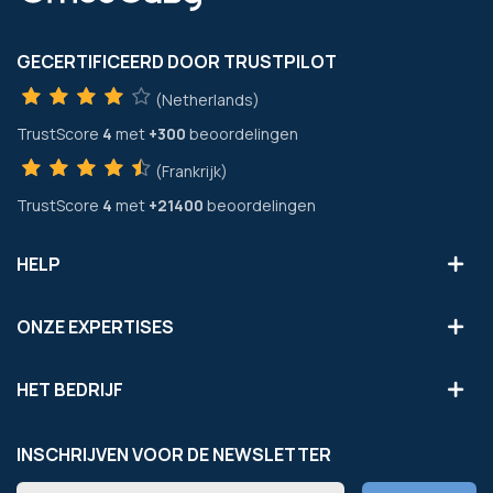
GECERTIFICEERD DOOR TRUSTPILOT
(Netherlands)
TrustScore
4
met
+300
beoordelingen
(Frankrijk)
TrustScore
4
met
+21400
beoordelingen
HELP
ONZE EXPERTISES
HET BEDRIJF
INSCHRIJVEN VOOR DE NEWSLETTER
Abonneer