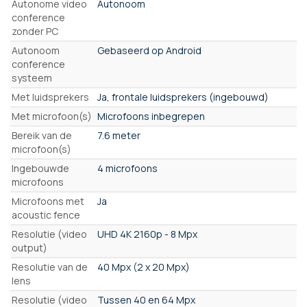
Autonome video
Autonoom
conference
zonder PC
Autonoom
Gebaseerd op Android
conference
systeem
Met luidsprekers
Ja, frontale luidsprekers (ingebouwd)
Met microfoon(s)
Microfoons inbegrepen
Bereik van de
7.6 meter
microfoon(s)
Ingebouwde
4 microfoons
microfoons
Microfoons met
Ja
acoustic fence
Resolutie (video
UHD 4K 2160p - 8 Mpx
output)
Resolutie van de
40 Mpx (2 x 20 Mpx)
lens
Resolutie (video
Tussen 40 en 64 Mpx