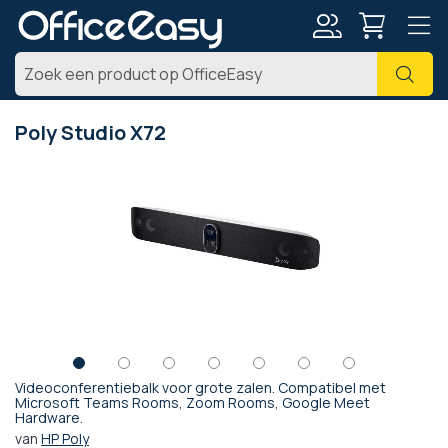
Account
Zoe
Poly Studio X72
Ga
naar
het
einde
van
de
afbeeldingen-
gallerij
Videoconferentiebalk voor grote zalen. Compatibel met
Ga
Microsoft Teams Rooms, Zoom Rooms, Google Meet
Hardware.
naar
het
van
HP Poly