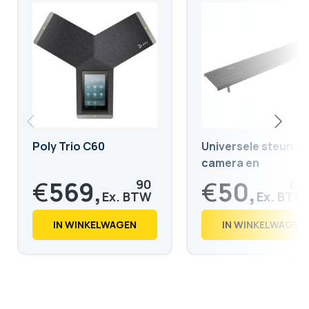
Poly Trio C60
Universele steun v
camera en
videoconferentieba
€
569,
€
50,
90
00
€
689,
€
60,
58
50
IN WINKELWAGEN
IN WINKELWAGEN