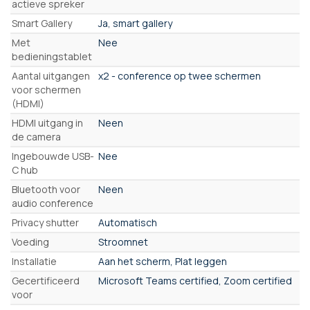
actieve spreker
Smart Gallery
Ja, smart gallery
Met
Nee
bedieningstablet
Aantal uitgangen
x2 - conference op twee schermen
voor schermen
(HDMI)
HDMI uitgang in
Neen
de camera
Ingebouwde USB-
Nee
C hub
Bluetooth voor
Neen
audio conference
Privacy shutter
Automatisch
Voeding
Stroomnet
Installatie
Aan het scherm, Plat leggen
Gecertificeerd
Microsoft Teams certified, Zoom certified
voor