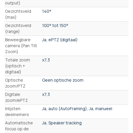
output)
Gezichtsveld
140°
(max)
Gezichtsveld
100° tot 150°
(range)
Beweegbare
Ja, ePTZ (digitaal)
camera (Pan Tilt
Zoom)
Totale zoom
x7,3
(optisch +
digitaal)
Optische
Geen optische zoom
zoom/PTZ
Digitale
x7,3
zoom/ePTZ
Inlijsten
Ja, auto (AutoFraming), Ja, manueel
deelnemers
Automatische
Ja, Speaker tracking
focus op de