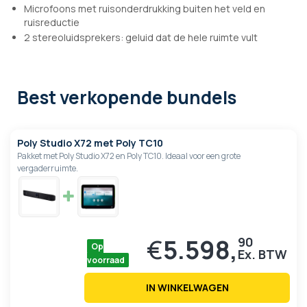
Microfoons met ruisonderdrukking buiten het veld en
ruisreductie
2 stereoluidsprekers: geluid dat de hele ruimte vult
Best verkopende bundels
Poly Studio X72 met Poly TC10
Pakket met Poly Studio X72 en Poly TC10. Ideaal voor een grote
vergaderruimte.
€
5.598,
90
Op
voorraad
IN WINKELWAGEN