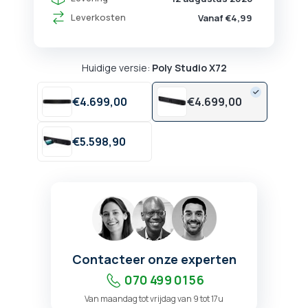
Leverkosten
Vanaf €4,99
Huidige versie:
Poly Studio X72
€
4.699,
00
€
4.699,
00
€
5.598,
90
Contacteer onze experten
070 499 01 56
Van maandag tot vrijdag van 9 tot 17u