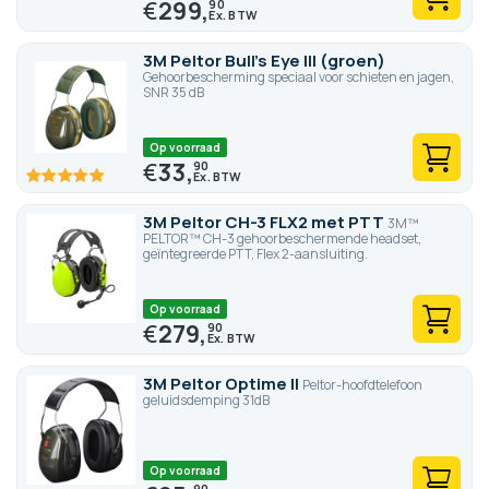
€
299,
90
3M Peltor Bull's Eye III (groen)
Gehoorbescherming speciaal voor schieten en jagen,
SNR 35 dB
Op voorraad
€
33,
90
100
100
% of
3M Peltor CH-3 FLX2 met PTT
3M™
PELTOR™ CH-3 gehoorbeschermende headset,
geïntegreerde PTT, Flex 2-aansluiting.
Op voorraad
€
279,
90
3M Peltor Optime II
Peltor-hoofdtelefoon
geluidsdemping 31dB
Op voorraad
90