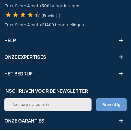
TrustScore
4
met
+300
beoordelingen
(Frankrijk)
TrustScore
4
met
+21400
beoordelingen
HELP
ONZE EXPERTISES
HET BEDRIJF
INSCHRIJVEN VOOR DE NEWSLETTER
Abonneer
Bevestig
u
op
onze
ONZE GARANTIES
nieuwsbrief