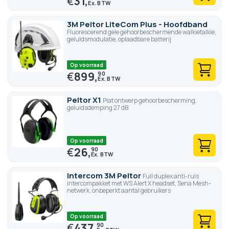
€
31,
3M Peltor LiteCom Plus - Hoofdband
Fluorescerend gele gehoorbeschermende walkietalkie,
geluidsmodulatie, oplaadbare batterij
Op voorraad
€
899,
90
Peltor X1
Plat ontwerp gehoorbescherming,
geluidsdemping 27 dB
Op voorraad
€
26,
90
Intercom 3M Peltor
Full duplex anti-ruis
intercompakket met WS Alert X headset, Sena Mesh-
netwerk, onbeperkt aantal gebruikers
Op voorraad
€
437,
90