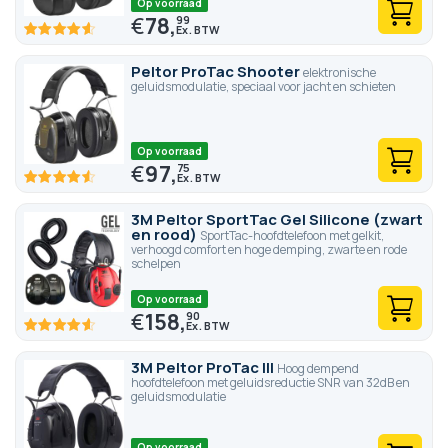
Op voorraad
€
78,
99
91.4
100
% of
Peltor ProTac Shooter
elektronische
geluidsmodulatie, speciaal voor jacht en schieten
Op voorraad
€
97,
75
91
100
% of
3M Peltor SportTac Gel Silicone (zwart
en rood)
SportTac-hoofdtelefoon met gelkit,
verhoogd comfort en hoge demping, zwarte en rode
schelpen
Op voorraad
€
158,
90
91.8
100
% of
3M Peltor ProTac III
Hoog dempend
hoofdtelefoon met geluidsreductie SNR van 32dB en
geluidsmodulatie
Op voorraad