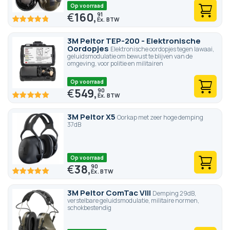
Op voorraad
€
160,
91
96
100
% of
3M Peltor TEP-200 - Elektronische
Oordopjes
Elektronische oordopjes tegen lawaai,
geluidsmodulatie om bewust te blijven van de
omgeving, voor politie en militairen
Op voorraad
€
549,
90
100
100
% of
3M Peltor X5
Oorkap met zeer hoge demping
37dB
Op voorraad
€
38,
90
100
100
% of
3M Peltor ComTac VIII
Demping 29dB,
verstelbare geluidsmodulatie, militaire normen,
schokbestendig