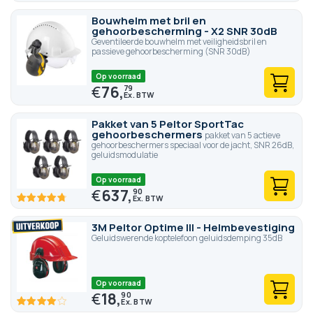
Bouwhelm met bril en
gehoorbescherming - X2 SNR 30dB
Geventileerde bouwhelm met veiligheidsbril en
passieve gehoorbescherming (SNR 30dB)
Op voorraad
€
76,
79
Pakket van 5 Peltor SportTac
gehoorbeschermers
pakket van 5 actieve
gehoorbeschermers speciaal voor de jacht, SNR 26dB,
geluidsmodulatie
Op voorraad
€
637,
90
95.2
100
% of
3M Peltor Optime III - Helmbevestiging
Geluidswerende koptelefoon geluidsdemping 35dB
Op voorraad
€
18,
90
80
100
% of