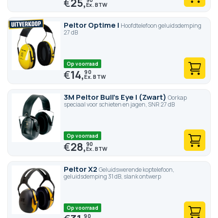
€
25,
Peltor Optime I
Hoofdtelefoon geluidsdemping
27 dB
Op voorraad
€
14,
90
3M Peltor Bull's Eye I (Zwart)
Oorkap
speciaal voor schieten en jagen, SNR 27 dB
Op voorraad
€
28,
90
Peltor X2
Geluidswerende koptelefoon,
geluidsdemping 31 dB, slank ontwerp
Op voorraad
90