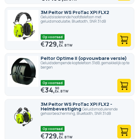
3M Peltor WS ProTac XPI FLX2
Geluidsisolerende hoofdtelefoon met
geluidsmodulatie, Bluetooth, SNR 31 dB
Op voorraad
€
729,
90
Peltor Optime II (opvouwbare versie)
Geluidsdempende koptelefoon 31dB, gemakkelijk op te
bergen
Op voorraad
€
34,
90
3M Peltor WS ProTac XPI FLX2 -
Helmbevestiging
Geluidsmodulerende
gehoorbescherming, Bluetooth, SNR 31 dB
Op voorraad
€
729,
90