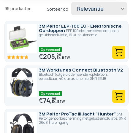
95
producten
Sorteer op
3M Peltor EEP-100 EU - Elektronische
Oordoppen
EEP 100 elektronische oordoppen,
geluidsmodulatie, 16 uur autonomie
Op voorraad
€
205,
06
96.6
100
% of
3M Worktunes Connect Bluetooth V2
Bluetooth 5.3 geluiddempende koptelefoon,
oplaadbaar, 40 uur autonomie, SNR 33dB
Op voorraad
€
74,
90
3M Peltor ProTac III Jacht "Hunter"
3M
Peltor gehoorbescherming met geluidsmodulatie, SNR
26dB, hulpingang