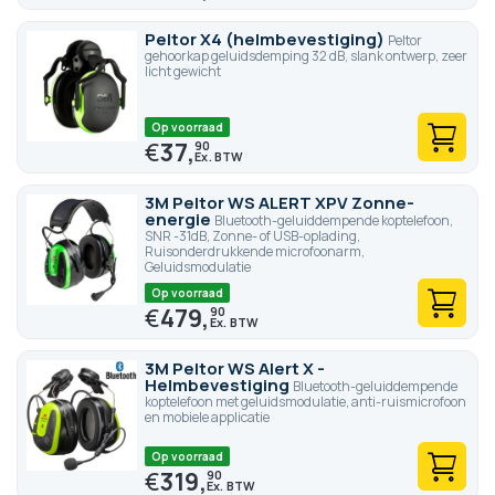
Peltor X4 (helmbevestiging)
Peltor
gehoorkap geluidsdemping 32 dB, slank ontwerp, zeer
licht gewicht
Op voorraad
€
37,
90
3M Peltor WS ALERT XPV Zonne-
energie
Bluetooth-geluiddempende koptelefoon,
SNR -31dB, Zonne- of USB-oplading,
Ruisonderdrukkende microfoonarm,
Geluidsmodulatie
Op voorraad
€
479,
90
3M Peltor WS Alert X -
Helmbevestiging
Bluetooth-geluiddempende
koptelefoon met geluidsmodulatie, anti-ruismicrofoon
en mobiele applicatie
Op voorraad
€
319,
90