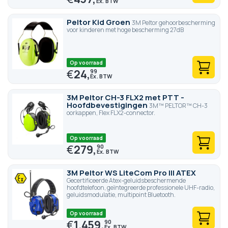
Peltor Kid Groen
3M Peltor gehoorbescherming
voor kinderen met hoge bescherming 27dB
Op voorraad
€
24,
99
3M Peltor CH-3 FLX2 met PTT -
Hoofdbevestigingen
3M™ PELTOR™ CH-3
oorkappen, Flex FLX2-connector.
Op voorraad
€
279,
90
3M Peltor WS LiteCom Pro III ATEX
Gecertificeerde Atex-geluidsbeschermende
hoofdtelefoon, geïntegreerde professionele UHF-radio,
geluidsmodulatie, multipoint Bluetooth.
Op voorraad
€
1.459,
90