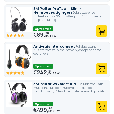
3M Peltor ProTac III Slim -
Helmbevestigingen
Geluidswerende
koptelefoon SNR 25dB, batterijduur 100u, 3,5mm
hulpaansluiting
Op voorraad
€
89,
90
91
100
% of
Anti-ruisintercomset
Full duplex anti-
ruisintercomset, Mesh-netwerk, onbeperkt aantal
gebruikers
Op voorraad
€
242,
91
100
100
% of
3M Peltor WS Alert XPi+
Geluidsmodulatie,
multipoint Bluetooth, ruisonderdrukkende
microfoonarm, FM-radio en instelbare audioprofielen
Op voorraad
€
499,
90