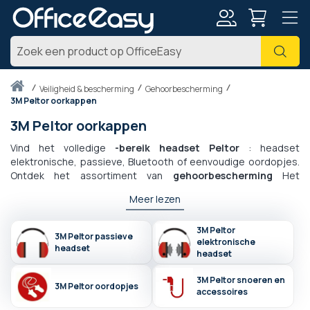
Account
Zoe
Thuis
veiligheid & bescherming
Gehoorbescherming
3M Peltor oorkappen
3M Peltor oorkappen
Vind het volledige
-bereik headset Peltor
: headset
elektronische, passieve, Bluetooth of eenvoudige oordopjes.
Ontdek het assortiment van
gehoorbescherming
Het
krachtigste en breedste assortiment op de markt, van de
Meer lezen
Comtac tot de Sporttac of de X-serie voor bouw en doe-het-
zelf, vindt u hier de gehoorbescherming die perfect aansluit op
uw behoeften. Een professionele oorkappen biedt
3M Peltor
3M Peltor passieve
elektronische
dempingswaarden van 20 tot 38 dB en is compatibel met
headset
headset
professionele toepassingen die permanente communicatie in
lawaaiige omgevingen vereisen.
3M Peltor snoeren en
3M Peltor oordopjes
accessoires