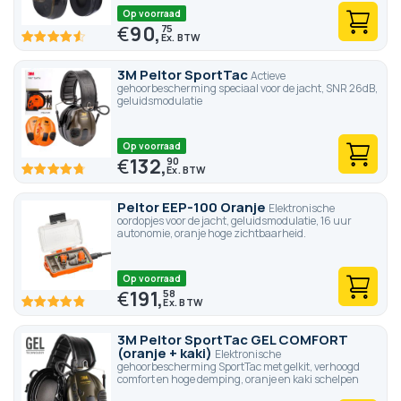
Op voorraad
€
90,
75
91
100
% of
3M Peltor SportTac
Actieve
gehoorbescherming speciaal voor de jacht, SNR 26dB,
geluidsmodulatie
Op voorraad
€
132,
90
95.2
100
% of
Peltor EEP-100 Oranje
Elektronische
oordopjes voor de jacht, geluidsmodulatie, 16 uur
autonomie, oranje hoge zichtbaarheid.
Op voorraad
€
191,
58
96.6
100
% of
3M Peltor SportTac GEL COMFORT
(oranje + kaki)
Elektronische
gehoorbescherming SportTac met gelkit, verhoogd
comfort en hoge demping, oranje en kaki schelpen