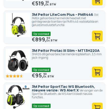
€
519,
90
3M Peltor LiteCom Plus - PMR446
3M
Peltor gehoorbeschermende headset met
geïntegreerde licentievrije PMR446 walkietalkie en
geluidsmodulatiefunctie
Op voorraad
€
899,
90
3M Peltor Protac III Slim - MT13H220A
SNR26 dB gehoorbeschermende koptelefoon, 3,5 mm
jack-ingang
Op voorraad
€
95,
90
91
100
% of
3M Peltor SportTac WS Bluetooth,
nieuwe versie: WS Alert X
Vervanger van de
SportTac Bluetooth, de WS Alert X biedt nieuwe
functies.
Op voorraad