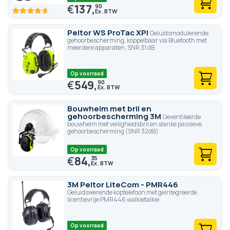
€
137,
90
93
100
% of
Peltor WS ProTac XPI
Geluidsmodulerende
gehoorbescherming, koppelbaar via Bluetooth met
meerdere apparaten, SNR 31 dB
Op voorraad
€
549,
90
Bouwhelm met bril en
gehoorbescherming 3M
Geventileerde
bouwhelm met veiligheidsbril en slanke passieve
gehoorbescherming (SNR 32dB)
Op voorraad
€
84,
35
3M Peltor LiteCom - PMR446
Geluidswerende koptelefoon met geïntegreerde
licentievrije PMR446 walkietalkie
Op voorraad