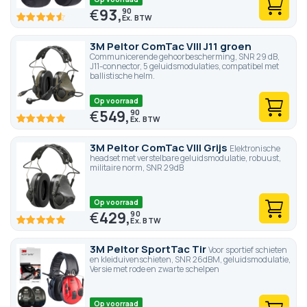
€
93,
90
91
100
% of
3M Peltor ComTac VIII J11 groen
Communicerende gehoorbescherming, SNR 29 dB,
J11-connector, 5 geluidsmodulaties, compatibel met
ballistische helm.
Op voorraad
€
549,
90
100
100
% of
3M Peltor ComTac VIII Grijs
Elektronische
headset met verstelbare geluidsmodulatie, robuust,
militaire norm, SNR 29dB
Op voorraad
€
429,
90
100
100
% of
3M Peltor SportTac Tir
Voor sportief schieten
en kleiduivenschieten, SNR 26dBM, geluidsmodulatie,
Versie met rode en zwarte schelpen
Op voorraad