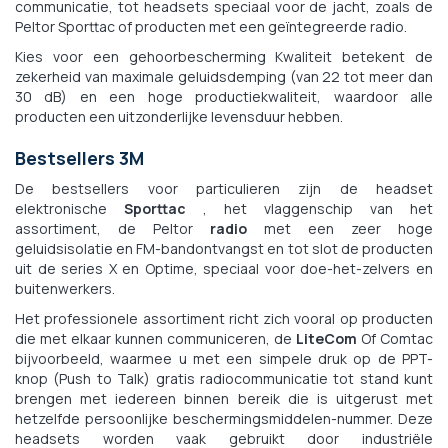
communicatie, tot headsets speciaal voor de jacht, zoals de
Peltor Sporttac of producten met een geïntegreerde radio.
Kies voor een gehoorbescherming
Kwaliteit betekent de
zekerheid van maximale geluidsdemping (van 22 tot meer dan
30 dB) en een hoge productiekwaliteit, waardoor alle
producten een uitzonderlijke levensduur hebben.
Bestsellers 3M
De bestsellers voor particulieren zijn de headset
elektronische
Sporttac
, het vlaggenschip van het
assortiment, de Peltor
radio
met een zeer hoge
geluidsisolatie en FM-bandontvangst en tot slot de producten
uit de series X en Optime, speciaal voor doe-het-zelvers en
buitenwerkers.
Het professionele assortiment richt zich vooral op producten
die met elkaar kunnen communiceren, de
LiteCom
Of Comtac
bijvoorbeeld, waarmee u met een simpele druk op de PPT-
knop (Push to Talk) gratis radiocommunicatie tot stand kunt
brengen met iedereen binnen bereik die is uitgerust met
hetzelfde persoonlijke beschermingsmiddelen-nummer. Deze
headsets worden vaak gebruikt door industriële