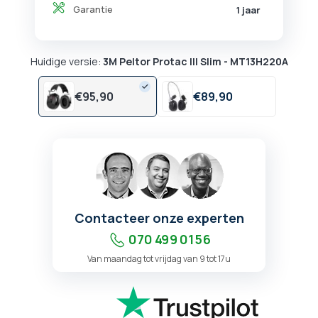
Garantie
1 jaar
Huidige versie:
3M Peltor Protac III Slim - MT13H220A
€
95,
90
€
89,
90
Contacteer onze experten
070 499 01 56
Van maandag tot vrijdag van 9 tot 17u