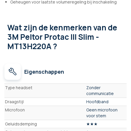
Geheugen voor laatste volumeregeling bij inschakeling
Wat zijn de kenmerken
van de
3M Peltor Protac III Slim -
MT13H220A ?
Eigenschappen
Eigenschappen
Type headset
Zonder
communicatie
Draagstijl
Hoofdband
Microfoon
Geen microfoon
voor stem
Geluidsdemping
★★★