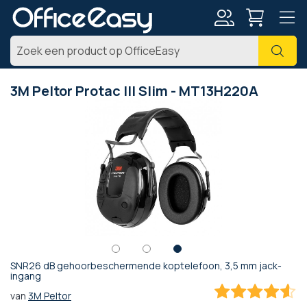
Account
Zoe
3M Peltor Protac III Slim - MT13H220A
Ga
naar
het
einde
van
de
afbeeldingen-
gallerij
SNR26 dB gehoorbeschermende koptelefoon, 3,5 mm jack-
Ga
ingang
naar
van
3M Peltor
het
90.909090909091
100
% of