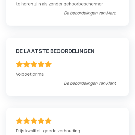
te horen zijn als zonder gehoorbeschermer
De beoordelingen van
Marc
DE LAATSTE BEOORDELINGEN
100
100
% of
Voldoet prima
De beoordelingen van
Klant
100
100
% of
Prijs kwaliteit goede verhouding