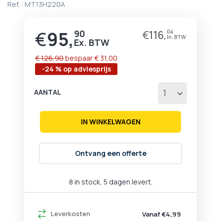
Ref. :
MT13H220A
begin
van
de
€
95,
90
€
116,
04
Prijs
afbeeldingen-
gallerij
€ 126,90
bespaar
€ 31,00
-24 % op adviesprijs
AANTAL
IN WINKELWAGEN
Ontvang een offerte
8 in stock, 5 dagen levert.
Leverkosten
Vanaf €4,99