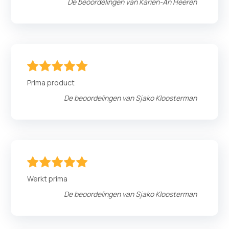
De beoordelingen van
Karien-An Heeren
100
100
% of
Prima product
De beoordelingen van
Sjako Kloosterman
100
100
% of
Werkt prima
De beoordelingen van
Sjako Kloosterman