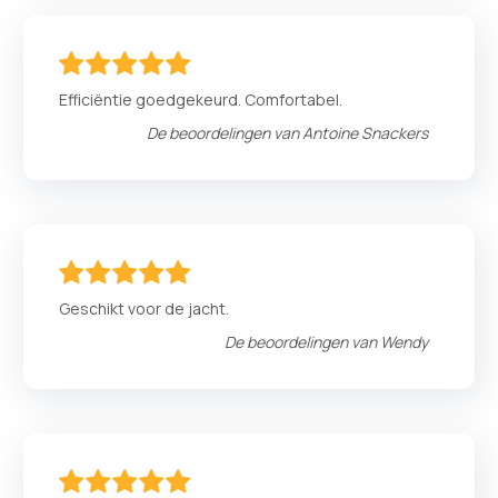
100
100
% of
Efficiëntie goedgekeurd. Comfortabel.
De beoordelingen van
Antoine Snackers
100
100
% of
Geschikt voor de jacht.
De beoordelingen van
Wendy