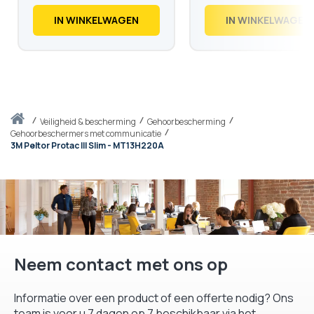
€
60,
€
30,
38
24
IN WINKELWAGEN
IN WINKELWAGEN
Thuis
veiligheid & bescherming
Gehoorbescherming
Gehoorbeschermers met communicatie
3M Peltor Protac III Slim - MT13H220A
Neem contact met ons op
Informatie over een product of een offerte nodig? Ons
team is voor u 7 dagen op 7 beschikbaar via het