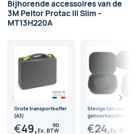
Bijhorende accessoires
van de
3M Peltor Protac III Slim -
MT13H220A
Grote transportkoffer
Stevige tas voor
(A3)
gehoorbescherme
koptelefoon
€
49,
€
24,
90
99