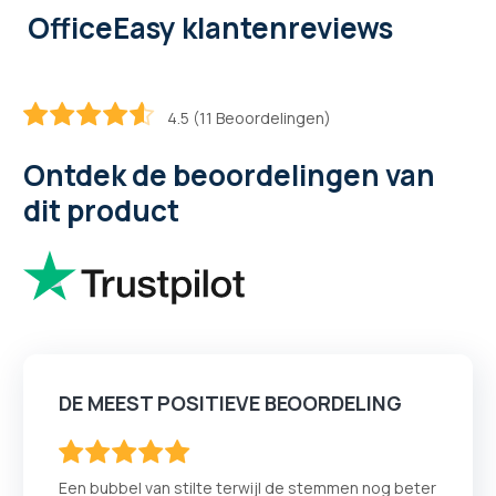
OfficeEasy klantenreviews
4.5 (11 Beoordelingen)
90.909090909091
100
% of
Ontdek de beoordelingen van
dit product
DE MEEST POSITIEVE BEOORDELING
100
100
% of
Een bubbel van stilte terwijl de stemmen nog beter