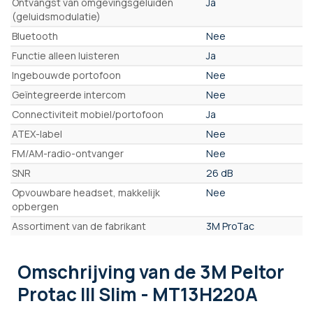
Ontvangst van omgevingsgeluiden
Ja
(geluidsmodulatie)
Bluetooth
Nee
Functie alleen luisteren
Ja
Ingebouwde portofoon
Nee
Geïntegreerde intercom
Nee
Connectiviteit mobiel/portofoon
Ja
ATEX-label
Nee
FM/AM-radio-ontvanger
Nee
SNR
26 dB
Opvouwbare headset, makkelijk
Nee
opbergen
Assortiment van de fabrikant
3M ProTac
Omschrijving
van de 3M Peltor
Protac III Slim - MT13H220A