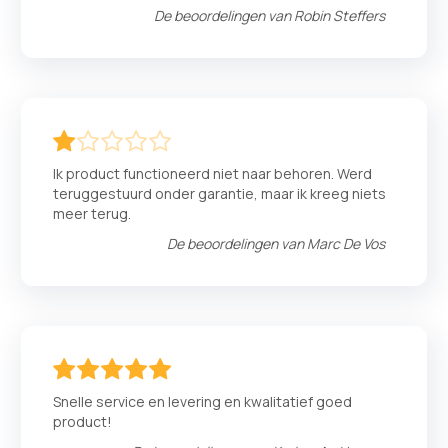
De beoordelingen van
Robin Steffers
20
100
% of
Ik product functioneerd niet naar behoren. Werd
teruggestuurd onder garantie, maar ik kreeg niets
meer terug.
De beoordelingen van
Marc De Vos
100
100
% of
Snelle service en levering en kwalitatief goed
product!