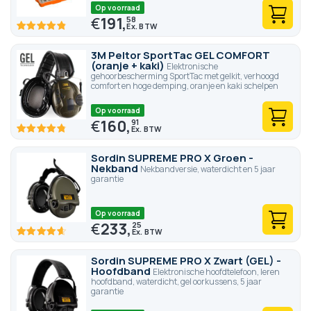
Op voorraad
€
191,
58
96.6
100
% of
3M Peltor SportTac GEL COMFORT
(oranje + kaki)
Elektronische
gehoorbescherming SportTac met gelkit, verhoogd
comfort en hoge demping, oranje en kaki schelpen
Op voorraad
€
160,
91
96
100
% of
Sordin SUPREME PRO X Groen -
Nekband
Nekbandversie, waterdicht en 5 jaar
garantie
Op voorraad
€
233,
25
92.8
100
% of
Sordin SUPREME PRO X Zwart (GEL) -
Hoofdband
Elektronische hoofdtelefoon, leren
hoofdband, waterdicht, gel oorkussens, 5 jaar
garantie