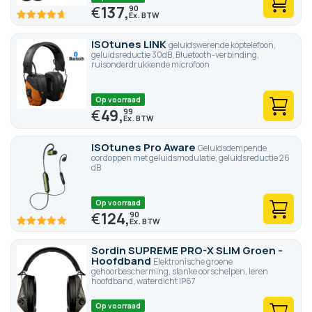
€
137,
90
93
100
% of
ISOtunes LINK
geluidswerende koptelefoon,
geluidsreductie 30dB, Bluetooth-verbinding,
ruisonderdrukkende microfoon
Op voorraad
€
49,
99
ISOtunes Pro Aware
Geluidsdempende
oordoppen met geluidsmodulatie, geluidsreductie 26
dB
Op voorraad
€
124,
90
100
100
% of
Sordin SUPREME PRO-X SLIM Groen -
Hoofdband
Elektronische groene
gehoorbescherming, slanke oorschelpen, leren
hoofdband, waterdicht IP67
Op voorraad