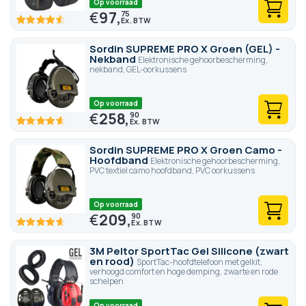
Op voorraad
€
97,
75
91
100
% of
Sordin SUPREME PRO X Groen (GEL) -
Nekband
Elektronische gehoorbescherming,
nekband, GEL-oorkussens
Op voorraad
€
258,
90
92.8
100
% of
Sordin SUPREME PRO X Groen Camo -
Hoofdband
Elektronische gehoorbescherming,
PVC textiel camo hoofdband, PVC oorkussens
Op voorraad
€
209,
90
92.8
100
% of
3M Peltor SportTac Gel Silicone (zwart
en rood)
SportTac-hoofdtelefoon met gelkit,
verhoogd comfort en hoge demping, zwarte en rode
schelpen
Op voorraad