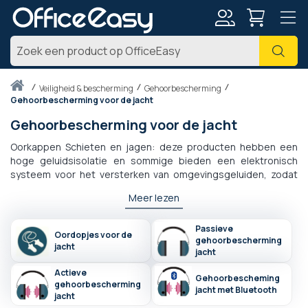
Account
Zoe
Thuis
veiligheid & bescherming
Gehoorbescherming
Gehoorbescherming voor de jacht
Gehoorbescherming voor de jacht
Oorkappen Schieten en jagen: deze producten hebben een
hoge geluidsisolatie en sommige bieden een elektronisch
systeem voor het versterken van omgevingsgeluiden, zodat
de schutter wordt beschermd tegen ontploffingen van
Meer lezen
vuurwapens en het geluid op een verbeterde manier kan
horen. straal van meer dan 50 meter. 3M Peltor en MSA Sordin
zijn de 2 wereldleiders in oorkappen speciale ballenvangers,
Passieve
Oordopjes voor de
gehoorbescherming
schieten & jagen en Gehoorbescherming elektronica met
jacht
jacht
hoge demping.
Actieve
Gehoorbescheming
gehoorbescherming
jacht met Bluetooth
jacht