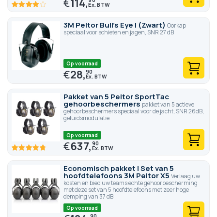
€
114,
80
100
% of
3M Peltor Bull's Eye I (Zwart)
Oorkap
speciaal voor schieten en jagen, SNR 27 dB
Op voorraad
€
28,
90
Pakket van 5 Peltor SportTac
gehoorbeschermers
pakket van 5 actieve
gehoorbeschermers speciaal voor de jacht, SNR 26dB,
geluidsmodulatie
Op voorraad
€
637,
90
95.2
100
% of
Economisch pakket | Set van 5
hoofdtelefoons 3M Peltor X5
Verlaag uw
kosten en bied uw teams echte gehoorbescherming
met deze set van 5 hoofdtelefoons met zeer hoge
demping van 37 dB
Op voorraad
90