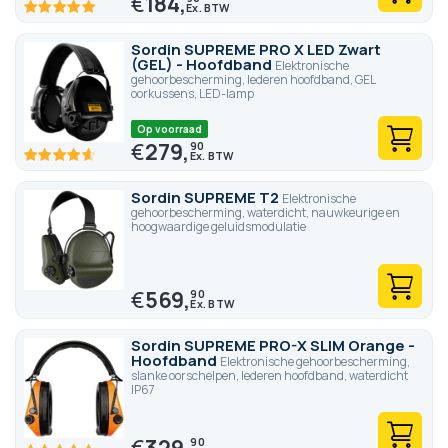
€
184,
100
100
% of
Sordin SUPREME PRO X LED Zwart
(GEL) - Hoofdband
Elektronische
gehoorbescherming, lederen hoofdband, GEL
oorkussens, LED-lamp
Op voorraad
€
279,
90
92.8
100
% of
Sordin SUPREME T2
Elektronische
gehoorbescherming, waterdicht, nauwkeurige en
hoogwaardige geluidsmodulatie
€
569,
90
Sordin SUPREME PRO-X SLIM Orange -
Hoofdband
Elektronische gehoorbescherming,
slanke oorschelpen, lederen hoofdband, waterdicht
IP67
€
329,
90