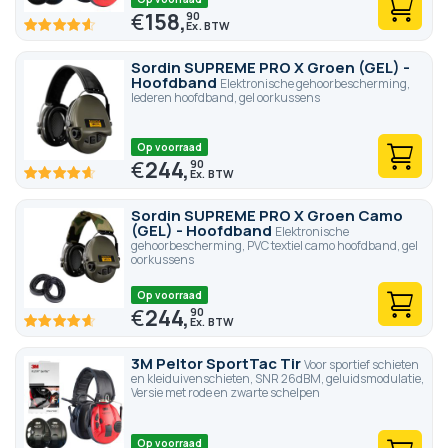
€
158,
90
91.8
100
% of
Sordin SUPREME PRO X Groen (GEL) -
Hoofdband
Elektronische gehoorbescherming,
lederen hoofdband, gel oorkussens
Op voorraad
€
244,
90
92.8
100
% of
Sordin SUPREME PRO X Groen Camo
(GEL) - Hoofdband
Elektronische
gehoorbescherming, PVC textiel camo hoofdband, gel
oorkussens
Op voorraad
€
244,
90
92.8
100
% of
3M Peltor SportTac Tir
Voor sportief schieten
en kleiduivenschieten, SNR 26dBM, geluidsmodulatie,
Versie met rode en zwarte schelpen
Op voorraad