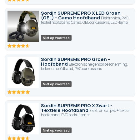
92.8
100
% of
Sordin SUPREME PRO X LED Groen
(GEL) - Camo Hoofdband
Elektronica, PVC
textiel hoofdband Camo, GEL oorkussens, LED-lamp
Niet op voorraad
92.8
100
% of
Sordin SUPREME PRO Groen -
Hoofdband
Elektronische gehoorbescherming,
lederen hoofdband, PVC oorkussens
Niet op voorraad
100
100
% of
Sordin SUPREME PRO X Zwart -
Textiele Hoofdband
Elektronica, pvc + textiel
hoofdband, PVC oorkussens
Niet op voorraad