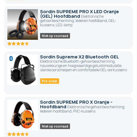
92.8
100
% of
Sordin SUPREME PRO X LED Oranje
(GEL) Hoofdband
Elektronische
gehoorbescherming, lederen hoofdband, GEL-
kussens, LED-lamp
Niet op voorraad
92.8
100
% of
Sordin Supreme X2 Bluetooth GEL
Elektronische Bluetooth-gehoorbescherming,
nauwkeurige en hoogwaardige geluidsmodulatie,
slanke oorschelpen en comfortabele GEL-oorkussens
Pre-order
Sordin SUPREME PRO X Oranje -
Hoofdband
Elektronische gehoorbescherming,
lederen hoofdband, PVC-kussens
Niet op voorraad