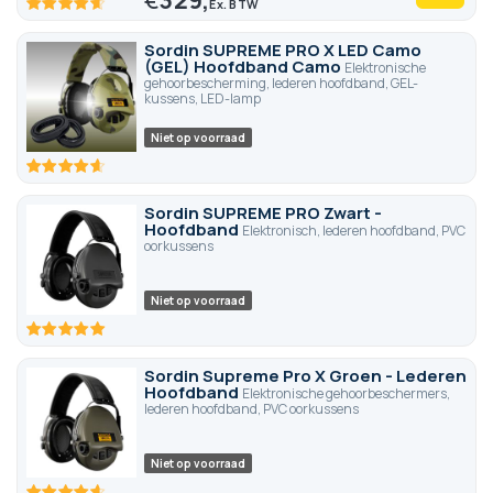
92.8
100
% of
Sordin SUPREME PRO X LED Camo
(GEL) Hoofdband Camo
Elektronische
gehoorbescherming, lederen hoofdband, GEL-
kussens, LED-lamp
Niet op voorraad
92.8
100
% of
Sordin SUPREME PRO Zwart -
Hoofdband
Elektronisch, lederen hoofdband, PVC
oorkussens
Niet op voorraad
100
100
% of
Sordin Supreme Pro X Groen - Lederen
Hoofdband
Elektronische gehoorbeschermers,
lederen hoofdband, PVC oorkussens
Niet op voorraad