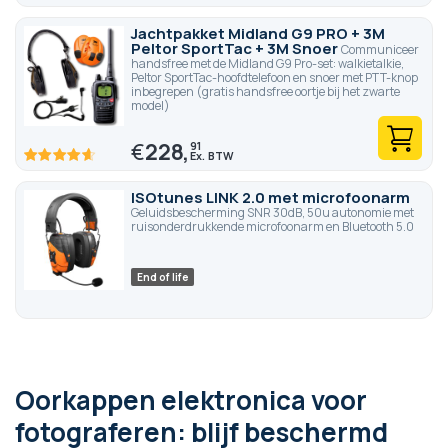
92.8
100
% of
Jachtpakket Midland G9 PRO + 3M
Peltor SportTac + 3M Snoer
Communiceer
handsfree met de Midland G9 Pro-set: walkietalkie,
Peltor SportTac-hoofdtelefoon en snoer met PTT-knop
inbegrepen (gratis handsfree oortje bij het zwarte
model)
€
228,
91
92.8
100
% of
ISOtunes LINK 2.0 met microfoonarm
Geluidsbescherming SNR 30dB, 50u autonomie met
ruisonderdrukkende microfoonarm en Bluetooth 5.0
End of life
Oorkappen elektronica voor
fotograferen: blijf beschermd