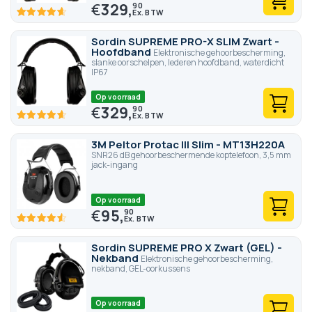
€
329,
90
92.8
100
% of
Sordin SUPREME PRO-X SLIM Zwart -
Hoofdband
Elektronische gehoorbescherming,
slanke oorschelpen, lederen hoofdband, waterdicht
IP67
Op voorraad
€
329,
90
92.8
100
% of
3M Peltor Protac III Slim - MT13H220A
SNR26 dB gehoorbeschermende koptelefoon, 3,5 mm
jack-ingang
Op voorraad
€
95,
90
91
100
% of
Sordin SUPREME PRO X Zwart (GEL) -
Nekband
Elektronische gehoorbescherming,
nekband, GEL-oorkussens
Op voorraad