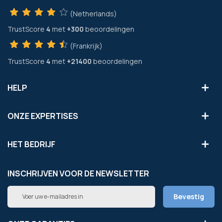
(Netherlands)
TrustScore
4
met
+300
beoordelingen
(Frankrijk)
TrustScore
4
met
+21400
beoordelingen
HELP
ONZE EXPERTISES
HET BEDRIJF
INSCHRIJVEN VOOR DE NEWSLETTER
Abonneer
Bevestig
u
op
onze