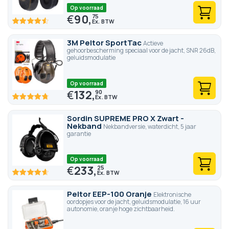
Op voorraad
€
90,
75
91
100
% of
3M Peltor SportTac
Actieve
gehoorbescherming speciaal voor de jacht, SNR 26dB,
geluidsmodulatie
Op voorraad
€
132,
90
95.2
100
% of
Sordin SUPREME PRO X Zwart -
Nekband
Nekbandversie, waterdicht, 5 jaar
garantie
Op voorraad
€
233,
25
92.8
100
% of
Peltor EEP-100 Oranje
Elektronische
oordopjes voor de jacht, geluidsmodulatie, 16 uur
autonomie, oranje hoge zichtbaarheid.