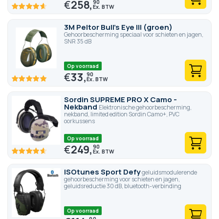
€
258,
90
92.8
100
% of
3M Peltor Bull's Eye III (groen)
Gehoorbescherming speciaal voor schieten en jagen,
SNR 35 dB
Op voorraad
€
33,
90
100
100
% of
Sordin SUPREME PRO X Camo -
Nekband
Elektronische gehoorbescherming,
nekband, limited edition Sordin Camo+, PVC
oorkussens
Op voorraad
€
249,
90
92.8
100
% of
ISOtunes Sport Defy
geluidsmodulerende
gehoorbescherming voor schieten en jagen,
geluidsreductie 30 dB, bluetooth-verbinding
Op voorraad
90