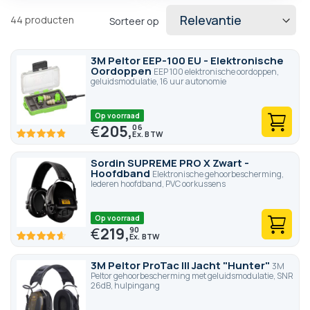
44
producten
Sorteer op
3M Peltor EEP-100 EU - Elektronische
Oordoppen
EEP 100 elektronische oordoppen,
geluidsmodulatie, 16 uur autonomie
Op voorraad
€
205,
06
96.6
100
% of
Sordin SUPREME PRO X Zwart -
Hoofdband
Elektronische gehoorbescherming,
lederen hoofdband, PVC oorkussens
Op voorraad
€
219,
90
92.8
100
% of
3M Peltor ProTac III Jacht "Hunter"
3M
Peltor gehoorbescherming met geluidsmodulatie, SNR
26dB, hulpingang