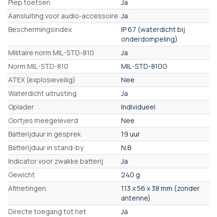
Piep toetsen
Ja
Aansluiting voor audio-accessoire
Ja
Beschermingsindex
IP 67 (waterdicht bij
onderdompeling)
Militaire norm MIL-STD-810
Ja
Norm MIL-STD-810
MIL-STD-810G
ATEX (explosieveilig)
Nee
Waterdicht uitrusting
Ja
Oplader
Individueel
Oortjes meegeleverd
Nee
Batterijduur in gesprek
19 uur
Batterijduur in stand-by
N.B
Indicator voor zwakke batterij
Ja
Gewicht
240 g
Afmetingen
113 x 56 x 38 mm (zonder
antenne)
Directe toegang tot het
Ja