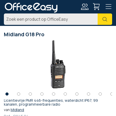
Account
Zoe
Midland G18 Pro
Ga
naar
het
einde
van
de
afbeeldingen-
gallerij
Licentievrije PMR 446-frequenties, waterdicht IP67, 99
Ga
kanalen, programmeerbare radio
naar
van
Midland
het