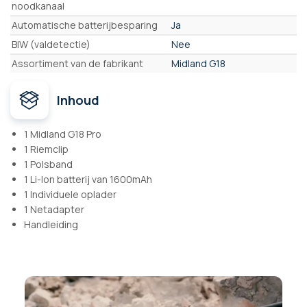
noodkanaal
Automatische batterijbesparing
Ja
BIW (valdetectie)
Nee
Assortiment van de fabrikant
Midland G18
Inhoud
1 Midland G18 Pro
1 Riemclip
1 Polsband
1 Li-Ion batterij van 1600mAh
1 Individuele oplader
1 Netadapter
Handleiding