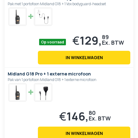
Pak met 1 portofoon Midland G18 + 1 Vox bodyguard-headset
€
129,
89
Op voorraad
IN WINKELWAGEN
Midland G18 Pro + 1 externe microfoon
Pak van 1 portofoon Midland G18 + 1 externe microfoon
€
146,
80
IN WINKELWAGEN