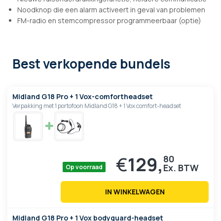
Noodknop die een alarm activeert in geval van problemen
FM-radio en stemcompressor programmeerbaar (optie)
Best verkopende bundels
Midland G18 Pro + 1 Vox-comfortheadset
Verpakking met 1 portofoon Midland G18 + 1 Vox comfort-headset
€
129,
80
Op voorraad
IN WINKELWAGEN
Midland G18 Pro + 1 Vox bodyguard-headset