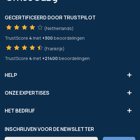
GECERTIFICEERD DOOR TRUSTPILOT
(Netherlands)
TrustScore
4
met
+300
beoordelingen
(Frankrijk)
TrustScore
4
met
+21400
beoordelingen
HELP
ONZE EXPERTISES
HET BEDRIJF
INSCHRIJVEN VOOR DE NEWSLETTER
Abonneer