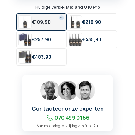
Huidige versie:
Midland G18 Pro
€
109,
90
€
218,
90
€
257,
90
€
435,
90
€
483,
90
Contacteer onze experten
070 499 01 56
Van maandag tot vrijdag van 9 tot 17u