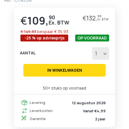
Ref. :
C1145.04
begin
van
de
€
109,
90
€
132,
98
Prijs
afbeeldingen-
gallerij
€ 145,83
bespaar
€ 35,93
-25 % op adviesprijs
OP VOORRAAD
AANTAL
IN WINKELWAGEN
50+ stuks op voorraad
Levering
12 augustus 2026
Leverkosten
Vanaf €4,99
Garantie
2 jaar