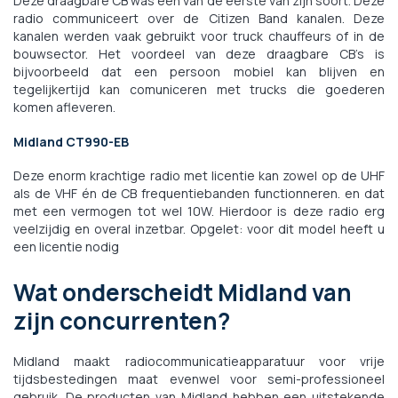
Deze draagbare CB was één van de eerste van zijn soort. Deze
radio communiceert over de Citizen Band kanalen. Deze
kanalen werden vaak gebruikt voor truck chauffeurs of in de
bouwsector. Het voordeel van deze draagbare CB's is
bijvoorbeeld dat een persoon mobiel kan blijven en
tegelijkertijd kan comuniceren met trucks die goederen
komen afleveren.
Midland CT990-EB
Deze enorm krachtige radio met licentie kan zowel op de UHF
als de VHF én de CB frequentiebanden functionneren. en dat
met een vermogen tot wel 10W. Hierdoor is deze radio erg
veelzijdig en overal inzetbar. Opgelet: voor dit model heeft u
een licentie nodig
Wat onderscheidt Midland van
zijn concurrenten?
Midland maakt radiocommunicatieapparatuur voor vrije
tijdsbestedingen maat evenwel voor semi-professioneel
gebruik. De producten van Midland hebben een uitstekende