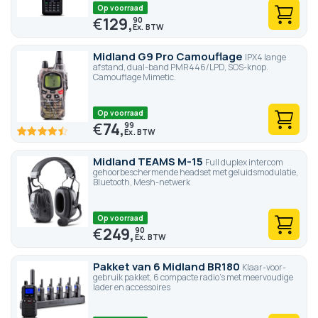
Op voorraad
€
129,
90
Midland G9 Pro Camouflage
IPX4 lange
afstand, dual-band PMR446/LPD, SOS-knop.
Camouflage Mimetic.
Op voorraad
€
74,
99
89.4
100
% of
Midland TEAMS M-15
Full duplex intercom
gehoorbeschermende headset met geluidsmodulatie,
Bluetooth, Mesh-netwerk
Op voorraad
€
249,
90
Pakket van 6 Midland BR180
Klaar-voor-
gebruik pakket, 6 compacte radio's met meervoudige
lader en accessoires