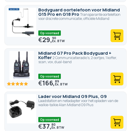
Bodyguard oortelefoon voor Midland
G15 Pro en G18 Pro
Transparante oortelefoon
voor discrete communicatie, officiële Midland
Op voorraad
€
29,
90
Midland G7 Pro Pack Bodyguard +
Koffer
2 Communicatieradio's, 2 oortjes, 1 koffer,
scan, vox, dual-band
Op voorraad
€
166,
89
100
100
% of
Lader voor Midland G9 Plus, G9
Laadstation en netadapter voor het opladen van de
walkie-talkie Alan Midland G9 Plus
Op voorraad
€
37,
80