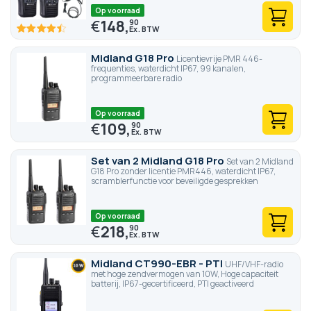
Op voorraad
€
148,
90
89.4
100
% of
Midland G18 Pro
Licentievrije PMR 446-
frequenties, waterdicht IP67, 99 kanalen,
programmeerbare radio
Op voorraad
€
109,
90
Set van 2 Midland G18 Pro
Set van 2 Midland
G18 Pro zonder licentie PMR446, waterdicht IP67,
scramblerfunctie voor beveiligde gesprekken
Op voorraad
€
218,
90
Midland CT990-EBR - PTI
UHF/VHF-radio
met hoge zendvermogen van 10W, Hoge capaciteit
batterij, IP67-gecertificeerd, PTI geactiveerd