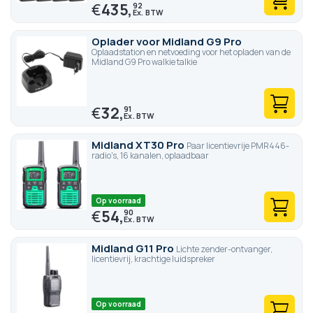
€
435,
92
Oplader voor Midland G9 Pro
Oplaadstation en netvoeding voor het opladen van de
Midland G9 Pro walkie talkie
€
32,
91
Midland XT30 Pro
Paar licentievrije PMR446-
radio's, 16 kanalen, oplaadbaar
Op voorraad
€
54,
90
Midland G11 Pro
Lichte zender-ontvanger,
licentievrij, krachtige luidspreker
Op voorraad