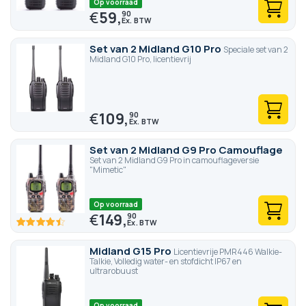
Op voorraad
€
59,
90
Set van 2 Midland G10 Pro
Speciale set van 2
Midland G10 Pro, licentievrij
€
109,
90
Set van 2 Midland G9 Pro Camouflage
Set van 2 Midland G9 Pro in camouflageversie
"Mimetic"
Op voorraad
€
149,
90
89.4
100
% of
Midland G15 Pro
Licentievrije PMR446 Walkie-
Talkie, Volledig water- en stofdicht IP67 en
ultrarobuust
Op voorraad