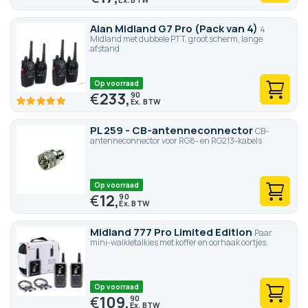
Alan Midland G7 Pro (Pack van 4)
4
Midland met dubbele PTT, groot scherm, lange
afstand
Op voorraad
€
233,
90
100
100
% of
PL 259 - CB-antenneconnector
CB-
antenneconnector voor RG8- en RG213-kabels
Op voorraad
€
12,
90
Midland 777 Pro Limited Edition
Paar
mini-walkietalkies met koffer en oorhaak oortjes.
Op voorraad
€
109,
90