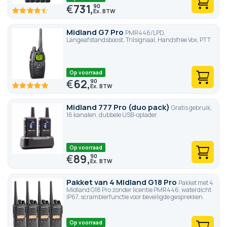
€
731,
90
89.4
100
% of
Midland G7 Pro
PMR446/LPD,
Langeafstandsboost, Trilsignaal, Handsfree Vox, PTT
Op voorraad
€
62,
90
100
100
% of
Midland 777 Pro (duo pack)
Gratis gebruik,
16 kanalen, dubbele USB-oplader
Op voorraad
€
89,
90
Pakket van 4 Midland G18 Pro
Pakket met 4
Midland G18 Pro zonder licentie PMR446, waterdicht
IP67, scramblerfunctie voor beveiligde gesprekken.
Op voorraad