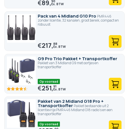
€
89,
90
Pack van 4 Midland G10 Pro
PMR446
zonder licentie, 32 kanalen, groot bereik, compact en
robuust
€
217,
88
G9 Pro Trio Pakket + Transportkoffer
Pakket van 3 Midland G9 met oortjes en
transportkoffer
Op voorraad
€
251,
91
90
100
% of
Pakket van 2 Midland G18 Pro +
Transportkoffer
Pakket bestaande uit 2
licentievrije PMR446 Midland G18 radio's en een
transportkoffer
Op voorraad
90