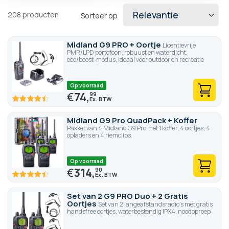
208
producten
Sorteer op
Midland G9 PRO + Oortje
Licentievrije
PMR/LPD portofoon, robuust en waterdicht,
eco/boost-modus, ideaal voor outdoor en recreatie
Op voorraad
€
74,
99
89.4
100
% of
Midland G9 Pro QuadPack + Koffer
Pakket van 4 Midland G9 Pro met 1 koffer, 4 oortjes, 4
opladers en 4 riemclips.
Op voorraad
€
314,
90
89.2
100
% of
Set van 2 G9 PRO Duo + 2 Gratis
Oortjes
Set van 2 langeafstandsradio's met gratis
handsfree oortjes, waterbestendig IPX4, noodoproep