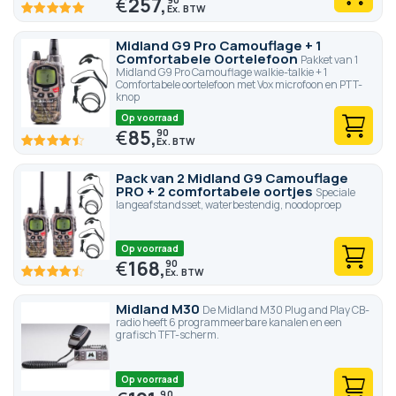
€
257,
100
100
% of
Midland G9 Pro Camouflage + 1
Comfortabele Oortelefoon
Pakket van 1
Midland G9 Pro Camouflage walkie-talkie + 1
Comfortabele oortelefoon met Vox microfoon en PTT-
knop
Op voorraad
€
85,
90
89.4
100
% of
Pack van 2 Midland G9 Camouflage
PRO + 2 comfortabele oortjes
Speciale
langeafstandsset, waterbestendig, noodoproep
Op voorraad
€
168,
90
89.4
100
% of
Midland M30
De Midland M30 Plug and Play CB-
radio heeft 6 programmeerbare kanalen en een
grafisch TFT-scherm.
Op voorraad
90