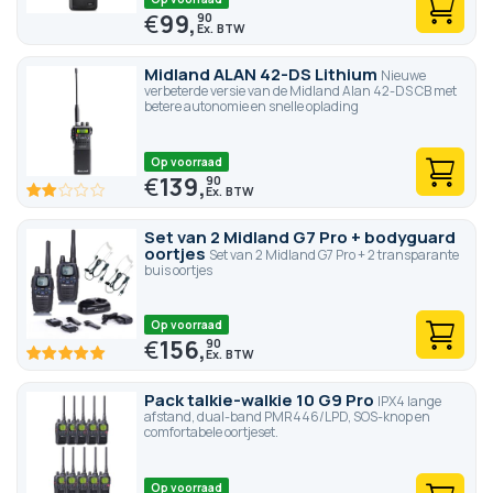
€
99,
90
Midland ALAN 42-DS Lithium
Nieuwe
verbeterde versie van de Midland Alan 42-DS CB met
betere autonomie en snelle oplading
Op voorraad
€
139,
90
40
100
% of
Set van 2 Midland G7 Pro + bodyguard
oortjes
Set van 2 Midland G7 Pro + 2 transparante
buis oortjes
Op voorraad
€
156,
90
100
100
% of
Pack talkie-walkie 10 G9 Pro
IPX4 lange
afstand, dual-band PMR446/LPD, SOS-knop en
comfortabele oortjeset.
Op voorraad