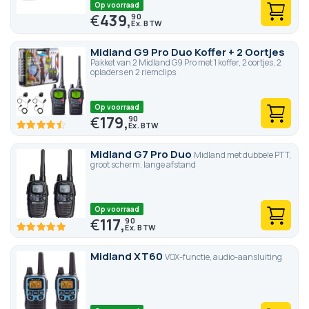
Op voorraad
€
439,
90
Midland G9 Pro Duo Koffer + 2 Oortjes
Pakket van 2 Midland G9 Pro met 1 koffer, 2 oortjes, 2
opladers en 2 riemclips
Op voorraad
€
179,
90
89.4
100
% of
Midland G7 Pro Duo
Midland met dubbele PTT,
groot scherm, lange afstand
Op voorraad
€
117,
90
100
100
% of
Midland XT60
VOX-functie, audio-aansluiting