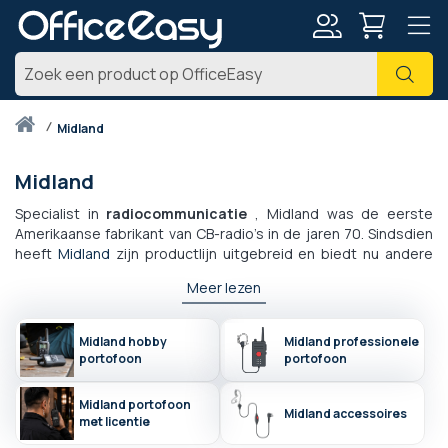
Account
Zoe
Thuis
midland
Midland
Specialist in
radiocommunicatie
, Midland was de eerste
Amerikaanse fabrikant van CB-radio's in de jaren 70. Sindsdien
heeft
Midland
zijn productlijn uitgebreid en biedt nu andere
apparatuur voor particulieren en professionals zoals
Meer lezen
portofoons, walkie talkies,
bluetooth intercomsystemen
of
ingebouwde camera's
.
Midland hobby
Midland professionele
portofoon
portofoon
Midland portofoon
Midland accessoires
met licentie