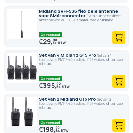
Midland SRH-536 flexibele antenne
voor SMA-connector
Extra dunne flexibele
antenne voor VHF/UHF amateurradio Midland
Op voorraad
€
29,
90
Set van 4 Midland G15 Pro
Set van 4
licentievrije PMR446-radio's, IP67 waterdicht en zeer
robuust
Op voorraad
€
395,
92
Set van 2 Midland G15 Pro
Set van 2
licentievrije PMR446-radio's, IP67 waterdicht en zeer
robuust
Op voorraad
€
198,
90