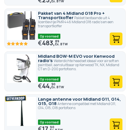
Pakket van 4 Midland G18 Pro +
Transportkoffer
Pakket bestaande uit 4
licentievrije PMR446 Midland G18 radio's en een
transportkoffer
Op voorraad
€
483,
89
100
100
% of
Midland BOW-M EVO voor Kenwood
radio's
Waterdichte headset ideaal voor airsoft en
paintball, aansluitbaar op Kenwood TK, NX, Midland
CT en D-200 portofoons.
Op voorraad
€
44,
90
Lange antenne voor Midland G11, G14,
G15, G18
Antenne compatibel met Midland G11,
G14, G15, G18 portofoons
Op voorraad
€
17,
90