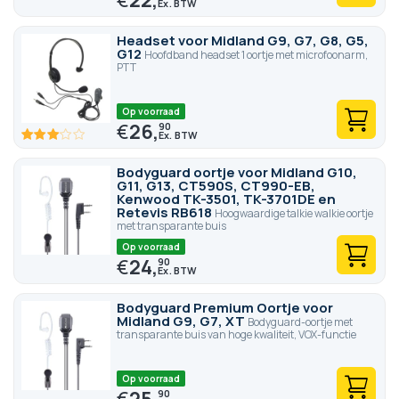
Headset voor Midland G9, G7, G8, G5,
G12
Hoofdband headset 1 oortje met microfoonarm,
PTT
Op voorraad
€
26,
90
60
100
% of
Bodyguard oortje voor Midland G10,
G11, G13, CT590S, CT990-EB,
Kenwood TK-3501, TK-3701DE en
Retevis RB618
Hoogwaardige talkie walkie oortje
met transparante buis
Op voorraad
€
24,
90
Bodyguard Premium Oortje voor
Midland G9, G7, XT
Bodyguard-oortje met
transparante buis van hoge kwaliteit, VOX-functie
Op voorraad
€
25,
90