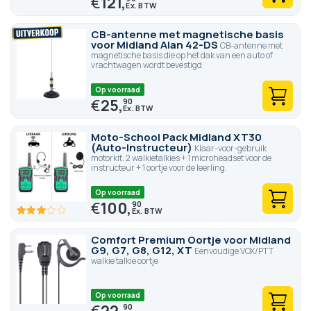
€
121,
CB-antenne met magnetische basis
voor Midland Alan 42-DS
CB-antenne met
magnetische basis die op het dak van een auto of
vrachtwagen wordt bevestigd
Op voorraad
€
25,
90
Moto-School Pack Midland XT30
(Auto-Instructeur)
Klaar-voor-gebruik
motorkit. 2 walkietalkies + 1 microheadset voor de
instructeur + 1 oortje voor de leerling.
Op voorraad
€
100,
90
60
100
% of
Comfort Premium Oortje voor Midland
G9, G7, G8, G12, XT
Eenvoudige VOX/PTT
walkie talkie oortje
Op voorraad
€
22,
90