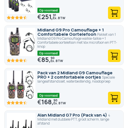
Op voorraad
€
251,
91
90
100
% of
Midland G9 Pro Camouflage + 1
Comfortabele Oortelefoon
Pakket van 1
Midland G9 Pro Camouflage walkie-talkie + 1
Comfortabele oortelefoon met Vox microfoon en PTT-
knop
Op voorraad
€
85,
90
89.4
100
% of
Pack van 2 Midland G9 Camouflage
PRO + 2 comfortabele oortjes
Speciale
langeafstandsset, waterbestendig, noodoproep
Op voorraad
€
168,
90
89.4
100
% of
Alan Midland G7 Pro (Pack van 4)
4
Midland met dubbele PTT, groot scherm, lange
afstand