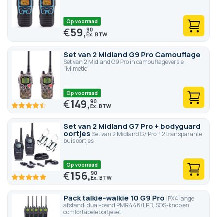
Op voorraad
€
59,
90
Set van 2 Midland G9 Pro Camouflage
Set van 2 Midland G9 Pro in camouflageversie
"Mimetic"
Op voorraad
€
149,
90
89.4
100
% of
Set van 2 Midland G7 Pro + bodyguard
oortjes
Set van 2 Midland G7 Pro + 2 transparante
buis oortjes
Op voorraad
€
156,
90
100
100
% of
Pack talkie-walkie 10 G9 Pro
IPX4 lange
afstand, dual-band PMR446/LPD, SOS-knop en
comfortabele oortjeset.