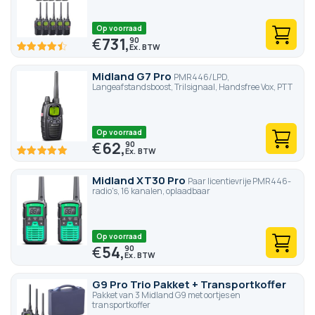
Op voorraad
€
731,
90
89.4
100
% of
Midland G7 Pro
PMR446/LPD,
Langeafstandsboost, Trilsignaal, Handsfree Vox, PTT
Op voorraad
€
62,
90
100
100
% of
Midland XT30 Pro
Paar licentievrije PMR446-
radio's, 16 kanalen, oplaadbaar
Op voorraad
€
54,
90
G9 Pro Trio Pakket + Transportkoffer
Pakket van 3 Midland G9 met oortjes en
transportkoffer