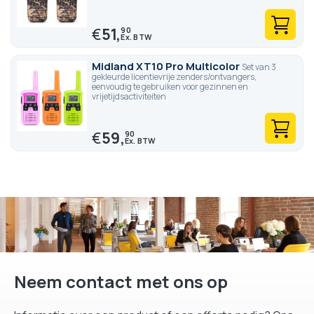
€
51,
90
Midland XT10 Pro Multicolor
Set van 3
gekleurde licentievrije zenders/ontvangers,
eenvoudig te gebruiken voor gezinnen en
vrijetijdsactiviteiten
€
59,
90
Neem contact met ons op