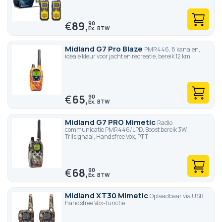
€
89,
90
Midland G7 Pro Blaze
PMR446, 8 kanalen,
ideale kleur voor jacht en recreatie, bereik 12 km
€
65,
90
Midland G7 PRO Mimetic
Radio
communicatie PMR446/LPD, Boost bereik 3W,
Trilsignaal, Handsfree Vox, PTT
€
68,
90
Midland XT30 Mimetic
Oplaadbaar via USB,
handsfree Vox-functie