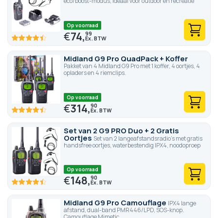
eco/boost-modus, ideaal voor outdoor en recreatie
Op voorraad
€
74,
99
89.4
100
% of
Midland G9 Pro QuadPack + Koffer
Pakket van 4 Midland G9 Pro met 1 koffer, 4 oortjes, 4
opladers en 4 riemclips.
Op voorraad
€
314,
90
89.2
100
% of
Set van 2 G9 PRO Duo + 2 Gratis
Oortjes
Set van 2 langeafstandsradio's met gratis
handsfree oortjes, waterbestendig IPX4, noodoproep
Op voorraad
€
148,
90
89.4
100
% of
Midland G9 Pro Camouflage
IPX4 lange
afstand, dual-band PMR446/LPD, SOS-knop.
Camouflage Mimetic.