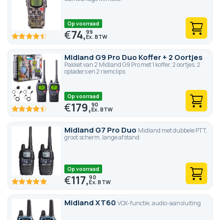
Op voorraad
€
74,
99
89.4
100
% of
Midland G9 Pro Duo Koffer + 2 Oortjes
Pakket van 2 Midland G9 Pro met 1 koffer, 2 oortjes, 2
opladers en 2 riemclips
Op voorraad
€
179,
90
89.4
100
% of
Midland G7 Pro Duo
Midland met dubbele PTT,
groot scherm, lange afstand
Op voorraad
€
117,
90
100
100
% of
Midland XT60
VOX-functie, audio-aansluiting