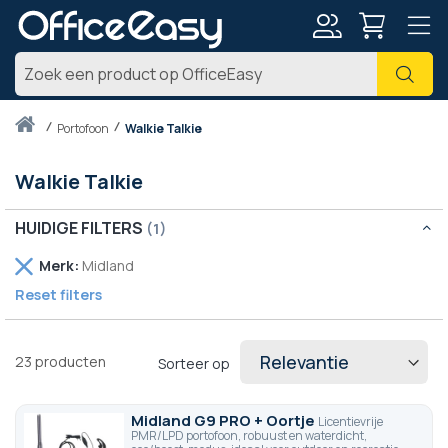
Account
Zoe
Thuis
portofoon
Walkie Talkie
Walkie Talkie
HUIDIGE FILTERS
Verwijder
Merk
Midland
dit
Reset filters
artikel
23
producten
Sorteer op
Midland G9 PRO + Oortje
Licentievrije
PMR/LPD portofoon, robuust en waterdicht,