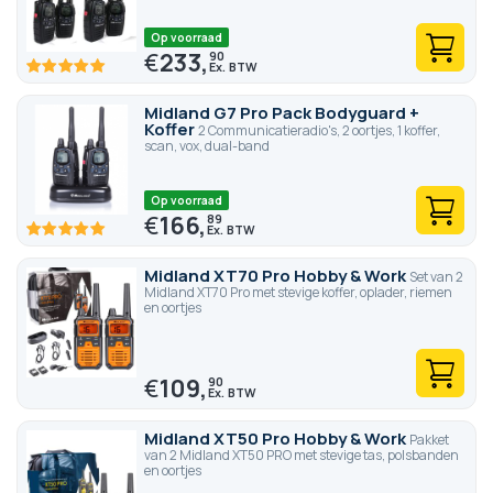
Op voorraad
€
233,
90
100
100
% of
Midland G7 Pro Pack Bodyguard +
Koffer
2 Communicatieradio's, 2 oortjes, 1 koffer,
scan, vox, dual-band
Op voorraad
€
166,
89
100
100
% of
Midland XT70 Pro Hobby & Work
Set van 2
Midland XT70 Pro met stevige koffer, oplader, riemen
en oortjes
€
109,
90
Midland XT50 Pro Hobby & Work
Pakket
van 2 Midland XT50 PRO met stevige tas, polsbanden
en oortjes