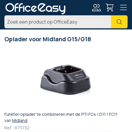
Account
Zoe
Oplader voor Midland G15/G18
Ga
naar
het
einde
van
de
afbeeldingen-
gallerij
Funktel-oplader te combineren met de PTI FC4 / D11 / FC11
Ga
van
Midland
naar
Ref. :
R73732
het