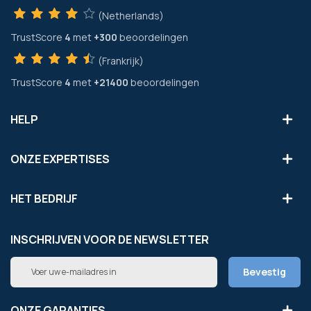
(Netherlands)
TrustScore
4
met
+300
beoordelingen
(Frankrijk)
TrustScore
4
met
+21400
beoordelingen
HELP
ONZE EXPERTISES
HET BEDRIJF
INSCHRIJVEN VOOR DE NEWSLETTER
Abonneer
Bevestig
u
op
onze
ONZE GARANTIES