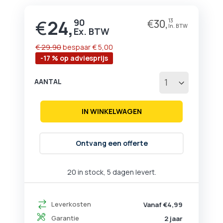
begin
van
€
24,
90
€
30,
13
Prijs
de
afbeeldingen-
gallerij
€ 29,90
bespaar
€ 5,00
-17 % op adviesprijs
AANTAL
IN WINKELWAGEN
Ontvang een offerte
20 in stock, 5 dagen levert.
Leverkosten
Vanaf €4,99
Garantie
2 jaar