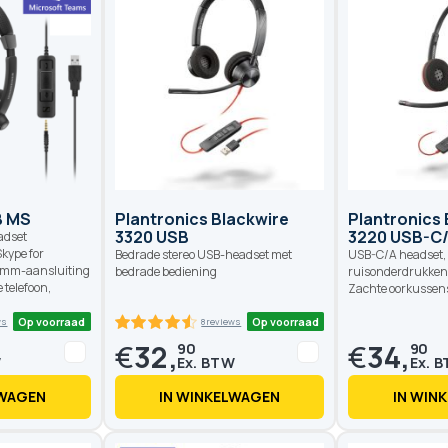
Op voorraad
Op voorraad
7
%
B MS
Plantronics Blackwire
Plantronics 
3320 USB
3220 USB-C
adset
Skype for
Bedrade stereo USB-headset met
USB-C/A headset, 
,5mm-aansluiting
bedrade bediening
ruisonderdrukken
 telefoon,
Zachte oorkussen
€
32,
€
34,
90
90
LWAGEN
IN WINKELWAGEN
IN WIN