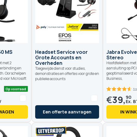
50 MS
Headset Service voor
Jabra Evolv
Grote Accounts en
Stereo
Overheden
t met 2
Hoofdtelefoon met
erbinding en
aansluiting op PC
Toegewijde dienst voor studies,
th. Oorschelpen
geoptimaliseerd vo
demonstraties en offertes voor grote en
d voor Microsoft
Business,
publieke accounts
€
39,
90
LWAGEN
Een offerte aanvragen
IN WIN