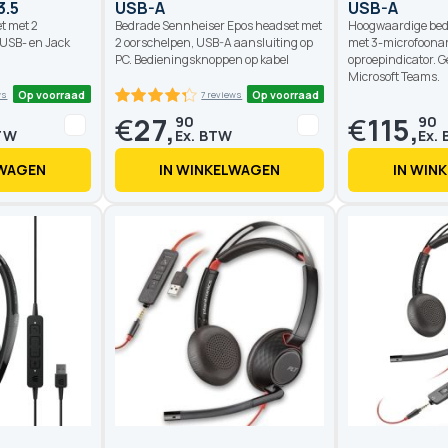
3.5
USB-A
USB-A
t met 2
Bedrade Sennheiser Epos headset met
Hoogwaardige bed
 USB- en Jack
2 oorschelpen, USB-A aansluiting op
met 3-microfoona
PC. Bedieningsknoppen op kabel
oproepindicator. G
Microsoft Teams.
€
27,
€
115,
90
90
LWAGEN
IN WINKELWAGEN
IN WIN
Op voorraad
Op voorraad
8 reviews
7 reviews
85.8
100
% of