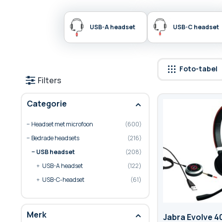
USB-A headset
USB-C headset
Foto-tabel
Filters
Categorie
Headset met microfoon
600
Bedrade headsets
216
USB headset
208
product
USB-A headset
122
product
USB-C-headset
61
Merk
Jabra Evolve 4