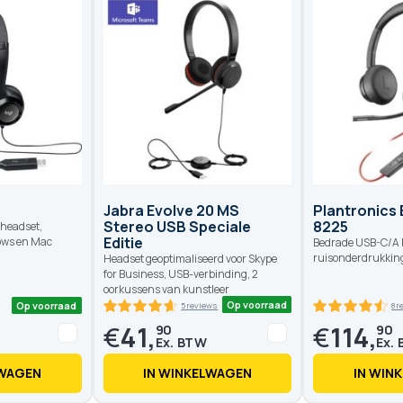
Op voorraad
Op voorraad
1 reviews
8 reviews
90
100
% of
Jabra Evolve 20 MS
Plantronics 
Stereo USB Speciale
8225
 headset,
Editie
ows en Mac
Bedrade USB-C/A 
ruisonderdrukkin
Headset geoptimaliseerd voor Skype
for Business, USB-verbinding, 2
oorkussens van kunstleer
€
41,
€
114,
90
90
LWAGEN
IN WINKELWAGEN
IN WIN