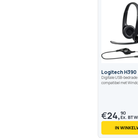
100
100
% of
Logitech H390
Digitale USB-bedrade
compatibel met Wind
€
24,
90
IN WINKE