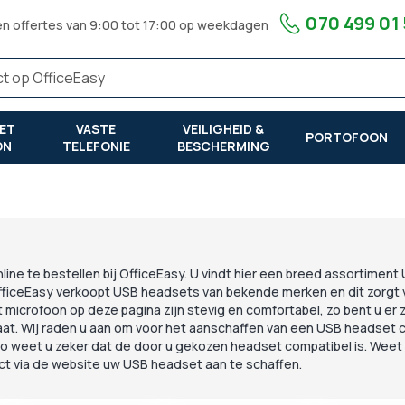
070 499 01
en offertes van 9:00 tot 17:00 op weekdagen
ET
VASTE
VEILIGHEID &
PORTOFOON
ON
TELEFONIE
BESCHERMING
ine te bestellen bij OfficeEasy. U vindt hier een breed assortimen
OfficeEasy verkoopt USB headsets van bekende merken en dit zorgt
t microfoon op deze pagina zijn stevig en comfortabel, zo bent u er 
at. Wij raden u aan om voor het aanschaffen van een USB headset 
 weet u zeker dat de door u gekozen headset compatibel is. Weet u 
ect via de website uw USB headset aan te schaffen.