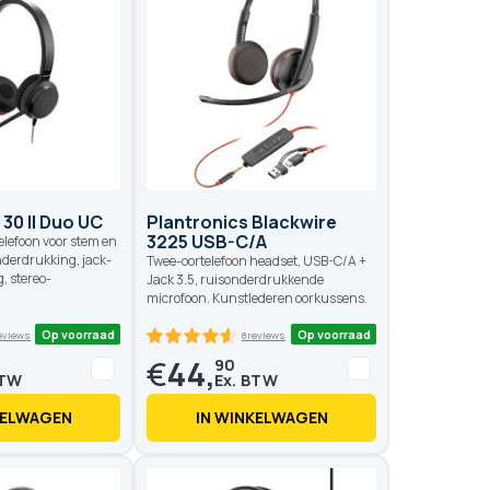
Op voorraad
Op voo
5 reviews
2
100
 of
 30 II Duo UC
Plantronics Blackwire
3225 USB-C/A
lefoon voor stem en
derdrukking, jack-
Twee-oortelefoon headset, USB-C/A +
, stereo-
Jack 3.5, ruisonderdrukkende
microfoon. Kunstlederen oorkussens.
€
44,
90
KELWAGEN
IN WINKELWAGEN