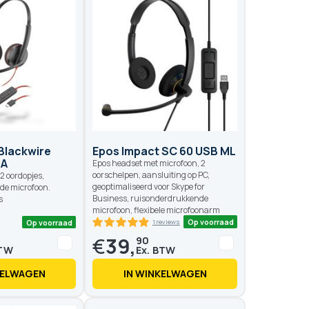
Op voorraad
Op voo
4 reviews
8 reviews
5
100
90
100
 of
% of
Blackwire
Epos Impact SC 60 USB ML
/A
Epos headset met microfoon, 2
oorschelpen, aansluiting op PC,
2 oordopjes,
geoptimaliseerd voor Skype for
de microfoon.
Business, ruisonderdrukkende
s
microfoon, flexibele microfoonarm
€
39,
90
KELWAGEN
IN WINKELWAGEN