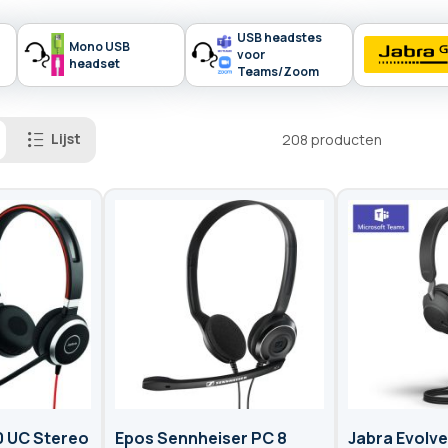
USB headstes
Mono USB
voor
headset
Teams/Zoom
Lijst
208
producten
0 UC Stereo
Epos Sennheiser PC 8
Jabra Evolv