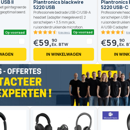
USB II
Plantronics blackwire
Plantronics 
5220 USB
5220 USB-C
et geïntegreerde
geoptimaliseerd.
Professionele bedrade USB-C/USB-A
Professionele hea
headset (adapter meegeleverd) 2
oorschelpen USB-C
oorschelpen + 3,5 mm jack,
ruisonderdrukken
ruisonderdrukkende microfoon.
A/USB-C adapter
€
59,
€
59,
90
90
LWAGEN
IN WINKELWAGEN
IN WIN
Op voorraad
Op voorraad
8 reviews
90
100
9
% of
%