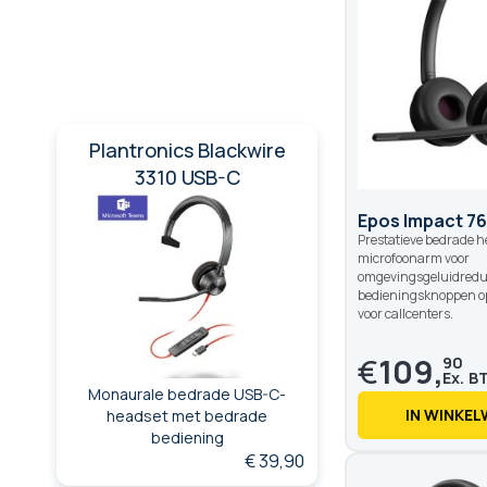
Plantronics Blackwire
3310 USB-C
Epos Impact 7
Prestatieve bedrade 
microfoonarm voor
omgevingsgeluidredu
bedieningsknoppen op 
voor callcenters.
€
109,
90
Monaurale bedrade USB-C-
IN WINKE
headset met bedrade
bediening
€ 39,90