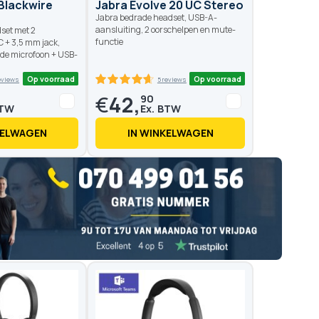
Blackwire
Jabra Evolve 20 UC Stereo
Jabra bedrade headset, USB-A-
aansluiting, 2 oorschelpen en mute-
dset met 2
functie
 + 3,5 mm jack,
de microfoon + USB-
€
42,
90
KELWAGEN
IN WINKELWAGEN
Op voorraad
Op voo
8 reviews
5 reviews
0
100
92
100
 of
% of