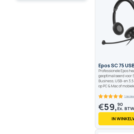
Epos SC 75 US
Professionele Epos he
geoptimaliseerd voor 
Business, USB- en 3
op PC & Mac of mobiele
€
59,
90
IN WINKE