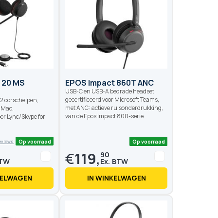
e 20 MS
EPOS Impact 860T ANC
USB-C en USB-A bedrade headset,
gecertificeerd voor Microsoft Teams,
 2 oorschelpen,
met ANC: actieve ruisonderdrukking,
/Mac,
van de Epos Impact 800-serie
or Lync/Skype for
€
119,
90
KELWAGEN
IN WINKELWAGEN