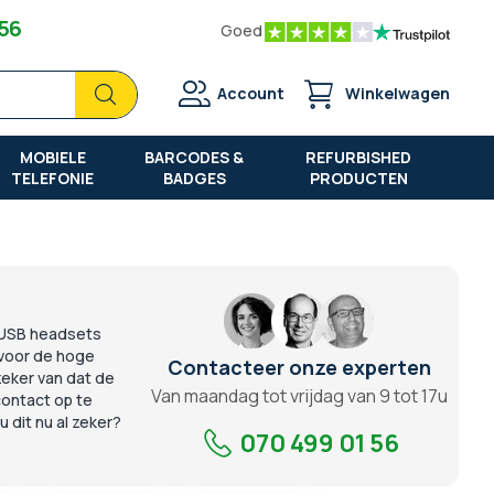
 56
Goed
Zoek
Zoek
Account
Winkelwagen
MOBIELE
BARCODES &
REFURBISHED
TELEFONIE
BADGES
PRODUCTEN
t USB headsets
 voor de hoge
Contacteer onze experten
zeker van dat de
Van maandag tot vrijdag van 9 tot 17u
contact op te
dit nu al zeker?
070 499 01 56