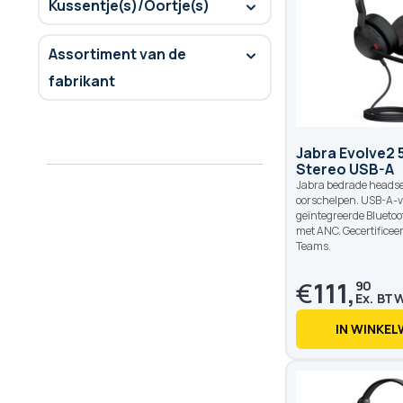
Kussentje(s)/Oortje(s)
Assortiment van de
fabrikant
Jabra Evolve2 
Stereo USB-A
Jabra bedrade headse
oorschelpen. USB-A-v
geïntegreerde Bluetoo
met ANC. Gecertificeer
Teams.
€
111,
90
IN WINKE