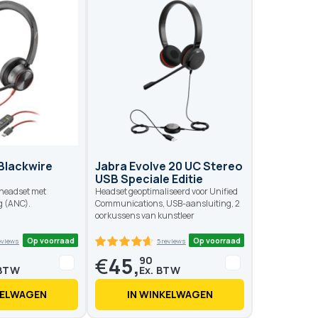
Op voo
Op voorraad
1 reviews
100
100
% of
Blackwire
Jabra Evolve 20 UC Stereo
USB Speciale Editie
headset met
Headset geoptimaliseerd voor Unified
g (ANC).
Communications, USB-aansluiting, 2
oorkussens van kunstleer
€
45,
90
KELWAGEN
IN WINKELWAGEN