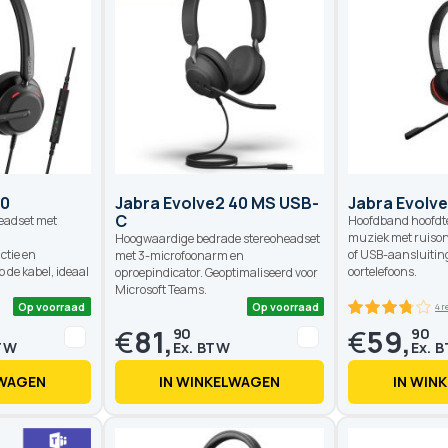
Op voorraad
9
%
60
Jabra Evolve2 40 MS USB-
Jabra Evolve
C
headset met
Hoofdband hoofdte
muziek met ruison
Hoogwaardige bedrade stereoheadset
ctie en
of USB-aansluiting
met 3-microfoonarm en
de kabel, ideaal
oortelefoons.
oproepindicator. Geoptimaliseerd voor
Microsoft Teams.
€
81,
€
59,
90
90
LWAGEN
IN WINKELWAGEN
IN WIN