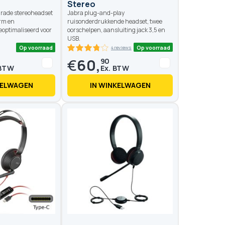
Stereo
rade stereoheadset
Jabra plug-and-play
rm en
ruisonderdrukkende headset, twee
eoptimaliseerd voor
oorschelpen, aansluiting jack 3,5 en
USB.
€
60,
90
KELWAGEN
IN WINKELWAGEN
Op voo
Op voorraad
4 reviews
75
100
% of