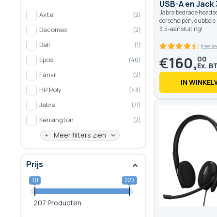
USB-A en Jack 
Jabra bedrade headse
Axtel
2
oorschelpen, dubbele
3.5-aansluiting!
Dacomex
2
Dell
1
€
160,
00
Epos
40
Fanvil
2
IN WINKE
HP Poly
43
Jabra
71
87.6
100
% of
Kensington
2
Meer filters zien
Prijs
10
223
207 Producten