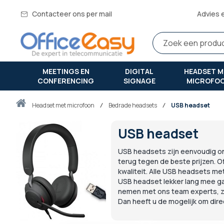
Contacteer ons per mail
Advies 
MEETINGS EN
DIGITAL
HEADSET M
CONFERENCING
SIGNAGE
MICROFO
Thuis
headset met microfoon
Bedrade headsets
USB headset
USB headset
USB headsets zijn eenvoudig onl
terug tegen de beste prijzen. 
kwaliteit. Alle USB headsets me
USB headset lekker lang mee ga
nemen met ons team experts, zo
Dan heeft u de mogelijk om dir