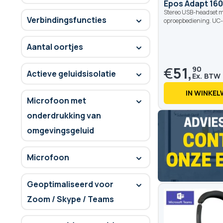
Epos Adapt 160 
Stereo USB-headset m
Verbindingsfuncties
oproepbediening. UC-
Aantal oortjes
€
51,
90
Actieve geluidsisolatie
IN WINKE
Microfoon met
onderdrukking van
omgevingsgeluid
Microfoon
Geoptimaliseerd voor
Zoom / Skype / Teams