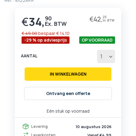
Ref. :
8X228AA
begin
van
de
€
34,
90
€
42,
23
Prijs
afbeeldingen-
gallerij
€ 49,00
bespaar
€ 14,10
-29 % op adviesprijs
OP VOORRAAD
AANTAL
IN WINKELWAGEN
Ontvang een offerte
Eén stuk op voorraad
Levering
10 augustus 2026
Leverkosten
Vanaf €4,99