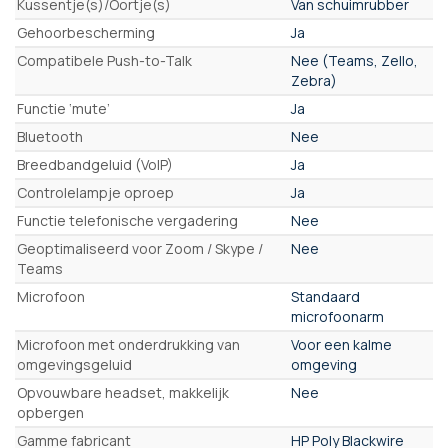
Kussentje(s)/Oortje(s)
Van schuimrubber
Gehoorbescherming
Ja
Compatibele Push-to-Talk
Nee (Teams, Zello,
Zebra)
Functie ‘mute’
Ja
Bluetooth
Nee
Breedbandgeluid (VoIP)
Ja
Controlelampje oproep
Ja
Functie telefonische vergadering
Nee
Geoptimaliseerd voor Zoom / Skype /
Nee
Teams
Microfoon
Standaard
microfoonarm
Microfoon met onderdrukking van
Voor een kalme
omgevingsgeluid
omgeving
Opvouwbare headset, makkelijk
Nee
opbergen
Gamme fabricant
HP Poly Blackwire