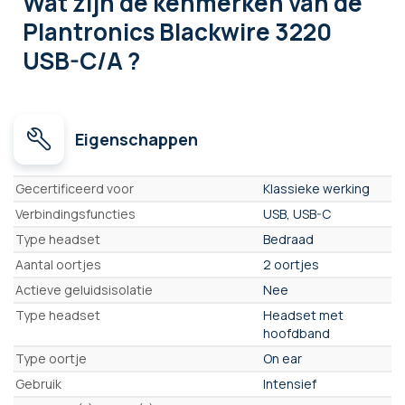
Wat zijn de kenmerken
van de
Plantronics Blackwire 3220
USB-C/A ?
Eigenschappen
Eigenschappen
Gecertificeerd voor
Klassieke werking
Verbindingsfuncties
USB, USB-C
Type headset
Bedraad
Aantal oortjes
2 oortjes
Actieve geluidsisolatie
Nee
Type headset
Headset met
hoofdband
Type oortje
On ear
Gebruik
Intensief