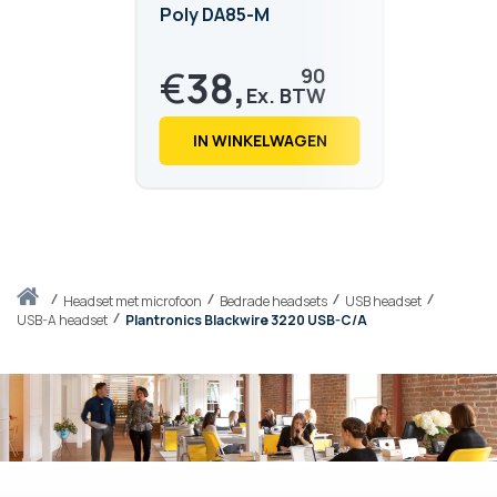
Poly DA85-M
€
38,
90
€
47,
07
IN WINKELWAGEN
Thuis
headset met microfoon
Bedrade headsets
USB headset
USB-A headset
Plantronics Blackwire 3220 USB-C/A