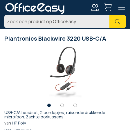
Account
Zoe
Plantronics Blackwire 3220 USB-C/A
Ga
naar
het
einde
van
de
afbeeldingen-
gallerij
USB-C/A headset, 2 oordopjes, ruisonderdrukkende
Ga
microfoon. Zachte oorkussens
naar
van
HP Poly
het