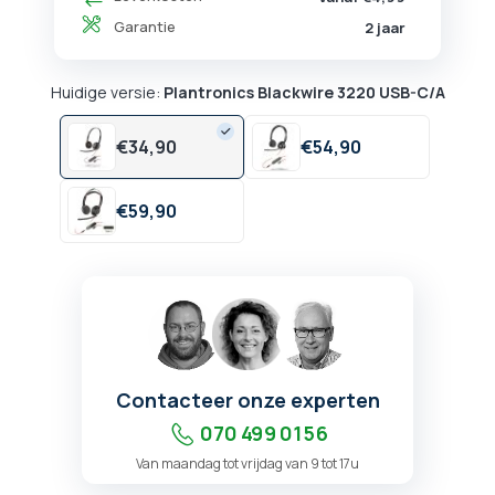
Garantie
2 jaar
Huidige versie:
Plantronics Blackwire 3220 USB-C/A
€
34,
90
€
54,
90
€
59,
90
Contacteer onze experten
070 499 01 56
Van maandag tot vrijdag van 9 tot 17u