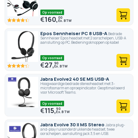
Op voorraad
€
160,
00
87.6
100
% of
Epos Sennheiser PC 8 USB-A
Bedrade
Sennheiser Epos headset met 2 oorschelpen, USB-A
aansluiting op PC. Bedieningsknoppen op kabel
Op voorraad
€
27,
90
85.8
100
% of
Jabra Evolve2 40 SE MS USB-A
Hoogwaardige bedrade stereoheadset met 3-
microfoonarm en oproepindicator. Geoptimaliseerd
voor Microsoft Teams.
Op voorraad
€
115,
90
Jabra Evolve 30 II MS Stereo
Jabra plug-
and-play ruisonderdrukkende headset, twee
oorschelpen, aansluiting jack 3,5 en USB.