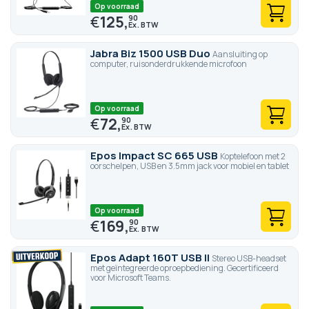
Op voorraad
€
125,
90
Jabra Biz 1500 USB Duo
Aansluiting op
computer, ruisonderdrukkende microfoon
Op voorraad
€
72,
90
Epos Impact SC 665 USB
Koptelefoon met 2
oorschelpen, USB en 3.5mm jack voor mobiel en tablet
Op voorraad
€
169,
90
Epos Adapt 160T USB II
Stereo USB-headset
met geïntegreerde oproepbediening. Gecertificeerd
voor Microsoft Teams.