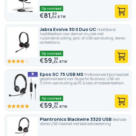
Op voorraad
€
81,
90
Jabra Evolve 30 II Duo UC
Hoofdband
hoofdtelefoon voor stem en muziek met
ruisonderdrukking, jack- of USB-aansluiting, stereo-
oortelefoons.
Op voorraad
€
59,
90
75
100
% of
Epos SC 75 USB MS
Professionele Epos headset
geoptimaliseerd voor Skype for Business, USB- en
3,5mm-aansluiting op PC & Mac of mobiele telefoon,
Op voorraad
€
59,
90
100
100
% of
Plantronics Blackwire 3320 USB
Bedrade
stereo USB-headset met bedrade bediening