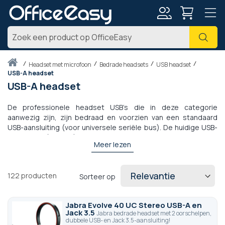
Account
Zoe
Thuis
headset met microfoon
Bedrade headsets
USB headset
USB-A headset
USB-A headset
De professionele headset USB's die in deze categorie
aanwezig zijn, zijn bedraad en voorzien van een standaard
USB-aansluiting (voor universele seriële bus). De huidige USB-
standaard (USB 3.1) biedt een snelheid die tot wel 2 keer
Meer lezen
sneller kan gaan dan USB 3.0: 10 GigaBits per seconde. De
headset USB-connector biedt een grote veelzijdigheid,
duurzaamheid en betrouwbaarheid en komt overeen met de
122
producten
Sorteer op
meeste professionele, consumenten- of gaming-
georiënteerde producten (PC of Mac). Ten slotte hebben
sommige headset het label Skype of Office365 en bieden plug-
Jabra Evolve 40 UC Stereo USB-A en
and-play-compatibiliteit met de VoIP -software.
Jack 3.5
Jabra bedrade headset met 2 oorschelpen,
dubbele USB- en Jack 3.5-aansluiting!