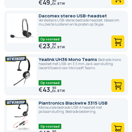
€
49,
90
Dacomex stereo USB-headset
Verstelbare USB-stereo bedrade headset. Ideaal om
muziek te luisteren en te praten op Skype.
Op voorraad
€
23,
90
Yealink UH36 Mono Teams
Bedrade mono
headset met USB- en 3,5 mm Jack-aansluiting.
Gecertificeerd voor Microsoft Teams.
Op voorraad
€
43,
90
Plantronics Blackwire 3315 USB
Monaurale bedrade USB-A headset met
jackaansluiting. Bedrade bediening.
Op voorraad
90