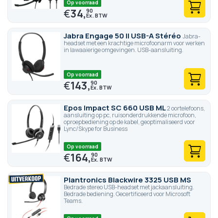
Op voorraad
€
34,
90
Jabra Engage 50 II USB-A Stéréo
Jabra-
headset met een krachtige microfoonarm voor werken
in lawaaierige omgevingen. USB-aansluiting.
Op voorraad
€
143,
90
Epos Impact SC 660 USB ML
2 oortelefoons,
aansluiting op pc, ruisonderdrukkende microfoon,
oproepbediening op de kabel, geoptimaliseerd voor
Lync/Skype for Business
Op voorraad
€
164,
90
Plantronics Blackwire 3325 USB MS
Bedrade stereo USB-headset met jackaansluiting.
Bedrade bediening. Gecertificeerd voor Microsoft
Teams.