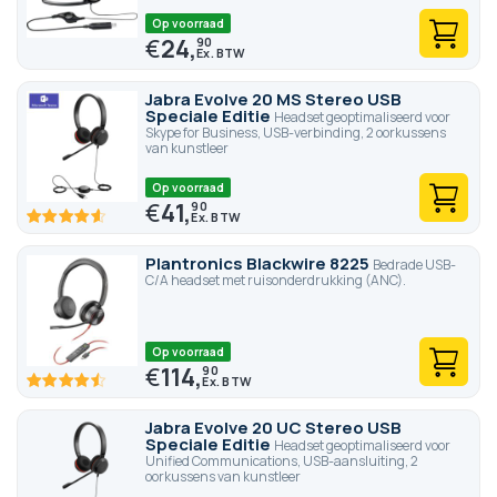
Op voorraad
€
24,
90
Jabra Evolve 20 MS Stereo USB
Speciale Editie
Headset geoptimaliseerd voor
Skype for Business, USB-verbinding, 2 oorkussens
van kunstleer
Op voorraad
€
41,
90
92
100
% of
Plantronics Blackwire 8225
Bedrade USB-
C/A headset met ruisonderdrukking (ANC).
Op voorraad
€
114,
90
90
100
% of
Jabra Evolve 20 UC Stereo USB
Speciale Editie
Headset geoptimaliseerd voor
Unified Communications, USB-aansluiting, 2
oorkussens van kunstleer