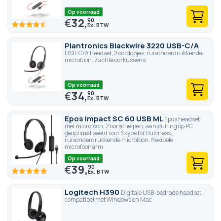
Op voorraad
€
32,
90
90
100
% of
Plantronics Blackwire 3220 USB-C/A
USB-C/A headset, 2 oordopjes, ruisonderdrukkende
microfoon. Zachte oorkussens
Op voorraad
€
34,
90
Epos Impact SC 60 USB ML
Epos headset
met microfoon, 2 oorschelpen, aansluiting op PC,
geoptimaliseerd voor Skype for Business,
ruisonderdrukkende microfoon, flexibele
microfoonarm
Op voorraad
€
39,
90
100
100
% of
Logitech H390
Digitale USB-bedrade headset,
compatibel met Windows en Mac