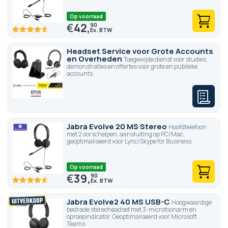
Op voorraad
€
42,
90
92
100
% of
Headset Service voor Grote Accounts
en Overheden
Toegewijde dienst voor studies,
demonstraties en offertes voor grote en publieke
accounts
Jabra Evolve 20 MS Stereo
Hoofdtelefoon
met 2 oorschelpen, aansluiting op PC/Mac,
geoptimaliseerd voor Lync/Skype for Business,
Op voorraad
€
39,
90
92
100
% of
Jabra Evolve2 40 MS USB-C
Hoogwaardige
bedrade stereoheadset met 3-microfoonarm en
oproepindicator. Geoptimaliseerd voor Microsoft
Teams.