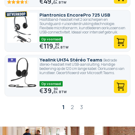
€
49,
90
100
% of
Plantronics EncorePro 725 USB
Hoofdband-headset met 2 oorschelpen en
Soundguard-ruisonderdrukkingstechnologie.
Flexibele microfoonarm, kunstlederen oorkussens en
USB-connectiviteit. Ideaal voor intensief gebruik.
Op voorraad
€
119,
90
Yealink UH34 Stéréo Teams
Bedrade
stereo-headset met USB-aansluiting. Handige
bediening op de 120 cm lange kabel. Oorkussens van
kunstleer. Gecertificeerd voor Microsoft Teams.
Op voorraad
€
39,
90
Pagina
1
2
3