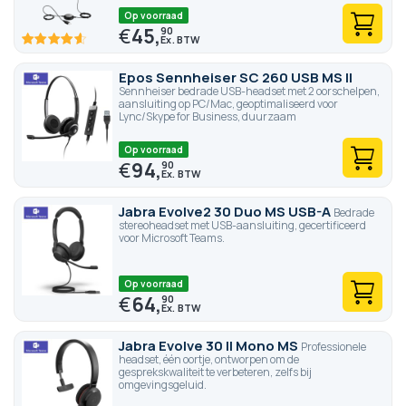
Op voorraad
€
45,
90
92
100
% of
Epos Sennheiser SC 260 USB MS II
Sennheiser bedrade USB-headset met 2 oorschelpen,
aansluiting op PC/Mac, geoptimaliseerd voor
Lync/Skype for Business, duurzaam
Op voorraad
€
94,
90
Jabra Evolve2 30 Duo MS USB-A
Bedrade
stereoheadset met USB-aansluiting, gecertificeerd
voor Microsoft Teams.
Op voorraad
€
64,
90
Jabra Evolve 30 II Mono MS
Professionele
headset, één oortje, ontworpen om de
gesprekskwaliteit te verbeteren, zelfs bij
omgevingsgeluid.