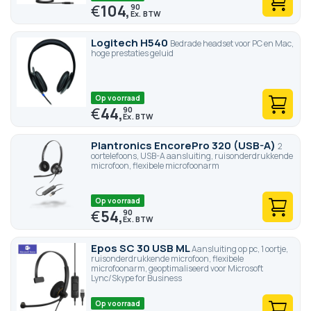
€
104,
90
Logitech H540
Bedrade headset voor PC en Mac,
hoge prestaties geluid
Op voorraad
€
44,
90
Plantronics EncorePro 320 (USB-A)
2
oortelefoons, USB-A aansluiting, ruisonderdrukkende
microfoon, flexibele microfoonarm
Op voorraad
€
54,
90
Epos SC 30 USB ML
Aansluiting op pc, 1 oortje,
ruisonderdrukkende microfoon, flexibele
microfoonarm, geoptimaliseerd voor Microsoft
Lync/Skype for Business
Op voorraad