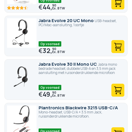
Op voorraad
€
44,
90
88.8
100
% of
Jabra Evolve 20 UC Mono
USB-headset,
PC/Mac-aansluiting, 1 oortje
Op voorraad
€
32,
90
Jabra Evolve 30 II Mono UC
Jabra mono
bedrade headset, dubbele USB-A en 3,5 mm jack
aansluiting met ruisonderdrukkende microfoon
Op voorraad
€
49,
90
Plantronics Blackwire 3215 USB-C/A
Mono-headset, USB-C/A + 3.5 mm Jack,
ruisonderdrukkende microfoon.
Op voorraad