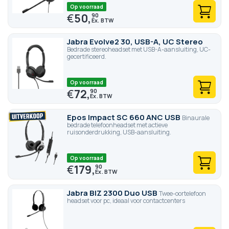
Op voorraad
€
50,
90
Jabra Evolve2 30, USB-A, UC Stereo
Bedrade stereoheadset met USB-A-aansluiting, UC-
gecertificeerd.
Op voorraad
€
72,
90
Epos Impact SC 660 ANC USB
Binaurale
bedrade telefoonheadset met actieve
ruisonderdrukking, USB-aansluiting.
Op voorraad
€
179,
90
Jabra BIZ 2300 Duo USB
Twee-oortelefoon
headset voor pc, ideaal voor contactcenters