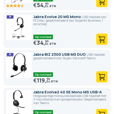
€
54,
90
90
100
% of
Jabra Evolve 20 MS Mono
USB-headset voor
PC/Mac, geoptimaliseerd voor Skype for Business, 1
oorschelp
Op voorraad
€
34,
90
Jabra BIZ 2300 USB MS DUO
USB-headset
geoptimaliseerd voor Skype / Microsoft Teams
Op voorraad
€
119,
90
Jabra Evolve2 40 SE Mono MS USB-A
Hoogwaardige monaurale bedrade USB-headset met
3-microfoonarm en oproepindicator. Geoptimaliseerd
voor Teams.
Op voorraad