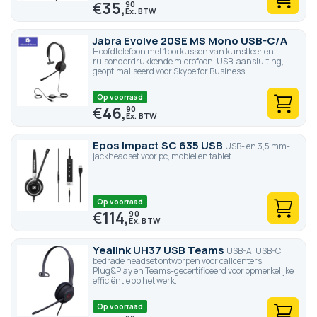
€
35,
90
Jabra Evolve 20SE MS Mono USB-C/A
Hoofdtelefoon met 1 oorkussen van kunstleer en
ruisonderdrukkende microfoon, USB-aansluiting,
geoptimaliseerd voor Skype for Business
Op voorraad
€
46,
90
Epos Impact SC 635 USB
USB- en 3,5 mm-
jackheadset voor pc, mobiel en tablet
Op voorraad
€
114,
90
Yealink UH37 USB Teams
USB-A, USB-C
bedrade headset ontworpen voor callcenters.
Plug&Play en Teams-gecertificeerd voor opmerkelijke
efficiëntie op het werk.
Op voorraad