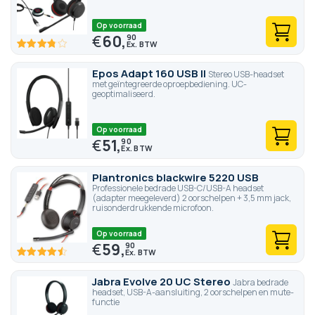
Op voorraad
€
60,
90
75
100
% of
Epos Adapt 160 USB II
Stereo USB-headset
met geïntegreerde oproepbediening. UC-
geoptimaliseerd.
Op voorraad
€
51,
90
Plantronics blackwire 5220 USB
Professionele bedrade USB-C/USB-A headset
(adapter meegeleverd) 2 oorschelpen + 3,5 mm jack,
ruisonderdrukkende microfoon.
Op voorraad
€
59,
90
90
100
% of
Jabra Evolve 20 UC Stereo
Jabra bedrade
headset, USB-A-aansluiting, 2 oorschelpen en mute-
functie