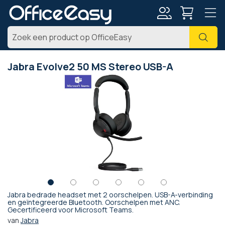
Account
Zoe
Jabra Evolve2 50 MS Stereo USB-A
Ga
naar
het
einde
van
de
afbeeldingen-
gallerij
Jabra bedrade headset met 2 oorschelpen. USB-A-verbinding
Ga
en geïntegreerde Bluetooth. Oorschelpen met ANC.
Gecertificeerd voor Microsoft Teams.
naar
het
van
Jabra