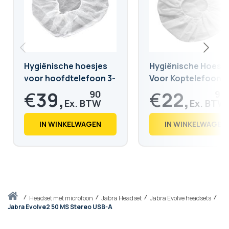
Hygiënische hoesjes
Hygiënische Hoesje
voor hoofdtelefoon 3-
Voor Koptelefoon 7
5cm
Cm
€
39,
€
22,
90
90
€
48,
€
27,
28
71
IN WINKELWAGEN
IN WINKELWAGEN
Thuis
headset met microfoon
Jabra Headset
Jabra Evolve headsets
Jabra Evolve2 50 MS Stereo USB-A