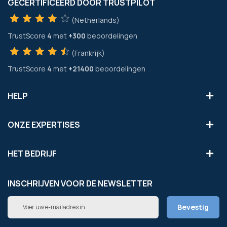
GECERTIFICEERD DOOR TRUSTPILOT
(Netherlands)
TrustScore
4
met
+300
beoordelingen
(Frankrijk)
TrustScore
4
met
+21400
beoordelingen
HELP
ONZE EXPERTISES
HET BEDRIJF
INSCHRIJVEN VOOR DE NEWSLETTER
Abonneer
Bevestig
u
op