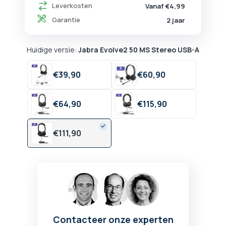
Leverkosten
Vanaf €4,99
Garantie
2 jaar
Huidige versie:
Jabra Evolve2 50 MS Stereo USB-A
€
39,
90
€
60,
90
€
64,
90
€
115,
90
€
111,
90
Contacteer onze experten