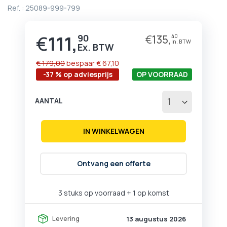
begin
Ref. :
25089-999-799
van
de
afbeeldingen-
€
111,
90
€
135,
40
Prijs
gallerij
€ 179,00
bespaar
€ 67,10
-37 % op adviesprijs
OP VOORRAAD
AANTAL
IN WINKELWAGEN
Ontvang een offerte
3 stuks op voorraad
+ 1 op komst
Levering
13 augustus 2026