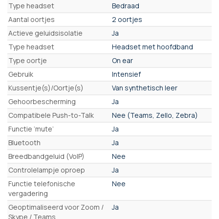
Type headset
Bedraad
Aantal oortjes
2 oortjes
Actieve geluidsisolatie
Ja
Type headset
Headset met hoofdband
Type oortje
On ear
Gebruik
Intensief
Kussentje(s)/Oortje(s)
Van synthetisch leer
Gehoorbescherming
Ja
Compatibele Push-to-Talk
Nee (Teams, Zello, Zebra)
Functie ‘mute’
Ja
Bluetooth
Ja
Breedbandgeluid (VoIP)
Nee
Controlelampje oproep
Ja
Functie telefonische
Nee
vergadering
Geoptimaliseerd voor Zoom /
Ja
Skype / Teams