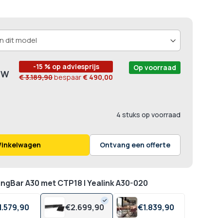
-15 % op adviesprijs
Op voorraad
€ 3.189,90
bespaar
€ 490,00
4 stuks op voorraad
Winkelwagen
Ontvang een offerte
ingBar A30 met CTP18 | Yealink A30-020
1.579,
90
€
2.699,
90
€
1.839,
90