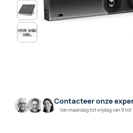
Contacteer onze expe
Ga
naar
Van maandag tot vrijdag van 9 tot
het
begin
van
de