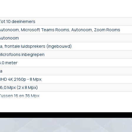
Tot 10 deelnemers
Autonoom, Microsoft Teams Rooms, Autonoom, Zoom Rooms
Autonoom
Ja, frontale luidsprekers (ingebouwd)
Microfoons inbegrepen
6.0 meter
Ja
UHD 4K 2160p - 8 Mpx
16,0 Mpx (2 x 8 Mpx)
Tussen 16 en 36 Mpx
120°
100° tot 150°
ja, Mechanische en digitale PTZ
x10