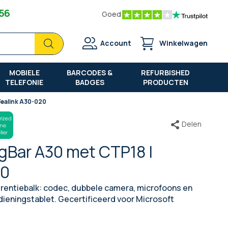
 56
Goed
Zoek
Zoek
Account
Winkelwagen
MOBIELE
BARCODES &
REFURBISHED
TELEFONIE
BADGES
PRODUCTEN
Yealink A30-020
Delen
gBar A30 met CTP18 |
20
rentiebalk: codec, dubbele camera, microfoons en
ieningstablet. Gecertificeerd voor Microsoft