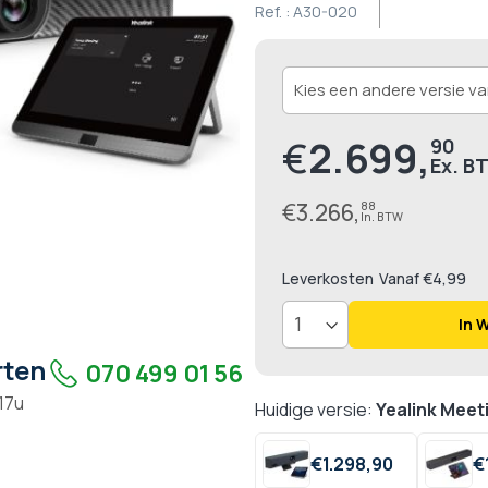
Ref. :
A30-020
€
2.699,
90
€
3.266,
88
Leverkosten
Vanaf €4,99
In 
rten
070 499 01 56
 17u
Huidige versie:
Yealink Meet
€
1.298,
90
€