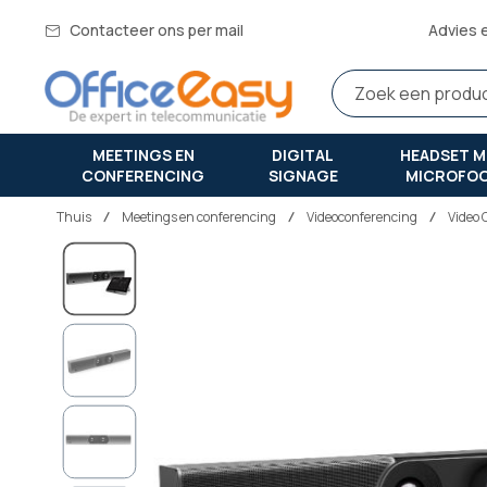
Contacteer ons per mail
Advies 
MEETINGS EN
DIGITAL
HEADSET M
CONFERENCING
SIGNAGE
MICROFO
Thuis
meetings en conferencing
Videoconferencing
Video 
Ga
naar
het
einde
van
de
afbeeldingen-
gallerij