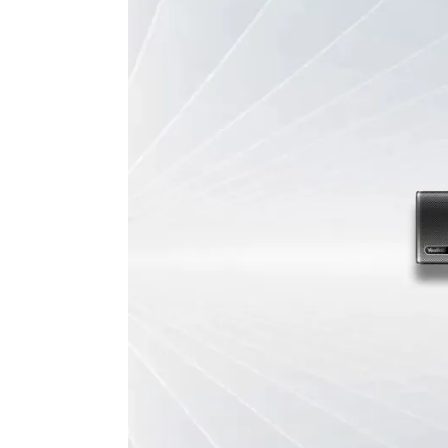
Optische zoom/PTZ
Digitale zoom/ePTZ
Inlijsten deelnemers
Automatische focus op de actieve spreker
Smart Gallery
Scherm inbegrepen
Met bedieningstablet
Aantal uitgangen voor schermen (HDMI)
Bluetooth voor audio conference
Privacy shutter
Voeding
Gecertificeerd voor
Autonoom conference systeem
Kan in modus BYOD gebruikt worden
Compatibel tellen van aantal deelnemers
Assortiment van de fabrikant