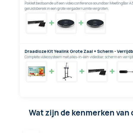
Pakket bestaande uit een video conference soundbar MeetingBar A
geluidsbereik in een grote vergaderruimte vergroten.
Draadloze Kit Yealink Grote Zaal + Scherm - Verrij
Complete videosysteem met alles-in-één videobar, scherm en verri
Wat zijn de kenmerken
van 