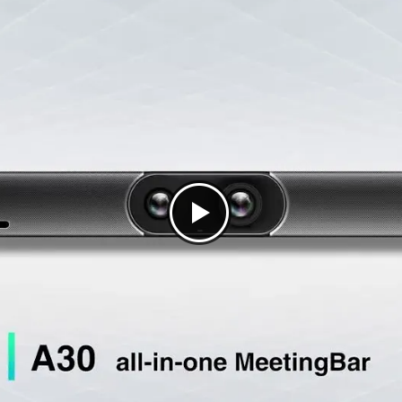
x3,5
x3
Ja, auto (AutoFraming), Ja, manueel
Ja, Speaker tracking
Neen
Nee, enkel video conference materiaal
Ja
x2 - conference op twee schermen
Neen
Automatisch
Stroomnet
Microsoft Teams certified, Zoom certified
Gebaseerd op Android
Ja (accessoire nodig)
Nee
Yealink A30