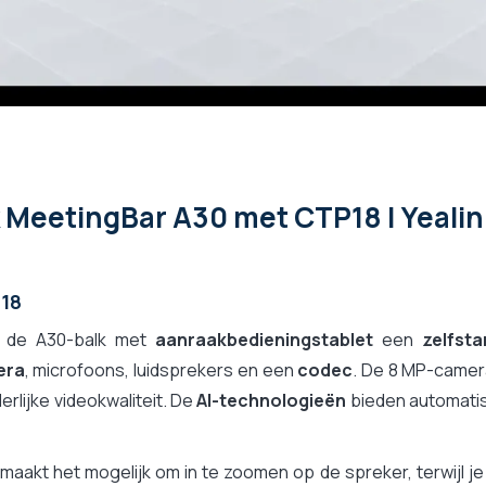
k MeetingBar A30 met CTP18 | Yeali
P18
s de A30-balk met
aanraakbedieningstablet
een
zelfsta
era
, microfoons, luidsprekers en een
codec
. De 8 MP-camer
rlijke videokwaliteit. De
AI-technologieën
bieden automati
maakt het mogelijk om in te zoomen op de spreker, terwijl j