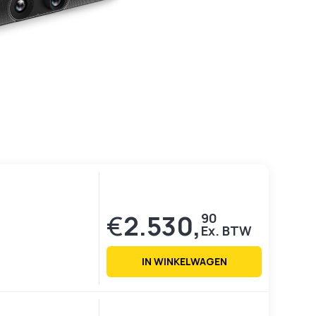
€
2.530,
90
IN WINKELWAGEN