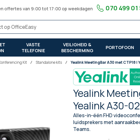
070 499 01
en offertes van 9:00 tot 17:00 op weekdagen
ET
VASTE
VEILIGHEID &
PORTOFOON
ON
TELEFONIE
BESCHERMING
Conferencing Kit
Standalone kits
Yealink MeetingBar A30 met CTP18 | 
Yealink Meetin
Yealink A30-0
Alles-in-één FHD videoconfe
luidsprekers met aanraakbed
Teams.