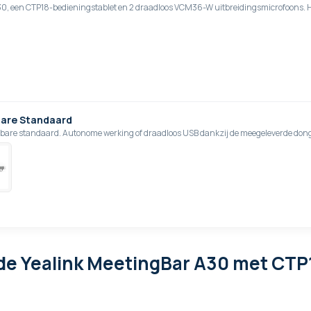
30, een CTP18-bedieningstablet en 2 draadloos VCM36-W uitbreidingsmicrofoons. 
dbare Standaard
jdbare standaard. Autonome werking of draadloos USB dankzij de meegeleverde dong
de Yealink MeetingBar A30 met CTP1