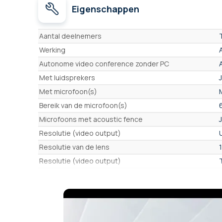
Eigenschappen
Eigenschappen
Aantal deelnemers
Werking
Autonome video conference zonder PC
Met luidsprekers
Met microfoon(s)
Bereik van de microfoon(s)
Microfoons met acoustic fence
Resolutie (video output)
Resolutie van de lens
Resolutie (video output)
Gezichtsveld (max)
Gezichtsveld (range)
Beweegbare camera (Pan Tilt Zoom)
Totale zoom (optisch + digitaal)