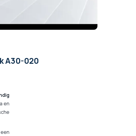
nk A30-020
ndig
a en
sche
e een