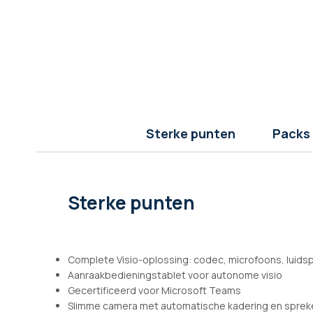
afbeeldingen-
gallerij
Sterke punten
Packs
Sterke punten
Complete Visio-oplossing: codec, microfoons, luids
Aanraakbedieningstablet voor autonome visio
Gecertificeerd voor Microsoft Teams
Slimme camera met automatische kadering en sprek