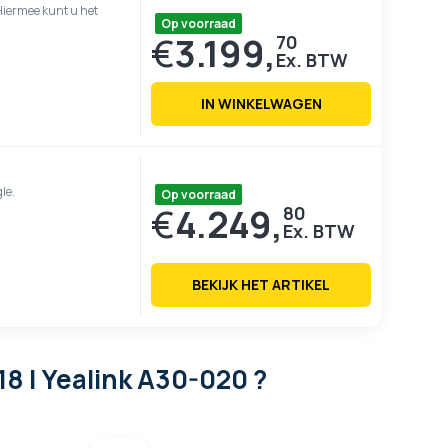
Hiermee kunt u het
Op voorraad
€
3.199,
70
IN WINKELWAGEN
le.
Op voorraad
€
4.249,
80
BEKIJK HET ARTIKEL
8 | Yealink A30-020 ?