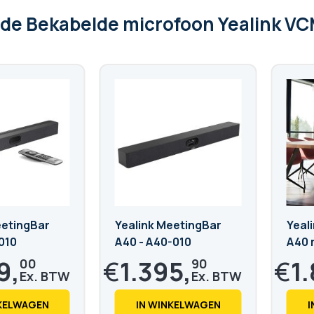
 de Bekabelde microfoon Yealink V
eetingBar
Yealink MeetingBar
Yeal
010
A40 - A40-010
A40 
Yeal
9,
€
1.395,
€
1
00
90
€
1.689,
€
2.22
04
NKELWAGEN
IN WINKELWAGEN
I