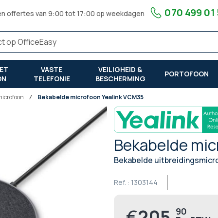
070 499 01
en offertes van 9:00 tot 17:00 op weekdagen
ET
VASTE
VEILIGHEID &
PORTOFOON
ON
TELEFONIE
BESCHERMING
microfoon
Bekabelde microfoon Yealink VCM35
Bekabelde mic
Bekabelde uitbreidingsmicr
Ref. :
1303144
€
205,
90
Prijs