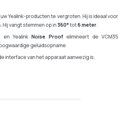
w Yealink-producten te vergroten. Hij is ideaal voor
 Hij vangt stemmen op in
360°
tot
6 meter
.
g
en Yealink
Noise Proof
elimineert de VCM35
 hoogwaardige geluidsopname.
de interface van het apparaat aanwezig is.