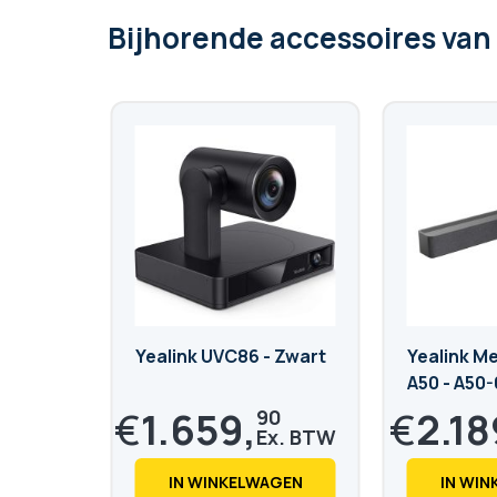
Bijhorende accessoires
van
Yealink UVC86 - Zwart
Yealink M
A50 - A50-
€
1.659,
€
2.18
90
€
2.008,
€
2.648,
48
69
IN WINKELWAGEN
IN WI