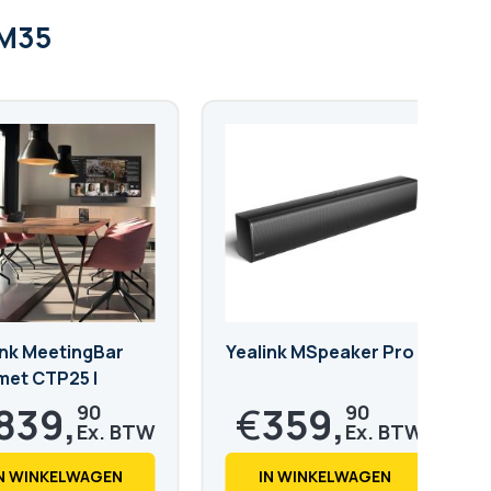
CM35
ink MeetingBar
Yealink MSpeaker Pro
met CTP25 |
ink A40-031
.839,
€
359,
90
90
6,
€
435,
28
48
N WINKELWAGEN
IN WINKELWAGEN