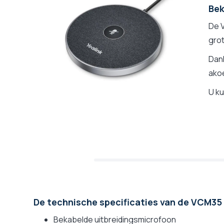
Bek
De V
grot
Dan
ako
U ku
De technische specificaties van de VCM35
Bekabelde uitbreidingsmicrofoon