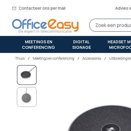
Contacteer ons per mail
Advies 
MEETINGS EN
DIGITAL
HEADSET M
CONFERENCING
SIGNAGE
MICROFO
Thuis
meetings en conferencing
Accessoires
Uitbreidings
Ga
naar
het
einde
van
de
afbeeldingen-
gallerij