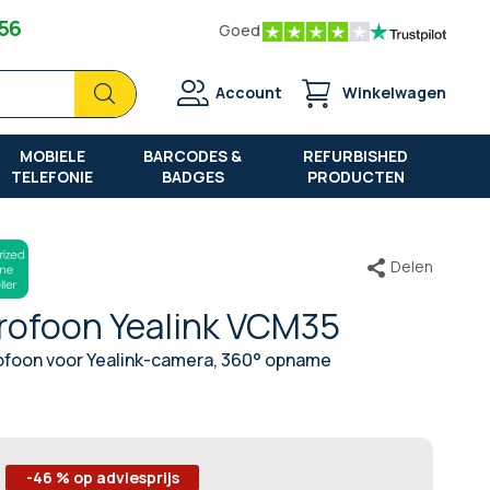
 56
Goed
Zoek
Zoek
Account
Winkelwagen
MOBIELE
BARCODES &
REFURBISHED
TELEFONIE
BADGES
PRODUCTEN
Delen
rofoon Yealink VCM35
ofoon voor Yealink-camera, 360° opname
-46 % op adviesprijs