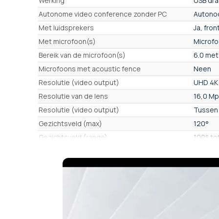
Werking
USB dr
Autonome video conference zonder PC
Auton
Met luidsprekers
Ja, fro
Met microfoon(s)
Microf
Bereik van de microfoon(s)
6.0 met
Microfoons met acoustic fence
Neen
Resolutie (video output)
UHD 4K 
Resolutie van de lens
16,0 Mp
Resolutie (video output)
Tussen 
Gezichtsveld (max)
120°
Gezichtsveld (range)
100° to
Beweegbare camera (Pan Tilt Zoom)
ja, Mec
Totale zoom (optisch + digitaal)
x10
Optische zoom/PTZ
x3,5
Digitale zoom/ePTZ
x3
Inlijsten deelnemers
Ja, aut