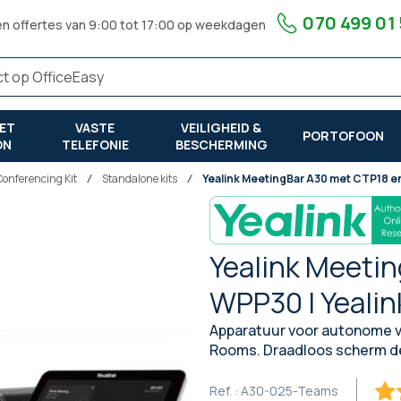
070 499 01
en offertes van 9:00 tot 17:00 op weekdagen
ET
VASTE
VEILIGHEID &
PORTOFOON
ON
TELEFONIE
BESCHERMING
Conferencing Kit
Standalone kits
Yealink MeetingBar A30 met CTP18 e
Yealink Meeti
WPP30 | Yeali
Apparatuur voor autonome 
Rooms. Draadloos scherm de
Ref. :
A30-025-Teams