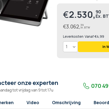
100
% of
€
2.530,
90
€
3.062,
39
Leverkosten
Vanaf €4,99
In 
cteer onze experten
070 49
andag tot vrijdag van 9 tot 17u
merken
Video
Omschrijving
Beoord