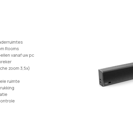
aderruimtes
oom Rooms
ellen vanaf uw pc
preker
sche zoom 3,5x)
ele ruimte
rukking
atie
ontrole