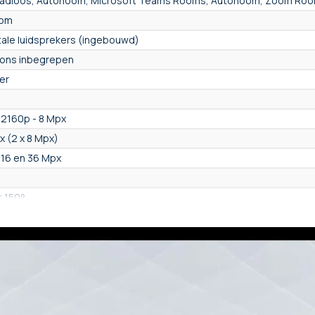
aadloos, Autonoom, Microsoft Teams Rooms, Autonoom, Zoom Ro
oom
ntale luidsprekers (ingebouwd)
oons inbegrepen
er
2160p - 8 Mpx
x (2 x 8 Mpx)
16 en 36 Mpx
t 150°
hanische en digitale PTZ
o (AutoFraming), Ja, manueel