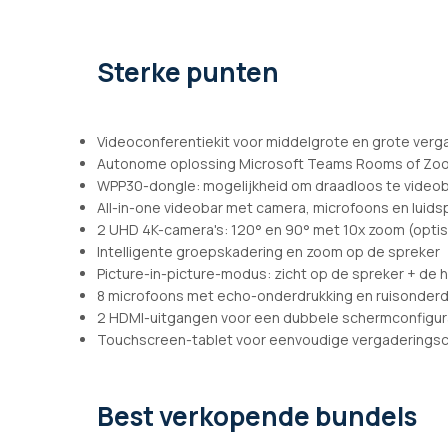
afbeeldingen-
gallerij
Sterke punten
Videoconferentiekit voor middelgrote en grote verg
Autonome oplossing Microsoft Teams Rooms of Z
WPP30-dongle: mogelijkheid om draadloos te videob
All-in-one videobar met camera, microfoons en luids
2 UHD 4K-camera's: 120° en 90° met 10x zoom (opti
Intelligente groepskadering en zoom op de spreker
Picture-in-picture-modus: zicht op de spreker + de h
8 microfoons met echo-onderdrukking en ruisonderd
2 HDMI-uitgangen voor een dubbele schermconfigur
Touchscreen-tablet voor eenvoudige vergaderingsc
Best verkopende bundels