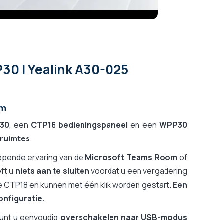
30 | Yealink A30-025
em
A30
, een
CTP18 bedieningspaneel
en een
WPP30
rruimtes
.
epende ervaring van de
Microsoft Teams Room
of
ft u
niets aan te sluiten
voordat u een vergadering
 CTP18 en kunnen met één klik worden gestart.
Een
onfiguratie.
kunt u eenvoudig
overschakelen naar USB-modus