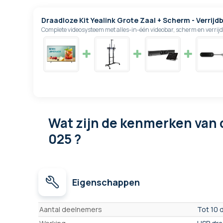
Draadloze Kit Yealink Grote Zaal + Scherm - Verrij
Complete videosysteem met alles-in-één videobar, scherm en verri
Wat zijn de kenmerken
van 
025 ?
Eigenschappen
Eigenschappen
Aantal deelnemers
Tot 10 