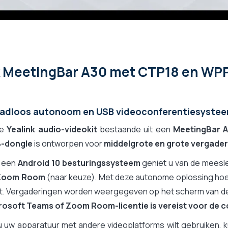
k MeetingBar A30 met CTP18 en WPP
adloos autonoom en USB videoconferentiesyste
ze
Yealink audio-videokit
bestaande uit een
MeetingBar 
-dongle
is ontworpen voor
middelgrote en grote vergade
 een
Android 10 besturingssysteem
geniet u van de meesl
Zoom Room
(naar keuze). Met deze autonome oplossing hoe
rt. Vergaderingen worden weergegeven op het scherm van de
rosoft Teams of Zoom Room-licentie is vereist voor de c
u uw apparatuur met andere videoplatforms wilt gebruiken, 