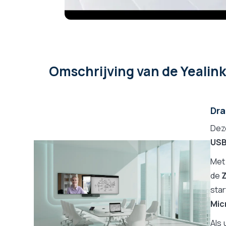
Omschrijving
van de Yealin
Dra
De
USB
Met
de
sta
Mic
Als 