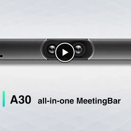
aker tracking
kel video conference materiaal
nference op twee schermen
tisch
net
ft Teams certified, Zoom certified
erd op Android
 A30