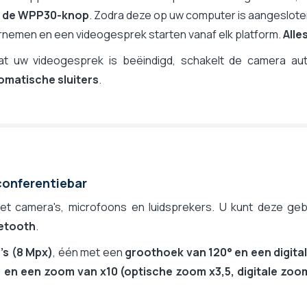
 de WPP30-knop
. Zodra deze op uw computer is aangesloten
rnemen en een videogesprek starten vanaf elk platform.
Alle
at uw videogesprek is beëindigd, schakelt de camera au
omatische sluiters
.
conferentiebar
et camera's, microfoons en luidsprekers. U kunt deze ge
etooth
.
's (8 Mpx)
, één met een
groothoek van 120° en een digita
) en een zoom van x10 (optische zoom x3,5, digitale zoo