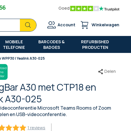
 56
Goed
Zoek
Zoek
Account
Winkelwagen
MOBIELE
BARCODES &
REFURBISHED
TELEFONIE
BADGES
PRODUCTEN
n WPP30 | Yealink A30-025
Delen
ngBar A30 met CTP18 en
nk A30-025
videoconferentie Microsoft Teams Rooms of Zoom
len en USB-videoconferentie.
1 reviews