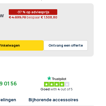
100
-37 % op adviesprijs
€ 4.039,70
bespaar
€ 1.508,80
Winkelwagen
Ontvang een offerte
9 01 56
Goed
with
4
out of 5
elingen
Bijhorende accessoires