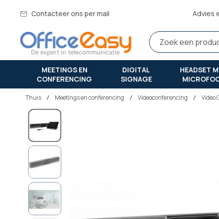
Contacteer ons per mail
Advies 
MEETINGS EN
DIGITAL
HEADSET M
CONFERENCING
SIGNAGE
MICROFO
Thuis
meetings en conferencing
Videoconferencing
Video 
Ga
naar
het
einde
van
de
afbeeldingen-
gallerij