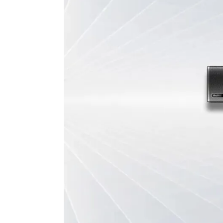
Automatische focus op de actieve spreker
Ja, Spe
Smart Gallery
Neen
Scherm inbegrepen
Nee, en
Met bedieningstablet
Ja
Aantal uitgangen voor schermen (HDMI)
x2 - co
Bluetooth voor audio conference
Neen
Privacy shutter
Automa
Voeding
Stroom
Gecertificeerd voor
Microso
Autonoom conference systeem
Gebase
Kan in modus BYOD gebruikt worden
Ja
Compatibel tellen van aantal deelnemers
Nee
Assortiment van de fabrikant
Yealink