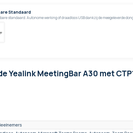
dbare Standaard
jdbare standaard. Autonome werking of draadloos USB dankzij de meegeleverde dong
de Yealink MeetingBar A30 met CTP
deelnemers