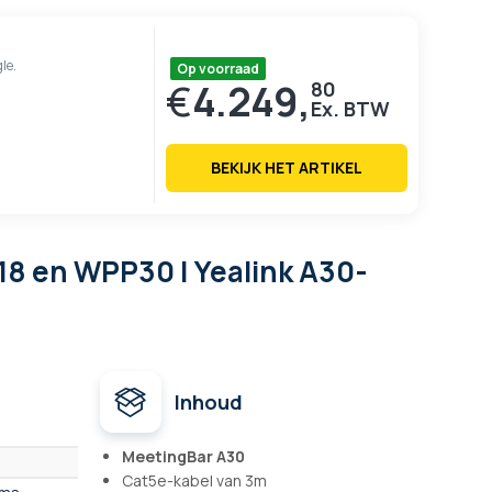
le.
Op voorraad
€
4.249,
80
BEKIJK HET ARTIKEL
18 en WPP30 | Yealink A30-
Inhoud
MeetingBar A30
Cat5e-kabel van 3m