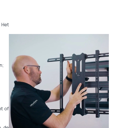
 Het
n;
t of
n de