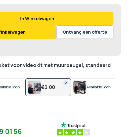
In Winkelwagen
Winkelwagen
Ontvang een offerte
akket voor videokit met muurbeugel, standaard
€
0,
00
ailable Soon
Available Soon
9 01 56