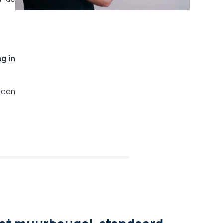
g in
 een