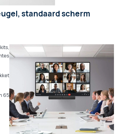
beugel, standaard scherm
its,
imtes
akket
an 65