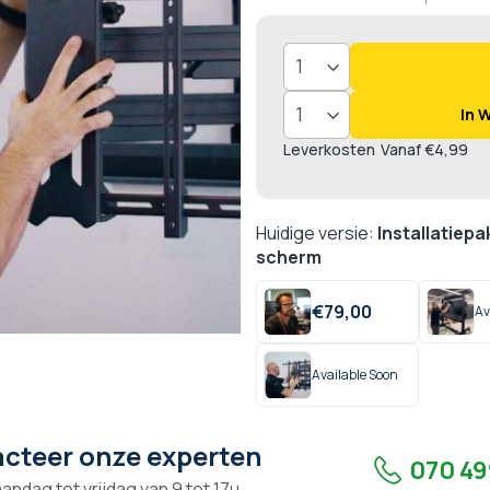
In 
Leverkosten
Vanaf €4,99
Huidige versie:
Installatiep
scherm
€
79,
00
Av
Available Soon
cteer onze experten
070 49
andag tot vrijdag van 9 tot 17u