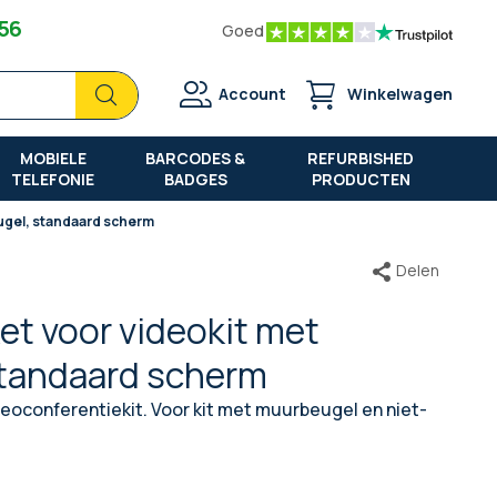
 56
Goed
Zoek
Zoek
Account
Winkelwagen
MOBIELE
BARCODES &
REFURBISHED
TELEFONIE
BADGES
PRODUCTEN
eugel, standaard scherm
Delen
ket voor videokit met
tandaard scherm
deoconferentiekit. Voor kit met muurbeugel en niet-