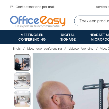
Contacteer ons per mail
Advies 
MEETINGS EN
DIGITAL
HEADSET M
CONFERENCING
SIGNAGE
MICROFO
Thuis
meetings en conferencing
Videoconferencing
Video 
Ga
naar
het
einde
van
de
afbeeldingen-
gallerij