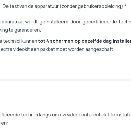
De test van de apparatuur (zonder gebruikersopleiding).*
apparatuur wordt geïnstalleerd door gecertificeerde tech
king te garanderen.
e technici kunnen
tot 4 schermen op dezelfde dag installe
 extra videokit een pakket moet worden aangeschaft.
tificeerde technici langs om uw videoconferentiekit te install
ren: