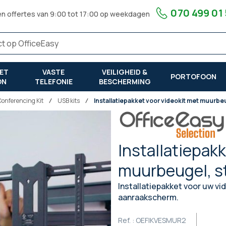
070 499 01
en offertes van 9:00 tot 17:00 op weekdagen
ET
VASTE
VEILIGHEID &
PORTOFOON
ON
TELEFONIE
BESCHERMING
Conferencing Kit
USB kits
Installatiepakket voor videokit met muurb
Installatiepak
muurbeugel, s
Installatiepakket voor uw vi
aanraakscherm.
Ref. :
OEFIKVESMUR2