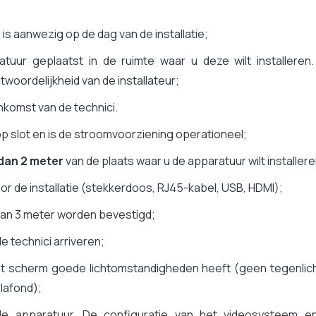
 aanwezig op de dag van de installatie;
tuur geplaatst in de ruimte waar u deze wilt installeren.
twoordelijkheid van de installateur;
ankomst van de technici.
 op slot en is de stroomvoorziening operationeel;
dan 2 meter
van de plaats waar u de apparatuur wilt installere
or de installatie (stekkerdoos, RJ45-kabel, USB, HDMI);
dan 3 meter worden bevestigd;
e technici arriveren;
et scherm goede lichtomstandigheden heeft (geen tegenlich
plafond);
 de apparatuur. De configuratie van het videosysteem e