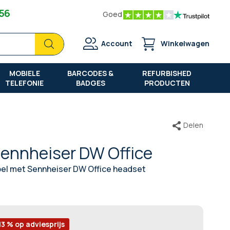
 56
Goed
Zoek
Zoek
Account
Winkelwagen
MOBIELE
BARCODES &
REFURBISHED
TELEFONIE
BADGES
PRODUCTEN
Delen
Sennheiser DW Office
el met Sennheiser DW Office headset
13 % op adviesprijs