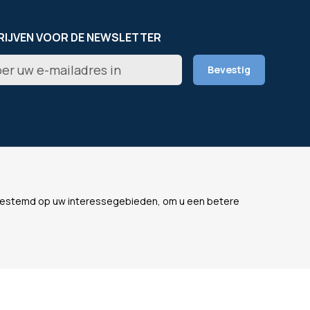
RIJVEN VOOR DE NEWSLETTER
er
Bevestig
rief
L
ONZE WEBSITES
fgestemd op uw interessegebieden, om u een betere
s
OfficeEasy France
lijke gegevens
OfficeEasy Belgium
ne voorwaarden
OfficeEasy Netherlands
OfficeEasy Spain