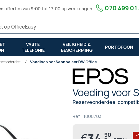
070 499 01
en offertes van 9:00 tot 17:00 op weekdagen
ET
VASTE
VEILIGHEID &
PORTOFOON
ON
TELEFONIE
BESCHERMING
rveonderdeel
Voeding voor Sennheiser DW Office
Voeding voor 
Reserveonderdeel compatib
Ref. :
1000703
€
34,
90
Prijs
-