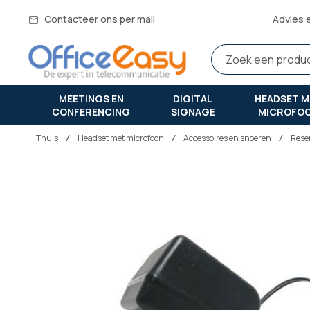
Contacteer ons per mail
Advies 
MEETINGS EN
DIGITAL
HEADSET M
CONFERENCING
SIGNAGE
MICROFO
Thuis
headset met microfoon
Accessoires en snoeren
Rese
Ga
naar
het
einde
van
de
afbeeldingen-
gallerij