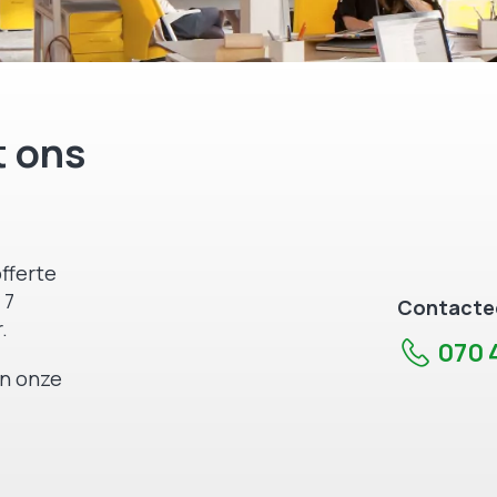
 ons
fferte
 7
Contactee
.
070 4
an onze