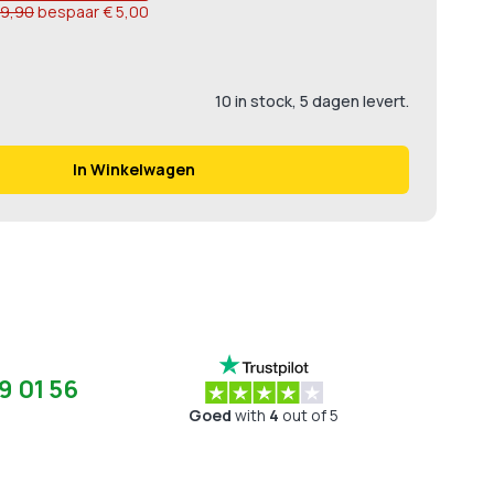
39,90
bespaar
€ 5,00
10 in stock, 5 dagen levert.
In Winkelwagen
9 01 56
Goed
with
4
out of 5