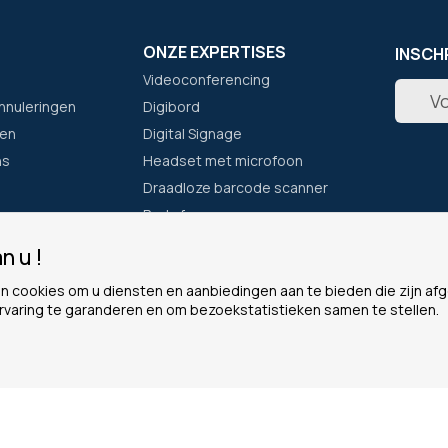
ONZE EXPERTISES
INSCH
Videoconferencing
Abonne
nnuleringen
Digibord
u
op
en
Digital Signage
onze
ns
Headset met microfoon
nieuwsb
Draadloze barcode scanner
Portofoon
n u !
F
ONZE GARANTIES
LEGAA
n cookies om u diensten en aanbiedingen aan te bieden die zijn a
Eenvoudig bestellen
Cookie
rvaring te garanderen en om bezoekstatistieken samen te stellen.
Waarom voor ons kiezen?
Persoon
Het Plus-programma
Algeme