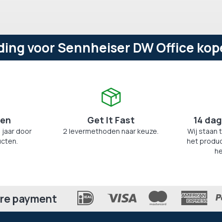
ng voor Sennheiser DW Office kope
zen
Get It Fast
14 dag
 jaar door
2 levermethoden naar keuze.
Wij staan 
cten.
het produc
he
re payment