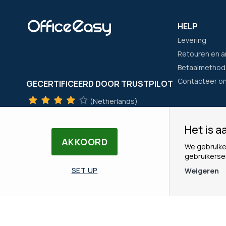
HELP
Levering
Retouren en a
Betaalmethod
Contacteer o
GECERTIFICEERD DOOR TRUSTPILOT
(Netherlands)
TrustScore
4
met
+300
beoordelingen
Het is aa
(Frankrijk)
HET BEDRIJ
AKKOORD
We gebruike
TrustScore
4
met
+21400
beoordelingen
Wie zijn wij?
gebruikerse
Onze merken
SET UP
Weigeren
Ons Team
© Copyright OfficeEasy 2026