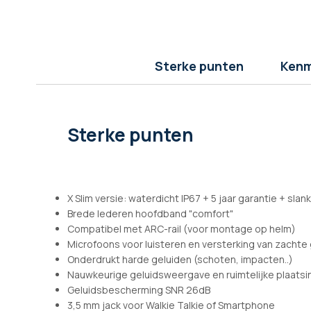
afbeeldingen-
gallerij
Sterke punten
Kenm
Sterke punten
X Slim versie: waterdicht IP67 + 5 jaar garantie + sla
Brede lederen hoofdband "comfort"
Compatibel met ARC-rail (voor montage op helm)
Microfoons voor luisteren en versterking van zachte
Onderdrukt harde geluiden (schoten, impacten..)
Nauwkeurige geluidsweergave en ruimtelijke plaatsi
Geluidsbescherming SNR 26dB
3,5 mm jack voor Walkie Talkie of Smartphone