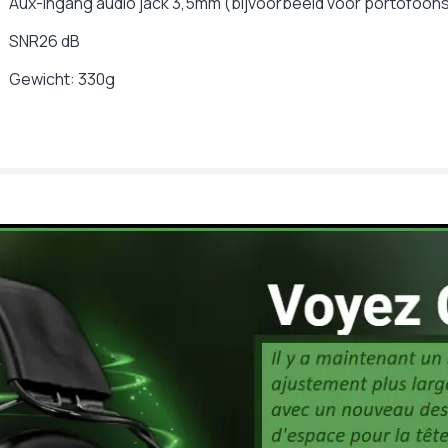
Aux-ingang audio jack 3,5mm (bijvoorbeeld voor portofoon
SNR26 dB
Gewicht: 330g