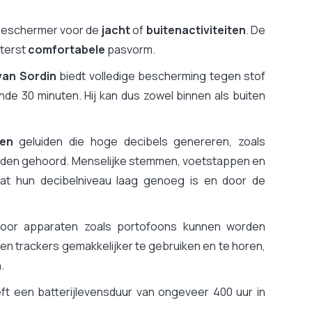
beschermer voor de
jacht
of
buitenactiviteiten
. De
iterst
comfortabele
pasvorm.
van Sordin
biedt volledige bescherming tegen stof
de 30 minuten. Hij kan dus zowel binnen als buiten
ren
geluiden die hoge decibels genereren, zoals
rden gehoord. Menselijke stemmen, voetstappen en
t hun decibelniveau laag genoeg is en door de
door apparaten zoals portofoons kunnen worden
en trackers gemakkelijker te gebruiken en te horen,
.
ft een batterijlevensduur van ongeveer 400 uur in