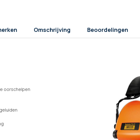
erken
Omschrijving
Beoordelingen
nke oorschelpen
 geluiden
ng