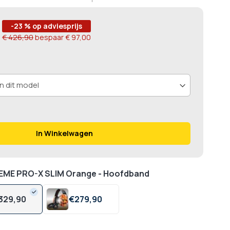
88888888889
00
-23 % op adviesprijs
€ 426,90
bespaar
€ 97,00
In Winkelwagen
EME PRO-X SLIM Orange - Hoofdband
329,
90
€
279,
90