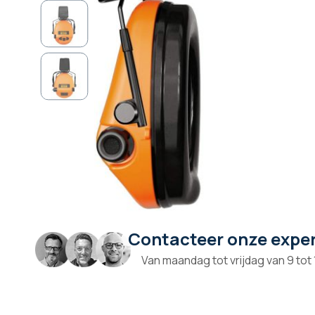
Contacteer onze expe
Ga
naar
Van maandag tot vrijdag van 9 tot
het
begin
van
de