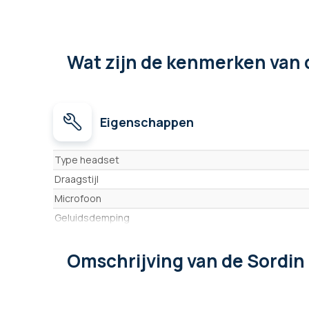
Wat zijn de kenmerken
van 
Eigenschappen
Eigenschappen
Type headset
Draagstijl
Microfoon
Geluidsdemping
Ontvangst van omgevingsgeluiden (geluidsmodulatie)
Omschrijving
van de Sordi
Bluetooth
Ingebouwde portofoon
Geïntegreerde intercom