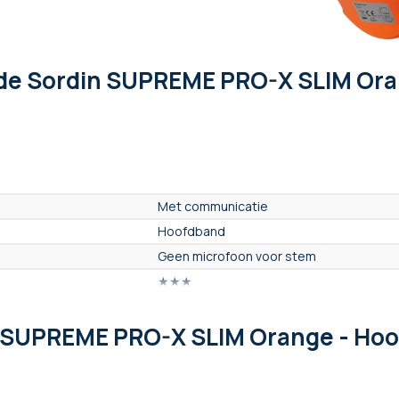
de Sordin SUPREME PRO-X SLIM Ora
Met communicatie
Hoofdband
Geen microfoon voor stem
★★★
Ja
n SUPREME PRO-X SLIM Orange - Ho
Nee
Nee
Nee