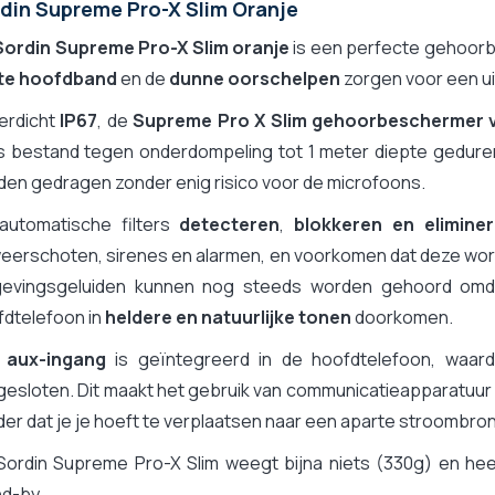
din Supreme Pro-X Slim Oranje
Ja
Nee
Sordin Supreme Pro-X Slim
oranje
is een perfecte gehoor
Nee
hte hoofdband
en de
dunne oorschelpen
zorgen voor een u
Nee
erdicht
IP67
, de
Supreme Pro X Slim gehoorbeschermer 
26 dB
s bestand tegen onderdompeling tot 1 meter diepte geduren
5 jaar
en gedragen zonder enig risico voor de microfoons.
Ja
automatische filters
detecteren
,
blokkeren en elimine
Sordin Supreme Pro X - Serre-tête
eerschoten, sirenes en alarmen, en voorkomen dat deze wo
evingsgeluiden kunnen nog steeds worden gehoord omda
fdtelefoon in
heldere en natuurlijke tonen
doorkomen.
n
aux-ingang
is geïntegreerd in de hoofdtelefoon, waar
esloten. Dit maakt het gebruik van communicatieapparatuur 
er dat je je hoeft te verplaatsen naar een aparte stroombron
Sordin Supreme Pro-X Slim weegt bijna niets (330g) en hee
nd-by.