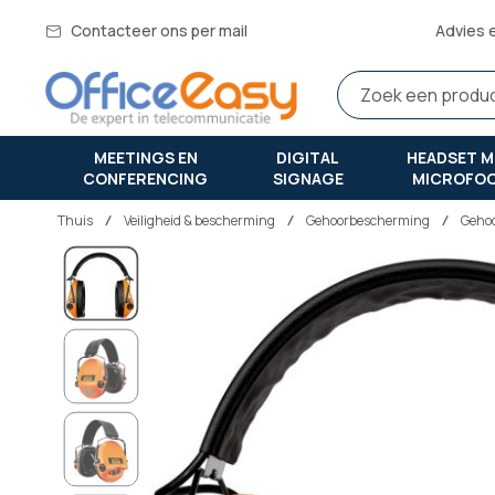
Contacteer ons per mail
Advies 
MEETINGS EN
DIGITAL
HEADSET M
CONFERENCING
SIGNAGE
MICROFO
Thuis
veiligheid & bescherming
Gehoorbescherming
Geho
Ga
naar
het
einde
van
de
afbeeldingen-
gallerij