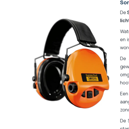
Sor
Connectiviteit mobiel/portofoon
ATEX-label
De
Microfoonsteun
lic
FM/AM-radio-ontvanger
Wat
SNR
en i
Fabrieksgarantie
word
Opvouwbare headset, makkelijk opbergen
De 
Gamme fabricant
gew
omg
hoo
Ee
aang
zond
De 
sta