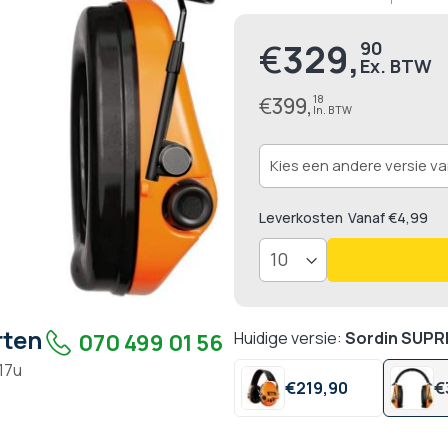
92.8
1
% of
€
329,
90
Prijs
€
399,
18
Leverkosten
Vanaf €4,99
rten
Huidige versie:
Sordin SUPR
070 499 01 56
 17u
€
219,
90
€