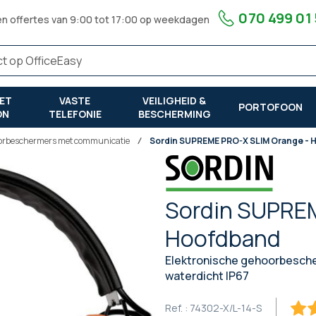
070 499 01
en offertes van 9:00 tot 17:00 op weekdagen
ET
VASTE
VEILIGHEID &
PORTOFOON
ON
TELEFONIE
BESCHERMING
orbeschermers met communicatie
Sordin SUPREME PRO-X SLIM Orange -
Sordin SUPREM
Hoofdband
Elektronische gehoorbesche
waterdicht IP67
Ref. :
74302-X/L-14-S