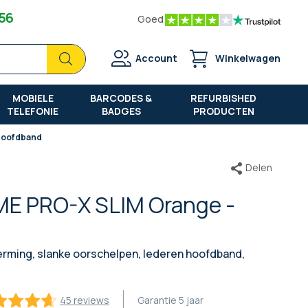
 56
Goed
Zoek
Zoek
Account
Winkelwagen
MOBIELE
BARCODES &
REFURBISHED
TELEFONIE
BADGES
PRODUCTEN
 Hoofdband
Delen
E PRO-X SLIM Orange -
rming, slanke oorschelpen, lederen hoofdband,
45 reviews
Garantie
5 jaar