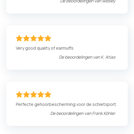
De beoordelingen van
wesley
100
100
% of
Very good quality of earmuffs
De beoordelingen van
K. Atias
100
100
% of
Perfecte gehoorbescherming voor de schietsport.
De beoordelingen van
Frank Köhler