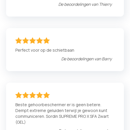
De beoordelingen van
Thierry
100
100
% of
Perfect voor op de schietbaan
De beoordelingen van
Barry
100
100
% of
Beste gehoorbeschermer er is geen betere.
Dempt extreme geluiden terwijl je gewoon kunt
communiceren. Sordin SUPREME PRO X SFA Zwart
(GEL)