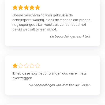
100
100
% of
Goede bescherming voor gebruik in de
schietsport. Waarbij je ook de mensen om je heen
nog super goed kan verstaan, zonder dat al het
geluid wegvalt bij een schot.
De beoordelingen van
klant
20
100
% of
Ik heb deze nog niet ontvangen dus kan er niets
over zeggen
De beoordelingen van
Wim Van der Linden