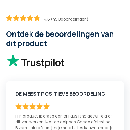
4.6 (45 Beoordelingen)
92.888888888889
100
% of
Ontdek de beoordelingen van
dit product
DE MEEST POSITIEVE BEOORDELING
100
100
% of
Fijn product ik draag een bril dus lang getwijfeld of
dit zou werken. Met de gelpads Goede afdichting.
Bizarre microfoontjes je hoort alles kauwen hoor je