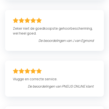
100
100
% of
Zeker niet de goedkoopste gehoorbescherming,
wel heel goed.
De beoordelingen van
J van Egmond
100
100
% of
Vlugge en correcte service.
De beoordelingen van
PNEUS ONLINE klant