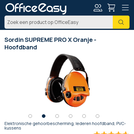
Account
Zoe
Sordin SUPREME PRO X Oranje -
Hoofdband
Ga
naar
het
einde
van
de
afbeeldingen-
gallerij
Elektronische gehoorbescherming, lederen hoofdband, PVC-
Ga
kussens
naar