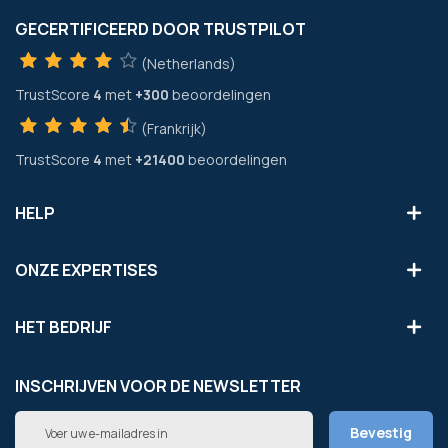
GECERTIFICEERD DOOR TRUSTPILOT
(Netherlands)
TrustScore
4
met
+300
beoordelingen
(Frankrijk)
TrustScore
4
met
+21400
beoordelingen
HELP
ONZE EXPERTISES
HET BEDRIJF
INSCHRIJVEN VOOR DE NEWSLETTER
Abonneer
Bevestig
u