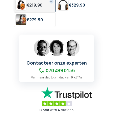
€
219,
90
€
329,
90
€
279,
90
Contacteer onze experten
070 499 01 56
Van maandag tot vrijdag van 9 tot 17u
Goed
with
4
out of 5