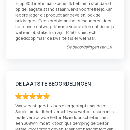
al op 800 meter aan komen. Ik heb hem standaard
op de laagste stand staan werkt voortreffelijk. Kan
iedere jager dit product aanbevelen, ook de
brildragers. Geen probleem met schouderen door
het dunne ontwerp. Kan me voorstellen dat de prijs
wel een obstakel kan zijn, €250 is niet echt
goedkoop maar de kwaliteit is er wel naar.
De beoordelingen van
LA
DE LAATSTE BEOORDELINGEN
100
100
% of
Wauw echt goed. Ik ben overgestapt naar deze
Sordin omdat ik het verschil wou weten tussen mijn
oude vertrouwde Peltor. Nu indoor schieten met
een 308WIN moet ik toch qua demping de peltor
ietsje voorsprong geven. Maar het pascomfort van