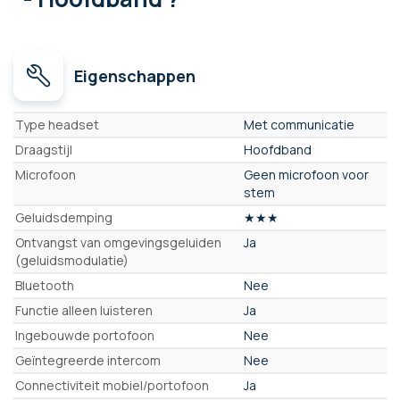
Eigenschappen
Eigenschappen
Type headset
Met communicatie
Draagstijl
Hoofdband
Microfoon
Geen microfoon voor
stem
Geluidsdemping
★★★
Ontvangst van omgevingsgeluiden
Ja
(geluidsmodulatie)
Bluetooth
Nee
Functie alleen luisteren
Ja
Ingebouwde portofoon
Nee
Geïntegreerde intercom
Nee
Connectiviteit mobiel/portofoon
Ja