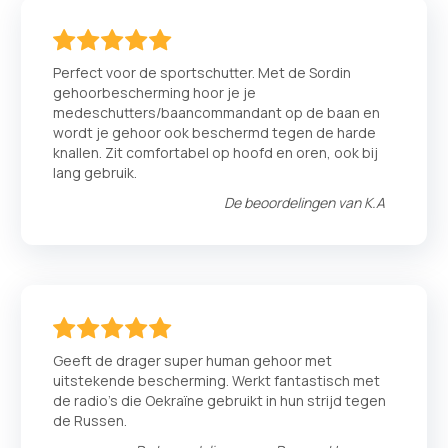
100
100
% of
Perfect voor de sportschutter. Met de Sordin
gehoorbescherming hoor je je
medeschutters/baancommandant op de baan en
wordt je gehoor ook beschermd tegen de harde
knallen. Zit comfortabel op hoofd en oren, ook bij
lang gebruik.
De beoordelingen van
K.A
100
100
% of
Geeft de drager super human gehoor met
uitstekende bescherming. Werkt fantastisch met
de radio's die Oekraïne gebruikt in hun strijd tegen
de Russen.