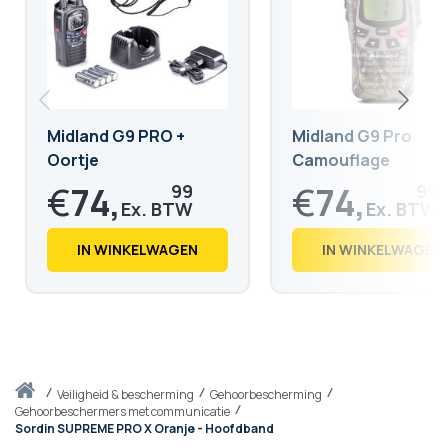
Midland G9 PRO +
Midland G9 Pro
Oortje
Camouflage
€
74,
€
74,
99
99
€
90,
€
90,
74
74
IN WINKELWAGEN
IN WINKELWAGEN
Thuis
veiligheid & bescherming
Gehoorbescherming
Gehoorbeschermers met communicatie
Sordin SUPREME PRO X Oranje - Hoofdband