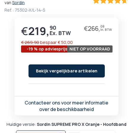
van
Sordin
het
92.888888888889
100
% of
Ref. :
75302-X/L-14-S
begin
van
de
€
219,
90
€
266,
08
Prijs
afbeeldingen-
gallerij
€ 269,90
bespaar
€ 50,00
-19 % op adviesprijs
NIET OP VOORRAAD
Bekijk vergelijkbare artikelen
Contacteer ons voor meer informatie
over de beschikbaarheid
Huidige versie:
Sordin SUPREME PRO X Oranje - Hoofdband