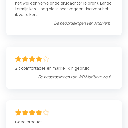
het wel een vervelende druk achter je oren). Lange
termijn kan ik nog niets over zeggen daarvoor heb
ik ze te kort.
De beoordelingen van
Anoniem
80
100
% of
Zit comfortabel ,en makkelijk in gebruik .
De beoordelingen van
WD Maritiem v.o.f
80
100
% of
Goed product