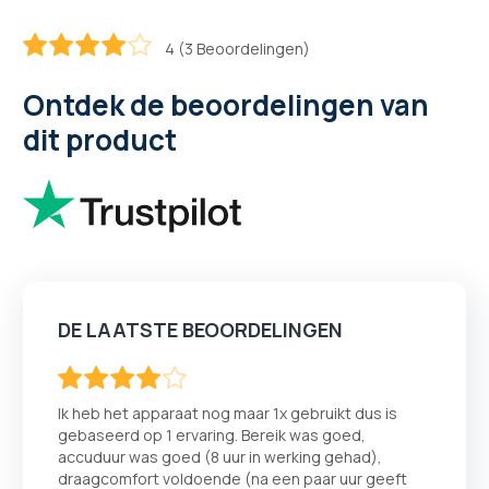
4 (3 Beoordelingen)
80
100
% of
Ontdek de beoordelingen van
dit product
DE LAATSTE BEOORDELINGEN
80
100
% of
Ik heb het apparaat nog maar 1x gebruikt dus is
gebaseerd op 1 ervaring. Bereik was goed,
accuduur was goed (8 uur in werking gehad),
draagcomfort voldoende (na een paar uur geeft