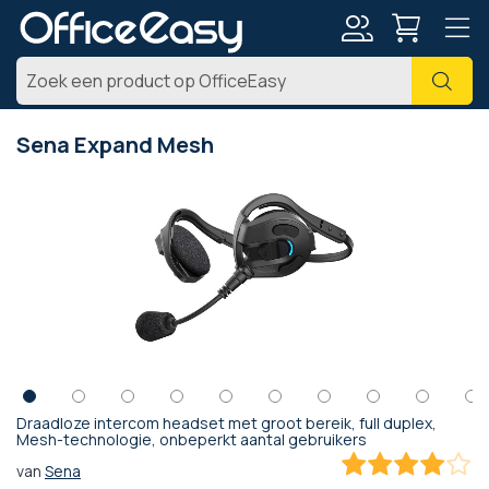
Account
Zoe
Sena Expand Mesh
Ga
naar
het
einde
van
de
afbeeldingen-
gallerij
Draadloze intercom headset met groot bereik, full duplex,
Ga
Mesh-technologie, onbeperkt aantal gebruikers
naar
van
Sena
het
80
100
% of