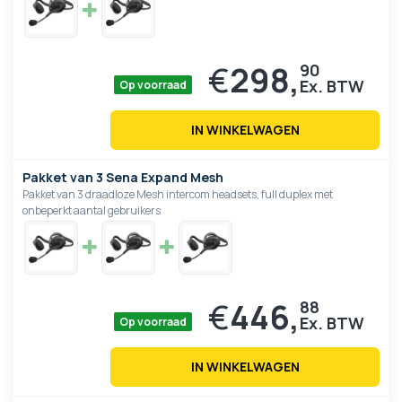
€
298,
90
Op voorraad
IN WINKELWAGEN
Pakket van 3 Sena Expand Mesh
Pakket van 3 draadloze Mesh intercom headsets, full duplex met
onbeperkt aantal gebruikers
€
446,
88
Op voorraad
IN WINKELWAGEN