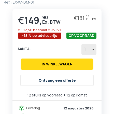
Ref. :
EXPANDM-01
begin
van
de
€
149,
90
€
181,
38
Prijs
afbeeldingen-
gallerij
€ 182,50
bespaar
€ 32,60
-18 % op adviesprijs
OP VOORRAAD
AANTAL
IN WINKELWAGEN
Ontvang een offerte
12 stuks op voorraad
+ 12 op komst
Levering
12 augustus 2026