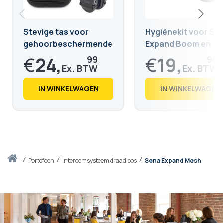
Stevige tas voor
Hygiënekit voor Se
gehoorbeschermende
Expand Boom en
koptelefoon
Expand Mesh
€
24,
€
19,
99
90
€
30,
€
24,
24
08
IN WINKELWAGEN
IN WINKELWAGEN
Thuis
portofoon
Intercomsysteem draadloos
Sena Expand Mesh