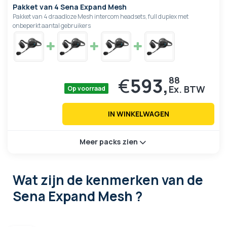
Pakket van 4 Sena Expand Mesh
Pakket van 4 draadloze Mesh intercom headsets, full duplex met
onbeperkt aantal gebruikers
€
593,
88
Op voorraad
IN WINKELWAGEN
Meer packs zien
Wat zijn de kenmerken
van de
Sena Expand Mesh ?