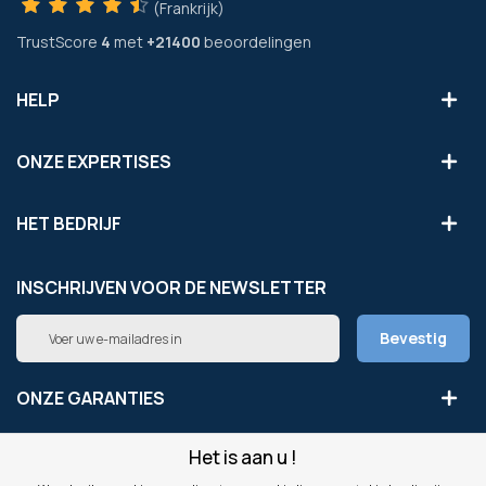
(Frankrijk)
TrustScore
4
met
+21400
beoordelingen
HELP
ONZE EXPERTISES
HET BEDRIJF
INSCHRIJVEN VOOR DE NEWSLETTER
Abonneer
Bevestig
u
op
onze
ONZE GARANTIES
nieuwsbrief
Het is aan u !
LEGAAL