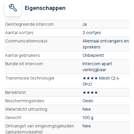
Eigenschappen
Eigenschappen
Geïntegreerde intercom
Ja
Aantal oortjes
2 oortjes
Communicatiemodus
Allemaal ontvangers en
sprekers
Aantal gebruikers
Onbeperkt
Bundle kit intercom
Intercom apart
verkrijgbaar
Transmissie technologie
★★★★ Mesh (2.4
Ghz)
Bereiktest
★★★★
Beschermingsindex
Geen
Waterdicht uitrusting
Nee
Gewicht
100 g
Ontvangst van omgevingsgeluiden
Nee
(geluidsmodulatie)