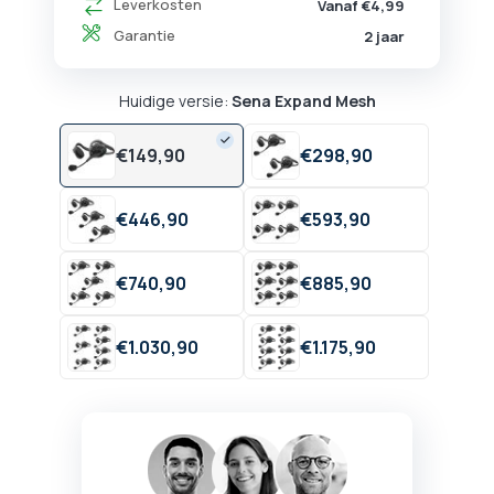
Leverkosten
Vanaf €4,99
Garantie
2 jaar
Huidige versie:
Sena Expand Mesh
€
149,
90
€
298,
90
€
446,
90
€
593,
90
€
740,
90
€
885,
90
€
1.030,
90
€
1.175,
90