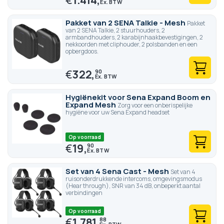
Pakket van 2 SENA Talkie - Mesh
Pakket
van 2 SENA Talkie, 2 stuurhouders, 2
armbandhouders, 2 karabijnhaakbevestigingen, 2
nekkoorden met cliphouder, 2 polsbanden en een
opbergdoos.
€
322,
90
Hygiënekit voor Sena Expand Boom en
Expand Mesh
Zorg voor een onberispelijke
hygiëne voor uw Sena Expand headset
Op voorraad
€
19,
90
Set van 4 Sena Cast - Mesh
Set van 4
ruisonderdrukkende intercoms, omgevingsmodus
(Hear through), SNR van 34 dB, onbeperkt aantal
verbindingen
Op voorraad
€
1.781,
88