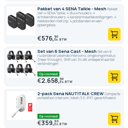
Pakket van 4 SENA Talkie - Mesh
Pakket
van 4 SENA Talkie, 4 stuurhouders, 4
armbandhouders, 4 karabijnhaakbevestigingen, 4
nekkoorden met clip, 4 polsbanden en een
opbergdoos.
€
576,
90
Set van 6 Sena Cast - Mesh
Set van 6
ruisonderdrukkende intercoms, omgevingsmodus
(Hear through), SNR van 34 dB, onbeperkt aantal
verbindingen
Op voorraad
€
2.658,
90
2-pack Sena NAUTITALK CREW
Compacte
oortelefoon intercom, Mesh 3.0, IPX7-gecertificeerd
Op voorraad
€
359,
90