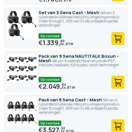
Set van 3 Sena Cast - Mesh
Set van 3
ruisonderdrukkende intercoms, omgevingsmodus
(Hear through), SNR van 34 dB, onbeperkt aantal
verbindingen
Op voorraad
€
1.339,
89
Pack van 9 Sena NAUTITALK Bosun -
Mesh
Set van 9 waterdichte en drijvende IP67
Intercom-headsets, full duplex, Mesh-technologie
Op voorraad
€
2.049,
84
Pack van 8 Sena Cast - Mesh
Set van 8
ruisonderdrukkende intercoms, omgevingsmodus
(Hear through), SNR van 34 dB, onbeperkt aantal
verbindingen
Op voorraad
€
3.527,
92