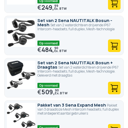
Op voorraad
€
249,
99
Set van 2 Sena NAUTITALK Bosun -
Mesh
Set van 2 waterdichte en drijvende IP67
Intercom-headsets, full duplex, Mesh-technologie
Op voorraad
€
484,
90
Set van 2 Sena NAUTITALK Bosun +
Draagtas
Set van 2 waterdichte en drijvende IP67
Intercom-headsets, full duplex, Mesh-technologie.
Geleverd met draagtas
Op voorraad
€
509,
90
Pakket van 3 Sena Expand Mesh
Pakket
van 3 draadloze Mesh intercom headsets, full duplex
met onbeperkt aantal gebruikers
Op voorraad