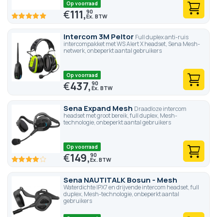
Op voorraad
€
111,
90
100
100
% of
Intercom 3M Peltor
Full duplex anti-ruis
intercompakket met WS Alert X headset, Sena Mesh-
netwerk, onbeperkt aantal gebruikers
Op voorraad
€
437,
90
Sena Expand Mesh
Draadloze intercom
headset met groot bereik, full duplex, Mesh-
technologie, onbeperkt aantal gebruikers
Op voorraad
€
149,
90
80
100
% of
Sena NAUTITALK Bosun - Mesh
Waterdichte IPX7 en drijvende intercom headset, full
duplex, Mesh-technologie, onbeperkt aantal
gebruikers