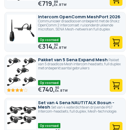
€
719,
88
Intercom OpenComm MeshPort 2026
Communiceer draadloos en onbeperkt met de Shokz
OpenComm 2 intercomset: ruisonderdrukkende
microfoon, SENA Mesh-netwerk en full duplex
Op voorraad
€
314,
90
Pakket van 5 Sena Expand Mesh
Pakket
van 5 draadloze Mesh intercom headsets, full duplex
met onbeperkt aantal gebruikers
Op voorraad
€
740,
90
80
100
% of
Set van 4 Sena NAUTITALK Bosun -
Mesh
Set van 4 waterdichte en drijvende IP67
Intercom-headsets, full duplex, Mesh-technologie.
Op voorraad