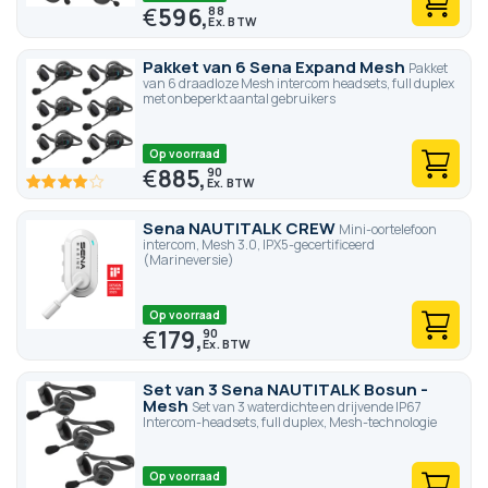
€
596,
88
Pakket van 6 Sena Expand Mesh
Pakket
van 6 draadloze Mesh intercom headsets, full duplex
met onbeperkt aantal gebruikers
Op voorraad
€
885,
90
80
100
% of
Sena NAUTITALK CREW
Mini-oortelefoon
intercom, Mesh 3.0, IPX5-gecertificeerd
(Marineversie)
Op voorraad
€
179,
90
Set van 3 Sena NAUTITALK Bosun -
Mesh
Set van 3 waterdichte en drijvende IP67
Intercom-headsets, full duplex, Mesh-technologie
Op voorraad