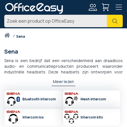
Account
Zoe
Thuis
sena
Sena
Sena is een bedrijf dat een verscheidenheid aan draadloos
audio- en communicatieproducten produceert, waaronder
industriële headsets. Deze headsets zijn ontworpen voor
gebruik in industriële omgevingen en zijn over het algemeen
Meer lezen
robuust en duurzaam om aan de eisen van dergelijke
omgevingen te voldoen. Ze worden vaak gebruikt voor
handsfree communicatie en kunnen functies hebben zoals
Bluetooth intercom
Mesh intercom
ruisonderdrukking en waterdichtheid om gebruikers te helpen
effectief te communiceren in lawaaierige of vochtige
omgevingen.
Intercom los
Intercom kits