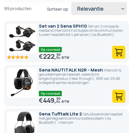
89
producten
Sorteer op
Set van 2 Sena SPH10
Set van 2 compacte
nekband intercoms Full duplex om te communiceren
tussen headsets tot 4 personen (via Bluetooth)
Op voorraad
€
222,
90
100
100
% of
Sena NAUTITALK N2R - Mesh
Intercom &
geluiddempende headset, waterdicht,
omgevingsmodus (Hear through), SNR van 28 dB,
onbeperkt aantal verbindingen
Op voorraad
€
449,
90
Sena Tufftalk Lite 2
Geluidswerende headset
met geïntegreerd communicatiesysteem (via
Bluetooth) - intercom