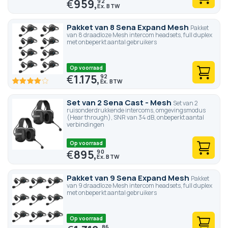
€
959,
92
Pakket van 8 Sena Expand Mesh
Pakket
van 8 draadloze Mesh intercom headsets, full duplex
met onbeperkt aantal gebruikers
Op voorraad
€
1.175,
92
80
100
% of
Set van 2 Sena Cast - Mesh
Set van 2
ruisonderdrukkende intercoms, omgevingsmodus
(Hear through), SNR van 34 dB, onbeperkt aantal
verbindingen
Op voorraad
€
895,
90
Pakket van 9 Sena Expand Mesh
Pakket
van 9 draadloze Mesh intercom headsets, full duplex
met onbeperkt aantal gebruikers
Op voorraad
86