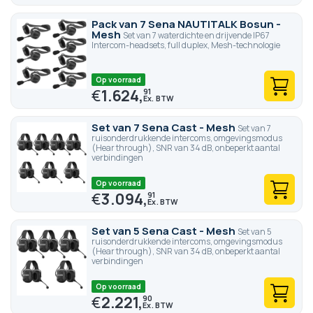
Pack van 7 Sena NAUTITALK Bosun -
Mesh
Set van 7 waterdichte en drijvende IP67
Intercom-headsets, full duplex, Mesh-technologie
Op voorraad
€
1.624,
91
Set van 7 Sena Cast - Mesh
Set van 7
ruisonderdrukkende intercoms, omgevingsmodus
(Hear through), SNR van 34 dB, onbeperkt aantal
verbindingen
Op voorraad
€
3.094,
91
Set van 5 Sena Cast - Mesh
Set van 5
ruisonderdrukkende intercoms, omgevingsmodus
(Hear through), SNR van 34 dB, onbeperkt aantal
verbindingen
Op voorraad
€
2.221,
90