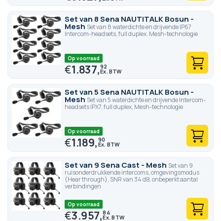
Set van 8 Sena NAUTITALK Bosun -
Mesh
Set van 8 waterdichte en drijvende IP67
Intercom-headsets, full duplex, Mesh-technologie
Op voorraad
€
1.837,
92
Set van 5 Sena NAUTITALK Bosun -
Mesh
Set van 5 waterdichte en drijvende Intercom-
headsets IPX7, full duplex, Mesh-technologie
Op voorraad
€
1.189,
90
Set van 9 Sena Cast - Mesh
Set van 9
ruisonderdrukkende intercoms, omgevingsmodus
(Hear through), SNR van 34 dB, onbeperkt aantal
verbindingen
Op voorraad
€
3.957,
84