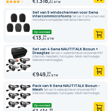
€
1.318,
80
100
% of
Set van 5 windschermen voor Sena
intercommicrofoons
Set van 5 schuimen voor
microfoons compatibel met Sena intercoms
Op voorraad
€
13,
90
Set van 4 Sena NAUTITALK Bosun +
Draagtas
Set van 4 waterdichte en drijvende IP67
Intercom-headsets, full duplex, Mesh-technologie.
Geleverd met draagtas
€
949,
90
Pack van 6 Sena NAUTITALK Bosun -
Mesh
Set van 6 waterdichte en drijvende IP67
Intercom-headsets, full duplex, Mesh-technologie
Op voorraad
€
1.414,
86