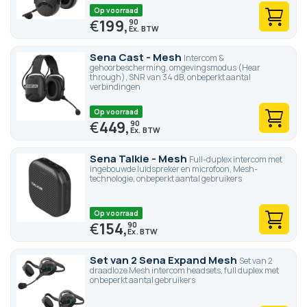
Op voorraad
€
199,
90
Sena Cast - Mesh
Intercom &
gehoorbescherming, omgevingsmodus (Hear
through), SNR van 34 dB, onbeperkt aantal
verbindingen
Op voorraad
€
449,
90
Sena Talkie - Mesh
Full-duplex intercom met
ingebouwde luidspreker en microfoon, Mesh-
technologie, onbeperkt aantal gebruikers
Op voorraad
€
154,
90
Set van 2 Sena Expand Mesh
Set van 2
draadloze Mesh intercom headsets, full duplex met
onbeperkt aantal gebruikers