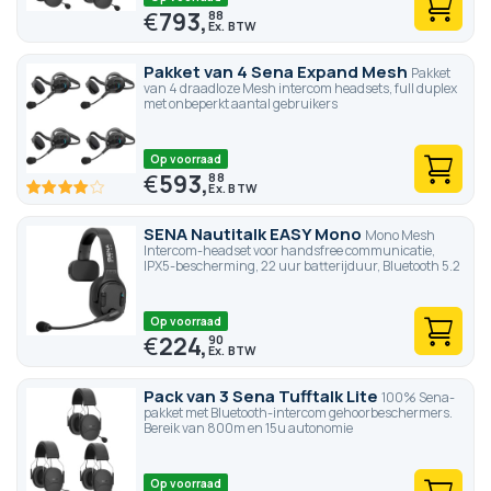
€
793,
88
Pakket van 4 Sena Expand Mesh
Pakket
van 4 draadloze Mesh intercom headsets, full duplex
met onbeperkt aantal gebruikers
Op voorraad
€
593,
88
80
100
% of
SENA Nautitalk EASY Mono
Mono Mesh
Intercom-headset voor handsfree communicatie,
IPX5-bescherming, 22 uur batterijduur, Bluetooth 5.2
Op voorraad
€
224,
90
Pack van 3 Sena Tufftalk Lite
100% Sena-
pakket met Bluetooth-intercom gehoorbeschermers.
Bereik van 800m en 15u autonomie
Op voorraad