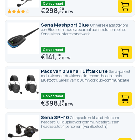
Op voorraad
€
298,
90
80
100
% of
Sena Meshport Blue
Universele adapter om
een Bluetooth-audioapparaat aan te sluiten op het
Sena Mesh intercomnetwerk
Op voorraad
€
141,
90
Pack van 2 Sena Tufftalk Lite
Sena-pakket
met ruisonderdrukkende intercom-headsets via
Bluetooth. Bereik van 800m voor duo-communicatie
Op voorraad
€
398,
90
Sena SPH10
Compacte nekband intercom
headset Full duplex voor communicatie tussen
headsets tot 4 personen (via Bluetooth)