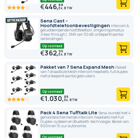
€
446,
88
80
100
% of
Sena Cast -
Hoofdtelefoonbevestigingen
Intercom &
geluiddempende hoofdtelefoon, omgevingsmodus
(Hear through), SNR van 30 dB, onbeperkt aantal
verbindingen
Op voorraad
€
362,
90
Pakket van 7 Sena Expand Mesh
Pakket
van 7 draadloze Mesh intercom headsets, full duplex
met onbeperkt aantal gebruikers
Op voorraad
€
1.030,
89
80
100
% of
Pack 4 Sena Tufftalk Lite
Sena-bundel met 4
gehoorbeschermende intercom-headsets met Full
Duplex-systeem en Bluetooth-technologie. Bereik van
800m en 15 uur autonomie.
Op voorraad