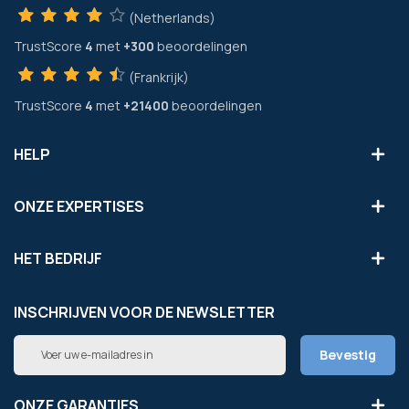
(Netherlands)
TrustScore
4
met
+300
beoordelingen
(Frankrijk)
TrustScore
4
met
+21400
beoordelingen
HELP
ONZE EXPERTISES
HET BEDRIJF
INSCHRIJVEN VOOR DE NEWSLETTER
Abonneer
Bevestig
u
op
onze
ONZE GARANTIES