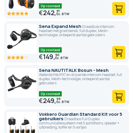
Op voorraad
€
242,
91
100
100
% of
Sena Expand Mesh
Draadloze intercom
headset met groot bereik, full duplex, Mesh-
technologie, onbeperkt aantal gebruikers
Op voorraad
€
149,
90
80
100
% of
Sena NAUTITALK Bosun - Mesh
Waterdichte IPX7 en drijvende intercom headset, full
duplex, Mesh-technologie, onbeperkt aantal
gebruikers
Op voorraad
€
249,
99
Vokkero Guardian Standard Kit voor 5
gebruikers
Draadloos Full Duplex
communicatiesysteem met 5 portofoons, oplader +
uitbreiding, koffer en 5 oortjes