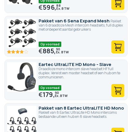
Op voorraad
€
596,
88
Pakket van 6 Sena Expand Mesh
Pakket
van 6 draadloze Mesh intercom headsets, full duplex
met onbeperkt aantal gebruikers
Op voorraad
€
885,
90
80
100
% of
Eartec UltraLITE HD Mono - Slave
Draadloze mono intercom slave headset HF full
duplex. Vereist een master headset of een hub om te
communiceren.
Op voorraad
€
179,
90
Pakket van 8 Eartec UltraLITE HD Mono
Pakket van 8 Eartec UltraLite HD Mono intercoms
bestaande uit een hub en 8 slave headsets.