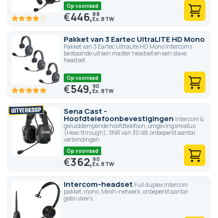
Op voorraad
€
446,
88
80
100
% of
Pakket van 3 Eartec UltraLITE HD Mono
Pakket van 3 Eartec UltraLite HD Mono intercoms
bestaande uit een master headset en een slave
headset.
Op voorraad
€
549,
90
100
100
% of
Sena Cast -
Hoofdtelefoonbevestigingen
Intercom &
geluiddempende hoofdtelefoon, omgevingsmodus
(Hear through), SNR van 30 dB, onbeperkt aantal
verbindingen
Op voorraad
€
362,
90
Intercom-headset
Full duplex intercom
pakket, mono, Mesh-netwerk, onbeperkt aantal
gebruikers