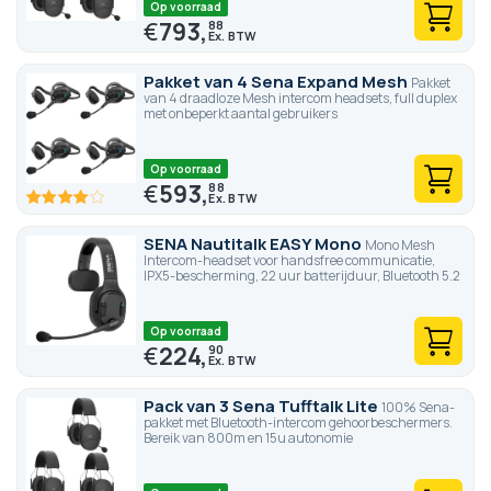
Op voorraad
€
793,
88
Pakket van 4 Sena Expand Mesh
Pakket
van 4 draadloze Mesh intercom headsets, full duplex
met onbeperkt aantal gebruikers
Op voorraad
€
593,
88
80
100
% of
SENA Nautitalk EASY Mono
Mono Mesh
Intercom-headset voor handsfree communicatie,
IPX5-bescherming, 22 uur batterijduur, Bluetooth 5.2
Op voorraad
€
224,
90
Pack van 3 Sena Tufftalk Lite
100% Sena-
pakket met Bluetooth-intercom gehoorbeschermers.
Bereik van 800m en 15u autonomie