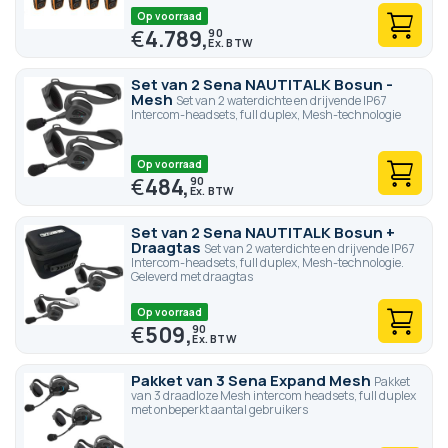
Op voorraad
€
4.789,
90
Set van 2 Sena NAUTITALK Bosun -
Mesh
Set van 2 waterdichte en drijvende IP67
Intercom-headsets, full duplex, Mesh-technologie
Op voorraad
€
484,
90
Set van 2 Sena NAUTITALK Bosun +
Draagtas
Set van 2 waterdichte en drijvende IP67
Intercom-headsets, full duplex, Mesh-technologie.
Geleverd met draagtas
Op voorraad
€
509,
90
Pakket van 3 Sena Expand Mesh
Pakket
van 3 draadloze Mesh intercom headsets, full duplex
met onbeperkt aantal gebruikers