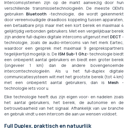
Intercomsystemen zijn op de markt aanwezig door hun
verschillende transmissietechnologieën. De meeste OEM's
gebruiken
Bluetooth
-technologie, die wordt gekenmerkt
door vereenvoudigde draadloos koppeling tussen apparaten,
een betaalbare prijs maar met een kort bereik en maximaal 4
gelijktijdig verbonden gebruikers. Met een vergelijkbaar bereik
zijn andere full-duplex digitale intercoms uitgerust met
DECT
-
technologie, zoals de audio-intercoms van het merk Eartec,
waardoor een gesprek met maximaal 9 gesprekspartners
tegelijkertijd mogelijk is. De
ISM Sub-1 Ghz-
technologie biedt
een onbeperkt aantal gebruikers en biedt een groter bereik
(ongeveer 1 km) dan de andere bovengenoemde
intercomtechnologieën. Als u het full-duplex digitale
communicatiesysteem wilt met het grootste bereik (tot 4 km)
met een onbeperkt aantal gebruikers, dan is
Mesh
-
technologie iets voor u.
Elke technologie heeft dus zijn eigen voor- en nadelen zoals
het aantal gebruikers, het bereik, de autonomie en de
betrouwbaarheid van het signaal. Afhankelijk van uw branche
en gebruik vindt u een intercom die aan uw wensen voldoet.
Full Duplex, praktisch en natuurlijk