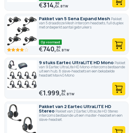
€
314,
90
Pakket van 5 Sena Expand Mesh
Pakket
van 5 draadloze Mesh intercom headsets, full duplex
met onbeperkt aantal gebruikers
Op voorraad
€
740,
90
80
100
% of
9 stuks Eartec UltraLITE HD Mono
Pakket
van 9 Eartec UltraLite HD Mono-intercoms bestaande
uit een hub, 8 slave-headsets en een bekabelde
headset Max4G Mono
€
1.999,
90
Pakket van 2 Eartec UltraLITE HD
Stereo
Pakket van 2 Eartec UltraLite HD Stereo
intercoms bestaande uit een master-headset en een
slave-headset.