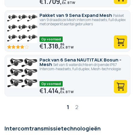
€
1.709,
Pakket van 9 Sena Expand Mesh
Pakket
van 9 draadloze Mesh intercom headsets, full duplex
met onbeperkt aantal gebruikers
Op voorraad
€
1.318,
86
80
100
% of
Pack van 6 Sena NAUTITALK Bosun -
Mesh
Set van 6 waterdichte en drijvende IP67
Intercom-headsets, full duplex, Mesh-technologie
Op voorraad
€
1.414,
86
Pagina
1
2
Intercomtransmissietechnologieën