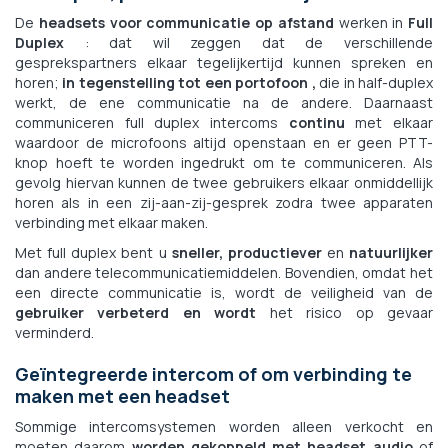
De
headsets voor communicatie op afstand
werken in
Full
Duplex
: dat wil zeggen dat de verschillende
gesprekspartners elkaar tegelijkertijd kunnen spreken en
horen;
in tegenstelling tot een portofoon ,
die in half-duplex
werkt, de ene communicatie na de andere. Daarnaast
communiceren full duplex intercoms
continu
met elkaar
waardoor de microfoons altijd openstaan en er geen PTT-
knop hoeft te worden ingedrukt om te communiceren. Als
gevolg hiervan kunnen de twee gebruikers elkaar onmiddellijk
horen als in een zij-aan-zij-gesprek zodra twee apparaten
verbinding met elkaar maken.
Met full duplex bent u
sneller, productiever
en
natuurlijker
dan andere telecommunicatiemiddelen. Bovendien, omdat het
een directe communicatie is, wordt de veiligheid van de
gebruiker verbeterd en wordt
het risico op gevaar
verminderd.
Geïntegreerde intercom of om verbinding te
maken met een headset
Sommige intercomsystemen worden alleen verkocht en
moeten daarom
worden gekoppeld met headset audio
of