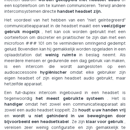
een koptelefoon om te kunnen communiceren. Terwijl andere
intercomsystemen directe
handset headset zijn.
Het voordeel van het hebben van een "niet geïntegreerd"
communicatieapparaat in de headset maakt een
veelzijdiger
gebruik mogelijk
, het kan ook worden gebruikt met een
oortelefoon om discreter en praktischer te zijn dan met een
microfoon ### 101 om te verminderen omringend gedempt
geluid. Bovendien kan hij gemakkelijk worden opgeladen in een
oplaadstation dat
weinig ruimte
in beslag neemt. Als
meerdere mensen er gedurende een dag gebruik van maken,
is een intercom die wordt aangesloten op een
audioaccessoire
hygiënischer
omdat elke gebruiker zijn
eigen headset of zijn eigen headset audio gebruikt, maar
hetzelfde apparaat.
Een full-duplex intercom ingebouwd in een headset is
tegenwoordig
het meest gebruikte systeem
. Het is
handiger
omdat het zowel een communicatieapparaat als
zowel een audio headset koppelt. Zo
houdt u uw handen vrij
en
wordt u niet gehinderd in uw bewegingen door
bijvoorbeeld een headsetkabel
. Ze zijn
klaar voor gebruik
,
vereisen zeer weinig configuratie en zijn gemakkelijk te