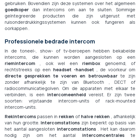
gebruiken. Bovendien zijn deze systemen over het algemeen
goedkoper
dan intercoms om aan te sluiten. Sommige
geïntegreerde producten die zijn uitgerust met
ruisonderdrukkingssystemen kunnen ook fungeren als
oorkappen .
Professionele bedrade intercom
In de toneel-, show- of tv-beroepen hebben bekabelde
intercoms, die kunnen worden aangesloten op een
riemintercom
, ook wel een
riembox
genoemd, of
rechtstreeks op een
headset -handset
, de voorkeur om
directe gesprekken te voeren en betrouwbaar
te zijn
zonder afhankelijk te zijn van Bluetooth , DECT of
radiocommunicatiegolven. Om de apparaten met elkaar te
verbinden, is een
intercomeenheid
vereist. Er zijn twee
soorten: vrijstaande intercom-units of rack-mounted
intercom-units.
Rekintercoms
passen in
rekken
of
halve rekken
, afhankelijk
van hun grootte.
Intercomstations
zijn beperkt op basis van
het aantal aangesloten
intercomstations
. Het kan daarom
nodig zijn om het aantal
intercomcentrales
te