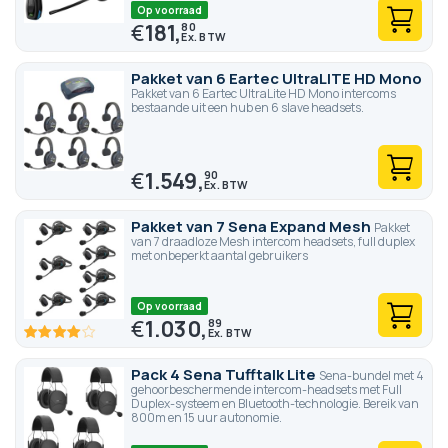
Op voorraad
€
181,
80
Pakket van 6 Eartec UltraLITE HD Mono
Pakket van 6 Eartec UltraLite HD Mono intercoms
bestaande uit een hub en 6 slave headsets.
€
1.549,
90
Pakket van 7 Sena Expand Mesh
Pakket
van 7 draadloze Mesh intercom headsets, full duplex
met onbeperkt aantal gebruikers
Op voorraad
€
1.030,
89
80
100
% of
Pack 4 Sena Tufftalk Lite
Sena-bundel met 4
gehoorbeschermende intercom-headsets met Full
Duplex-systeem en Bluetooth-technologie. Bereik van
800m en 15 uur autonomie.