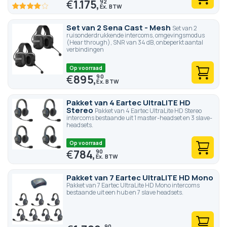
€
1.175,
92
80
100
% of
Set van 2 Sena Cast - Mesh
Set van 2
ruisonderdrukkende intercoms, omgevingsmodus
(Hear through), SNR van 34 dB, onbeperkt aantal
verbindingen
Op voorraad
€
895,
90
Pakket van 4 Eartec UltraLITE HD
Stereo
Pakket van 4 Eartec UltraLite HD Stereo
intercoms bestaande uit 1 master-headset en 3 slave-
headsets.
Op voorraad
€
784,
90
Pakket van 7 Eartec UltraLITE HD Mono
Pakket van 7 Eartec UltraLite HD Mono intercoms
bestaande uit een hub en 7 slave headsets.
90