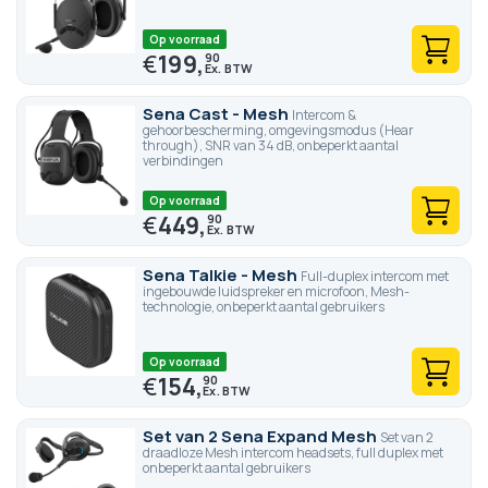
Op voorraad
€
199,
90
Sena Cast - Mesh
Intercom &
gehoorbescherming, omgevingsmodus (Hear
through), SNR van 34 dB, onbeperkt aantal
verbindingen
Op voorraad
€
449,
90
Sena Talkie - Mesh
Full-duplex intercom met
ingebouwde luidspreker en microfoon, Mesh-
technologie, onbeperkt aantal gebruikers
Op voorraad
€
154,
90
Set van 2 Sena Expand Mesh
Set van 2
draadloze Mesh intercom headsets, full duplex met
onbeperkt aantal gebruikers