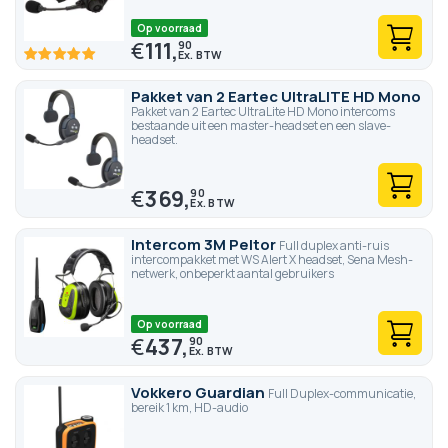
Op voorraad
€
111,
90
100
100
% of
Pakket van 2 Eartec UltraLITE HD Mono
Pakket van 2 Eartec UltraLite HD Mono intercoms
bestaande uit een master-headset en een slave-
headset.
€
369,
90
Intercom 3M Peltor
Full duplex anti-ruis
intercompakket met WS Alert X headset, Sena Mesh-
netwerk, onbeperkt aantal gebruikers
Op voorraad
€
437,
90
Vokkero Guardian
Full Duplex-communicatie,
bereik 1 km, HD-audio