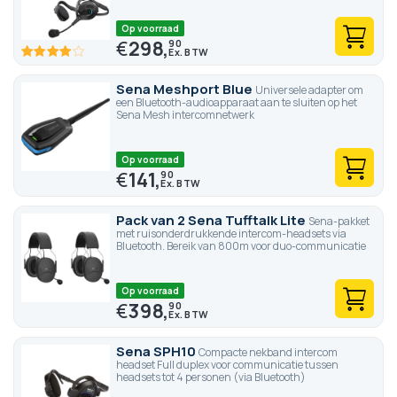
Op voorraad
€
298,
90
80
100
% of
Sena Meshport Blue
Universele adapter om
een Bluetooth-audioapparaat aan te sluiten op het
Sena Mesh intercomnetwerk
Op voorraad
€
141,
90
Pack van 2 Sena Tufftalk Lite
Sena-pakket
met ruisonderdrukkende intercom-headsets via
Bluetooth. Bereik van 800m voor duo-communicatie
Op voorraad
€
398,
90
Sena SPH10
Compacte nekband intercom
headset Full duplex voor communicatie tussen
headsets tot 4 personen (via Bluetooth)