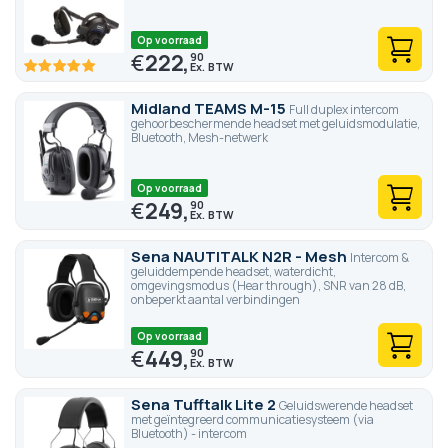
Op voorraad
€
222,
90
100
100
% of
Midland TEAMS M-15
Full duplex intercom
gehoorbeschermende headset met geluidsmodulatie,
Bluetooth, Mesh-netwerk
Op voorraad
€
249,
90
Sena NAUTITALK N2R - Mesh
Intercom &
geluiddempende headset, waterdicht,
omgevingsmodus (Hear through), SNR van 28 dB,
onbeperkt aantal verbindingen
Op voorraad
€
449,
90
Sena Tufftalk Lite 2
Geluidswerende headset
met geïntegreerd communicatiesysteem (via
Bluetooth) - intercom