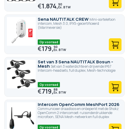
€
1.874,
90
Sena NAUTITALK CREW
Mini-oortelefoon
intercom, Mesh 3.0, IPX5-gecertificeerd
(Marineversie)
Op voorraad
€
179,
90
Set van 3 Sena NAUTITALK Bosun -
Mesh
Set van 3 waterdichte en drijvende IP67
Intercom-headsets, full duplex, Mesh-technologie
Op voorraad
€
719,
88
Intercom OpenComm MeshPort 2026
Communiceer draadloos en onbeperkt met de Shokz
OpenComm 2 intercomset: ruisonderdrukkende
microfoon, SENA Mesh-netwerk en full duplex
Op voorraad