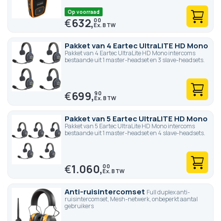
Op voorraad
€
632,
00
Pakket van 4 Eartec UltraLITE HD Mono
Pakket van 4 Eartec UltraLite HD Mono intercoms
bestaande uit 1 master-headset en 3 slave-headsets.
€
699,
90
Pakket van 5 Eartec UltraLITE HD Mono
Pakket van 5 Eartec UltraLite HD Mono intercoms
bestaande uit 1 master-headset en 4 slave-headsets.
€
1.060,
00
Anti-ruisintercomset
Full duplex anti-
ruisintercomset, Mesh-netwerk, onbeperkt aantal
gebruikers