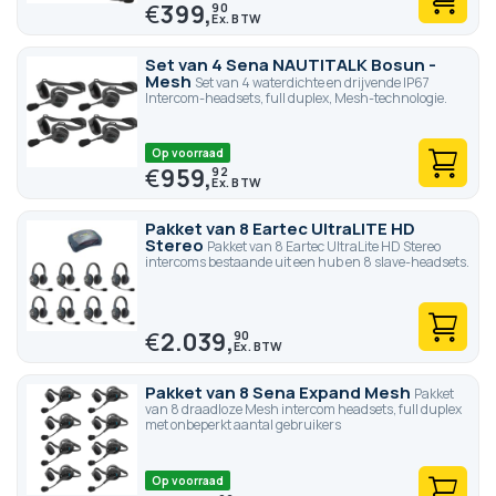
€
399,
90
Set van 4 Sena NAUTITALK Bosun -
Mesh
Set van 4 waterdichte en drijvende IP67
Intercom-headsets, full duplex, Mesh-technologie.
Op voorraad
€
959,
92
Pakket van 8 Eartec UltraLITE HD
Stereo
Pakket van 8 Eartec UltraLite HD Stereo
intercoms bestaande uit een hub en 8 slave-headsets.
€
2.039,
90
Pakket van 8 Sena Expand Mesh
Pakket
van 8 draadloze Mesh intercom headsets, full duplex
met onbeperkt aantal gebruikers
Op voorraad